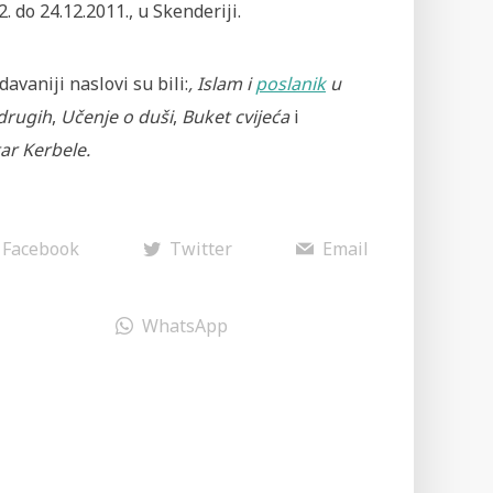
2. do 24.12.2011., u Skenderiji.
avaniji naslovi su bili:
, Islam i
poslanik
u
drugih
,
Učenje o duši
,
Buket cvijeća
i
ar Kerbele.
Facebook
Twitter
Email
WhatsApp