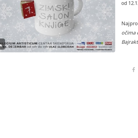
od 12.1
Najprod
očima 
Bajrakt