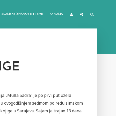
ISLAMSKE ZNANOSTI I TEME
O NAMA
IGE
ja „Mulla Sadra“ je po prvi put uzela
 u ovogodišnjem sedmom po redu zimskom
knjige u Sarajevu. Sajam je trajao 13 dana,