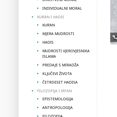
INDIVIDUALNI MORAL
KUR’AN I HADIS
KUR’AN
MJERA MUDROSTI
HADIS
MUDROSTI VJEROVJESNIKA
ISLAMA
PREDAJE S MIRADŽA
KLJUČEVI ŽIVOTA
ČETRDESET HADISA
FILOZOFIJA I IRFAN
EPISTEMOLOGIJA
ANTROPOLOGIJA
FILOZOFIJA