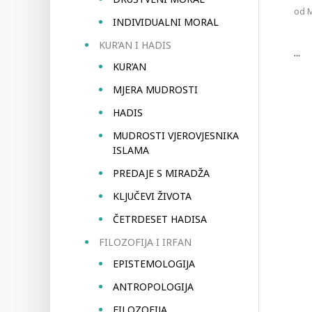
od
INDIVIDUALNI MORAL
KUR’AN I HADIS
...
KUR’AN
MJERA MUDROSTI
HADIS
MUDROSTI VJEROVJESNIKA
ISLAMA
PREDAJE S MIRADŽA
KLJUČEVI ŽIVOTA
ČETRDESET HADISA
FILOZOFIJA I IRFAN
EPISTEMOLOGIJA
ANTROPOLOGIJA
FILOZOFIJA