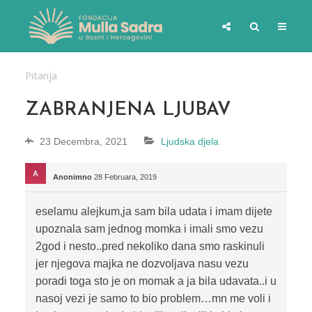
Pitanja
ZABRANJENA LJUBAV
23 Decembra, 2021
Ljudska djela
Anonimno
28 Februara, 2019
eselamu alejkum,ja sam bila udata i imam dijete
upoznala sam jednog momka i imali smo vezu
2god i nesto..pred nekoliko dana smo raskinuli
jer njegova majka ne dozvoljava nasu vezu
poradi toga sto je on momak a ja bila udavata..i u
nasoj vezi je samo to bio problem…mn me voli i