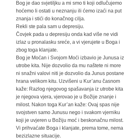
Bog je dao svjetiljku a mi smo ti koji odlučujemo
hoćemo li ostati u neznanju ili ćemo izaći na put
znanja i stići do konačnog cilja.
Rekli ste pala sam u depresiju.
Čovjek pada u depresiju onda kad više ne vidi
izlaz u pronalasku sreće, a vi vjerujete u Boga i
zbog toga klanjate.
Bog je Moćan i Svojom Moći izbavio je Junusa iz
utrobe kita. Nije dozvolio da mu naštete ni more
ni snažni valovi niti je dozvolio da Junus postane
hrana velikom kitu. Uzvišeni u Kur’anu časnom
kaže: Razlog njegovog spašavanja iz utrobe kita
je njegova vjera, vjerovao je u Božije znanje i
milost. Nakon toga Kur’an kaže: Ovaj spas nije
svojstven samo Junusu nego i svakom vjerniku
koji je uvjeren u Božiju moć i beskonačnu milost.
Vi prihvaćate Boga i klanjate, prema tome, nema
bezizlazne situacije.