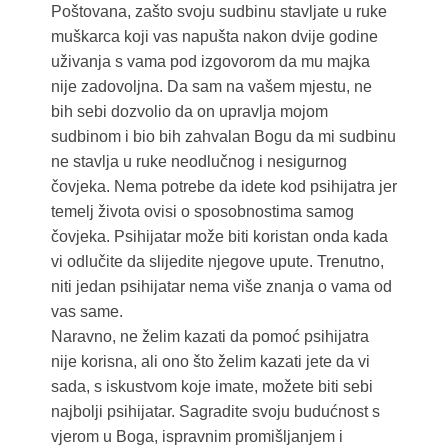
Poštovana, zašto svoju sudbinu stavljate u ruke
muškarca koji vas napušta nakon dvije godine
uživanja s vama pod izgovorom da mu majka
nije zadovoljna. Da sam na vašem mjestu, ne
bih sebi dozvolio da on upravlja mojom
sudbinom i bio bih zahvalan Bogu da mi sudbinu
ne stavlja u ruke neodlučnog i nesigurnog
čovjeka. Nema potrebe da idete kod psihijatra jer
temelj života ovisi o sposobnostima samog
čovjeka. Psihijatar može biti koristan onda kada
vi odlučite da slijedite njegove upute. Trenutno,
niti jedan psihijatar nema više znanja o vama od
vas same.
Naravno, ne želim kazati da pomoć psihijatra
nije korisna, ali ono što želim kazati jete da vi
sada, s iskustvom koje imate, možete biti sebi
najbolji psihijatar. Sagradite svoju budućnost s
vjerom u Boga, ispravnim promišljanjem i