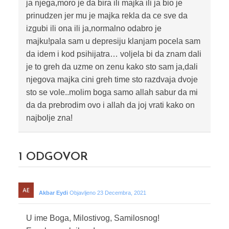
ja njega,moro je da bira ili majka ili ja bio je
prinudzen jer mu je majka rekla da ce sve da
izgubi ili ona ili ja,normalno odabro je
majku!pala sam u depresiju klanjam pocela sam
da idem i kod psihijatra… voljela bi da znam dali
je to greh da uzme on zenu kako sto sam ja,dali
njegova majka cini greh time sto razdvaja dvoje
sto se vole..molim boga samo allah sabur da mi
da da prebrodim ovo i allah da joj vrati kako on
najbolje zna!
1
ODGOVOR
Akbar Eydi
Objavljeno 23 Decembra, 2021
U ime Boga, Milostivog, Samilosnog!