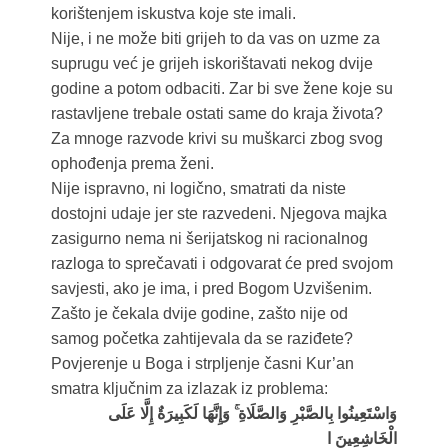
korištenjem iskustva koje ste imali.
Nije, i ne može biti grijeh to da vas on uzme za
suprugu već je grijeh iskorištavati nekog dvije
godine a potom odbaciti. Zar bi sve žene koje su
rastavljene trebale ostati same do kraja života?
Za mnoge razvode krivi su muškarci zbog svog
ophođenja prema ženi.
Nije ispravno, ni logično, smatrati da niste
dostojni udaje jer ste razvedeni. Njegova majka
zasigurno nema ni šerijatskog ni racionalnog
razloga to sprečavati i odgovarat će pred svojom
savjesti, ako je ima, i pred Bogom Uzvišenim.
Zašto je čekala dvije godine, zašto nije od
samog početka zahtijevala da se raziđete?
Povjerenje u Boga i strpljenje časni Kur’an
smatra ključnim za izlazak iz problema:
وَاسْتَعِينُوا بِالصَّبْرِ وَالصَّلَاةِ ۚ وَإِنَّهَا لَكَبِيرَةٌ إِلَّا عَلَى
الْخَاشِعِينَ ا