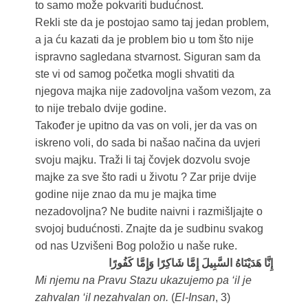
to samo može pokvariti budućnost.
Rekli ste da je postojao samo taj jedan problem,
a ja ću kazati da je problem bio u tom što nije
ispravno sagledana stvarnost. Siguran sam da
ste vi od samog početka mogli shvatiti da
njegova majka nije zadovoljna vašom vezom, za
to nije trebalo dvije godine.
Također je upitno da vas on voli, jer da vas on
iskreno voli, do sada bi našao načina da uvjeri
svoju majku. Traži li taj čovjek dozvolu svoje
majke za sve što radi u životu ? Zar prije dvije
godine nije znao da mu je majka time
nezadovoljna? Ne budite naivni i razmišljajte o
svojoj budućnosti. Znajte da je sudbinu svakog
od nas Uzvišeni Bog položio u naše ruke.
إِنَّا هَدَیْنَاهُ السَّبِیلَ إِمَّا شَاکِرًا وَإِمَّا کَفُورًا
Mi njemu na Pravu Stazu ukazujemo pa ‘il je
zahvalan ‘il nezahvalan on.
(
El-Insan
, 3)