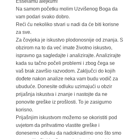
Esselamu alejkum!
Na samom početku molim Uzvišenog Boga da
vam podari svako dobro.
Reći ću nekoliko stvari u nadi da će biti korisne
za sve.
Za čovjeka je iskustvo plodonosnije od znanja. S
obzirom na to da već imate životno iskustvo,
ispravno ga sagledajte i analizirajte. Analizirajte
kada su tačno počeli problemi i zbog čega se
vaš brak završio razvodom. Zaključci do kojih
dođete nakon analize neka vam budu vodič za
ubuduće. Donesite odluku uzimajući u obzir
prijašnja iskustva i znanje i nastojte da ne
ponovite greške iz prošlosti. To je zasigurno
korisno.
Prijašnjim iskustvom možemo se okoristiti pod
uvjetom da prihvatimo vlastite greške i
donesemo odluku da nadoknadimo ono što smo