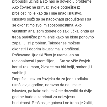
propustili učiniti a što nas je dovelo u probleme.
Ako čovjek ne prihvati svoje pogreške iz
prošlosti, to je kao da i nije imao iskustvo.
Iskustvo služi da se nadoknadi propušteno i da
se okoristimo svojim sposobnostima. Ako
vlastitom analizom dođete do zaključka, onda ga
treba praktično primijeniti kako ne biste ponovno
zapali u isti problem. Također se možete
okoristiti i dobrim iskustvima iz prošlosti.
Poštovana, ljudski život je utemeljen na
racionalnosti i promišljanju. Što se više čovjek
koristi razumom, život će mu biti bolji, smireniji i
stabilniji.
Dopušta li razum čovjeku da za jednu odluku
utroši dvije godine, naravno da ne. Imate
iskustva, pa kako sebi možete dozvoliti da dvije
godine budete zabrinuti za neizvjesnu
budućnost. Prošlost je gotova i ne treba je žaliti,