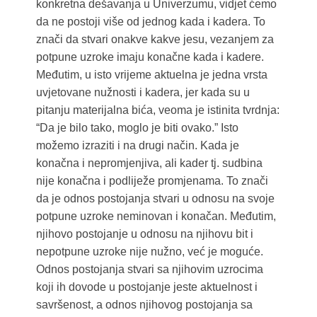
konkretna dešavanja u Univerzumu, vidjet ćemo
da ne postoji više od jednog kada i kadera. To
znači da stvari onakve kakve jesu, vezanjem za
potpune uzroke imaju konačne kada i kadere.
Međutim, u isto vrijeme aktuelna je jedna vrsta
uvjetovane nužnosti i kadera, jer kada su u
pitanju materijalna bića, veoma je istinita tvrdnja:
“Da je bilo tako, moglo je biti ovako.” Isto
možemo izraziti i na drugi način. Kada je
konačna i nepromjenjiva, ali kader tj. sudbina
nije konačna i podliježe promjenama. To znači
da je odnos postojanja stvari u odnosu na svoje
potpune uzroke neminovan i konačan. Međutim,
njihovo postojanje u odnosu na njihovu bit i
nepotpune uzroke nije nužno, već je moguće.
Odnos postojanja stvari sa njihovim uzrocima
koji ih dovode u postojanje jeste aktuelnost i
savršenost, a odnos njihovog postojanja sa