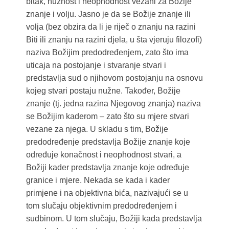
bitak, nužnost i neophodnost vezani za Božije
znanje i volju. Jasno je da se Božije znanje ili
volja (bez obzira da li je riječ o znanju na razini
Biti ili znanju na razini djela, u šta vjeruju filozofi)
naziva Božijim predodređenjem, zato što ima
uticaja na postojanje i stvaranje stvari i
predstavlja sud o njihovom postojanju na osnovu
kojeg stvari postaju nužne. Također, Božije
znanje (tj. jedna razina Njegovog znanja) naziva
se Božijim kaderom – zato što su mjere stvari
vezane za njega. U skladu s tim, Božije
predodređenje predstavlja Božije znanje koje
određuje konačnost i neophodnost stvari, a
Božiji kader predstavlja znanje koje određuje
granice i mjere. Nekada se kada i kader
primjene i na objektivna bića, nazivajući se u
tom slučaju objektivnim predodređenjem i
sudbinom. U tom slučaju, Božiji kada predstavlja