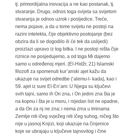
tj. primordijalna inovacija a ne kao postanak, tj.
stvaranje. Drugo, odnos toga svijeta sa svijetom
stvaranja je odnos uzrok i posljedice. Treće,
nema pojave, a da u tome svijetu ne postoji na
razini intelekta, čije objektivno postojanje (bez
obzira da li se dogodilo ili će tek da uslijedi)
proizlazi upravo iz tog bitka. I ne postoji ništa čije
riznice ne posjedujemo, a od toga Mi dajemo
samo u određenoj mjeri. (El-Hidžr, 21) Islamski
filozofi za spomenuti kur’anski ajet kažu da
ukazuje na svijet odredbe (‘alemu-l- kada), kao i
59. ajet iz sure El-En’am: U Njega su ključevi
svih tajni, samo ih On zna, i On jedini zna šta je
na kopnu i šta je u moru, i nijedan list ne opadne,
a da On za nj ne zna; i nema zrna u tminama
Zemlje niti ičeg svježeg niti ičeg suhog, ničeg što
nije u jasnoj Knjizi, koji ukazuje na činjenice
koje se ubrajaju u ključeve tajnovitog i čine