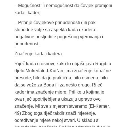
– Mogućnost ili nemogućnost da čovjek promjeni
kada i kader;
– Pitanje čovjekove prinuđenosti ( ili pak
slobodne volje sa aspekta kada i kadera i
negativne posljedice pogrešnog vjerovanja u
prinuđenost;
Značenje kada i kadera
Riječ kada u osnovi, kako to objašnjava Ragib u
djelu Mufredatu-l-Kur’an, ima značenje konačne
presude, bilo da je praktična, bilo usmena, bilo
da se veže za Boga ili za nešto drugo. Riječ
kader ima značenje mjere. Prilike u kojima je
ova riječ upotrijebljena ukazuju upravo ovo
značenje. Mi sve s mjerom stvaramo (El-Kamer,
49) Zbog toga riječ takdir znači mjerenje,
određivanje mjere nekoj stvari. U skladu s