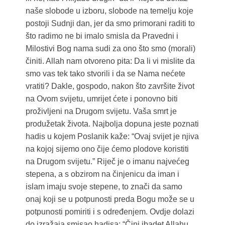
naše slobode u izboru, slobode na temelju koje
postoji Sudnji dan, jer da smo primorani raditi to
što radimo ne bi imalo smisla da Pravedni i
Milostivi Bog nama sudi za ono što smo (morali)
činiti. Allah nam otvoreno pita: Da li vi mislite da
smo vas tek tako stvorili i da se Nama nećete
vratiti? Dakle, gospodo, nakon što završite život
na Ovom svijetu, umrijet ćete i ponovno biti
proživljeni na Drugom svijetu. Vaša smrt je
produžetak života. Najbolja dopuna jeste poznati
hadis u kojem Poslanik kaže: “Ovaj svijet je njiva
na kojoj sijemo ono čije ćemo plodove koristiti
na Drugom svijetu.” Riječ je o imanu najvećeg
stepena, a s obzirom na činjenicu da iman i
islam imaju svoje stepene, to znači da samo
onaj koji se u potpunosti preda Bogu može se u
potpunosti pomiriti i s određenjem. Ovdje dolazi
do izražaja smisao hadisa: “Čini ibadet Allahu