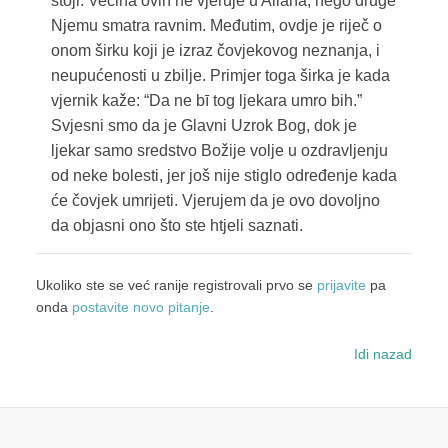
stoji: Većina ovih ne vjeruje u Allaha, nego druge
Njemu smatra ravnim. Međutim, ovdje je riječ o
onom širku koji je izraz čovjekovog neznanja, i
neupućenosti u zbilje. Primjer toga širka je kada
vjernik kaže: “Da ne bī tog ljekara umro bih.”
Svjesni smo da je Glavni Uzrok Bog, dok je
ljekar samo sredstvo Božije volje u ozdravljenju
od neke bolesti, jer još nije stiglo određenje kada
će čovjek umrijeti. Vjerujem da je ovo dovoljno
da objasni ono što ste htjeli saznati.
Ukoliko ste se već ranije registrovali prvo se
prijavite
pa
onda
postavite novo pitanje
.
Idi nazad