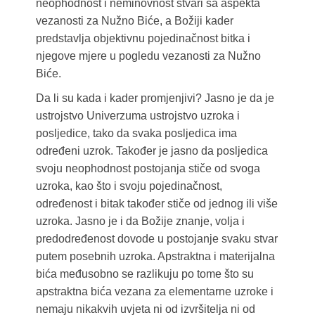
neophodnost i neminovnost stvari sa aspekta
vezanosti za Nužno Biće, a Božiji kader
predstavlja objektivnu pojedinačnost bitka i
njegove mjere u pogledu vezanosti za Nužno
Biće.
Da li su kada i kader promjenjivi? Jasno je da je
ustrojstvo Univerzuma ustrojstvo uzroka i
posljedice, tako da svaka posljedica ima
određeni uzrok. Također je jasno da posljedica
svoju neophodnost postojanja stiče od svoga
uzroka, kao što i svoju pojedinačnost,
određenost i bitak također stiče od jednog ili više
uzroka. Jasno je i da Božije znanje, volja i
predodređenost dovode u postojanje svaku stvar
putem posebnih uzroka. Apstraktna i materijalna
bića međusobno se razlikuju po tome što su
apstraktna bića vezana za elementarne uzroke i
nemaju nikakvih uvjeta ni od izvršitelja ni od