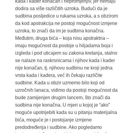
kada i kader konačan i nepromjenjiv, jer nemaju
dodira sa više različitih uzroka. Budući da je
sudbina posljedice u rukama uzroka, a s obzirom
da kod apstrakcija ne postoji mogućnost izmjene
uzroka, to znači da im je sudbina konačna.
Međutim, druga bića – koja nisu apstraktna –
imaju mogućnost da postoje u hiljadama boja i
izgleda i pod uticajem su zakona kretanja, stalno
se nalaze na raskrsnicama i njihov kada i kader
nije konačan, tj. njihovu sudbinu ne kroji jedna
vrsta kada i kadera, već ih čekaju različite
sudbine. Kada u obzir uzmemo bilo koji od
uzročnih lanaca, vidimo da postoji mogućnost da
bude zamijenjen drugim lancem, što znači da
sudbina nije konačna. U mjeri u kojoj je “ako”
moguće upotrijebiti kada su u pitanju materijalna
bića, moguće je i postojanje izmjene
predodređenja i sudbine. Ako pogledamo