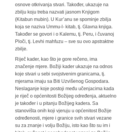
osnove otkrivanja stvari. Također, ukazuje na
zbilju koju treba nazvati jasnom Knjigom
(Kitabun mubin). U Kur’anu se spominje zbilja
koja se naziva Ummu-l- kitab, tj. Glavna knjiga.
Također se govori i o Kalemu, tj. Peru, i čuvanoj
Ploči, tj. Levhi mahfuzu – sve su ovo apstraktne
zbilje.
Riječ kader, kao što je gore rečeno, ima
značenje mjere. Božiji kader ukazuje na odnos
koje stvari u sebi svojstvenim granicama, tj.
mjerama imaju sa Biti Uzvišenog Gospodara.
Neslaganje koje postoji među učenjacima kada
je riječ o općenitosti Božijeg određenja, aktuelno
je također i u pitanju Božijeg kadera. Sa
stanovišta onih koji vjeruju u općenitost Božije
određenosti, mjere i granice svih stvari vezane
su za znanje i volju Božiju, isto kao što su im i