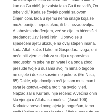
kao da Ga vidiš, jer zaista iako Ga ti ne vidiš, On
tebe vidi.” Kada se čovjek pomiri sa ovom
činjenicom, tada u njemu nema snage koja se
može ponijeti neposlušno, ili biti nezadovoljna
Allahovim određenjem, već se cijelim bićem širi
predanost Uzvišenoj Istini. Upravo se u
sljedećem ajetu ukazuje na ovaj stepen imana,
kada Allah kaže: I tako mi Gospodara tvoga, oni
neće biti vjernici dok za sudiju u sporovima
međusobnim tebe ne prihvate i da onda zbog
presude tvoje u dušama svojim nimalo tegobe
ne osjete i dok se sasvim ne pokore. (En-Nisa,
65) Dakle, nije dovoljno reći ja sam musliman i
stvar je gotova –treba raditi na svojoj vjeri.
Najzad zar u Kur’anu nije rečeno: A većina onih
što vjeruju u Allaha su mušrici. (Jusuf 106)
Korkutov prevod ovog ajeta je pogrešan, tamo