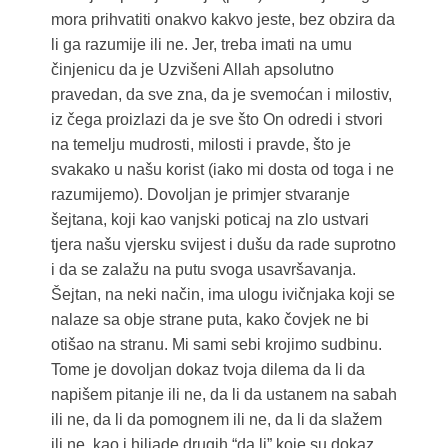
mora prihvatiti onakvo kakvo jeste, bez obzira da
li ga razumije ili ne. Jer, treba imati na umu
činjenicu da je Uzvišeni Allah apsolutno
pravedan, da sve zna, da je svemoćan i milostiv,
iz čega proizlazi da je sve što On odredi i stvori
na temelju mudrosti, milosti i pravde, što je
svakako u našu korist (iako mi dosta od toga i ne
razumijemo). Dovoljan je primjer stvaranje
šejtana, koji kao vanjski poticaj na zlo ustvari
tjera našu vjersku svijest i dušu da rade suprotno
i da se zalažu na putu svoga usavršavanja.
Šejtan, na neki način, ima ulogu ivičnjaka koji se
nalaze sa obje strane puta, kako čovjek ne bi
otišao na stranu. Mi sami sebi krojimo sudbinu.
Tome je dovoljan dokaz tvoja dilema da li da
napišem pitanje ili ne, da li da ustanem na sabah
ili ne, da li da pomognem ili ne, da li da slažem
ili ne, kao i hiljade drugih “da li” koje su dokaz