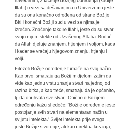
navedenim, značenje Božijeg određenja (kadije
Illahi) u vezi sa dešavanjima u Univerzumu jeste
da su ona konačno određena od strane Božije
Biti i konačni Božiji sud u vezi sa njima je
izrečen. Značenje takdire Illahi, jeste da su stvari
svoju mjeru stekle od Uzvišenog Allaha. Budući
da Allah djeluje znanjem, htjenjem i voljom, kada
i kader se vraćaju Njegovom znanju, htjenju i
volji.
Filozofi Božije određenje tumače na svoj način.
Kao prvo, smatraju ga Božijim djelom, zatim ga
vide kao jednu vrstu znanja stvari na jednoj od
razina bitka, a kao treće, smatraju da je općenito,
tj. da obuhvata sve stvari. Obično o Božijem
određenju kažu sljedeće: “Božije određenje jeste
postojanje svih stvari na elementaran način u
svijetu intelekta.” Svijet intelekta prije svega
jeste Božije stvorenje, ali kao direktna kreacija,