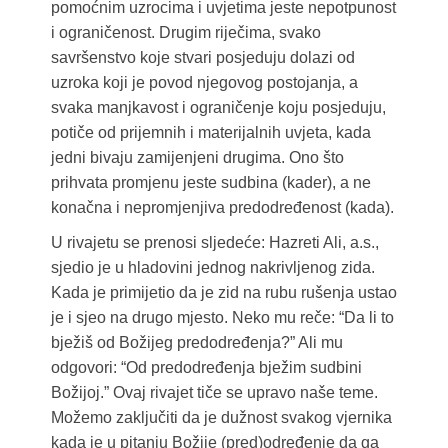
pomoćnim uzrocima i uvjetima jeste nepotpunost
i ograničenost. Drugim riječima, svako
savršenstvo koje stvari posjeduju dolazi od
uzroka koji je povod njegovog postojanja, a
svaka manjkavost i ograničenje koju posjeduju,
potiče od prijemnih i materijalnih uvjeta, kada
jedni bivaju zamijenjeni drugima. Ono što
prihvata promjenu jeste sudbina (kader), a ne
konačna i nepromjenjiva predodređenost (kada).
U rivajetu se prenosi sljedeće: Hazreti Ali, a.s.,
sjedio je u hladovini jednog nakrivljenog zida.
Kada je primijetio da je zid na rubu rušenja ustao
je i sjeo na drugo mjesto. Neko mu reče: “Da li to
bježiš od Božijeg predodređenja?” Ali mu
odgovori: “Od predodređenja bježim sudbini
Božijoj.” Ovaj rivajet tiče se upravo naše teme.
Možemo zaključiti da je dužnost svakog vjernika
kada je u pitanju Božije (pred)određenje da ga