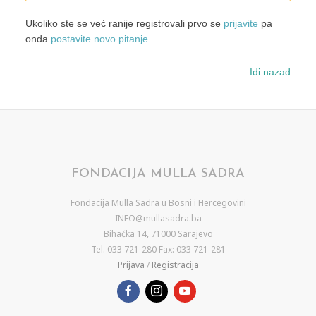
Ukoliko ste se već ranije registrovali prvo se
prijavite
pa
onda
postavite novo pitanje
.
Idi nazad
FONDACIJA MULLA SADRA
Fondacija Mulla Sadra u Bosni i Hercegovini
INFO@mullasadra.ba
Bihaćka 14, 71000 Sarajevo
Tel. 033 721-280 Fax: 033 721-281
Prijava
/
Registracija