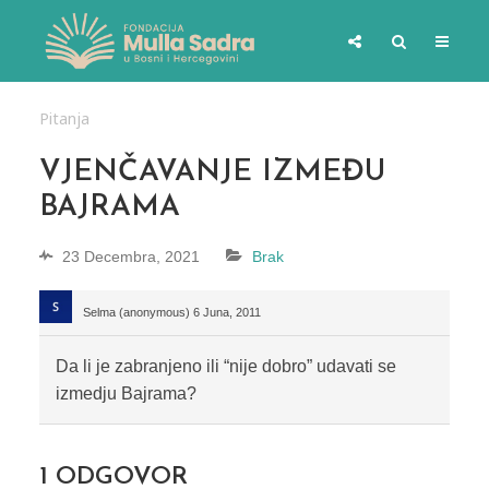
Pitanja
VJENČAVANJE IZMEĐU
BAJRAMA
23 Decembra, 2021
Brak
Selma (anonymous)
6 Juna, 2011
Da li je zabranjeno ili “nije dobro” udavati se
izmedju Bajrama?
1
ODGOVOR