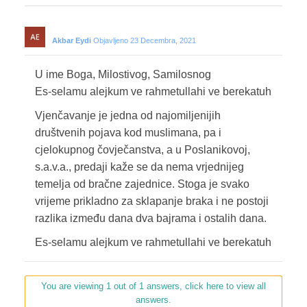
Akbar Eydi
Objavljeno 23 Decembra, 2021
U ime Boga, Milostivog, Samilosnog
Es-selamu alejkum ve rahmetullahi ve berekatuh
Vjenčavanje je jedna od najomiljenijih
društvenih pojava kod muslimana, pa i
cjelokupnog čovječanstva, a u Poslanikovoj,
s.a.v.a., predaji kaže se da nema vrjednijeg
temelja od bračne zajednice. Stoga je svako
vrijeme prikladno za sklapanje braka i ne postoji
razlika između dana dva bajrama i ostalih dana.
Es-selamu alejkum ve rahmetullahi ve berekatuh
You are viewing 1 out of 1 answers, click here to view all
answers.