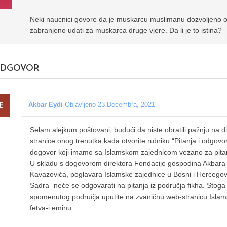
Neki naucnici govore da je muskarcu muslimanu dozvoljeno oz
zabranjeno udati za muskarca druge vjere. Da li je to istina?
DGOVOR
Akbar Eydi
Objavljeno 23 Decembra, 2021
Selam alejkum poštovani, budući da niste obratili pažnju na dio 
stranice onog trenutka kada otvorite rubriku “Pitanja i odgo
dogovor koji imamo sa Islamskom zajednicom vezano za pitanj
U skladu s dogovorom direktora Fondacije gospodina Akbara E
Kavazovića, poglavara Islamske zajednice u Bosni i Hercegovi
Sadra” neće se odgovarati na pitanja iz područja fikha. Stoga
spomenutog područja uputite na zvaničnu web-stranicu Islam
fetva-i eminu.