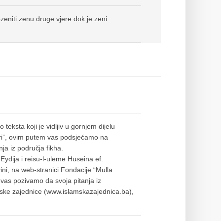
eniti zenu druge vjere dok je zeni
teksta koji je vidljiv u gornjem dijelu
vori”, ovim putem vas podsjećamo na
a iz područja fikha.
ydija i reisu-l-uleme Huseina ef.
ni, na web-stranici Fondacije “Mulla
 vas pozivamo da svoja pitanja iz
ske zajednice (www.islamskazajednica.ba),