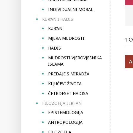
INDIVIDUALNI MORAL
KUR’AN I HADIS
KUR’AN
MJERA MUDROSTI
1
O
HADIS
MUDROSTI VJEROVJESNIKA
ISLAMA
PREDAJE S MIRADŽA
KLJUČEVI ŽIVOTA
ČETRDESET HADISA
FILOZOFIJA I IRFAN
EPISTEMOLOGIJA
ANTROPOLOGIJA
FILOZOFIJA