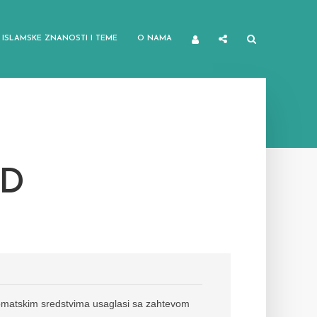
ISLAMSKE ZNANOSTI I TEME
O NAMA
AD
plomatskim sredstvima usaglasi sa zahtevom