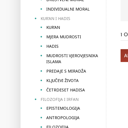
INDIVIDUALNI MORAL
KUR’AN I HADIS
KUR’AN
1
O
MJERA MUDROSTI
HADIS
MUDROSTI VJEROVJESNIKA
ISLAMA
PREDAJE S MIRADŽA
KLJUČEVI ŽIVOTA
ČETRDESET HADISA
FILOZOFIJA I IRFAN
EPISTEMOLOGIJA
ANTROPOLOGIJA
FILOZOFIJA