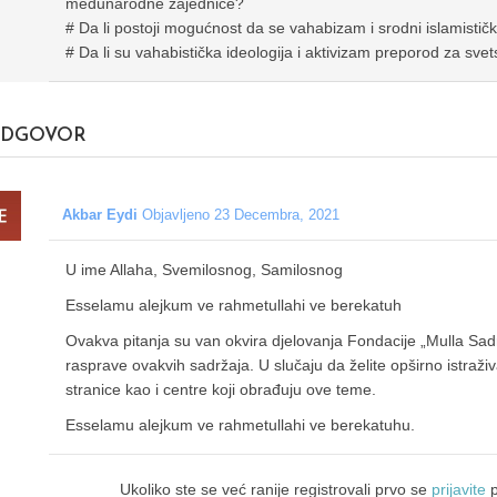
međunarodne zajednice?
# Da li postoji mogućnost da se vahabizam i srodni islamističk
# Da li su vahabistička ideologija i aktivizam preporod za sve
DGOVOR
Akbar Eydi
Objavljeno 23 Decembra, 2021
U ime Allaha, Svemilosnog, Samilosnog
Esselamu alejkum ve rahmetullahi ve berekatuh
Ovakva pitanja su van okvira djelovanja Fondacije „Mulla Sad
rasprave ovakvih sadržaja. U slučaju da želite opširno istraživ
stranice kao i centre koji obrađuju ove teme.
Esselamu alejkum ve rahmetullahi ve berekatuhu.
Ukoliko ste se već ranije registrovali prvo se
prijavite
p