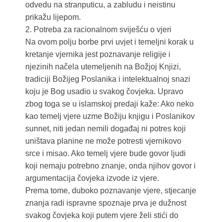
odvedu na stranputicu, a zabludu i neistinu
prikažu lijepom.
2. Potreba za racionalnom sviješću o vjeri
Na ovom polju borbe prvi uvjet i temeljni korak u
kretanje vjernika jest poznavanje religije i
njezinih načela utemeljenih na Božjoj Knjizi,
tradiciji Božijeg Poslanika i intelektualnoj snazi
koju je Bog usadio u svakog čovjeka. Upravo
zbog toga se u islamskoj predaji kaže: Ako neko
kao temelj vjere uzme Božiju knjigu i Poslanikov
sunnet, niti jedan nemili događaj ni potres koji
uništava planine ne može potresti vjernikovo
srce i misao. Ako temelj vjere bude govor ljudi
koji nemaju potrebno znanje, onda njihov govor i
argumentacija čovjeka izvode iz vjere.
Prema tome, duboko poznavanje vjere, stjecanje
znanja radi ispravne spoznaje prva je dužnost
svakog čovjeka koji putem vjere želi stići do