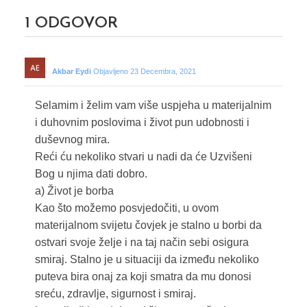
1
ODGOVOR
Akbar Eydi
Objavljeno 23 Decembra, 2021
Selamim i želim vam više uspjeha u materijalnim
i duhovnim poslovima i život pun udobnosti i
duševnog mira.
Reći ću nekoliko stvari u nadi da će Uzvišeni
Bog u njima dati dobro.
a) Život je borba
Kao što možemo posvjedočiti, u ovom
materijalnom svijetu čovjek je stalno u borbi da
ostvari svoje želje i na taj način sebi osigura
smiraj. Stalno je u situaciji da između nekoliko
puteva bira onaj za koji smatra da mu donosi
sreću, zdravlje, sigurnost i smiraj.