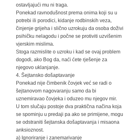
ostavljajući mu ni traga.
Ponekad ravnodušnost prema onima koji su u
potrebi ili porodici, kidanje rodbinskih veza,
činjenje grijeha i slično uzrokuju da osoba doživi
psihičku nelagodu i počne se protiviti uzvišenim
vjerskim mislima.
Stoga razmislite o uzroku i kad se ovaj problem
dogodi, ako Bog da, naći ćete rješenje za
njegovo uklanjanje.
4. Šejtansko došaptavanje
Ponekad nije čimbenik čovjek već se radi o
šejtanovom nagovaranju samo da bi
uznemiravao čovjeka i oduzeo mu njegov mir.
U tom slučaju postoje dva praktična načina koja
se spominju u predaji pa ako se primijene, mogu
se odstraniti šejtanska došaptavanja i misaona
anksioznost.
a) Ignoriranje i zanemarivanje