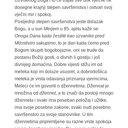
Uzvišenog Boga i to će trajati sve dok vjernik ne
dosegne krajnji stepen savršenstva i ostvari svoj
vječni mir i spokoj.
Posljednji stepen savršenstva jeste dolazak
Bogu, a u suri
Merjem
u 85. ajetu kaže se:
Onoga Dana kada čestitē kao uzvanike pred
Milostivim sakupimo
, to je dan kada ćemo pred
Bogom skupiti bogobojazne, oni se trude da
postanu Božiji gosti, o divnih li gostiju i još
divnijeg domaćina. Dobre vijesti stižu im od
meleka koji im dolaze ususret, a dobrodošlica
meleka je vrsta odavanja priznanja vjernicima.
Meleci će im govoriti o džennetima.
Džennat
je
množina od
džennet
, a to znači da postoji mnogo
dženneta i svaki ima poseban položaj i užitke,
ima svoje posebne zakone, svaki nudi posebno
savršenstvo za svoje stanovnike. U tim
džennetima pripremljene su razne vrste spokoja