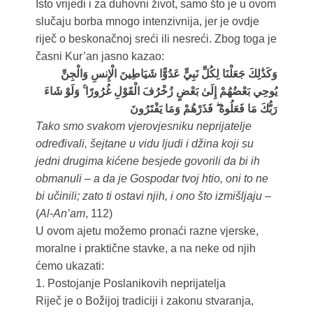
Isto vrijedi i za duhovni život, samo što je u ovom
slučaju borba mnogo intenzivnija, jer je ovdje
riječ o beskonačnoj sreći ili nesreći. Zbog toga je
časni Kur’an jasno kazao:
وَكَذَٰلِكَ جَعَلْنَا لِكُلِّ نَبِيٍّ عَدُوًّا شَيَاطِينَ الْإِنسِ وَالْجِنِّ
يُوحِي بَعْضُهُمْ إِلَىٰ بَعْضٍ زُخْرُفَ الْقَوْلِ غُرُورًا ۚ وَلَوْ شَاءَ
رَبُّكَ مَا فَعَلُوهُ ۖ فَذَرْهُمْ وَمَا يَفْتَرُونَ
Tako smo svakom vjerovjesniku neprijatelje
određivali, šejtane u vidu ljudi i džina koji su
jedni drugima kićene besjede govorili da bi ih
obmanuli – a da je Gospodar tvoj htio, oni to ne
bi učinili; zato ti ostavi njih, i ono što izmišljaju
–
(
Al-An’am
, 112)
U ovom ajetu možemo pronaći razne vjerske,
moralne i praktične stavke, a na neke od njih
ćemo ukazati:
1. Postojanje Poslanikovih neprijatelja
Riječ je o Božijoj tradiciji i zakonu stvaranja,