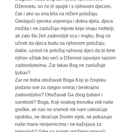
Džennetu, on će ih spojiti i s njihovom djecom,
čak i ako su ona bila na nižem položaju.
Gledajući vjerska uvjerenja i dobra djela, djeca
možda i ne zaslužuju mjesto koje imaju roditelji,
ali zato što želi zadovoljiti oca i majku, Bog će
učiniti da djeca budu na njihovom položaju,
dakle, uzvisit će položaj njihovoj djeci da bi time
njihov užitak bio veći a Džennet ispunjen raznim
zadovoljstvima. Zar takav Bog ne zaslužuje
ljubav?
Zar ne treba obožavati Boga Koji je čovjeku
podario sve za njegov smiraj i beskrajno
zadovoljstvo? Obožavati Ga zbog ljubavi i
samilosti? Boga, Koji svakog trenutka vidi naše
greške, ali nas ne sramoti niti nam uskraćuje
opskrbu, ne skraćuje životni vijek, ne pokazuje
naše mane nevjernicima i ne kažnjava za
neposluh? Gdje na svijetu možemo pronaći