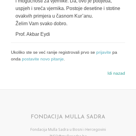
i mogućnosti za vjernike. Da, ovo je pobjeda,
uspjeh i sreća vjernika. Postoje desetine i stotine
ovakvih primjera u časnom Kur’anu.
Želim Vam svako dobro.
Prof. Akbar Eydi
Ukoliko ste se već ranije registrovali prvo se
prijavite
pa
onda
postavite novo pitanje
.
Idi nazad
FONDACIJA MULLA SADRA
Fondacija Mulla Sadra u Bosni i Hercegovini