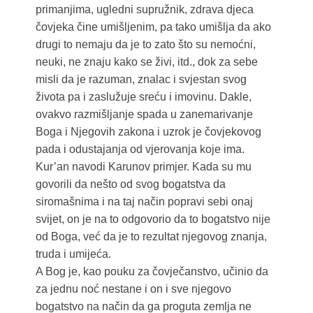
primanjima, ugledni supružnik, zdrava djeca
čovjeka čine umišljenim, pa tako umišlja da ako
drugi to nemaju da je to zato što su nemoćni,
neuki, ne znaju kako se živi, itd., dok za sebe
misli da je razuman, znalac i svjestan svog
života pa i zaslužuje sreću i imovinu. Dakle,
ovakvo razmišljanje spada u zanemarivanje
Boga i Njegovih zakona i uzrok je čovjekovog
pada i odustajanja od vjerovanja koje ima.
Kur’an navodi Karunov primjer. Kada su mu
govorili da nešto od svog bogatstva da
siromašnima i na taj način popravi sebi onaj
svijet, on je na to odgovorio da to bogatstvo nije
od Boga, već da je to rezultat njegovog znanja,
truda i umijeća.
A Bog je, kao pouku za čovječanstvo, učinio da
za jednu noć nestane i on i sve njegovo
bogatstvo na način da ga proguta zemlja ne