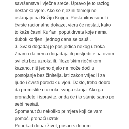
savršenstva i vječne sreće. Upravo je to razlog
nestanka vjere. Ako se njezini temelji ne
oslanjaju na Božiju Knjigu, Poslanikov sunet i
čvrste racionalne dokaze, vjera će nestati, kako
to kaže časni Kur’an, poput drveta koje nema
dubok korijen i jednog dana se osuši.
3. Svaki događaj je posljedica nekog uzroka
Znamo da nema događaja ili posljedice na ovom
svijetu bez uzroka ili, filozofskim rječnikom
kazano, niti jedno djelo ne može doći u
postojanje bez činitelja. Isti zakon vrijedi i za
ljude i čvrsti poredak u vjeri. Dakle, treba dobro
da promislite o uzroku svoga stanja. Ako ga
pronađete i ispravite, onda će i to stanje samo po
sebi nestati.
Spomenut ću nekoliko primjera koji će vam
pomoći pronaći uzrok.
Ponekad dobar život, posao s dobrim