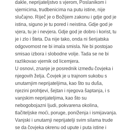
dakle, neprijateljstvo s vjerom, Poslanikom i
vjernicima, trudbenicima na putu istine, nije
slučajno. Riječ je o Božijem zakonu i gdje god je
istina, siguno je tu pored i neistina. Gdje god je
vjera, tu je i nevjera. Gdje god je dobro i korist, tu
je i zlo i šteta. Da nije tako, onda ni šerijatska
odgovornost ne bi imala smisla. Ne bi postojao
smisao izbora i slobodne volje. Tada se ne bi
razlikovao vjernik od licemjera.
U osnovi, znanje je posrednik između čovjeka i
njegovih želja. Čovjek je u trajnom sukobu s
unutarnjim neprijateljima, kao što su duša,
njezini prohtjevi, šejtan i njegova šaptanja, i s
vanjskim neprijateljima, kao što su
nebogobojazni ljudi, pokvarena okolina,
tlačiteljske moći, poruge, poniženja i ismijavanja.
Vanjski i unutarnji neprijatelji svim silama trude
se da čovjeka okrenu od upute i puta istine i