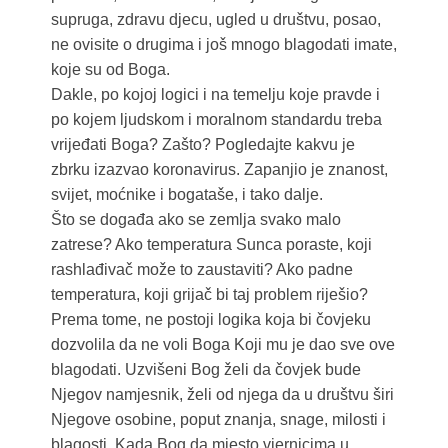
supruga, zdravu djecu, ugled u društvu, posao,
ne ovisite o drugima i još mnogo blagodati imate,
koje su od Boga.
Dakle, po kojoj logici i na temelju koje pravde i
po kojem ljudskom i moralnom standardu treba
vrijeđati Boga? Zašto? Pogledajte kakvu je
zbrku izazvao koronavirus. Zapanjio je znanost,
svijet, moćnike i bogataše, i tako dalje.
Što se događa ako se zemlja svako malo
zatrese? Ako temperatura Sunca poraste, koji
rashlađivač može to zaustaviti? Ako padne
temperatura, koji grijač bi taj problem riješio?
Prema tome, ne postoji logika koja bi čovjeku
dozvolila da ne voli Boga Koji mu je dao sve ove
blagodati. Uzvišeni Bog želi da čovjek bude
Njegov namjesnik, želi od njega da u društvu širi
Njegove osobine, poput znanja, snage, milosti i
blagosti. Kada Bog da mjesto vjernicima u