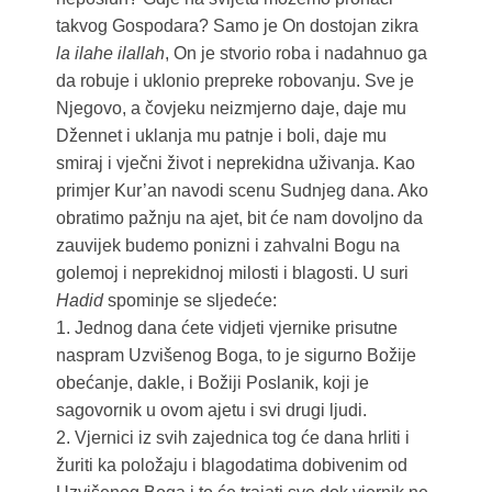
takvog Gospodara? Samo je On dostojan zikra
la ilahe ilallah
, On je stvorio roba i nadahnuo ga
da robuje i uklonio prepreke robovanju. Sve je
Njegovo, a čovjeku neizmjerno daje, daje mu
Džennet i uklanja mu patnje i boli, daje mu
smiraj i vječni život i neprekidna uživanja. Kao
primjer Kur’an navodi scenu Sudnjeg dana. Ako
obratimo pažnju na ajet, bit će nam dovoljno da
zauvijek budemo ponizni i zahvalni Bogu na
golemoj i neprekidnoj milosti i blagosti. U suri
Hadid
spominje se sljedeće:
1. Jednog dana ćete vidjeti vjernike prisutne
naspram Uzvišenog Boga, to je sigurno Božije
obećanje, dakle, i Božiji Poslanik, koji je
sagovornik u ovom ajetu i svi drugi ljudi.
2. Vjernici iz svih zajednica tog će dana hrliti i
žuriti ka položaju i blagodatima dobivenim od