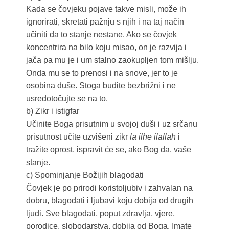
Kada se čovjeku pojave takve misli, može ih
ignorirati, skretati pažnju s njih i na taj način
učiniti da to stanje nestane. Ako se čovjek
koncentrira na bilo koju misao, on je razvija i
jača pa mu je i um stalno zaokupljen tom mišlju.
Onda mu se to prenosi i na snove, jer to je
osobina duše. Stoga budite bezbrižni i ne
usredotočujte se na to.
b) Zikr i istigfar
Učinite Boga prisutnim u svojoj duši i uz srčanu
prisutnost učite uzvišeni zikr
la ilhe ilallah
i
tražite oprost, ispravit će se, ako Bog da, vaše
stanje.
c) Spominjanje Božijih blagodati
Čovjek je po prirodi koristoljubiv i zahvalan na
dobru, blagodati i ljubavi koju dobija od drugih
ljudi. Sve blagodati, poput zdravlja, vjere,
porodice, slobodarstva, dobija od Boga. Imate