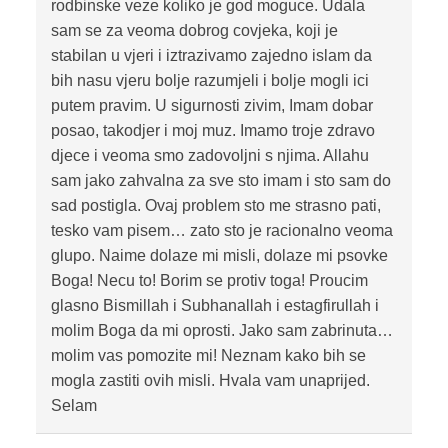
rodbinske veze koliko je god moguce. Udala
sam se za veoma dobrog covjeka, koji je
stabilan u vjeri i iztrazivamo zajedno islam da
bih nasu vjeru bolje razumjeli i bolje mogli ici
putem pravim. U sigurnosti zivim, Imam dobar
posao, takodjer i moj muz. Imamo troje zdravo
djece i veoma smo zadovoljni s njima. Allahu
sam jako zahvalna za sve sto imam i sto sam do
sad postigla. Ovaj problem sto me strasno pati,
tesko vam pisem… zato sto je racionalno veoma
glupo. Naime dolaze mi misli, dolaze mi psovke
Boga! Necu to! Borim se protiv toga! Proucim
glasno Bismillah i Subhanallah i estagfirullah i
molim Boga da mi oprosti. Jako sam zabrinuta…
molim vas pomozite mi! Neznam kako bih se
mogla zastiti ovih misli. Hvala vam unaprijed.
Selam