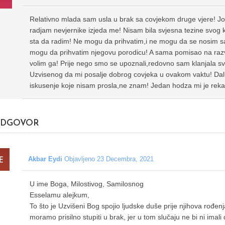
Relativno mlada sam usla u brak sa covjekom druge vjere! 
radjam nevjernike izjeda me! Nisam bila svjesna tezine svog 
sta da radim! Ne mogu da prihvatim,i ne mogu da se nosim sa 
mogu da prihvatim njegovu porodicu! A sama pomisao na razv
volim ga! Prije nego smo se upoznali,redovno sam klanjala s
Uzvisenog da mi posalje dobrog covjeka u ovakom vaktu! Dali 
iskusenje koje nisam prosla,ne znam! Jedan hodza mi je rekao
DGOVOR
Akbar Eydi
Objavljeno 23 Decembra, 2021
U ime Boga, Milostivog, Samilosnog
Esselamu alejkum,
To što je Uzvišeni Bog spojio ljudske duše prije njihova rođe
moramo prisilno stupiti u brak, jer u tom slučaju ne bi ni ima