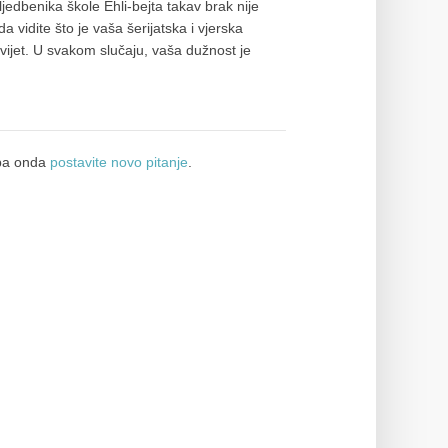
sljedbenika škole Ehli-bejta takav brak nije
da vidite što je vaša šerijatska i vjerska
svijet. U svakom slučaju, vaša dužnost je
a onda
postavite novo pitanje
.