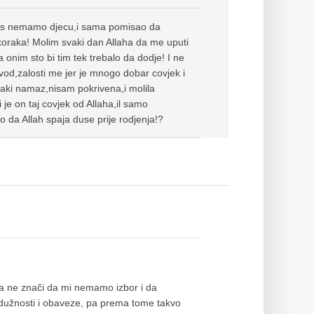
Jos nemamo djecu,i sama pomisao da
koraka! Molim svaki dan Allaha da me uputi
onim sto bi tim tek trebalo da dodje! I ne
od,zalosti me jer je mnogo dobar covjek i
vaki namaz,nisam pokrivena,i molila
je on taj covjek od Allaha,il samo
 da Allah spaja duse prije rodjenja!?
nja ne znači da mi nemamo izbor i da
li dužnosti i obaveze, pa prema tome takvo