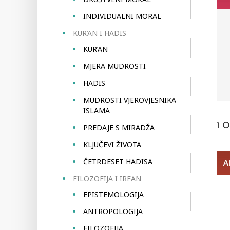
INDIVIDUALNI MORAL
KUR’AN I HADIS
KUR’AN
MJERA MUDROSTI
HADIS
MUDROSTI VJEROVJESNIKA
ISLAMA
1
O
PREDAJE S MIRADŽA
KLJUČEVI ŽIVOTA
ČETRDESET HADISA
FILOZOFIJA I IRFAN
EPISTEMOLOGIJA
ANTROPOLOGIJA
FILOZOFIJA