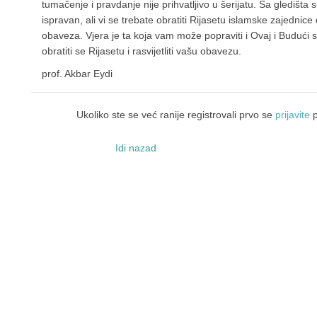
tumačenje i pravdanje nije prihvatljivo u šerijatu. Sa gledišta 
ispravan, ali vi se trebate obratiti Rijasetu islamske zajednice 
obaveza. Vjera je ta koja vam može popraviti i Ovaj i Budući 
obratiti se Rijasetu i rasvijetliti vašu obavezu.
prof. Akbar Eydi
Ukoliko ste se već ranije registrovali prvo se
prijavite
p
Idi nazad