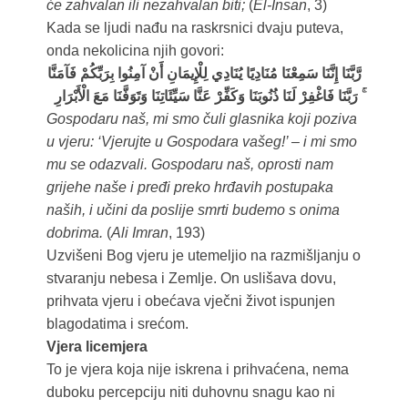
će zahvalan ili nezahvalan biti;
(
El-Insan
, 3)
Kada se ljudi nađu na raskrsnici dvaju puteva,
onda nekolicina njih govori:
رَّبَّنَا إِنَّنَا سَمِعْنَا مُنَادِيًا يُنَادِي لِلْإِيمَانِ أَنْ آمِنُوا بِرَبِّكُمْ فَآمَنَّا
ۚ رَبَّنَا فَاغْفِرْ لَنَا ذُنُوبَنَا وَكَفِّرْ عَنَّا سَيِّئَاتِنَا وَتَوَفَّنَا مَعَ الْأَبْرَارِ
Gospodaru naš, mi smo čuli glasnika koji poziva
u vjeru: ‘Vjerujte u Gospodara vašeg!’ – i mi smo
mu se odazvali. Gospodaru naš, oprosti nam
grijehe naše i pređi preko hrđavih postupaka
naših, i učini da poslije smrti budemo s onima
dobrima.
(
Ali Imran
, 193)
Uzvišeni Bog vjeru je utemeljio na razmišljanju o
stvaranju nebesa i Zemlje. On uslišava dovu,
prihvata vjeru i obećava vječni život ispunjen
blagodatima i srećom.
Vjera licemjera
To je vjera koja nije iskrena i prihvaćena, nema
duboku percepciju niti duhovnu snagu kao ni