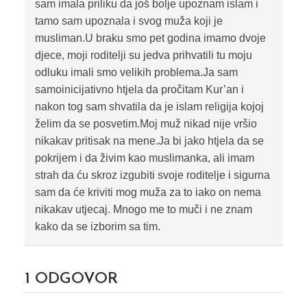
sam imala priliku da još bolje upoznam islam i
tamo sam upoznala i svog muža koji je
musliman.U braku smo pet godina imamo dvoje
djece, moji roditelji su jedva prihvatili tu moju
odluku imali smo velikih problema.Ja sam
samoinicijativno htjela da pročitam Kur’an i
nakon tog sam shvatila da je islam religija kojoj
želim da se posvetim.Moj muž nikad nije vršio
nikakav pritisak na mene.Ja bi jako htjela da se
pokrijem i da živim kao muslimanka, ali imam
strah da ću skroz izgubiti svoje roditelje i sigurna
sam da će kriviti mog muža za to iako on nema
nikakav utjecaj. Mnogo me to muči i ne znam
kako da se izborim sa tim.
1
ODGOVOR