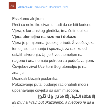
Akbar Eydi
Objavljeno 23 Decembra, 2021
Esselamu alejkum!
Reći ću nekoliko stvari u nadi da će biti korisne.
Vjera, s kur’anskog gledišta, ima četiri oblika
Vjera utemeljna na razumu i dokazu
Vjera je primjerena ljudskoj prirodi. Život čovjeka
temelji se na znanju i spoznaji, za razliku od
ostalih stvorenja, čiji je život utemeljen na
nagonu i ona nemaju potrebu za podučavanjem.
Čovjekov život Uzvišeni Bog utemeljio je na
znanju.
Dužnosti Božijih poslanika:
Pokazivanje puta, buđenje racionalnih moći i
upoznavanje čovjeka sa samim sobom.
إِنَّا هَدَيْنَاهُ السَّبِيلَ إِمَّا شَاكِرًا وَإِمَّا كَفُورًا
Mi mu na Pravi put ukazujemo, a njegovo je da li