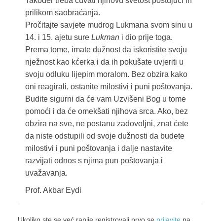
Također treba čuvati njihovu svetost poštujući ih
prilikom saobraćanja.
Pročitajte savjete mudrog Lukmana svom sinu u
14. i 15. ajetu sure
Lukman
i dio prije toga.
Prema tome, imate dužnost da iskoristite svoju
nježnost kao kćerka i da ih pokušate uvjeriti u
svoju odluku lijepim moralom. Bez obzira kako
oni reagirali, ostanite milostivi i puni poštovanja.
Budite sigurni da će vam Uzvišeni Bog u tome
pomoći i da će omekšati njihova srca. Ako, bez
obzira na sve, ne postanu zadovoljni, znat ćete
da niste odstupili od svoje dužnosti da budete
milostivi i puni poštovanja i dalje nastavite
razvijati odnos s njima pun poštovanja i
uvažavanja.
Prof. Akbar Eydi
Ukoliko ste se već ranije registrovali prvo se
prijavite
pa