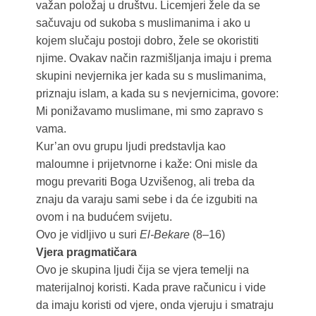
važan položaj u društvu. Licemjeri žele da se
sačuvaju od sukoba s muslimanima i ako u
kojem slučaju postoji dobro, žele se okoristiti
njime. Ovakav način razmišljanja imaju i prema
skupini nevjernika jer kada su s muslimanima,
priznaju islam, a kada su s nevjernicima, govore:
Mi ponižavamo muslimane, mi smo zapravo s
vama.
Kur’an ovu grupu ljudi predstavlja kao
maloumne i prijetvnorne i kaže: Oni misle da
mogu prevariti Boga Uzvišenog, ali treba da
znaju da varaju sami sebe i da će izgubiti na
ovom i na budućem svijetu.
Ovo je vidljivo u suri
El-Bekare
(8–16)
Vjera pragmatičara
Ovo je skupina ljudi čija se vjera temelji na
materijalnoj koristi. Kada prave računicu i vide
da imaju koristi od vjere, onda vjeruju i smatraju