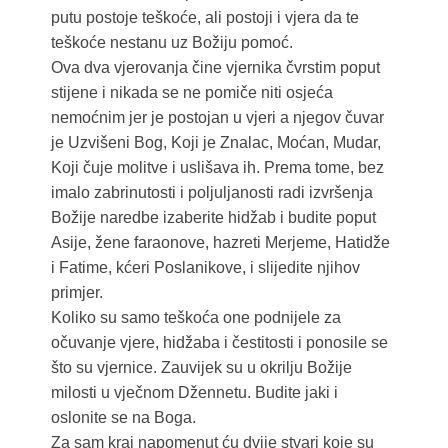
putu postoje teškoće, ali postoji i vjera da te
teškoće nestanu uz Božiju pomoć.
Ova dva vjerovanja čine vjernika čvrstim poput
stijene i nikada se ne pomiče niti osjeća
nemoćnim jer je postojan u vjeri a njegov čuvar
je Uzvišeni Bog, Koji je Znalac, Moćan, Mudar,
Koji čuje molitve i uslišava ih. Prema tome, bez
imalo zabrinutosti i poljuljanosti radi izvršenja
Božije naredbe izaberite hidžab i budite poput
Asije, žene faraonove, hazreti Merjeme, Hatidže
i Fatime, kćeri Poslanikove, i slijedite njihov
primjer.
Koliko su samo teškoća one podnijele za
očuvanje vjere, hidžaba i čestitosti i ponosile se
što su vjernice. Zauvijek su u okrilju Božije
milosti u vječnom Džennetu. Budite jaki i
oslonite se na Boga.
Za sam kraj napomenut ću dvije stvari koje su