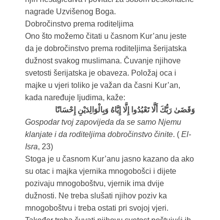
nagrade Uzvišenog Boga.
Dobročinstvo prema roditeljima
Ono što možemo čitati u časnom Kur’anu jeste
da je dobročinstvo prema roditeljima šerijatska
dužnost svakog muslimana. Čuvanje njihove
svetosti šerijatska je obaveza. Položaj oca i
majke u vjeri toliko je važan da časni Kur’an,
kada naređuje ljudima, kaže:
وَقَضَىٰ رَبُّكَ أَلَّا تَعْبُدُوا إِلَّا إِيَّاهُ وَبِالْوَالِدَيْنِ إِحْسَانًا
Gospodar tvoj zapovijeda da se samo Njemu
klanjate i da roditeljima dobročinstvo činite
. (
El-
Isra
, 23)
Stoga je u časnom Kur’anu jasno kazano da ako
su otac i majka vjernika mnogobošci i dijete
pozivaju mnogoboštvu, vjernik ima dvije
dužnosti. Ne treba slušati njihov poziv ka
mnogoboštvu i treba ostati pri svojoj vjeri.