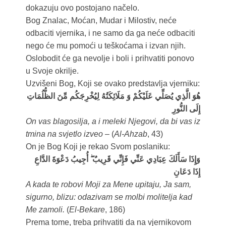
dokazuju ovo postojano načelo.
Bog Znalac, Moćan, Mudar i Milostiv, neće
odbaciti vjernika, i ne samo da ga neće odbaciti
nego će mu pomoći u teškoćama i izvan njih.
Oslobodit će ga nevolje i boli i prihvatiti ponovo
u Svoje okrilje.
Uzvišeni Bog, Koji se ovako predstavlja vjerniku:
هُوَ الَّذِي يُصَلِّي عَلَيْكُمْ وَ مَلَائِكَتُهُ لِيُخْرِجَكُم مِّنَ الظُّلُمَاتِ
إِلَى النُّورِ
On vas blagosilja, a i meleki Njegovi, da bi vas iz
tmina na svjetlo izveo
– (
Al-Ahzab
, 43)
On je Bog Koji je rekao Svom poslaniku:
وَإِذَا سَأَلَكَ عِبَادِي عَنِّي فَإِنِّي قَرِيبٌ ۖ أُجِيبُ دَعْوَةَ الدَّاعِ
إِذَا دَعَانِ
A kada te robovi Moji za Mene upitaju, Ja sam,
sigurno, blizu: odazivam se molbi molitelja kad
Me zamoli.
(
El-Bekare
, 186)
Prema tome, treba prihvatiti da na vjernikovom