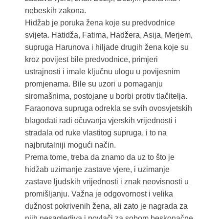
nebeskih zakona.
Hidžab je poruka žena koje su predvodnice
svijeta. Hatidža, Fatima, Hadžera, Asija, Merjem,
supruga Harunova i hiljade drugih žena koje su
kroz povijest bile predvodnice, primjeri
ustrajnosti i imale ključnu ulogu u povijesnim
promjenama. Bile su uzori u pomaganju
siromašnima, postojane u borbi protiv tlačitelja.
Faraonova supruga odrekla se svih ovosvjetskih
blagodati radi očuvanja vjerskih vrijednosti i
stradala od ruke vlastitog supruga, i to na
najbrutalniji mogući način.
Prema tome, treba da znamo da uz to što je
hidžab uzimanje zastave vjere, i uzimanje
zastave ljudskih vrijednosti i znak neovisnosti u
promišljanju. Važna je odgovornost i velika
dužnost pokrivenih žena, ali zato je nagrada za
njih nesaglediva i povlači za sobom beskonačne