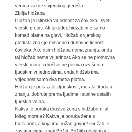
veoma važne s vjerskog gledišta.
Zbilja hidžaba
Hidžab je istinska vrijednost za čovjeka i sveti
vjerski propis. Ali također, hidžab nije samo
komad platna na glavi. Hidžab s vjerskog
gledišta znak je misaone i duhovne ličnosti
čovjeka. Ako osim hidžaba nema znanja, onda
taj hidžab nema vrijednost. Ako se ne promovira
vjerski moral i društvo ne poziva uzvišenim
ljudskim vrijednostima, onda hidžab ima
vrijednost samo dva metra platna.
Hidžab je pokazatelj ljudskosti, morala, truda u
znanju, dobrote prema ljudima i stotine ostalih
ljudskih vrlina.
Kakva je poruka društvu žena s hidžabom, ali
lošeg morala? Kakva je poruka žene s
hidžabom, a koja ima ružan govor? Hidžab je
zastava vjere, znak Božiji, Božijih poslanika i