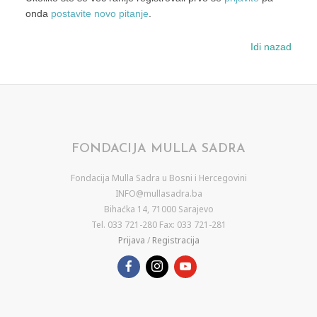
onda
postavite novo pitanje
.
Idi nazad
FONDACIJA MULLA SADRA
Fondacija Mulla Sadra u Bosni i Hercegovini
INFO@mullasadra.ba
Bihaćka 14, 71000 Sarajevo
Tel. 033 721-280 Fax: 033 721-281
Prijava
/
Registracija