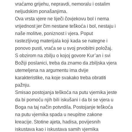
vraćamo grijehu, nepravdi, nemoralu i ostalim
neljudskim ponašanjima.
Ova vrsta vjere ne liječi čovjekovu bol i nema
vrijednost jer čim nestane teškoća i bol, nestaju i
naše molitve, poniznost i vjera. Poput
rastezljivog materijala koji kada se nategne i
ponovo pusti, vraća se u svoj prvobitni položaj.
S obzirom na zbilju o kojoj govore Kur’an i svi
Božiji poslanici, treba da znamo da zbiljska vjera
utemeljena na argumentu ima dvije
karakteristike, na koje svakako treba obratiti
pažnju.
Smisao postojanja teškoća na putu vjernika jeste
da bi pomoću njih bili iskušani i da bi se vjera u
Boga na taj način potvrdila. Postojanje teškoća
na putu vjernika spada u neupitne zakone
kreacije. Stotine ajeta, hadisa, povijesnih
iskustava kao i iskustava samih vjernika