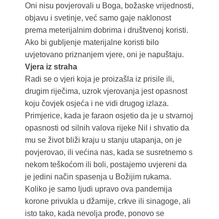
Oni nisu povjerovali u Boga, božaske vrijednosti,
objavu i svetinje, već samo gaje naklonost
prema meterijalnim dobrima i društvenoj koristi.
Ako bi gubljenje materijalne koristi bilo
uvjetovano priznanjem vjere, oni je napuštaju.
Vjera iz straha
Radi se o vjeri koja je proizašla iz prisile ili,
drugim riječima, uzrok vjerovanja jest opasnost
koju čovjek osjeća i ne vidi drugog izlaza.
Primjerice, kada je faraon osjetio da je u stvarnoj
opasnosti od silnih valova rijeke Nil i shvatio da
mu se život bliži kraju u stanju utapanja, on je
povjerovao, ili većina nas, kada se susretnemo s
nekom teškoćom ili boli, postajemo uvjereni da
je jedini način spasenja u Božijim rukama.
Koliko je samo ljudi upravo ova pandemija
korone privukla u džamije, crkve ili sinagoge, ali
isto tako, kada nevolja prođe, ponovo se