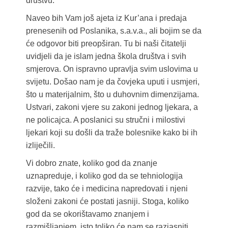
društvu.
Naveo bih Vam još ajeta iz Kur’ana i predaja
prenesenih od Poslanika, s.a.v.a., ali bojim se da
će odgovor biti preopširan. Tu bi naši čitatelji
uvidjeli da je islam jedna škola društva i svih
smjerova. On ispravno upravlja svim uslovima u
svijetu. Došao nam je da čovjeka uputi i usmjeri,
što u materijalnim, što u duhovnim dimenzijama.
Ustvari, zakoni vjere su zakoni jednog ljekara, a
ne policajca. A poslanici su stručni i milostivi
ljekari koji su došli da traže bolesnike kako bi ih
izliječili.
Vi dobro znate, koliko god da znanje
uznapreduje, i koliko god da se tehniologija
razvije, tako će i medicina napredovati i njeni
složeni zakoni će postati jasniji. Stoga, koliko
god da se okorištavamo znanjem i
razmišljanjem, isto toliko će nam se razjasniti