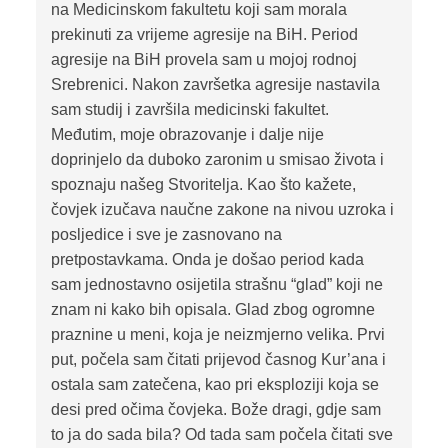
na Medicinskom fakultetu koji sam morala
prekinuti za vrijeme agresije na BiH. Period
agresije na BiH provela sam u mojoj rodnoj
Srebrenici. Nakon završetka agresije nastavila
sam studij i završila medicinski fakultet.
Međutim, moje obrazovanje i dalje nije
doprinjelo da duboko zaronim u smisao života i
spoznaju našeg Stvoritelja. Kao što kažete,
čovjek izučava naučne zakone na nivou uzroka i
posljedice i sve je zasnovano na
pretpostavkama. Onda je došao period kada
sam jednostavno osijetila strašnu “glad” koji ne
znam ni kako bih opisala. Glad zbog ogromne
praznine u meni, koja je neizmjerno velika. Prvi
put, počela sam čitati prijevod časnog Kur’ana i
ostala sam zatečena, kao pri eksploziji koja se
desi pred očima čovjeka. Bože dragi, gdje sam
to ja do sada bila? Od tada sam počela čitati sve