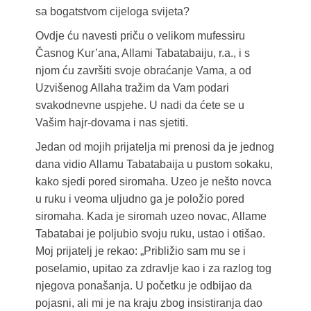
sa bogatstvom cijeloga svijeta?
Ovdje ću navesti priču o velikom mufessiru
Časnog Kur’ana, Allami Tabatabaiju, r.a., i s
njom ću završiti svoje obraćanje Vama, a od
Uzvišenog Allaha tražim da Vam podari
svakodnevne uspjehe. U nadi da ćete se u
Vašim hajr-dovama i nas sjetiti.
Jedan od mojih prijatelja mi prenosi da je jednog
dana vidio Allamu Tabatabaija u pustom sokaku,
kako sjedi pored siromaha. Uzeo je nešto novca
u ruku i veoma uljudno ga je položio pored
siromaha. Kada je siromah uzeo novac, Allame
Tabatabai je poljubio svoju ruku, ustao i otišao.
Moj prijatelj je rekao: „Približio sam mu se i
poselamio, upitao za zdravlje kao i za razlog tog
njegova ponašanja. U početku je odbijao da
pojasni, ali mi je na kraju zbog insistiranja dao