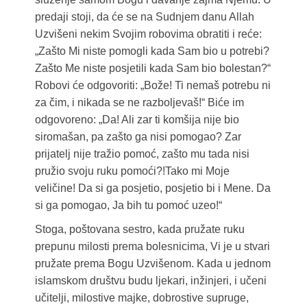
predaji stoji, da će se na Sudnjem danu Allah
Uzvišeni nekim Svojim robovima obratiti i reće:
„Zašto Mi niste pomogli kada Sam bio u potrebi?
Zašto Me niste posjetili kada Sam bio bolestan?“
Robovi će odgovoriti: „Bože! Ti nemaš potrebu ni
za čim, i nikada se ne razboljevaš!“ Biće im
odgovoreno: „Da! Ali zar ti komšija nije bio
siromašan, pa zašto ga nisi pomogao? Zar
prijatelj nije tražio pomoć, zašto mu tada nisi
pružio svoju ruku pomoći?!Tako mi Moje
veličine! Da si ga posjetio, posjetio bi i Mene. Da
si ga pomogao, Ja bih tu pomoć uzeo!“
Stoga, poštovana sestro, kada pružate ruku
prepunu milosti prema bolesnicima, Vi je u stvari
pružate prema Bogu Uzvišenom. Kada u jednom
islamskom društvu budu ljekari, inžinjeri, i učeni
učitelji, milostive majke, dobrostive supruge,