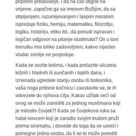
pripremi predavanje, i da na čas stigne na
vrijeme, započne ga sa imenom Božijim, da sa
strpljenjem, razumijevanjem i lijepim moralom
ispredaje fiziku, hemiju, matematiku, filozofiju,
logiku, historiju, etiku itd., da ponudi ispravan i
logičan odgovor na pitanje studenata? On u tom
trenutku ima toliko zadovoljstvo, kakvo nijedan
vladar zemlje ne posjeduje.
Kada se vozite kolima, i kada prolazite ulicama
kišnih i hladnih ili sunčanih i toplih dana, i
iznenada ugledate stariju osobu ili bolesnika,
vaša noga pritisne kočnicu i zaustavite se, te ih
odvezete do njihova cilja. Kakav užitak veći od
ovog se može zamisliti za jednog muslimana koji
je milostiv čovjek?! Kada se čovjekova ruka sa
halal-novcem koji je zaradio svojim trudom pruži
prema siromahu, i dovede do toga da se usreći i
pomogne jedna osoba, da li se to može porediti