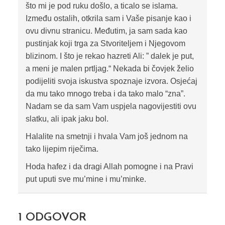
što mi je pod ruku došlo, a ticalo se islama.
Između ostalih, otkrila sam i Vaše pisanje kao i
ovu divnu stranicu. Međutim, ja sam sada kao
pustinjak koji trga za Stvoriteljem i Njegovom
blizinom. I što je rekao hazreti Ali: ” dalek je put,
a meni je malen prtljag.“ Nekada bi čovjek želio
podijeliti svoja iskustva spoznaje izvora. Osjećaj
da mu tako mnogo treba i da tako malo “zna”.
Nadam se da sam Vam uspjela nagovijestiti ovu
slatku, ali ipak jaku bol.
Halalite na smetnji i hvala Vam još jednom na
tako lijepim riječima.
Hoda hafez i da dragi Allah pomogne i na Pravi
put uputi sve mu’mine i mu’minke.
1
ODGOVOR