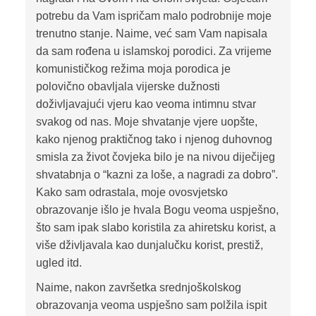
potrebu da Vam ispričam malo podrobnije moje
trenutno stanje. Naime, već sam Vam napisala
da sam rođena u islamskoj porodici. Za vrijeme
komunističkog režima moja porodica je
polovično obavljala vijerske dužnosti
doživljavajući vjeru kao veoma intimnu stvar
svakog od nas. Moje shvatanje vjere uopšte,
kako njenog praktičnog tako i njenog duhovnog
smisla za život čovjeka bilo je na nivou diječijeg
shvatabnja o “kazni za loše, a nagradi za dobro”.
Kako sam odrastala, moje ovosvjetsko
obrazovanje išlo je hvala Bogu veoma uspješno,
što sam ipak slabo koristila za ahiretsku korist, a
više dživljavala kao dunjalučku korist, prestiž,
ugled itd.
Naime, nakon završetka srednjoškolskog
obrazovanja veoma uspješno sam polžila ispit