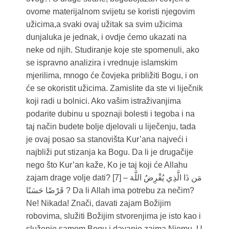
ovome materijalnom svijetu se koristi njegovim
užicima,a svaki ovaj užitak sa svim užicima
dunjaluka je jednak, i ovdje ćemo ukazati na
neke od njih. Studiranje koje ste spomenuli, ako
se ispravno analizira i vrednuje islamskim
mjerilima, mnogo će čovjeka približiti Bogu, i on
će se okoristit užicima. Zamislite da ste vi liječnik
koji radi u bolnici. Ako vašim istraživanjima
podarite dubinu u spoznaji bolesti i tegoba i na
taj način budete bolje djelovali u liječenju, tada
je ovaj posao sa stanovišta Kur’ana najveći i
najbliži put stizanja ka Bogu. Da li je drugačije
nego što Kur’an kaže, Ko je taj koji će Allahu
zajam drage volje dati? [7] – مَن ذَا الَّذِي يُقْرِضُ اللَّهَ
قَرْضًا حَسَنًا ? Da li Allah ima potrebu za nečim?
Ne! Nikada! Znači, davati zajam Božijim
robovima, služiti Božijim stvorenjima je isto kao i
služenje samom Bogu i davanje zajma Njemu. U