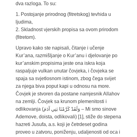
dva razloga. To su:
1. Postojanje prirodnog (fitretskog) tevhida u
ljudima,
2. Skladnost vjerskih propisa sa ovom prirodom
(fitretom).
Upravo kako ste napisali, čitanje i učenje
Kur’ana, razmišljanje o Kur’anu i djelovanje po
kur’anskim propisima jeste ona iskra koja
raspaljuje vulkan unutar čovjeka, i čovjeka se
spaja sa svjetlosnom istinom, zbog čega svijet
za njega biva poput kapi u odnosu na more.
Čovjek je stvoren da postane namjesnik Allahov
na zemlji. Čovjek sa krunom plemenitosti i
odlikovanja (وَلَقَدْ كَرَّمْنَا بَنِي آدَمَ – Mi smo sinove
Ademove, doista, odlikovali) [1], stiže do stepena
hazreti Jusufa, a.s. koji je četrdeset godina
proveo u zatvoru, poniženju, udaljenosti od oca i