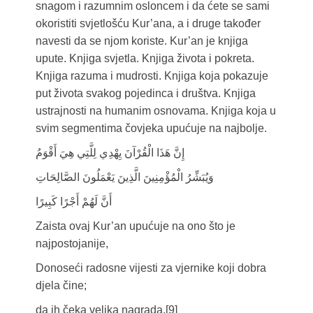
snagom i razumnim osloncem i da ćete se sami
okoristiti svjetlošću Kur’ana, a i druge također
navesti da se njom koriste. Kur’an je knjiga
upute. Knjiga svjetla. Knjiga života i pokreta.
Knjiga razuma i mudrosti. Knjiga koja pokazuje
put života svakog pojedinca i društva. Knjiga
ustrajnosti na humanim osnovama. Knjiga koja u
svim segmentima čovjeka upućuje na najbolje.
إِنَّ هَذَا الْقُرْآنَ يِهْدِي لِلَّتِي هِيَ أَقْوَمُ
وَيُبَشِّرُ الْمُؤْمِنِينَ الَّذِينَ يَعْمَلُونَ الصَّالِحَاتِ
أَنَّ لَهُمْ أَجْرًا كَبِيرًا
Zaista ovaj Kur’an upućuje na ono što je
najpostojanije,
Donoseći radosne vijesti za vjernike koji dobra
djela čine;
da ih čeka velika nagrada.[9]