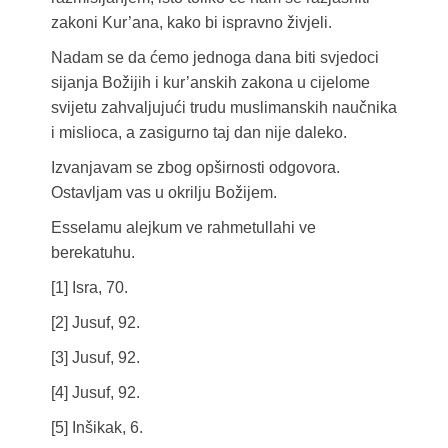
zakoni Kur’ana, kako bi ispravno živjeli.
Nadam se da ćemo jednoga dana biti svjedoci
sijanja Božijih i kur’anskih zakona u cijelome
svijetu zahvaljujući trudu muslimanskih naučnika
i mislioca, a zasigurno taj dan nije daleko.
Izvanjavam se zbog opširnosti odgovora.
Ostavljam vas u okrilju Božijem.
Esselamu alejkum ve rahmetullahi ve
berekatuhu.
[1] Isra, 70.
[2] Jusuf, 92.
[3] Jusuf, 92.
[4] Jusuf, 92.
[5] Inšikak, 6.