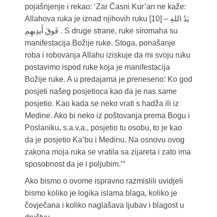
pojašnjenje i rekao: ‘Zar Časni Kur’an ne kaže:
Allahova ruka je iznad njihovih ruku [10] – يَدُ اللهِ
فَوقَ أَيدِيهِم . S druge strane, ruke siromaha su
manifestacija Božije ruke. Stoga, ponašanje
roba i robovanja Allahu iziskuje da mi svoju ruku
postavimo ispod ruke koja je manifestacija
Božije ruke. A u predajama je preneseno: Ko god
posjeti našeg posjetioca kao da je nas same
posjetio. Kao kada se neko vrati s hadža ili iz
Medine. Ako bi neko iz poštovanja prema Bogu i
Poslaniku, s.a.v.a., posjetio tu osobu, to je kao
da je posjetio Ka’bu i Medinu. Na osnovu ovog
zakona moja ruka se vratila sa zijareta i zato ima
sposobnost da je i poljubim.’“
Ako bismo o ovome ispravno razmislili uvidjeli
bismo koliko je logika islama blaga, koliko je
čovječana i koliko naglašava ljubav i blagost u