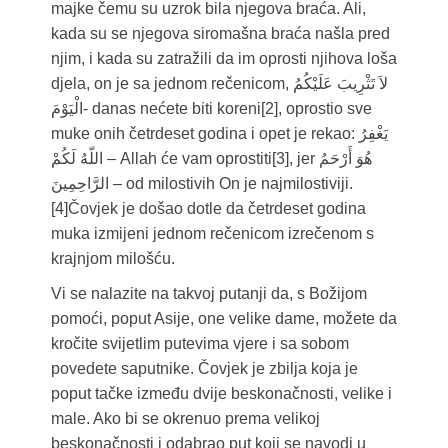
majke čemu su uzrok bila njegova braća. Ali,
kada su se njegova siromašna braća našla pred
njim, i kada su zatražili da im oprosti njihova loša
djela, on je sa jednom rečenicom, لاَ تَثْرِيبَ عَلَيْكُمُ
الْيَوْمَ- danas nećete biti koreni[2], oprostio sve
muke onih četrdeset godina i opet je rekao: يَغْفِرُ
اللّهُ لَكُمْ – Allah će vam oprostiti[3], jer هُوَ أَرْحَمُ
الرَّاحِمِينَ – od milostivih On je najmilostiviji.
[4]Čovjek je došao dotle da četrdeset godina
muka izmijeni jednom rečenicom izrečenom s
krajnjom milošću.
Vi se nalazite na takvoj putanji da, s Božijom
pomoći, poput Asije, one velike dame, možete da
kročite svijetlim putevima vjere i sa sobom
povedete saputnike. Čovjek je zbilja koja je
poput tačke između dvije beskonačnosti, velike i
male. Ako bi se okrenuo prema velikoj
beskonačnosti i odabrao put koji se navodi u