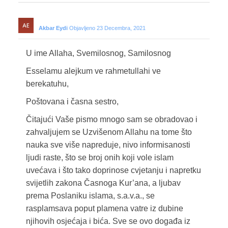
Akbar Eydi
Objavljeno 23 Decembra, 2021
U ime Allaha, Svemilosnog, Samilosnog
Esselamu alejkum ve rahmetullahi ve
berekatuhu,
Poštovana i časna sestro,
Čitajući Vaše pismo mnogo sam se obradovao i
zahvaljujem se Uzvišenom Allahu na tome što
nauka sve više napreduje, nivo informisanosti
ljudi raste, što se broj onih koji vole islam
uvećava i što tako doprinose cvjetanju i napretku
svijetlih zakona Časnoga Kur’ana, a ljubav
prema Poslaniku islama, s.a.v.a., se
rasplamsava poput plamena vatre iz dubine
njihovih osjećaja i bića. Sve se ovo događa iz