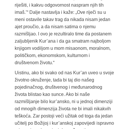
riješiti, i kakvu odgovornost naspram njih tih
imaš.’“ Dalje nastavlja i kaže: „Ove riječi su u
meni ostavile takav trag da nikada nisam jedan
ajet proučio, a da nisam satima o njemu
razmišljao. I ovo je rezultiralo time da postanem
zaljubljenik Kur’ana i da ga smatram najboljom
knjigom vodiljom u mom misaonom, moralnom,
političkom, ekonomskom, kulturnom i
društvenom životu.“
Uistinu, ako bi svako od nas Kur’an uveo u svoje
životno okruženje, tada bi taj dio našeg
pojedinačnog, društvenog i međunarodnog
života blistao kao sunce. Ako bi naše
razmišljanje bilo kur’ansko, ni u jednoj dimenziji
od mnogih dimenzija života ne bi imali nikakvih
teškoća. Zar postoji veći užitak od toga da jedan
učitelj po Božijoj i kur’anskoj zapovijedi ispravno