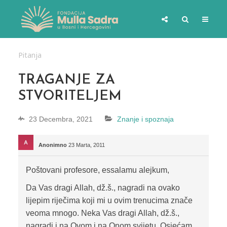
Pitanja
TRAGANJE ZA
STVORITELJEM
23 Decembra, 2021
Znanje i spoznaja
Anonimno
23 Marta, 2011
Poštovani profesore, essalamu alejkum,
Da Vas dragi Allah, dž.š., nagradi na ovako
lijepim riječima koji mi u ovim trenucima znače
veoma mnogo. Neka Vas dragi Allah, dž.š.,
nagradi i na Ovom i na Onom svijetu. Osjećam