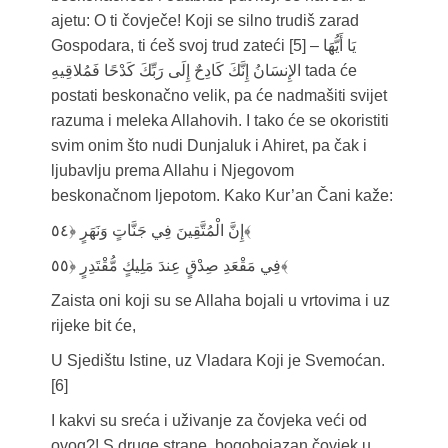
ajetu: O ti čovječe! Koji se silno trudiš zarad
Gospodara, ti ćeš svoj trud zateći [5] – يَا أَيُّهَا
الإِنسَانُ إِنَّكَ كَادِحٌ إِلَى رَبِّكَ كَدْحًا فَمُلاقِيهِ tada će
postati beskonačno velik, pa će nadmašiti svijet
razuma i meleka Allahovih. I tako će se okoristiti
svim onim što nudi Dunjaluk i Ahiret, pa čak i
ljubavlju prema Allahu i Njegovom
beskonačnom ljepotom. Kako Kur’an Čani kaže:
إِنَّ الْمُتَّقِينَ فِي جَنَّاتٍ وَنَهَرٍ ﴿٥٤﴾
فِي مَقْعَدِ صِدْقٍ عِندَ مَلِيكٍ مُّقْتَدِرٍ ﴿٥٥﴾
Zaista oni koji su se Allaha bojali u vrtovima i uz
rijeke bit će,
U Sjedištu Istine, uz Vladara Koji je Svemoćan.
[6]
I kakvi su sreća i uživanje za čovjeka veći od
ovog?! S druge strane, bogobojazan čovjek u