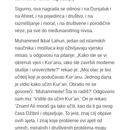
Sigurno, ova nagrada se odnosi i na Dunjaluk i
na Ahiret, i na pojedinca i društvo, i na
razmišljanje i moral, i na društvene i porodične
veze, pa sve do međunarodnog nivoa.
Muhammed Ikbal Lahuri, jedan od islamskih
naučnika i mislilaca koji oživljavaju vjersku
misao, u odgovoru na pitanje: „Kako ste se vi
okrenuli vjeri i Kur’anu, iako ste završili moderne
studije i univerzitete?“ rekao je: „Moj otac je bio
učitelj koji je podučavao Kur’anu. Jednog dana
je vidio kako učim Kur’an. Obratio mi se
govoreći: ‘Muhammede! Šta to radiš?’ Odgovorio
sam mu: ‘Vidite da učim Kur’an.’ On je rekao:
‘Znam! Ali moraš ga tako učiti, kao da ti ga ovog
časa Džibril i objavljuje. To jest, znaj cilj objave
ovih ajeta. I znaj koje probleme ovi ajeti od
umnih, moralnih i društvenih problema mogu