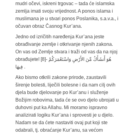
mudri očevi, iskreni trgovac – tada će islamska
zemlja imati svoju vrijednost. A ponos islama i
muslimana je u stvari ponos Poslanika, s.a.v.a., i
očuvan obraz Časnog Kur’ana.
Jedno od izričitih naređenja Kur’ana jeste
obrađivanje zemlje i otkrivanje njenih zakona.
On vas od Zemlje stvara i traži od vas da na njoj
obrađujete! [8]- هُوَ أَنشَأَكُ مِّنَ الأَرْضِ وَاسْتَعْمَرَكُمْ
فِيهَا .
Ako bismo otkrili zakone prirode, zaustavili
širenje bolesti, liječili bolesne i da nam cilj ovih
djela bude djelovanje po Kur’anu i služenje
Božijim robovima, tada će se ovo djelo ubrojati u
duhovni put ka Allahu. Mi moramo ispravno
analizirati logiku Kur’ana i sprovesti je u djelo.
Nadam se da ćete nastaviti ovaj put koji ste
odabrali, tj. obraćanje Kur’anu, sa većom