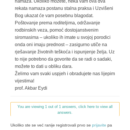
namaza. Ukoliko možete, neka vam ova dva
rekata namaza postanu stalna praksa i Uzvišeni
Bog ukazat će vam posebnu blagodat.
Poštovanje prema roditeljima, održavanje
rodbinskih veza, pomoć dostojanstvenim
siromasima – ukoliko ih imate u svojoj porodici
onda oni imaju prednost – zasigurno utiče na
rješavanje životnih teškoća i ispunjenje želja. Uz
to nije potrebno da govorite da se radi o sadaki,
možete to dati u obliku dara.
Želimo vam svaki uspjeh i obradujete nas lijepim
vijestima!
prof. Akbar Eydi
You are viewing 1 out of 1 answers, click here to view all
answers.
Ukoliko ste se već ranije registrovali prvo se
prijavite
pa