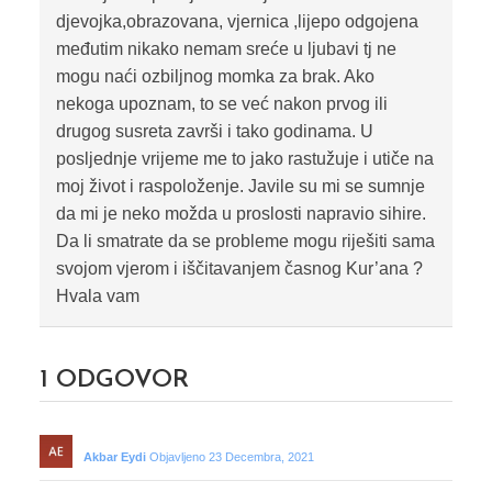
djevojka,obrazovana, vjernica ,lijepo odgojena
međutim nikako nemam sreće u ljubavi tj ne
mogu naći ozbiljnog momka za brak. Ako
nekoga upoznam, to se već nakon prvog ili
drugog susreta završi i tako godinama. U
posljednje vrijeme me to jako rastužuje i utiče na
moj život i raspoloženje. Javile su mi se sumnje
da mi je neko možda u proslosti napravio sihire.
Da li smatrate da se probleme mogu riješiti sama
svojom vjerom i iščitavanjem časnog Kur’ana ?
Hvala vam
1
ODGOVOR
Akbar Eydi
Objavljeno 23 Decembra, 2021