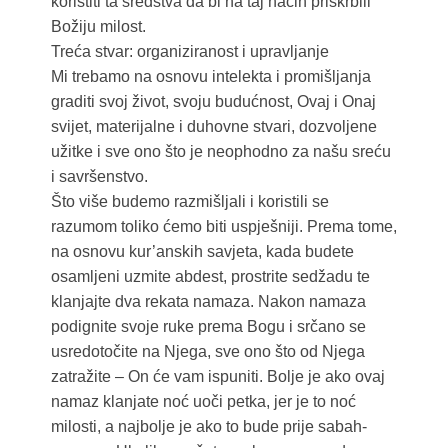
koristiti ta sredstva da bi na taj način priskrbili
Božiju milost.
Treća stvar: organiziranost i upravljanje
Mi trebamo na osnovu intelekta i promišljanja
graditi svoj život, svoju budućnost, Ovaj i Onaj
svijet, materijalne i duhovne stvari, dozvoljene
užitke i sve ono što je neophodno za našu sreću
i savršenstvo.
Što više budemo razmišljali i koristili se
razumom toliko ćemo biti uspješniji. Prema tome,
na osnovu kur’anskih savjeta, kada budete
osamljeni uzmite abdest, prostrite sedžadu te
klanjajte dva rekata namaza. Nakon namaza
podignite svoje ruke prema Bogu i srčano se
usredotočite na Njega, sve ono što od Njega
zatražite – On će vam ispuniti. Bolje je ako ovaj
namaz klanjate noć uoči petka, jer je to noć
milosti, a najbolje je ako to bude prije sabah-