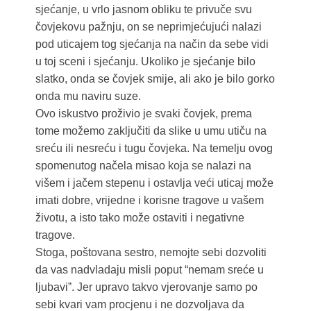
sjećanje, u vrlo jasnom obliku te privuče svu
čovjekovu pažnju, on se neprimjećujući nalazi
pod uticajem tog sjećanja na način da sebe vidi
u toj sceni i sjećanju. Ukoliko je sjećanje bilo
slatko, onda se čovjek smije, ali ako je bilo gorko
onda mu naviru suze.
Ovo iskustvo proživio je svaki čovjek, prema
tome možemo zaključiti da slike u umu utiču na
sreću ili nesreću i tugu čovjeka. Na temelju ovog
spomenutog načela misao koja se nalazi na
višem i jačem stepenu i ostavlja veći uticaj može
imati dobre, vrijedne i korisne tragove u vašem
životu, a isto tako može ostaviti i negativne
tragove.
Stoga, poštovana sestro, nemojte sebi dozvoliti
da vas nadvladaju misli poput “nemam sreće u
ljubaviˮ. Jer upravo takvo vjerovanje samo po
sebi kvari vam procjenu i ne dozvoljava da