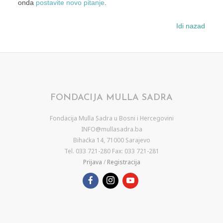
onda
postavite novo pitanje
.
Idi nazad
FONDACIJA MULLA SADRA
Fondacija Mulla Sadra u Bosni i Hercegovini
INFO@mullasadra.ba
Bihaćka 14, 71000 Sarajevo
Tel. 033 721-280 Fax: 033 721-281
Prijava
/
Registracija