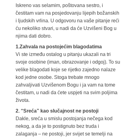
Iskreno vas selamim, poštovana sestro, i
čestitam vam na posjedovanju lijepih božanskih
i ljudskih vrlina. U odgovoru na vaše pitanje reći
ću nekoliko stvari, u nadi da će Uzvišeni Bog u
njima dati dobro.
1.Zahvala na postojećim blagodatima
Vi ste između ostalog u pitanju ukazali na tri
svoje osobine (iman, obrazovanje i odgoj). To su
velike blagodati koje se rijetko zajedno nalaze
kod jedne osobe. Stoga trebate mnogo
zahvaljivati Uzvišenom Bogu i ja vam na tome
čestitam, u nadi da ćete uspjeti na svim poljima
života.
2. “Sreća” kao slučajnost ne postoji
Dakle, sreća u smislu postojanja nečega kod
nekog, a da je to postignuto bez truda i
zalaganja – ne postoji, jer svijet se temelji na