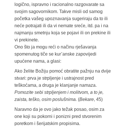
logično, ispravno i racionalno razgovarate sa
svojim sagovornikom. Takve misli od samog
početka vašeg upoznavanja sugeriraju da to ili
neće potrajati ili da vi nemate sreće, itd. pa i na
najmanju smetnju koja se pojavi ili on prekine ili
vi prekinete.
Ono što ja mogu reći o načinu rješavanja
spomenutog tiče se kur’anske zapovijedi
upućene nama, a glasi:
Ako želite Božiju pomoć obratite pažnju na dvije
stvari: prva je strpljenje i ustrajnost pred
teškoćama, a druga je klanjanje namaza.
Pomozite sebi strpljenjem i molitvom, a to je,
zaista, teško, osim poslušnima.
(
Bekare
, 45)
Naravno da je ovo jako težak posao, osim za
one koji su pokorni i ponizni pred stvorenim
poretkom i šerijatskim propisima.