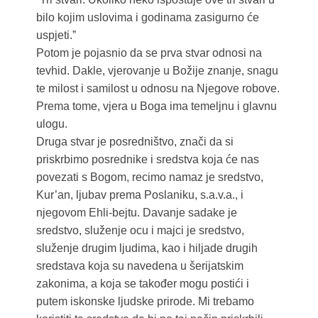
bilo kojim uslovima i godinama zasigurno će
uspjeti.ˮ
Potom je pojasnio da se prva stvar odnosi na
tevhid. Dakle, vjerovanje u Božije znanje, snagu
te milost i samilost u odnosu na Njegove robove.
Prema tome, vjera u Boga ima temeljnu i glavnu
ulogu.
Druga stvar je posredništvo, znači da si
priskrbimo posrednike i sredstva koja će nas
povezati s Bogom, recimo namaz je sredstvo,
Kur’an, ljubav prema Poslaniku, s.a.v.a., i
njegovom Ehli-bejtu. Davanje sadake je
sredstvo, služenje ocu i majci je sredstvo,
služenje drugim ljudima, kao i hiljade drugih
sredstava koja su navedena u šerijatskim
zakonima, a koja se također mogu postići i
putem iskonske ljudske prirode. Mi trebamo