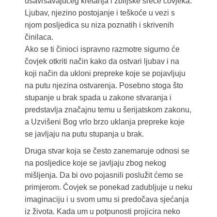
usavršavajućeg kretanja i zbiljske sreće čovjeka.
Ljubav, njezino postojanje i teškoće u vezi s
njom posljedica su niza poznatih i skrivenih
činilaca.
Ako se ti činioci ispravno razmotre sigurno će
čovjek otkriti način kako da ostvari ljubav i na
koji način da ukloni prepreke koje se pojavljuju
na putu njezina ostvarenja. Posebno stoga što
stupanje u brak spada u zakone stvaranja i
predstavlja značajnu temu u šerijatskom zakonu,
a Uzvišeni Bog vrlo brzo uklanja prepreke koje
se javljaju na putu stupanja u brak.
Druga stvar koja se često zanemaruje odnosi se
na posljedice koje se javljaju zbog nekog
mišljenja. Da bi ovo pojasnili poslužit ćemo se
primjerom. Čovjek se ponekad zadubljuje u neku
imaginaciju i u svom umu si predočava sjećanja
iz života. Kada um u potpunosti projicira neko