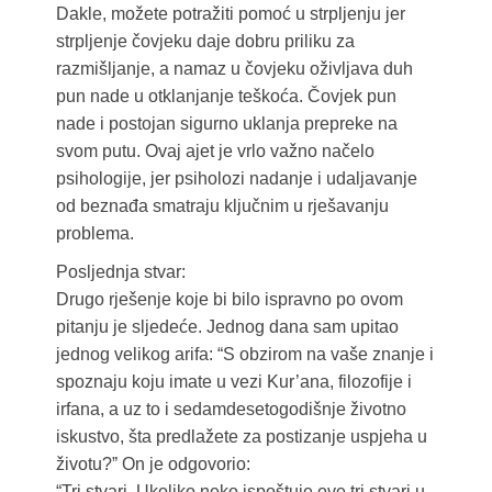
Dakle, možete potražiti pomoć u strpljenju jer
strpljenje čovjeku daje dobru priliku za
razmišljanje, a namaz u čovjeku oživljava duh
pun nade u otklanjanje teškoća. Čovjek pun
nade i postojan sigurno uklanja prepreke na
svom putu. Ovaj ajet je vrlo važno načelo
psihologije, jer psiholozi nadanje i udaljavanje
od beznađa smatraju ključnim u rješavanju
problema.
Posljednja stvar:
Drugo rješenje koje bi bilo ispravno po ovom
pitanju je sljedeće. Jednog dana sam upitao
jednog velikog arifa: “S obzirom na vaše znanje i
spoznaju koju imate u vezi Kur’ana, filozofije i
irfana, a uz to i sedamdesetogodišnje životno
iskustvo, šta predlažete za postizanje uspjeha u
životu?ˮ On je odgovorio:
“Tri stvari. Ukoliko neko ispoštuje ove tri stvari u