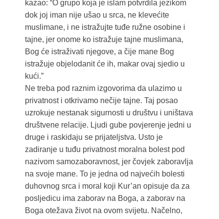
kazao: “O grupo koja je islam potvrdila jezikom
dok joj iman nije ušao u srca, ne klevećite
muslimane, i ne istražujte tuđe ružne osobine i
tajne, jer onome ko istražuje tajne muslimana,
Bog će istraživati njegove, a čije mane Bog
istražuje objelodanit će ih, makar ovaj sjedio u
kući.”
Ne treba pod raznim izgovorima da ulazimo u
privatnost i otkrivamo nečije tajne. Taj posao
uzrokuje nestanak sigurnosti u društvu i uništava
društvene relacije. Ljudi gube povjerenje jedni u
druge i raskidaju se prijateljstva. Usto je
zadiranje u tuđu privatnost moralna bolest pod
nazivom samozaboravnost, jer čovjek zaboravlja
na svoje mane. To je jedna od najvećih bolesti
duhovnog srca i moral koji Kur’an opisuje da za
posljedicu ima zaborav na Boga, a zaborav na
Boga otežava život na ovom svijetu. Načelno,