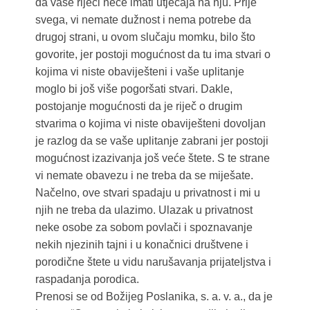
da vaše riječi neće imati utjecaja na nju. Prije
svega, vi nemate dužnost i nema potrebe da
drugoj strani, u ovom slučaju momku, bilo što
govorite, jer postoji mogućnost da tu ima stvari o
kojima vi niste obaviješteni i vaše uplitanje
moglo bi još više pogoršati stvari. Dakle,
postojanje mogućnosti da je riječ o drugim
stvarima o kojima vi niste obaviješteni dovoljan
je razlog da se vaše uplitanje zabrani jer postoji
mogućnost izazivanja još veće štete. S te strane
vi nemate obavezu i ne treba da se miješate.
Načelno, ove stvari spadaju u privatnost i mi u
njih ne treba da ulazimo. Ulazak u privatnost
neke osobe za sobom povlači i spoznavanje
nekih njezinih tajni i u konačnici društvene i
porodične štete u vidu narušavanja prijateljstva i
raspadanja porodica.
Prenosi se od Božijeg Poslanika, s. a. v. a., da je