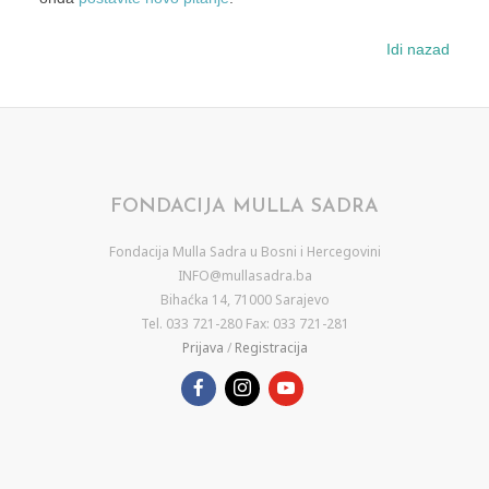
Idi nazad
FONDACIJA MULLA SADRA
Fondacija Mulla Sadra u Bosni i Hercegovini
INFO@mullasadra.ba
Bihaćka 14, 71000 Sarajevo
Tel. 033 721-280 Fax: 033 721-281
Prijava
/
Registracija