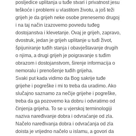
posljedice uplitanja u tuđe stvari i privatnost jesu
teškoće i problemi u vlastitom životu, a još teži
grijeh je da grijeh neke osobe prenesemo drugoj
i na taj način izazovemo povredu tuđeg
dostojanstva i klevetanje. Ovaj je grijeh, zapravo,
dvostruk, jedan je grijeh uplitanje u tuđi život,
špijuniranje tuđih stanja i obavještavanje drugih
o njima, a drugi grijeh je poigravanje s tuđim
obrazom i dostojanstvom, širenje informacija o
nemoralu i prenošenje tuđih grijeha.
Svaki put kada vidimo da Bog sakrije tuđe
grijehe i pogreške i mi to treba da uradimo. Ako
slučajno saznamo za nečije grijehe i pogreške,
treba da ga pozovemo ka dobru i odvratimo od
činjenja grijeha. To se u vjerskoj terminologiji
naziva naređivanje dobra i odvraćanje od zla.
Načelo naređivanja dobra i odvraćanja od zla
doista je vrijedno načelo u islamu, a govori da