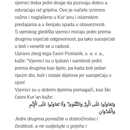
vjernici treba jedni druge da pozivaju dobru a
odvraćaju od grijeha. Ovo je načelo iznimno
važno i naglašeno u Kur’anu i islamskim
predajama a u šerijatu spada u obaveznosti.
S vjerskog gledišta vjernici moraju jedni prema
drugima osjećati odgovornost, pa tako suosjećati
u boli i veseliti se u radosti.
Upravo zbog toga časni Poslanik, s. a. v. a.,
kaže: “Vjernici su u ljubavi i samilosti jedni
prema drugima kao tijelo, pa kada boli jedan
njezin dio, boli i ostale dijelove jer saosjećaju s
njim!
Vjernici su u dobrim djelima pomagači, kao što
časni Kur’an kaže:
وَتَعَاوَنُوا عَلَى الْبِرِّ وَالتَّقْوَىٰ ۖ وَلَا تَعَاوَنُوا عَلَى الْإِثْمِ
وَالْعُدْوَانِ
Jedni drugima pomažite u dobročinstvu i
čestitosti, a ne sudjelujte u grijehu i