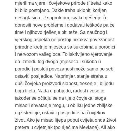
mjerilima vjere i čovjekove prirode (fitreta) kako
bi bilo postojano. Dakle treba ukloniti korijen
nesuglasica. U suprotnom, svako rješenje će
donositi nove probleme i dodavati teškoće pa će
time i njihovo rješenje biti teže. Sa naučnog i
vjerskog aspekta ne postoji nikakva povezanost
prirodne kretnje mjeseca sa sukobima u porodici
i nervozom vašeg oca. To iskrivljeno vjerovanje
da između tog dvoga (mjeseca i sukoba u
porodici) postoji povezanost može samo po sebi
ostaviti posljedice. Naprimjer, stanje straha u
duši čovjeka proizvodi slabost, tresenje i blijedu
boju tijela. Nada u pobjedu, radost i veselje,
također se očituju se na tijelo čovjeka, stoga
misao i shvatanje mogu, u obliku jedne zbiljske
egzistencije, ostaviti posljedice na čovjekov
život. Ako je misao lijepa poput cvijeta onda život
pretvra u cvjetnjak (po riječima Mevlane). Ali ako