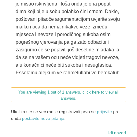
je misao iskrivljena i loša onda je ona poput
dima koji bijelu sobu polahko čini crnom. Dakle,
poštovani pitaoče argumentacijom uvjerite svoju
majku i oca da nema nikakve veze između
mjeseca i nevoze i porodičnog sukoba osim
pogrešnog vjerovanja pa ga zato odbacite i
zasigurno će se pojaviti još desetine mlađaka, a
da se na vašem ocu neće vidjeti tragovi nevoze,
a u konačnici neće biti sukoba i nesuglasica.
Esselamu alejkum ve rahmetullahi ve berekatuh
You are viewing 1 out of 1 answers, click here to view all
answers.
Ukoliko ste se već ranije registrovali prvo se
prijavite
pa
onda
postavite novo pitanje
.
Idi nazad