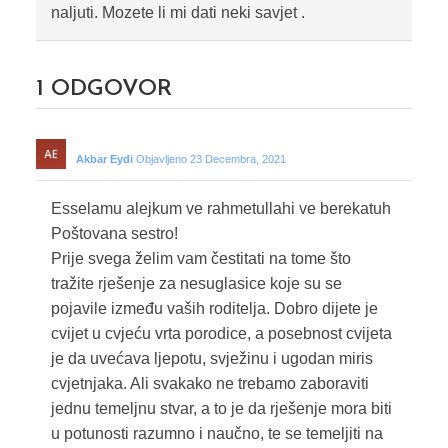
naljuti. Mozete li mi dati neki savjet .
1
ODGOVOR
Akbar Eydi
Objavljeno 23 Decembra, 2021
Esselamu alejkum ve rahmetullahi ve berekatuh
Poštovana sestro!
Prije svega želim vam čestitati na tome što
tražite rješenje za nesuglasice koje su se
pojavile između vaših roditelja. Dobro dijete je
cvijet u cvjeću vrta porodice, a posebnost cvijeta
je da uvećava ljepotu, svježinu i ugodan miris
cvjetnjaka. Ali svakako ne trebamo zaboraviti
jednu temeljnu stvar, a to je da rješenje mora biti
u potunosti razumno i naučno, te se temeljiti na