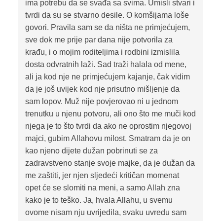
ima potrebu da se svađa sa svima. Umisli stvari i
tvrdi da su se stvarno desile. O komšijama loše
govori. Pravila sam se da ništa ne primjećujem,
sve dok me prije par dana nije potvorila za
krađu, i o mojim roditeljima i rodbini izmislila
dosta odvratnih laži. Sad traži halala od mene,
ali ja kod nje ne primjećujem kajanje, čak vidim
da je još uvijek kod nje prisutno mišljenje da
sam lopov. Muž nije povjerovao ni u jednom
trenutku u njenu potvoru, ali ono što me muči kod
njega je to što tvrdi da ako ne oprostim njegovoj
majci, gubim Allahovu milost. Smatram da je on
kao njeno dijete dužan pobrinuti se za
zadravstveno stanje svoje majke, da je dužan da
me zaštiti, jer njen sljedeći kritičan momenat
opet će se slomiti na meni, a samo Allah zna
kako je to teško. Ja, hvala Allahu, u svemu
ovome nisam nju uvrijedila, svaku uvredu sam