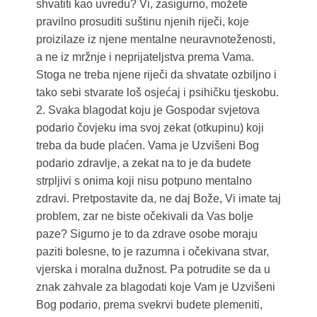
shvatiti kao uvredu? Vi, zasigurno, možete
pravilno prosuditi suštinu njenih riječi, koje
proizilaze iz njene mentalne neuravnoteženosti,
a ne iz mržnje i neprijateljstva prema Vama.
Stoga ne treba njene riječi da shvatate ozbiljno i
tako sebi stvarate loš osjećaj i psihičku tjeskobu.
2. Svaka blagodat koju je Gospodar svjetova
podario čovjeku ima svoj zekat (otkupinu) koji
treba da bude plaćen. Vama je Uzvišeni Bog
podario zdravlje, a zekat na to je da budete
strpljivi s onima koji nisu potpuno mentalno
zdravi. Pretpostavite da, ne daj Bože, Vi imate taj
problem, zar ne biste očekivali da Vas bolje
paze? Sigurno je to da zdrave osobe moraju
paziti bolesne, to je razumna i očekivana stvar,
vjerska i moralna dužnost. Pa potrudite se da u
znak zahvale za blagodati koje Vam je Uzvišeni
Bog podario, prema svekrvi budete plemeniti,