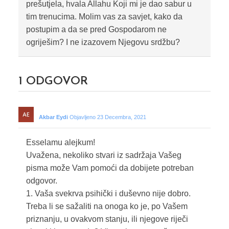
prešutjela, hvala Allahu Koji mi je dao sabur u
tim trenucima. Molim vas za savjet, kako da
postupim a da se pred Gospodarom ne
ogriješim? I ne izazovem Njegovu srdžbu?
1
ODGOVOR
Akbar Eydi
Objavljeno 23 Decembra, 2021
Esselamu alejkum!
Uvažena, nekoliko stvari iz sadržaja Vašeg
pisma može Vam pomoći da dobijete potreban
odgovor.
1. Vaša svekrva psihički i duševno nije dobro.
Treba li se sažaliti na onoga ko je, po Vašem
priznanju, u ovakvom stanju, ili njegove riječi