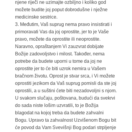
njene riječi ne uzimajte ozbiljno i koliko god
možete budite joj poput dobrodušne i nježne
medicinske sestrice.
3. Međutim, Vaš suprug nema pravo insistirati i
primoravati Vas da joj oprostite, jer to je Vaše
pravo, možete da oprostite ili neoprostite.
Naravno, opraštanjem Vi zauzvrat dobijate
Božije zadovoljstvo i milost. Također, nema
potrebe da budete uporni u tome da joj ne
oprostite jer to će biti uzrok nemira u Vašem
bračnom životu. Oprost je stvar srca, i Vi možete
oprostiti jezikom da Vaš suprug pomisli da ste joj
oprostili, a u suštini ćete biti nezadovoljni s njom.
U svakom slučaju, poštovana, budući da svekrvi
do sada niste lošim uzvratili, to je Božija
blagodat na kojoj treba da budete zahvalni
Bogu. Upravo ta zahvalnost Uzvišenom Bogu bit
će povod da Vam Svevišnji Bog podari strpljenje