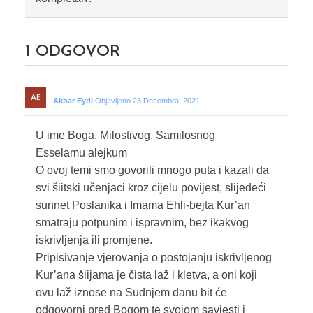
1
ODGOVOR
Akbar Eydi
Objavljeno 23 Decembra, 2021
U ime Boga, Milostivog, Samilosnog
Esselamu alejkum
O ovoj temi smo govorili mnogo puta i kazali da
svi šiitski učenjaci kroz cijelu povijest, slijedeći
sunnet Poslanika i Imama Ehli-bejta Kur’an
smatraju potpunim i ispravnim, bez ikakvog
iskrivljenja ili promjene.
Pripisivanje vjerovanja o postojanju iskrivljenog
Kur’ana šiijama je čista laž i kletva, a oni koji
ovu laž iznose na Sudnjem danu bit će
odgovorni pred Bogom te svojom savjesti i