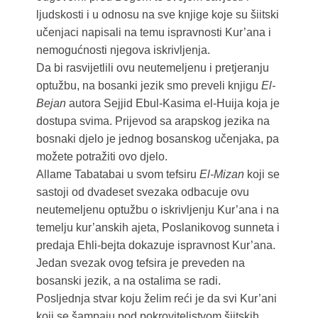
ljudskosti i u odnosu na sve knjige koje su šiitski
učenjaci napisali na temu ispravnosti Kur’ana i
nemogućnosti njegova iskrivljenja.
Da bi rasvijetlili ovu neutemeljenu i pretjeranju
optužbu, na bosanki jezik smo preveli knjigu
El-
Bejan
autora Sejjid Ebul-Kasima el-Huija koja je
dostupa svima. Prijevod sa arapskog jezika na
bosnaki djelo je jednog bosanskog učenjaka, pa
možete potražiti ovo djelo.
Allame Tabatabai u svom tefsiru
El-Mizan
koji se
sastoji od dvadeset svezaka odbacuje ovu
neutemeljenu optužbu o iskrivljenju Kur’ana i na
temelju kur’anskih ajeta, Poslanikovog sunneta i
predaja Ehli-bejta dokazuje ispravnost Kur’ana.
Jedan svezak ovog tefsira je preveden na
bosanski jezik, a na ostalima se radi.
Posljednja stvar koju želim reći je da svi Kur’ani
koji se šampaju pod pokroviteljstvom šiitskih