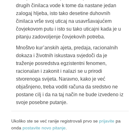
drugih činilaca vode k tome da nastane jedan
zalogaj hljeba, isto tako desetine duhovnih
činilaca vrše svoj uticaj na usavršavajućem
čovjekovom putu i isto su tako uticajni kada je u
pitanju zadovoljenje čovjekovih potreba.
Mnoštvo kur’anskih ajeta, predaja, racionalnih
dokaza i životnih iskustava svjedoči da je
traženje posredstva egzistentni fenomen,
racionalan i zakonit i nalazi se u prirodi
stvorenoga svijeta. Naravno, kako je već
objašnjeno, treba voditi računa da sredstvo ne
postane cilj i da na taj način ne bude izvedeno iz
svoje posebne putanje.
Ukoliko ste se već ranije registrovali prvo se
prijavite
pa
onda
postavite novo pitanje
.