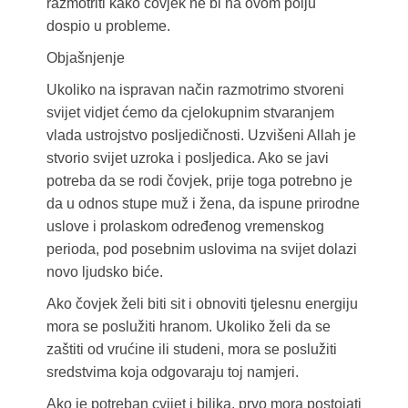
razmotriti kako čovjek ne bi na ovom polju
dospio u probleme.
Objašnjenje
Ukoliko na ispravan način razmotrimo stvoreni
svijet vidjet ćemo da cjelokupnim stvaranjem
vlada ustrojstvo posljedičnosti. Uzvišeni Allah je
stvorio svijet uzroka i posljedica. Ako se javi
potreba da se rodi čovjek, prije toga potrebno je
da u odnos stupe muž i žena, da ispune prirodne
uslove i prolaskom određenog vremenskog
perioda, pod posebnim uslovima na svijet dolazi
novo ljudsko biće.
Ako čovjek želi biti sit i obnoviti tjelesnu energiju
mora se poslužiti hranom. Ukoliko želi da se
zaštiti od vrućine ili studeni, mora se poslužiti
sredstvima koja odgovaraju toj namjeri.
Ako je potreban cvijet i biljka, prvo mora postojati