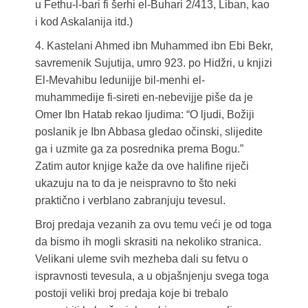
u Fethu-l-bari fi šerhi el-Buhari 2/413, Liban, kao
i kod Askalanija itd.)
4. Kastelani Ahmed ibn Muhammed ibn Ebi Bekr,
savremenik Sujutija, umro 923. po Hidžri, u knjizi
El-Mevahibu ledunijje bil-menhi el-
muhammedije fi-sireti en-nebevijje piše da je
Omer Ibn Hatab rekao ljudima: “O ljudi, Božiji
poslanik je Ibn Abbasa gledao očinski, slijedite
ga i uzmite ga za posrednika prema Bogu.”
Zatim autor knjige kaže da ove halifine riječi
ukazuju na to da je neispravno to što neki
praktično i verblano zabranjuju tevesul.
Broj predaja vezanih za ovu temu veći je od toga
da bismo ih mogli skrasiti na nekoliko stranica.
Velikani uleme svih mezheba dali su fetvu o
ispravnosti tevesula, a u objašnjenju svega toga
postoji veliki broj predaja koje bi trebalo