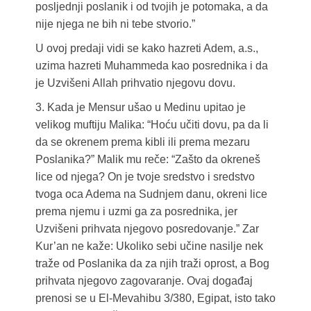
posljednji poslanik i od tvojih je potomaka, a da
nije njega ne bih ni tebe stvorio.”
U ovoj predaji vidi se kako hazreti Adem, a.s.,
uzima hazreti Muhammeda kao posrednika i da
je Uzvišeni Allah prihvatio njegovu dovu.
3. Kada je Mensur ušao u Medinu upitao je
velikog muftiju Malika: “Hoću učiti dovu, pa da li
da se okrenem prema kibli ili prema mezaru
Poslanika?” Malik mu reče: “Zašto da okreneš
lice od njega? On je tvoje sredstvo i sredstvo
tvoga oca Adema na Sudnjem danu, okreni lice
prema njemu i uzmi ga za posrednika, jer
Uzvišeni prihvata njegovo posredovanje.” Zar
Kur’an ne kaže: Ukoliko sebi učine nasilje nek
traže od Poslanika da za njih traži oprost, a Bog
prihvata njegovo zagovaranje. Ovaj događaj
prenosi se u El-Mevahibu 3/380, Egipat, isto tako