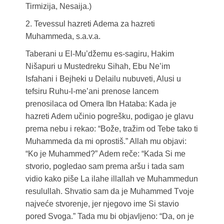
Tirmizija, Nesaija.)
2. Tevessul hazreti Adema za hazreti
Muhammeda, s.a.v.a.
Taberani u El-Mu’džemu es-sagiru, Hakim
Nišapuri u Mustedreku Sihah, Ebu Ne’im
Isfahani i Bejheki u Delailu nubuveti, Alusi u
tefsiru Ruhu-l-me’ani prenose lancem
prenosilaca od Omera Ibn Hataba: Kada je
hazreti Adem učinio pogrešku, podigao je glavu
prema nebu i rekao: “Bože, tražim od Tebe tako ti
Muhammeda da mi oprostiš.” Allah mu objavi:
“Ko je Muhammed?” Adem reče: “Kada Si me
stvorio, pogledao sam prema aršu i tada sam
vidio kako piše La ilahe illallah ve Muhammedun
resulullah. Shvatio sam da je Muhammed Tvoje
najveće stvorenje, jer njegovo ime Si stavio
pored Svoga.” Tada mu bi objavljeno: “Da, on je