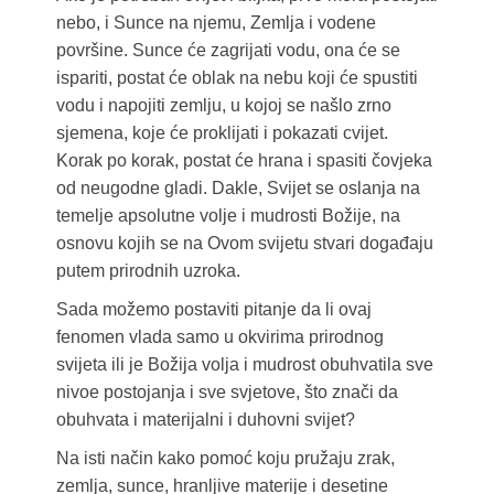
nebo, i Sunce na njemu, Zemlja i vodene
površine. Sunce će zagrijati vodu, ona će se
ispariti, postat će oblak na nebu koji će spustiti
vodu i napojiti zemlju, u kojoj se našlo zrno
sjemena, koje će proklijati i pokazati cvijet.
Korak po korak, postat će hrana i spasiti čovjeka
od neugodne gladi. Dakle, Svijet se oslanja na
temelje apsolutne volje i mudrosti Božije, na
osnovu kojih se na Ovom svijetu stvari događaju
putem prirodnih uzroka.
Sada možemo postaviti pitanje da li ovaj
fenomen vlada samo u okvirima prirodnog
svijeta ili je Božija volja i mudrost obuhvatila sve
nivoe postojanja i sve svjetove, što znači da
obuhvata i materijalni i duhovni svijet?
Na isti način kako pomoć koju pružaju zrak,
zemlja, sunce, hranljive materije i desetine