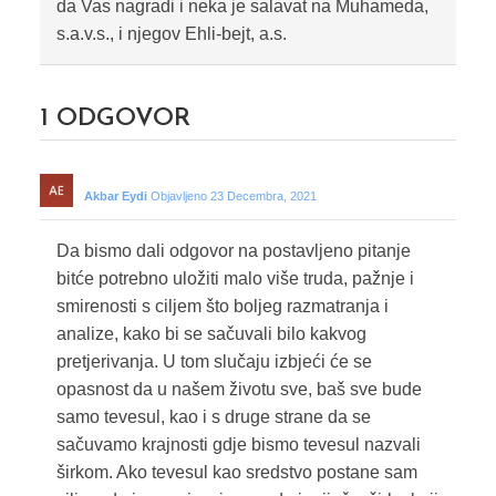
da Vas nagradi i neka je salavat na Muhameda,
s.a.v.s., i njegov Ehli-bejt, a.s.
1
ODGOVOR
Akbar Eydi
Objavljeno 23 Decembra, 2021
Da bismo dali odgovor na postavljeno pitanje
bitće potrebno uložiti malo više truda, pažnje i
smirenosti s ciljem što boljeg razmatranja i
analize, kako bi se sačuvali bilo kakvog
pretjerivanja. U tom slučaju izbjeći će se
opasnost da u našem životu sve, baš sve bude
samo tevesul, kao i s druge strane da se
sačuvamo krajnosti gdje bismo tevesul nazvali
širkom. Ako tevesul kao sredstvo postane sam