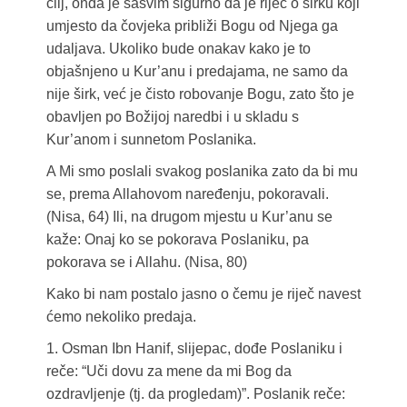
cilj, onda je sasvim sigurno da je riječ o širku koji
umjesto da čovjeka približi Bogu od Njega ga
udaljava. Ukoliko bude onakav kako je to
objašnjeno u Kur’anu i predajama, ne samo da
nije širk, već je čisto robovanje Bogu, zato što je
obavljen po Božijoj naredbi i u skladu s
Kur’anom i sunnetom Poslanika.
A Mi smo poslali svakog poslanika zato da bi mu
se, prema Allahovom naređenju, pokoravali.
(Nisa, 64) Ili, na drugom mjestu u Kur’anu se
kaže: Onaj ko se pokorava Poslaniku, pa
pokorava se i Allahu. (Nisa, 80)
Kako bi nam postalo jasno o čemu je riječ navest
ćemo nekoliko predaja.
1. Osman Ibn Hanif, slijepac, dođe Poslaniku i
reče: “Uči dovu za mene da mi Bog da
ozdravljenje (tj. da progledam)”. Poslanik reče: