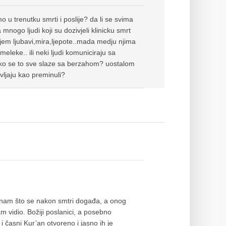
 u trenutku smrti i poslije? da li se svima
mnogo ljudi koji su dozivjeli klinicku smrt
ajem ljubavi,mira,ljepote..mada medju njima
meleke.. ili neki ljudi komuniciraju sa
kako se to sve slaze sa berzahom? uostalom
avljaju kao preminuli?
znam što se nakon smtri događa, a onog
 vidio. Božiji poslanici, a posebno
i časni Kur’an otvoreno i jasno ih je