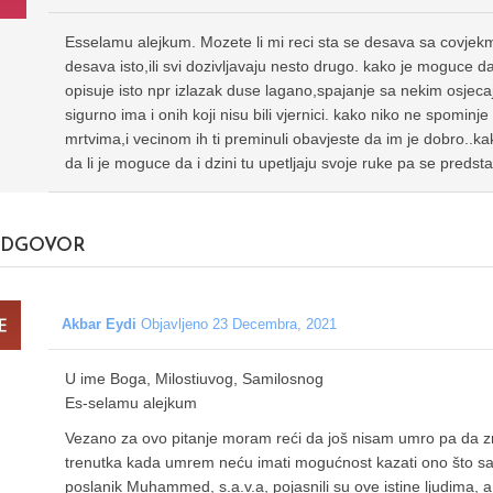
Esselamu alejkum. Mozete li mi reci sta se desava sa covjekmo
desava isto,ili svi dozivljavaju nesto drugo. kako je moguce da 
opisuje isto npr izlazak duse lagano,spajanje sa nekim osjec
sigurno ima i onih koji nisu bili vjernici. kako niko ne spominje 
mrtvima,i vecinom ih ti preminuli obavjeste da im je dobro..
da li je moguce da i dzini tu upetljaju svoje ruke pa se predst
DGOVOR
Akbar Eydi
Objavljeno 23 Decembra, 2021
U ime Boga, Milostiuvog, Samilosnog
Es-selamu alejkum
Vezano za ovo pitanje moram reći da još nisam umro pa da 
trenutka kada umrem neću imati mogućnost kazati ono što sam
poslanik Muhammed, s.a.v.a, pojasnili su ove istine ljudima, a 