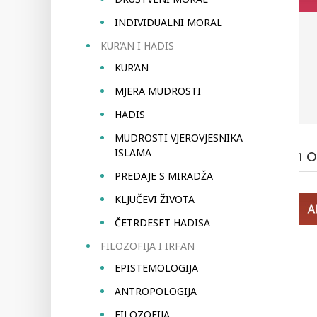
INDIVIDUALNI MORAL
KUR’AN I HADIS
KUR’AN
MJERA MUDROSTI
HADIS
MUDROSTI VJEROVJESNIKA
ISLAMA
1
O
PREDAJE S MIRADŽA
KLJUČEVI ŽIVOTA
ČETRDESET HADISA
FILOZOFIJA I IRFAN
EPISTEMOLOGIJA
ANTROPOLOGIJA
FILOZOFIJA