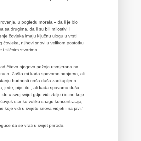
erovanja, u pogledu morala – da li je bio
a sa drugima, da li su bili milostivi i
enje čovjeka imaju ključnu ulogu u vrsti
g čovjeka, njihovi snovi u velikom postotku
e i sličnim stvarima.
ekad čitava njegova pažnja usmjerana na
obrnuto. Zašto mi kada spavamo sanjamo, ali
 stanju budnosti naša duša zaokupljena
ma, jede, pije, itd., ali kada spavamo duša
e u svoj svijet gdje vidi zbilje i istine koje
 čovjek stenke veliku snagu koncentracije,
koje vidi u svijetu snova vidjeti i na javi.”
guće da se vrati u svijet prirode.