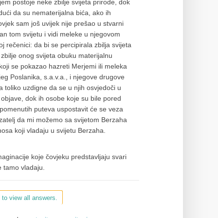
em postoje neke zbilje svijeta prirode, dok
ući da su nematerijalna bića, ako ih
ovjek sam još uvijek nije prešao u stvarni
an tom svijetu i vidi meleke u njegovom
rečenici: da bi se percipirala zbilja svijeta
zbilje onog svijeta obuku materijalnu
oji se pokazao hazreti Merjemi ili meleka
žijeg Poslanika, s.a.v.a., i njegove drugove
 toliko uzdigne da se u njih osvjedoči u
e objave, dok ih osobe koje su bile pored
 spomenutih puteva uspostavit će se veza
azatelj da mi možemo sa svijetom Berzaha
nosa koji vladaju u svijetu Berzaha.
aginacije koje čovjeku predstavljaju svari
 tamo vladaju.
 to view all answers.