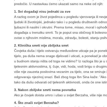
predočio. U nastavkau ćemo ukazati samo na neke od njih:
1. Svi događaji nisu jednaki za sve
A razlog ovom je život pojedinca u pogledu vjerovanja ili nevj
ljudski ili životinjski, jednako tako i u pogledu društvenih odnos
ljubazni ili nasilni i okrutni. Prema tome, misao, moral i ophođ
događaja u trenutku smrti. To je poput sna običnog ili bolesno
ovise o njihovim mislima, moralu, zdravlju, bolesti, stanju psih
2. Klinička smrti nije zbiljska smrt
Čovjeka duša i tijelo ostvaruju međusobne uticaje pa je pon
tijelo, pa duša nema snage djelovati i uticati, a ponekad je 
u budnom stanju ništa od toga ne vidimo? Iz razloga što je u
tjelesnim aktivnostima, tj. čuje, vidi, hoda, vodi brigu o drugi
više nije zauzeta poslovima vezanim za tijelo, ona se smiruje i id
odgovaraju njezinoj snazi. Baš zbog toga Ibn Sina kaže: “Ako
tako da dušu odvarati od tjelesnih aktivnosti, onda će one istine 
3. Nakon zbiljske smrti nema povratka
Ako je čovjek doista umro i ušao u svijet Berzaha, više nije mo
4. Što znači svijet Berzaha?