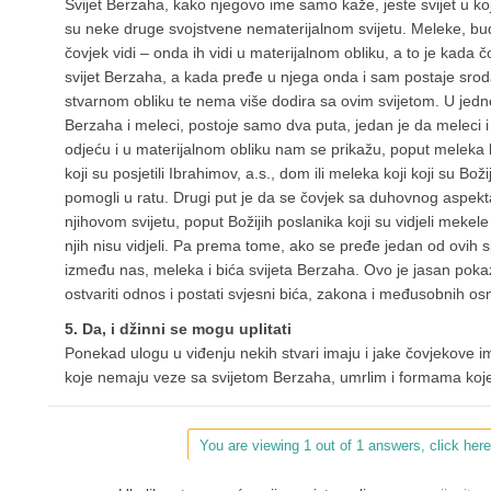
Svijet Berzaha, kako njegovo ime samo kaže, jeste svijet u koj
su neke druge svojstvene nematerijalnom svijetu. Meleke, bud
čovjek vidi – onda ih vidi u materijalnom obliku, a to je kada č
svijet Berzaha, a kada pređe u njega onda i sam postaje srod
stvarnom obliku te nema više dodira sa ovim svijetom. U jednoj 
Berzaha i meleci, postoje samo dva puta, jedan je da meleci i 
odjeću i u materijalnom obliku nam se prikažu, poput meleka k
koji su posjetili Ibrahimov, a.s., dom ili meleka koji koji su Bo
pomogli u ratu. Drugi put je da se čovjek sa duhovnog aspekta
njihovom svijetu, poput Božijih poslanika koji su vidjeli mekel
njih nisu vidjeli. Pa prema tome, ako se pređe jedan od ovih
između nas, meleka i bića svijeta Berzaha. Ovo je jasan pok
ostvariti odnos i postati svjesni bića, zakona i međusobnih os
5. Da, i džinni se mogu uplitati
Ponekad ulogu u viđenju nekih stvari imaju i jake čovjekove im
koje nemaju veze sa svijetom Berzaha, umrlim i formama koje
You are viewing 1 out of 1 answers, click here