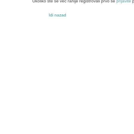
Ukoliko ste se već ranije registrovali prvo se
prijavite
p
Idi nazad