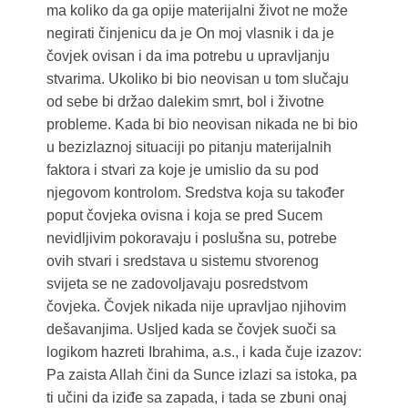
ma koliko da ga opije materijalni život ne može
negirati činjenicu da je On moj vlasnik i da je
čovjek ovisan i da ima potrebu u upravljanju
stvarima. Ukoliko bi bio neovisan u tom slučaju
od sebe bi držao dalekim smrt, bol i životne
probleme. Kada bi bio neovisan nikada ne bi bio
u bezizlaznoj situaciji po pitanju materijalnih
faktora i stvari za koje je umislio da su pod
njegovom kontrolom. Sredstva koja su također
poput čovjeka ovisna i koja se pred Sucem
nevidljivim pokoravaju i poslušna su, potrebe
ovih stvari i sredstava u sistemu stvorenog
svijeta se ne zadovoljavaju posredstvom
čovjeka. Čovjek nikada nije upravljao njihovim
dešavanjima. Usljed kada se čovjek suoči sa
logikom hazreti Ibrahima, a.s., i kada čuje izazov:
Pa zaista Allah čini da Sunce izlazi sa istoka, pa
ti učini da iziđe sa zapada, i tada se zbuni onaj