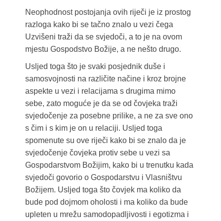
Neophodnost postojanja ovih riječi je iz prostog
razloga kako bi se tačno znalo u vezi čega
Uzvišeni traži da se svjedoči, a to je na ovom
mjestu Gospodstvo Božije, a ne nešto drugo.
Usljed toga što je svaki posjednik duše i
samosvojnosti na različite načine i kroz brojne
aspekte u vezi i relacijama s drugima mimo
sebe, zato moguće je da se od čovjeka traži
svjedočenje za posebne prilike, a ne za sve ono
s čim i s kim je on u relaciji. Usljed toga
spomenute su ove riječi kako bi se znalo da je
svjedočenje čovjeka protiv sebe u vezi sa
Gospodarstvom Božijim, kako bi u trenutku kada
svjedoči govorio o Gospodarstvu i Vlasništvu
Božijem. Usljed toga što čovjek ma koliko da
bude pod dojmom oholosti i ma koliko da bude
upleten u mrežu samodopadljivosti i egotizma i