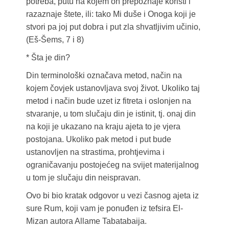
potreba, putu na kojem on prepoznaje koristi i
razaznaje štete, ili: tako Mi duše i Onoga koji je
stvori pa joj put dobra i put zla shvatljivim učinio,
(Eš-Šems, 7 i 8)
* Šta je din?
Din terminološki označava metod, način na
kojem čovjek ustanovljava svoj život. Ukoliko taj
metod i način bude uzet iz fitreta i oslonjen na
stvaranje, u tom slučaju din je istinit, tj. onaj din
na koji je ukazano na kraju ajeta to je vjera
postojana. Ukoliko pak metod i put bude
ustanovljen na strastima, prohtjevima i
ograničavanju postojećeg na svijet materijalnog
u tom je slučaju din neispravan.
Ovo bi bio kratak odgovor u vezi časnog ajeta iz
sure Rum, koji vam je ponuđen iz tefsira El-
Mizan autora Allame Tabatabaija.