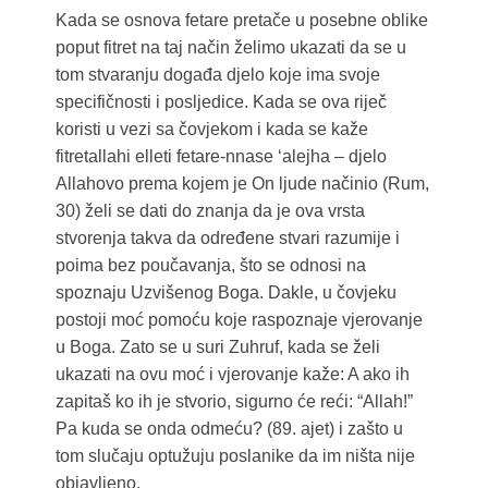
Kada se osnova fetare pretače u posebne oblike
poput fitret na taj način želimo ukazati da se u
tom stvaranju događa djelo koje ima svoje
specifičnosti i posljedice. Kada se ova riječ
koristi u vezi sa čovjekom i kada se kaže
fitretallahi elleti fetare-nnase ‘alejha – djelo
Allahovo prema kojem je On ljude načinio (Rum,
30) želi se dati do znanja da je ova vrsta
stvorenja takva da određene stvari razumije i
poima bez poučavanja, što se odnosi na
spoznaju Uzvišenog Boga. Dakle, u čovjeku
postoji moć pomoću koje raspoznaje vjerovanje
u Boga. Zato se u suri Zuhruf, kada se želi
ukazati na ovu moć i vjerovanje kaže: A ako ih
zapitaš ko ih je stvorio, sigurno će reći: “Allah!”
Pa kuda se onda odmeću? (89. ajet) i zašto u
tom slučaju optužuju poslanike da im ništa nije
objavljeno.