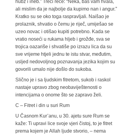
hubz i ineb.” Treći reče: “Neka, baš vam hvala,
ali mislim da je najbolje da kupimo nan i angur.”
Kratko su se oko toga raspravljali. Naišao je
prolaznik, shvatio o čemu je riječ, umiješao se
uzeo novac i otišao kupiti potrebno. Kada se
vratio noseći u rukama hljeb i grožđe, sva se
trojica oazariše i shvatiše po izrazu lica da su
sve vrijeme htjeli jednu te istu stvar, međutim,
usljed nedovoljnog poznavanja jezika kojim su
govorili umalo nije došlo do sukoba.
Slično je i sa ljudskim fitretom, sukob i raskol
nastaje upravo zbog neobaviještenosti o
intencijama o onome što se zapravo želi.
C – Fitret i din u suri Rum
U Časnom Kur’anu, u 30. ajetu sure Rum se
kaže: Ti upravi lice svoje vjeri čistoj, to je fitret
prema kojem je Allah ljude stvorio, – nema