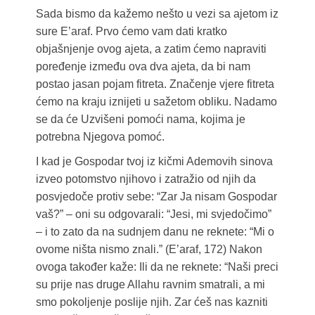
Sada bismo da kažemo nešto u vezi sa ajetom iz
sure E’araf. Prvo ćemo vam dati kratko
objašnjenje ovog ajeta, a zatim ćemo napraviti
poređenje između ova dva ajeta, da bi nam
postao jasan pojam fitreta. Značenje vjere fitreta
ćemo na kraju iznijeti u sažetom obliku. Nadamo
se da će Uzvišeni pomoći nama, kojima je
potrebna Njegova pomoć.
I kad je Gospodar tvoj iz kičmi Ademovih sinova
izveo potomstvo njihovo i zatražio od njih da
posvjedoče protiv sebe: “Zar Ja nisam Gospodar
vaš?” – oni su odgovarali: “Jesi, mi svjedočimo”
– i to zato da na sudnjem danu ne reknete: “Mi o
ovome ništa nismo znali.” (E’araf, 172) Nakon
ovoga također kaže: Ili da ne reknete: “Naši preci
su prije nas druge Allahu ravnim smatrali, a mi
smo pokoljenje poslije njih. Zar ćeš nas kazniti