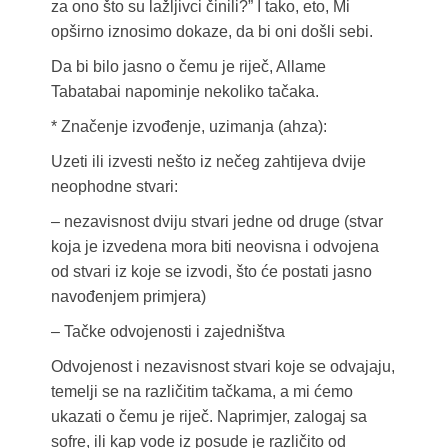
za ono što su lažljivci činili?” I tako, eto, Mi
opširno iznosimo dokaze, da bi oni došli sebi.
Da bi bilo jasno o čemu je riječ, Allame
Tabatabai napominje nekoliko tačaka.
* Značenje izvođenje, uzimanja (ahza):
Uzeti ili izvesti nešto iz nečeg zahtijeva dvije
neophodne stvari:
– nezavisnost dviju stvari jedne od druge (stvar
koja je izvedena mora biti neovisna i odvojena
od stvari iz koje se izvodi, što će postati jasno
navođenjem primjera)
– Tačke odvojenosti i zajedništva
Odvojenost i nezavisnost stvari koje se odvajaju,
temelji se na različitim tačkama, a mi ćemo
ukazati o čemu je riječ. Naprimjer, zalogaj sa
sofre, ili kap vode iz posude je različito od