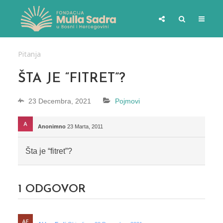
Pitanja
ŠTA JE “FITRET”?
23 Decembra, 2021
Pojmovi
Anonimno
23 Marta, 2011
Šta je “fitret”?
1
ODGOVOR