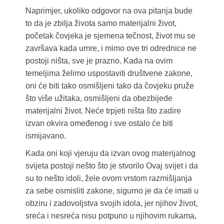
Naprimjer, ukoliko odgovor na ova pitanja bude
to da je zbilja života samo materijalni život,
početak čovjeka je sjemena tečnost, život mu se
završava kada umre, i mimo ove tri odrednice ne
postoji ništa, sve je prazno. Kada na ovim
temeljima želimo uspostaviti društvene zakone,
oni će biti tako osmišljeni tako da čovjeku pruže
što više užitaka, osmišljeni da obezbijede
materijalni život. Neće trpjeti ništa što zadire
izvan okvira omeđenog i sve ostalo će biti
ismijavano.
Kada oni koji vjeruju da izvan ovog materijalnog
svijeta postoji nešto što je stvorilo Ovaj svijet i da
su to nešto idoli, žele ovom vrstom razmišljanja
za sebe osmisliti zakone, sigurno je da će imati u
obziru i zadovoljstva svojih idola, jer njihov život,
sreća i nesreća nisu potpuno u njihovim rukama,