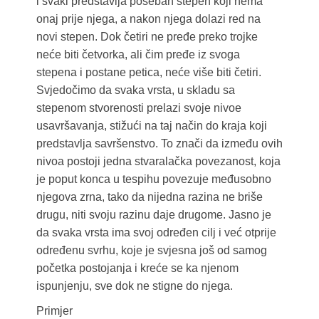
i svaki predstavlja poseban stepen koji nema
onaj prije njega, a nakon njega dolazi red na
novi stepen. Dok četiri ne pređe preko trojke
neće biti četvorka, ali čim pređe iz svoga
stepena i postane petica, neće više biti četiri.
Svjedočimo da svaka vrsta, u skladu sa
stepenom stvorenosti prelazi svoje nivoe
usavršavanja, stižući na taj način do kraja koji
predstavlja savršenstvo. To znači da između ovih
nivoa postoji jedna stvaralačka povezanost, koja
je poput konca u tespihu povezuje međusobno
njegova zrna, tako da nijedna razina ne briše
drugu, niti svoju razinu daje drugome. Jasno je
da svaka vrsta ima svoj određen cilj i već otprije
određenu svrhu, koje je svjesna još od samog
početka postojanja i kreće se ka njenom
ispunjenju, sve dok ne stigne do njega.
Primjer