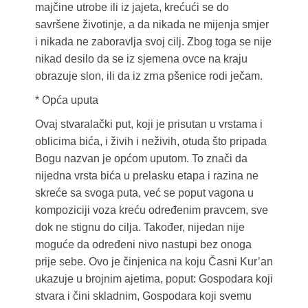
majčine utrobe ili iz jajeta, krećući se do
savršene životinje, a da nikada ne mijenja smjer
i nikada ne zaboravlja svoj cilj. Zbog toga se nije
nikad desilo da se iz sjemena ovce na kraju
obrazuje slon, ili da iz zrna pšenice rodi ječam.
* Opća uputa
Ovaj stvaralački put, koji je prisutan u vrstama i
oblicima bića, i živih i neživih, otuda što pripada
Bogu nazvan je općom uputom. To znači da
nijedna vrsta bića u prelasku etapa i razina ne
skreće sa svoga puta, već se poput vagona u
kompoziciji voza kreću određenim pravcem, sve
dok ne stignu do cilja. Također, nijedan nije
moguće da određeni nivo nastupi bez onoga
prije sebe. Ovo je činjenica na koju Časni Kur’an
ukazuje u brojnim ajetima, poput: Gospodara koji
stvara i čini skladnim, Gospodara koji svemu