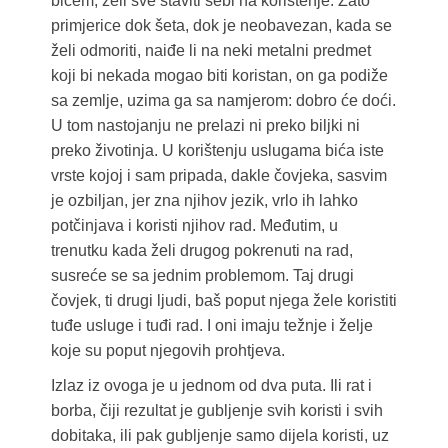
bićem, želi sve staviti sebi na korištenje. Zato
primjerice dok šeta, dok je neobavezan, kada se
želi odmoriti, naiđe li na neki metalni predmet
koji bi nekada mogao biti koristan, on ga podiže
sa zemlje, uzima ga sa namjerom: dobro će doći.
U tom nastojanju ne prelazi ni preko biljki ni
preko životinja. U korištenju uslugama bića iste
vrste kojoj i sam pripada, dakle čovjeka, sasvim
je ozbiljan, jer zna njihov jezik, vrlo ih lahko
potčinjava i koristi njihov rad. Međutim, u
trenutku kada želi drugog pokrenuti na rad,
susreće se sa jednim problemom. Taj drugi
čovjek, ti drugi ljudi, baš poput njega žele koristiti
tuđe usluge i tuđi rad. I oni imaju težnje i želje
koje su poput njegovih prohtjeva.
Izlaz iz ovoga je u jednom od dva puta. Ili rat i
borba, čiji rezultat je gubljenje svih koristi i svih
dobitaka, ili pak gubljenje samo dijela koristi, uz