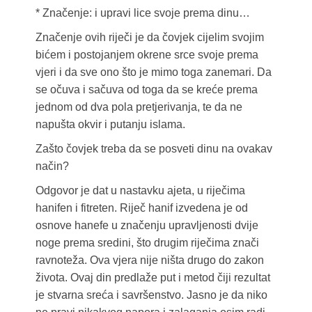
* Značenje: i upravi lice svoje prema dinu…
Značenje ovih riječi je da čovjek cijelim svojim
bićem i postojanjem okrene srce svoje prema
vjeri i da sve ono što je mimo toga zanemari. Da
se očuva i sačuva od toga da se kreće prema
jednom od dva pola pretjerivanja, te da ne
napušta okvir i putanju islama.
Zašto čovjek treba da se posveti dinu na ovakav
način?
Odgovor je dat u nastavku ajeta, u riječima
hanifen i fitreten. Riječ hanif izvedena je od
osnove hanefe u značenju upravljenosti dvije
noge prema sredini, što drugim riječima znači
ravnoteža. Ova vjera nije ništa drugo do zakon
života. Ovaj din predlaže put i metod čiji rezultat
je stvarna sreća i savršenstvo. Jasno je da niko