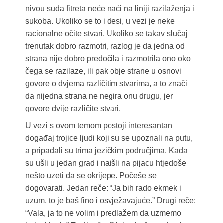
nivou suda fitreta neće naći na liniji razilaženja i
sukoba. Ukoliko se to i desi, u vezi je neke
racionalne očite stvari. Ukoliko se takav slučaj
trenutak dobro razmotri, razlog je da jedna od
strana nije dobro predočila i razmotrila ono oko
čega se razilaze, ili pak obje strane u osnovi
govore o dvjema različitim stvarima, a to znači
da nijedna strana ne negira onu drugu, jer
govore dvije različite stvari.
U vezi s ovom temom postoji interesantan
događaj trojice ljudi koji su se upoznali na putu,
a pripadali su trima jezičkim područjima. Kada
su ušli u jedan grad i naišli na pijacu htjedoše
nešto uzeti da se okrijepe. Počeše se
dogovarati. Jedan reče: “Ja bih rado ekmek i
uzum, to je baš fino i osvježavajuće.” Drugi reče:
“Vala, ja to ne volim i predlažem da uzmemo