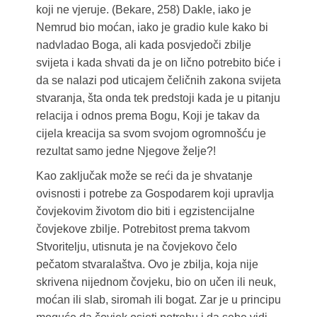
koji ne vjeruje. (Bekare, 258) Dakle, iako je
Nemrud bio moćan, iako je gradio kule kako bi
nadvladao Boga, ali kada posvjedoči zbilje
svijeta i kada shvati da je on lično potrebito biće i
da se nalazi pod uticajem čeličnih zakona svijeta
stvaranja, šta onda tek predstoji kada je u pitanju
relacija i odnos prema Bogu, Koji je takav da
cijela kreacija sa svom svojom ogromnošću je
rezultat samo jedne Njegove želje?!
Kao zaključak može se reći da je shvatanje
ovisnosti i potrebe za Gospodarem koji upravlja
čovjekovim životom dio biti i egzistencijalne
čovjekove zbilje. Potrebitost prema takvom
Stvoritelju, utisnuta je na čovjekovo čelo
pečatom stvaralaštva. Ovo je zbilja, koja nije
skrivena nijednom čovjeku, bio on učen ili neuk,
moćan ili slab, siromah ili bogat. Zar je u principu