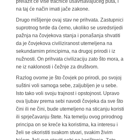
prelazit će više tračnice usavršavajućeg puta, i
na taj će način imati jače zakone.
Drugo mišljenje ovaj stav ne prihvata. Zastupnici
suprotnog tvrde da ćemo, ukoliko se usredsrijedi
pažnja na čovjekova stanja i ponašanja shvatiti
da je čovjekova civiliziranost utemeljena na
sekundarnim principima, na drugoj prirodi i iz
nužnosti. On prihvata civilizaciju zato što mora, a
ne iz naklonosti i čežnje za društvom.
Razlog ovome je što čovjek po prirodi, po svojoj
suštini voli samoga sebe, zaljubljen je u sebe.
Isto tako voli svoju trajnost i opstojnost. Upravo
ova ljubav prema sebi navodi čovjeka da sve što
čini ili ne čini, bude utemeljeno na sticanju koristi
ili sprječavanju štete. Na temelju ovog prirodnog
principa on se kreće ka koristima, ka interesu i
želi se okoristiti svakom stvari, svakim živim