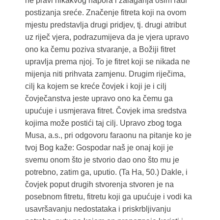
ne pravi nikakvog napora i zalaganja osim radi
postizanja sreće. Značenje fitreta koji na ovom
mjestu predstavlja drugi pridjev, tj. drugi atribut
uz riječ vjera, podrazumijeva da je vjera upravo
ono ka čemu poziva stvaranje, a Božiji fitret
upravlja prema njoj. To je fitret koji se nikada ne
mijenja niti prihvata zamjenu. Drugim riječima,
cilj ka kojem se kreće čovjek i koji je i cilj
čovječanstva jeste upravo ono ka čemu ga
upućuje i usmjerava fitret. Čovjek ima sredstva
kojima može postići taj cilj. Upravo zbog toga
Musa, a.s., pri odgovoru faraonu na pitanje ko je
tvoj Bog kaže: Gospodar naš je onaj koji je
svemu onom što je stvorio dao ono što mu je
potrebno, zatim ga, uputio. (Ta Ha, 50.) Dakle, i
čovjek poput drugih stvorenja stvoren je na
posebnom fitretu, fitretu koji ga upućuje i vodi ka
usavršavanju nedostataka i priskrbljivanju