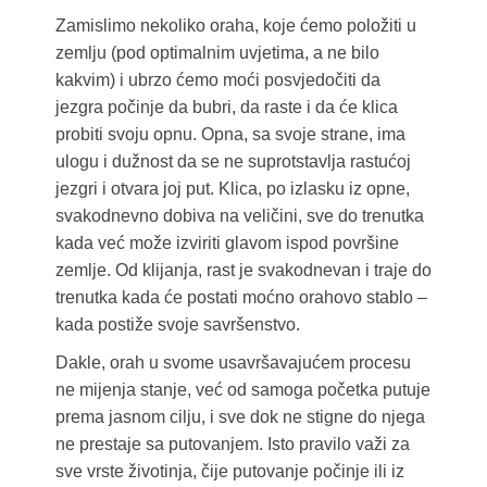
Zamislimo nekoliko oraha, koje ćemo položiti u
zemlju (pod optimalnim uvjetima, a ne bilo
kakvim) i ubrzo ćemo moći posvjedočiti da
jezgra počinje da bubri, da raste i da će klica
probiti svoju opnu. Opna, sa svoje strane, ima
ulogu i dužnost da se ne suprotstavlja rastućoj
jezgri i otvara joj put. Klica, po izlasku iz opne,
svakodnevno dobiva na veličini, sve do trenutka
kada već može izviriti glavom ispod površine
zemlje. Od klijanja, rast je svakodnevan i traje do
trenutka kada će postati moćno orahovo stablo –
kada postiže svoje savršenstvo.
Dakle, orah u svome usavršavajućem procesu
ne mijenja stanje, već od samoga početka putuje
prema jasnom cilju, i sve dok ne stigne do njega
ne prestaje sa putovanjem. Isto pravilo važi za
sve vrste životinja, čije putovanje počinje ili iz