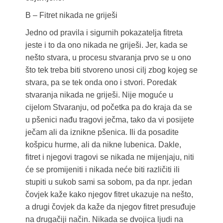
B – Fitret nikada ne griješi
Jedno od pravila i sigurnih pokazatelja fitreta
jeste i to da ono nikada ne griješi. Jer, kada se
nešto stvara, u procesu stvaranja prvo se u ono
što tek treba biti stvoreno unosi cilj zbog kojeg se
stvara, pa se tek onda ono i stvori. Poredak
stvaranja nikada ne griješi. Nije moguće u
cijelom Stvaranju, od početka pa do kraja da se
u pšenici nađu tragovi ječma, tako da vi posijete
ječam ali da iznikne pšenica. Ili da posadite
košpicu hurme, ali da nikne lubenica. Dakle,
fitret i njegovi tragovi se nikada ne mijenjaju, niti
će se promijeniti i nikada neće biti različiti ili
stupiti u sukob sami sa sobom, pa da npr. jedan
čovjek kaže kako njegov fitret ukazuje na nešto,
a drugi čovjek da kaže da njegov fitret presuđuje
na drugačiji način. Nikada se dvojica ljudi na