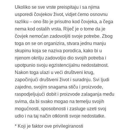
Ukoliko se sve vrste preispitaju i sa njima
usporedi čovjekov život, vidjet ćemo osnovnu
razliku – ono što je prisutno kod čovjeka, a čega
nema kod ostalih vrsta. Riječ je o tome da je
čovjek nemoćan zadovoljiti svoje potrebe. Zbog
toga on se on organizira, stvara jednu manju
skupinu koja se naziva porodica, kako bi u
njenom okrilju zadovoljio dio svojih potreba i
upotpunio svoju egzistencijalnu nedostatnost.
Nakon toga ulazi u veći društveni krug,
započinjući društveni život i suradnju. Svi ljudi
zajedno, svojim snagama stiču i proizvode,
raspodjeljujući dobit i proizvode zalaganja među
svima, da bi svako mogao na temelju svojih
mogućnosti, sposobnosti i zasluge uzeti svoj
udio i na taj način otkloniti svoje nedostatke.
* Koji je faktor ove privilegiranosti