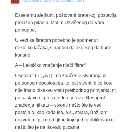
Akbar Eydi
Objavljeno 23 Decembra, 2021
Esselamu alejkum, poštovani brate koji postavlja
precizna pitanja. Molim Uzvišenog da Vam
pomogne.
U vezi sa fitretom potrebno je spomenuti
nekoliko tačaka, s nadom da ako Bog da bude
korisno.
A – Leksičko značenje riječi “fitret”
Osnova f-t-r (فطر) ima značenje stvaranja iz
potpunog nepostojanja, to jest stvoriti biće koje
nije imalo nikakvu vrstu prethodnog primjerka, ni
po sastavu ni po izgledu dijelova. Nasuprot
značenja hilkatu – stvoriti nešto što je već
postojalo, kao kada Isa, a.s., stvara, Božijom
dozvolom, ptice od gline koju je bio oblikovao u
nešto što je nalikovalo pticama.