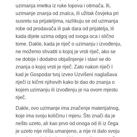
uzimanja imetka iz ruke lopova i otimača. Ili,
uzimanje znanja od znalca, ili užitak čovjeka pri
susretu sa prijateljima, razlikuju se od uzimanja
robe od prodavača ili pak dara od prijatelja, ili
kada dijete uzima odgoj od svoga oca i slično
tome. Dakle, kada je riječ o uzimanju i izvođenju,
ne možemo shvatiti o kojoj je vrsti riječ, ako se
ne dobije i dodatno objašnjenje i stavi se do
znanja o kojoj vrsti je riječ. Zato nakon riječi I
kad je Gospodar tvoj izveo Uzvišeni naglašava
riječi iz kičmi njihovih kako bi dao do znanja o
kojem uzimanju ili izvođenju je na ovom mjestu
riječ.
Dakle, ovo uzimanje ima značenje materijalnog,
koje ima svoju količinu i mjeru. Što znači da je
nešto uzeto, ali kao prvo od onoga od ili iz čega
je uzeto nije ništa umanjeno, a nije ni dalo svoju