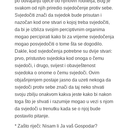
po odvajanju djece od njihovih roditelja, Bog je
svakom od njih priredio svjedočenje protiv sebe.
Svjedočiti znači da svjedok bude prisutan i
nazočan kod one stvari o kojoj treba svjedočiti,
da bi je izbliza svojim perciptivnim organima
mogao percipirati kako bi za vrijeme svjedočenja
mogao posvjedočiti o tome šta se dogodilo.
Dakle, kod svjedočenja potrebne su dvije stvari:
prvo, pristustvo svjedoka kod onoga o čemu
svjedoči, i drugo, svijest i obavještenost
svjedoka o onome o čemu svjedoči. Ovim
objašnjenjem postaje jasno da uzeti nekoga da
svjedoči protiv sebe znači da taj neko shvati
svoju zbilju onakvom kakva jeste kako bi nakon
toga što je shvati i razumije mogao u vezi s njom
da svjedoči u trenutku kada se o njoj bude
postavilo pitanje.
* Zašto riječi: Nisam li Ja vaš Gospodar?