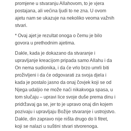
promjene u stvaranju Allahovom, to je vjera
postajana, ali većina ljudi to ne zna. U ovom
ajetu nam se ukazuje na nekoliko veoma važnih
stvari.
* Ovaj ajet je rezultat onoga o čemu je bilo
govora u prethodnim ajetima.
Dakle, kada je dokazano da stvaranje i
upravljanje kreacijom pripada samo Allahu i da
On nema sudionika, i da će vrlo brzo umrli biti
proživljeni i da će odgovarati za svoja djela i
kada je postalo jasno da onaj čovjek koji se od
Njega udaljio ne može naći nikakvoga spasa, u
tom slučaju – upravi lice svoje duše prema dinu i
pridržavaj ga se, jer to je upravo onaj din kojem
pozivaju i upravljaju Božije stvaranje i ustrojstvo.
Dakle, din zapravo nije ništa drugo do li fitret,
koji se nalazi u suštini stvari stvorenoga.