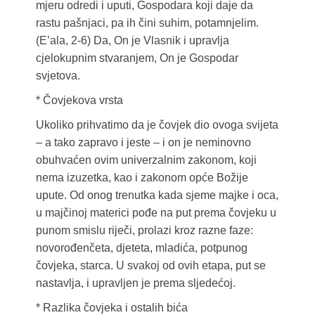
mjeru odredi i uputi, Gospodara koji daje da
rastu pašnjaci, pa ih čini suhim, potamnjelim.
(E’ala, 2-6) Da, On je Vlasnik i upravlja
cjelokupnim stvaranjem, On je Gospodar
svjetova.
* Čovjekova vrsta
Ukoliko prihvatimo da je čovjek dio ovoga svijeta
– a tako zapravo i jeste – i on je neminovno
obuhvaćen ovim univerzalnim zakonom, koji
nema izuzetka, kao i zakonom opće Božije
upute. Od onog trenutka kada sjeme majke i oca,
u majčinoj materici pođe na put prema čovjeku u
punom smislu riječi, prolazi kroz razne faze:
novorođenčeta, djeteta, mladića, potpunog
čovjeka, starca. U svakoj od ovih etapa, put se
nastavlja, i upravljen je prema sljedećoj.
* Razlika čovjeka i ostalih bića