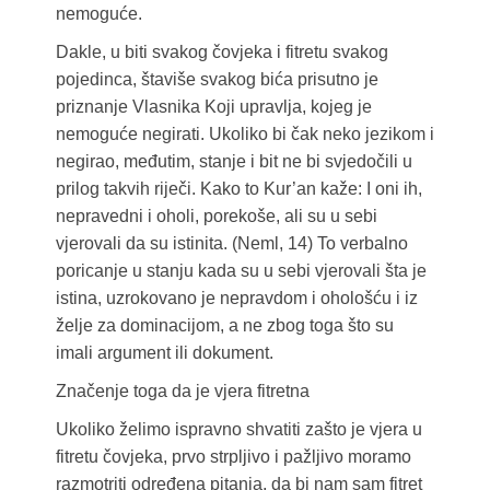
nemoguće.
Dakle, u biti svakog čovjeka i fitretu svakog
pojedinca, štaviše svakog bića prisutno je
priznanje Vlasnika Koji upravlja, kojeg je
nemoguće negirati. Ukoliko bi čak neko jezikom i
negirao, međutim, stanje i bit ne bi svjedočili u
prilog takvih riječi. Kako to Kur’an kaže: I oni ih,
nepravedni i oholi, porekoše, ali su u sebi
vjerovali da su istinita. (Neml, 14) To verbalno
poricanje u stanju kada su u sebi vjerovali šta je
istina, uzrokovano je nepravdom i ohološću i iz
želje za dominacijom, a ne zbog toga što su
imali argument ili dokument.
Značenje toga da je vjera fitretna
Ukoliko želimo ispravno shvatiti zašto je vjera u
fitretu čovjeka, prvo strpljivo i pažljivo moramo
razmotriti određena pitanja, da bi nam sam fitret