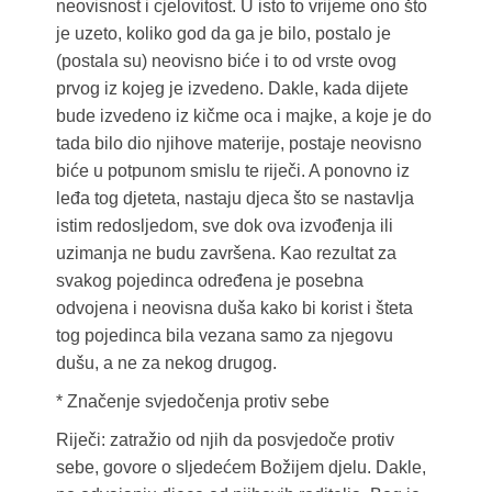
neovisnost i cjelovitost. U isto to vrijeme ono što
je uzeto, koliko god da ga je bilo, postalo je
(postala su) neovisno biće i to od vrste ovog
prvog iz kojeg je izvedeno. Dakle, kada dijete
bude izvedeno iz kičme oca i majke, a koje je do
tada bilo dio njihove materije, postaje neovisno
biće u potpunom smislu te riječi. A ponovno iz
leđa tog djeteta, nastaju djeca što se nastavlja
istim redosljedom, sve dok ova izvođenja ili
uzimanja ne budu završena. Kao rezultat za
svakog pojedinca određena je posebna
odvojena i neovisna duša kako bi korist i šteta
tog pojedinca bila vezana samo za njegovu
dušu, a ne za nekog drugog.
* Značenje svjedočenja protiv sebe
Riječi: zatražio od njih da posvjedoče protiv
sebe, govore o sljedećem Božijem djelu. Dakle,