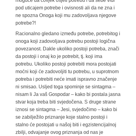
moguće da čovjek osjeti potrebu i da sebe vidi
pod uticajem potrebe i ovisnosti ali da ne zna i
ne spozna Onoga koji mu zadovoljava njegove
potrebe?!
Racionalno gledano između potrebe, potrebitog i
onoga koji zadovoljava potrebu postoji logična
povezanost. Dakle ukoliko postoji potreba, znači
da postoji i onaj ko je potrebit, tj. koji ima
potrebu. Ukoliko postoji potrebiti mora postojati
moćni koji će zadovoljiti tu potrebu, u suprotnom
potreba i potrebiti neće imati ispravno značenje
ni smisao. Usljed toga spominje se sintagma –
nisam li Ja vaš Gospodar – kako bi postala jasna
stvar koja treba biti svjedočena. S druge strane
iznosi se sintagma – Jesi, svjedočimo – kako bi
se zabilježilo priznanje koje stalno postoji i
stalno će postojati u našoj biti i egzistencijalnoj
zbilji, odvajanje ovog priznanja od nas je