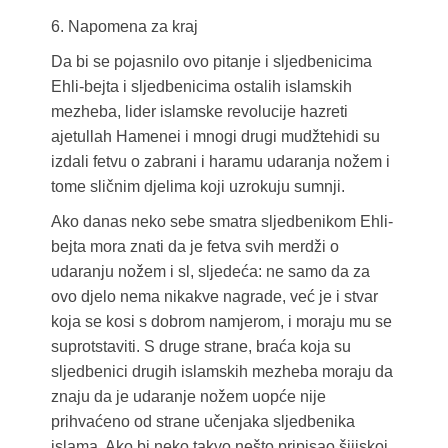
6. Napomena za kraj
Da bi se pojasnilo ovo pitanje i sljedbenicima
Ehli-bejta i sljedbenicima ostalih islamskih
mezheba, lider islamske revolucije hazreti
ajetullah Hamenei i mnogi drugi mudžtehidi su
izdali fetvu o zabrani i haramu udaranja nožem i
tome sličnim djelima koji uzrokuju sumnji.
Ako danas neko sebe smatra sljedbenikom Ehli-
bejta mora znati da je fetva svih merdži o
udaranju nožem i sl, sljedeća: ne samo da za
ovo djelo nema nikakve nagrade, već je i stvar
koja se kosi s dobrom namjerom, i moraju mu se
suprotstaviti. S druge strane, braća koja su
sljedbenici drugih islamskih mezheba moraju da
znaju da je udaranje nožem uopće nije
prihvaćeno od strane učenjaka sljedbenika
islama. Ako bi neko takvo nešto pripisao šiijskoj