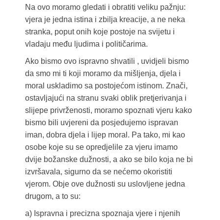
Na ovo moramo gledati i obratiti veliku pažnju:
vjera je jedna istina i zbilja kreacije, a ne neka
stranka, poput onih koje postoje na svijetu i
vladaju među ljudima i političarima.
Ako bismo ovo ispravno shvatili , uvidjeli bismo
da smo mi ti koji moramo da mišljenja, djela i
moral uskladimo sa postojećom istinom. Znači,
ostavljajući na stranu svaki oblik pretjerivanja i
slijepe privrženosti, moramo spoznati vjeru kako
bismo bili uvjereni da posjedujemo ispravan
iman, dobra djela i lijep moral. Pa tako, mi kao
osobe koje su se opredjelile za vjeru imamo
dvije božanske dužnosti, a ako se bilo koja ne bi
izvršavala, sigurno da se nećemo okoristiti
vjerom. Obje ove dužnosti su uslovljene jedna
drugom, a to su:
a) Ispravna i precizna spoznaja vjere i njenih