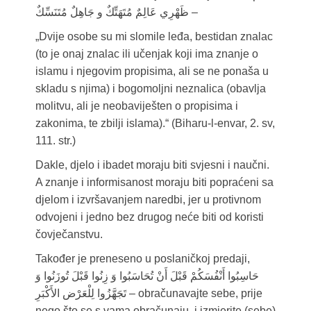
ظَهْرِي عَالِمٌ مُتَهَتِّكٌ و جَاهِلٌ مُتَنَسِّكٌ –
„Dvije osobe su mi slomile leđa, bestidan znalac
(to je onaj znalac ili učenjak koji ima znanje o
islamu i njegovim propisima, ali se ne ponaša u
skladu s njima) i bogomoljni neznalica (obavlja
molitvu, ali je neobaviješten o propisima i
zakonima, te zbilji islama).“ (Biharu-l-envar, 2. sv,
111. str.)
Dakle, djelo i ibadet moraju biti svjesni i naučni.
A znanje i informisanost moraju biti popraćeni sa
djelom i izvršavanjem naredbi, jer u protivnom
odvojeni i jedno bez drugog neće biti od koristi
čovječanstvu.
Također je preneseno u poslaničkoj predaji,
حَاسِبُوا أَنْفُسَکُمْ قَبْلَ أَنْ تُحَاسَبُوا وَ زِنُوا قَبْلَ تُوزَنُوا وَ
تَجَهَّزُوا لِلْعَرْض الأَکْبَرِ – obračunavajte sebe, prije
nego što se s vama obračunaju, i izmjerite (sebe)