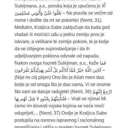
Sulejmana, a.s., poruka koja je upućena je أَلا
تَعْلُوا عَلَيَّ وَأْتُونِي مُسْلِمِينَ – Ne pravite se većim od
mene i dođite da mi se pokorite! (Neml, 31).
Međutim, Kraljica Sabe zaključuje da kada god
vladari ili moćnici uđu u jednu zemlju prvo je
iskvare, a velikane te zemlje pokore, te je bolje
da se izbjegne suprostavljanje i da ih
udjeljivanjem poklona odvrate od napada.
Nakon ovoga hazreti Sulejman, a.s., kaže فَمَا
آتَانِيَ اللَّهُ خَيْرٌ مِّمَّا آتَاكُم بَلْ أَنتُم بِهَدِيَّتِكُمْ تَفْرَحُونَ –
(Nije mi cilj plijen) Ono što je Allah meni dao
bolje je od onoga što je dao vama. Vi se onome
što vam se daruje radujete! (Neml, 36) ارْجِعْ إِلَيْهِمْ
فَلَنَأْتِيَنَّهُمْ بِجُنُودٍ لا قِبَلَ لَهُم بِهَا – Vrati se njima! Mi
ćemo im dovesti vojske kojima se neće moći
oduprijeti… (Neml, 37) Ovdje je Kraljica Sabe
postupila na osnovu ispravnog i racionalnog
promišljanja i otišla u posjetu hazreti Sulejmanu,