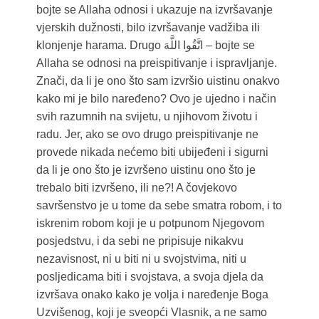
bojte se Allaha odnosi i ukazuje na izvršavanje
vjerskih dužnosti, bilo izvršavanje vadžiba ili
klonjenje harama. Drugo اتَّقُوا اللَّهَ – bojte se
Allaha se odnosi na preispitivanje i ispravljanje.
Znači, da li je ono što sam izvršio uistinu onakvo
kako mi je bilo naređeno? Ovo je ujedno i način
svih razumnih na svijetu, u njihovom životu i
radu. Jer, ako se ovo drugo preispitivanje ne
provede nikada nećemo biti ubijeđeni i sigurni
da li je ono što je izvršeno uistinu ono što je
trebalo biti izvršeno, ili ne?! A čovjekovo
savršenstvo je u tome da sebe smatra robom, i to
iskrenim robom koji je u potpunom Njegovom
posjedstvu, i da sebi ne pripisuje nikakvu
nezavisnost, ni u biti ni u svojstvima, niti u
posljedicama biti i svojstava, a svoja djela da
izvršava onako kako je volja i naređenje Boga
Uzvišenog, koji je sveopći Vlasnik, a ne samo