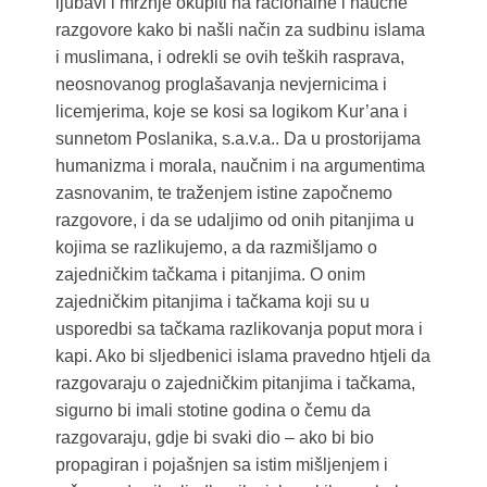
ljubavi i mržnje okupiti na racionalne i naučne
razgovore kako bi našli način za sudbinu islama
i muslimana, i odrekli se ovih teških rasprava,
neosnovanog proglašavanja nevjernicima i
licemjerima, koje se kosi sa logikom Kur’ana i
sunnetom Poslanika, s.a.v.a.. Da u prostorijama
humanizma i morala, naučnim i na argumentima
zasnovanim, te traženjem istine započnemo
razgovore, i da se udaljimo od onih pitanjima u
kojima se razlikujemo, a da razmišljamo o
zajedničkim tačkama i pitanjima. O onim
zajedničkim pitanjima i tačkama koji su u
usporedbi sa tačkama razlikovanja poput mora i
kapi. Ako bi sljedbenici islama pravedno htjeli da
razgovaraju o zajedničkim pitanjima i tačkama,
sigurno bi imali stotine godina o čemu da
razgovaraju, gdje bi svaki dio – ako bi bio
propagiran i pojašnjen sa istim mišljenjem i