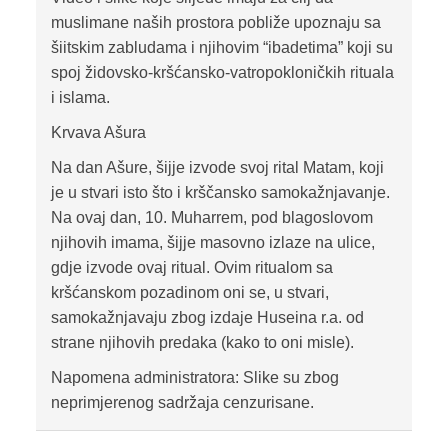
muslimane naših prostora pobliže upoznaju sa
šiitskim zabludama i njihovim “ibadetima” koji su
spoj židovsko-kršćansko-vatropokloničkih rituala
i islama.
Krvava Ašura
Na dan Ašure, šijje izvode svoj rital Matam, koji
je u stvari isto što i krščansko samokažnjavanje.
Na ovaj dan, 10. Muharrem, pod blagoslovom
njihovih imama, šijje masovno izlaze na ulice,
gdje izvode ovaj ritual. Ovim ritualom sa
kršćanskom pozadinom oni se, u stvari,
samokažnjavaju zbog izdaje Huseina r.a. od
strane njihovih predaka (kako to oni misle).
Napomena administratora: Slike su zbog
neprimjerenog sadržaja cenzurisane.