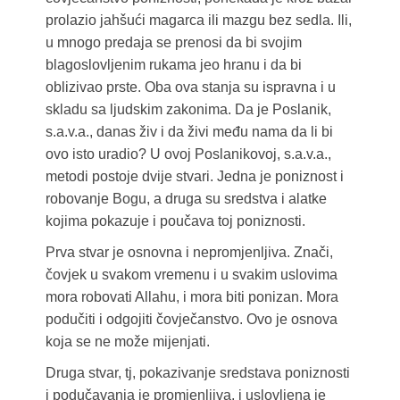
prolazio jahšući magarca ili mazgu bez sedla. Ili,
u mnogo predaja se prenosi da bi svojim
blagoslovljenim rukama jeo hranu i da bi
oblizivao prste. Oba ova stanja su ispravna i u
skladu sa ljudskim zakonima. Da je Poslanik,
s.a.v.a., danas živ i da živi među nama da li bi
ovo isto uradio? U ovoj Poslanikovoj, s.a.v.a.,
metodi postoje dvije stvari. Jedna je poniznost i
robovanje Bogu, a druga su sredstva i alatke
kojima pokazuje i poučava toj poniznosti.
Prva stvar je osnovna i nepromjenljiva. Znači,
čovjek u svakom vremenu i u svakim uslovima
mora robovati Allahu, i mora biti ponizan. Mora
podučiti i odgojiti čovječanstvo. Ovo je osnova
koja se ne može mijenjati.
Druga stvar, tj, pokazivanje sredstava poniznosti
i podučavanja je promjenljiva, i uslovljena je