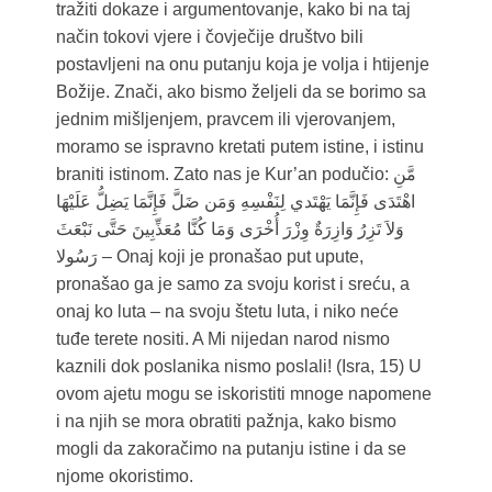
tražiti dokaze i argumentovanje, kako bi na taj
način tokovi vjere i čovječije društvo bili
postavljeni na onu putanju koja je volja i htijenje
Božije. Znači, ako bismo željeli da se borimo sa
jednim mišljenjem, pravcem ili vjerovanjem,
moramo se ispravno kretati putem istine, i istinu
braniti istinom. Zato nas je Kur’an podučio: مَّنِ
اهْتَدَى فَإِنَّمَا يَهْتَدي لِنَفْسِهِ وَمَن ضَلَّ فَإِنَّمَا يَضِلُّ عَلَيْهَا
وَلاَ تَزِرُ وَازِرَةٌ وِزْرَ أُخْرَى وَمَا كُنَّا مُعَذِّبِينَ حَتَّى نَبْعَثَ
رَسُولا – Onaj koji je pronašao put upute,
pronašao ga je samo za svoju korist i sreću, a
onaj ko luta – na svoju štetu luta, i niko neće
tuđe terete nositi. A Mi nijedan narod nismo
kaznili dok poslanika nismo poslali! (Isra, 15) U
ovom ajetu mogu se iskoristiti mnoge napomene
i na njih se mora obratiti pažnja, kako bismo
mogli da zakoračimo na putanju istine i da se
njome okoristimo.