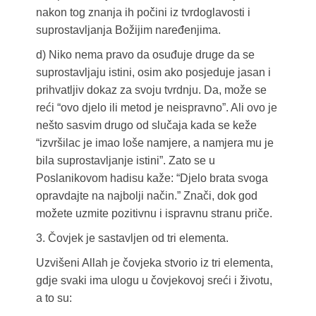
nakon tog znanja ih počini iz tvrdoglavosti i
suprostavljanja Božijim naređenjima.
d) Niko nema pravo da osuđuje druge da se
suprostavljaju istini, osim ako posjeduje jasan i
prihvatljiv dokaz za svoju tvrdnju. Da, može se
reći “ovo djelo ili metod je neispravno”. Ali ovo je
nešto sasvim drugo od slučaja kada se keže
“izvršilac je imao loše namjere, a namjera mu je
bila suprostavljanje istini”. Zato se u
Poslanikovom hadisu kaže: “Djelo brata svoga
opravdajte na najbolji način.” Znači, dok god
možete uzmite pozitivnu i ispravnu stranu priče.
3. Čovjek je sastavljen od tri elementa.
Uzvišeni Allah je čovjeka stvorio iz tri elementa,
gdje svaki ima ulogu u čovjekovoj sreći i životu,
a to su: