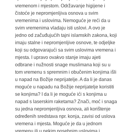
vremenom i mjestom. Održavanje higijene i
čistoće je nepromjenljiva osnova u svim
vremenima i uslovima. Nemoguće je reći da u
svim vremenima vladaju isti uslovi. A ovo je
jedno od začuđujućih tajni islamskih zakona, koji
imaju stalne i nepromjenljive osnove, te odjeljke
koji su odgovarajući sa svim uslovima vremena i
mjesta. I upravo ovakvo stanje imaju ajeti
odbrane i nužnosti snage muslimana koji su u
tom vremenu s spremnim i obučenim konjima išli
u napad na Božije neprijatelje. A da li je danas
moguće u napadu na Božije neprijatelje koristiti
se konjima? I da li je moguće ići s konjima u
napad s laserskim raketama? Znači, moć i snaga
su jedna nepromjenljiva osnova, ali korištenje
određenih sredstava npr. konja, zavisi od uslova
vremena i mjesta. Moguće je da u jednom
vremenu ili u nekim posebnim uslovima i