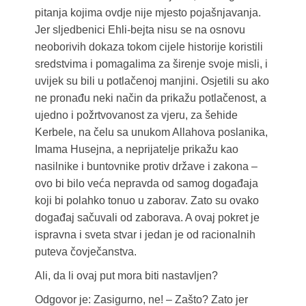
pitanja kojima ovdje nije mjesto pojašnjavanja.
Jer sljedbenici Ehli-bejta nisu se na osnovu
neoborivih dokaza tokom cijele historije koristili
sredstvima i pomagalima za širenje svoje misli, i
uvijek su bili u potlačenoj manjini. Osjetili su ako
ne pronađu neki način da prikažu potlačenost, a
ujedno i požrtvovanost za vjeru, za šehide
Kerbele, na čelu sa unukom Allahova poslanika,
Imama Husejna, a neprijatelje prikažu kao
nasilnike i buntovnike protiv države i zakona –
ovo bi bilo veća nepravda od samog događaja
koji bi polahko tonuo u zaborav. Zato su ovako
događaj sačuvali od zaborava. A ovaj pokret je
ispravna i sveta stvar i jedan je od racionalnih
puteva čovječanstva.
Ali, da li ovaj put mora biti nastavljen?
Odgovor je: Zasigurno, ne! – Zašto? Zato jer