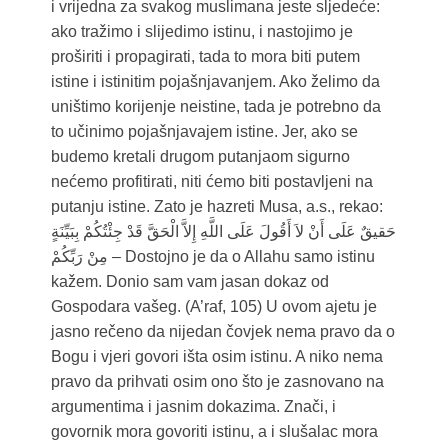
i vrijedna za svakog muslimana jeste sljedeće:
ako tražimo i slijedimo istinu, i nastojimo je
proširiti i propagirati, tada to mora biti putem
istine i istinitim pojašnjavanjem. Ako želimo da
uništimo korijenje neistine, tada je potrebno da
to učinimo pojašnjavajem istine. Jer, ako se
budemo kretali drugom putanjaom sigurno
nećemo profitirati, niti ćemo biti postavljeni na
putanju istine. Zato je hazreti Musa, a.s., rekao:
حَقيقٌ عَلَى‏ أَنْ لاَ أَقُولَ عَلَى اللَّهِ إِلاَّ الْحَقَّ قَدْ جِئْتُكُمْ بِبَيِّنَةٍ
مِنْ رَبِّكُمْ – Dostojno je da o Allahu samo istinu
kažem. Donio sam vam jasan dokaz od
Gospodara vašeg. (A’raf, 105) U ovom ajetu je
jasno rečeno da nijedan čovjek nema pravo da o
Bogu i vjeri govori išta osim istinu. A niko nema
pravo da prihvati osim ono što je zasnovano na
argumentima i jasnim dokazima. Znači, i
govornik mora govoriti istinu, a i slušalac mora