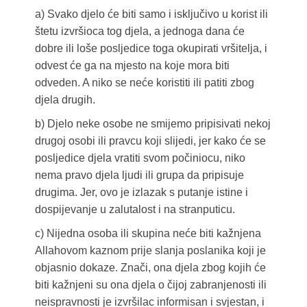
a) Svako djelo će biti samo i isključivo u korist ili
štetu izvršioca tog djela, a jednoga dana će
dobre ili loše posljedice toga okupirati vršitelja, i
odvest će ga na mjesto na koje mora biti
odveden. A niko se neće koristiti ili patiti zbog
djela drugih.
b) Djelo neke osobe ne smijemo pripisivati nekoj
drugoj osobi ili pravcu koji slijedi, jer kako će se
posljedice djela vratiti svom počiniocu, niko
nema pravo djela ljudi ili grupa da pripisuje
drugima. Jer, ovo je izlazak s putanje istine i
dospijevanje u zalutalost i na stranputicu.
c) Nijedna osoba ili skupina neće biti kažnjena
Allahovom kaznom prije slanja poslanika koji je
objasnio dokaze. Znači, ona djela zbog kojih će
biti kažnjeni su ona djela o čijoj zabranjenosti ili
neispravnosti je izvršilac informisan i svjestan, i