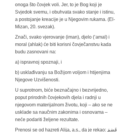
onoga što čovjek voli. Jer, to je Bog koji je
Svjedok svemu, i obuhvata svako stanje i istinu,
a postojanje kreacije je u Njegovim rukama. (El-
Mizan, 20. svezak).
Znači, svako vjerovanje (iman), djelo (‘amal) i
moral (ahlak) će biti korisni čovječanstvu kada
budu zasnovani na:
a) ispravnoj spoznaji, i
b) usklađivanju sa Božijom voljom i htijenjima
Njegove Uzvišenosti.
U suprotnom, biće beznačajno i bezvrijedno,
poput prirodnih čovjekovih djela i radnji u
njegovom materijalnom životu, koji – ako se ne
usklade sa naučnim zakonima i osnovama –
neće podariti željene rezultate.
Prenosi se od hazreti Alija, a.s., da je rekao: قَصَمَ