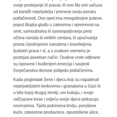
svoje postojanje ili pravac ili ono što voli sačuva
od kandži neprijatelja i prenese svoju poruku
potlačenosti. Ovo opet ima mnogobrojne puteve,
poput štrajka glađu u zatvorima i spremnost na
smrt, samoubistva ili samospaljivanja pred
očima naroda ili velikih centara, ili upućivanja
pisma Ujedinjenim narodima i braniteljima
ljudskih prava i sl, a u svakom vremenu je
postojao poseban način. Ovakve vrste odbrane
su ispravne i buđenjem emocija i savjesti
čovječanstva donose pobjedu potlačenima.
Kada pogledate žene i djecu koji su napadnuti
neprijateljskim tenkovima i granatama u Gazi ili
u bilo kojoj drugoj zemlji, oni kukaju, i svoje
raščupane kose i odjeću svoje djece pokazuju
novinarima. Tijela pokrivena krvlju, porušene
kuće, zatvorene prodavnice, opustošene ulice,