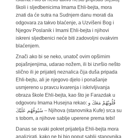
školi i sljedbenicima Imama Ehli-bejta, mora
znati da će sutra na Sudnjem danu morati da
odgovara za takvo blaćenje, a Uzvišeni Bog i
Njegov Poslanik i Imami Ehli-bejta i njihovi
iskreni sljedbenici neće biti zadovoljni ovakvim
blaćenjem.
Znači ako bi se neko, unatoč ovim opširnim
pojašnjenjima, udarao nožem, ili bi izvršio nešto
slično ili je prijatelj neznalica čija duša pripada
Ehli-bejtu, ali je njegovo djelo i ponašanje
usmjereno u pravcu kvarenja i iskrivljivanja
obraza škole Ehli-bejta, kao što je Farazdak u
odgovoru Imama Husejna rekao: قُلُوبُهُمْ مَعَكَ و
سُيُوفُهُم عَلَيْكَ – Njihova (stanovnika Kufe) srca su
s tobom, a njihove sablje uperene prema tebi!
Danas se svaki pokret prijatelja Ehli-bejta mora
analizirati, kako ne bi bio poput sablji stanovnika