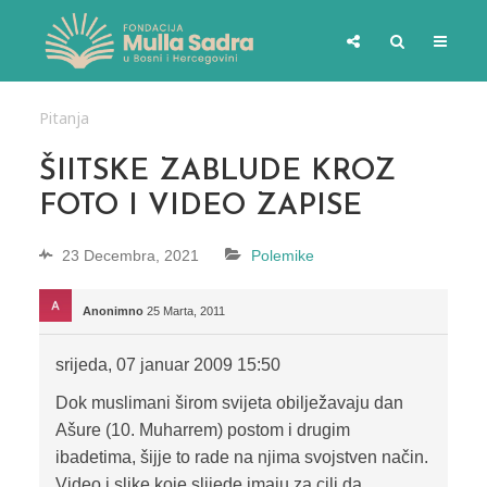
Pitanja
ŠIITSKE ZABLUDE KROZ
FOTO I VIDEO ZAPISE
23 Decembra, 2021
Polemike
Anonimno
25 Marta, 2011
srijeda, 07 januar 2009 15:50
Dok muslimani širom svijeta obilježavaju dan
Ašure (10. Muharrem) postom i drugim
ibadetima, šijje to rade na njima svojstven način.
Video i slike koje slijede imaju za cilj da