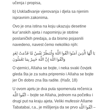
učenja i propisa,
b) Usklađivanje vjerovanja i djela sa njenim
ispravnim zakonima.
Ovo je ona istina na koju ukazuju desetine
kur’anskih ajeta i napominju je stotine
poslaničkih predaja, a da bismo pojasnili
navedeno, navest ćemo nekoliko njih:
يَا أَيُّهَا الَّذِينَ آمَنُوا اتَّقُوا اللَّهَ وَلْتَنظُرْ نَفْسٌ مَّا قَدَّمَتْ لِغَدٍ
وَاتَّقُوا اللَّهَ إِنَّ اللَّهَ خَبِيرٌ بِمَا تَعْمَلُونَ
O vjernici, Allaha se bojte, i neka svaki čovjek
gleda šta je za sutra pripremio i Allaha se bojte
jer On dobro zna šta radite. (Hašr, 18)
U ovom ajetu je dva puta spomenuta rečenica
اتَّقُوا اللَّهَ – bojte se Allaha, jednom na početku i
drugi put na kraju ajeta. Veliki mufessir Allame
Tabatabai, r.a., je mišljenja da se prvo اتَّقُوا اللَّهَ –