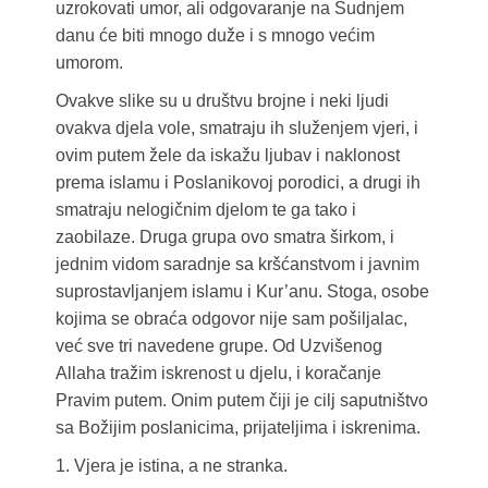
uzrokovati umor, ali odgovaranje na Sudnjem
danu će biti mnogo duže i s mnogo većim
umorom.
Ovakve slike su u društvu brojne i neki ljudi
ovakva djela vole, smatraju ih služenjem vjeri, i
ovim putem žele da iskažu ljubav i naklonost
prema islamu i Poslanikovoj porodici, a drugi ih
smatraju nelogičnim djelom te ga tako i
zaobilaze. Druga grupa ovo smatra širkom, i
jednim vidom saradnje sa kršćanstvom i javnim
suprostavljanjem islamu i Kur’anu. Stoga, osobe
kojima se obraća odgovor nije sam pošiljalac,
već sve tri navedene grupe. Od Uzvišenog
Allaha tražim iskrenost u djelu, i koračanje
Pravim putem. Onim putem čiji je cilj saputništvo
sa Božijim poslanicima, prijateljima i iskrenima.
1. Vjera je istina, a ne stranka.