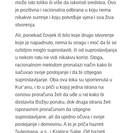
može isto toliko ili više da iskoristi sredstva. Ovo
je pozitivna i racionalna odbrana u koju nema
nikakve sumnje i koju potvrđuje vjera i sva živa
stvorenja.
Ali, ponekad čovjek ili bilo koje drugo stvorenje
koje je napadnuto, nema tu snagu i moć da bi se
ozbiljno moglo suprostaviti, ili od suprostavljanja
u nekom ratu ne vidi nikakvu korist. Stoga,
racionalnom metodom pronalazi način kako bi
sačuvao svoje postojanje i da bi izbjegao
suprostavljanje. Oba ova toka su spomenuta u
Kur’anu, i to u priči u kojoj jedna strana na
osnovu proračuna želi da uđe u rat kako bi
dostavila Božiju poruku, dok druga strana želi
isporavnim proračunom da izbjegne
suprostavljane, ali da ujedno očuva i svoje
postojanje i domovinu. A to je priča hazreti
Sulejmana, a.s., i Kraljice Sabe. Od hazreti