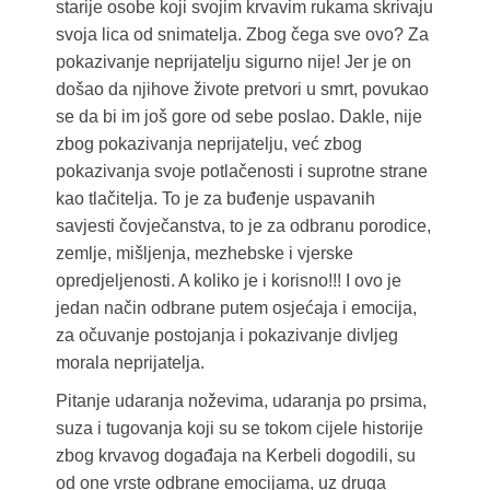
starije osobe koji svojim krvavim rukama skrivaju
svoja lica od snimatelja. Zbog čega sve ovo? Za
pokazivanje neprijatelju sigurno nije! Jer je on
došao da njihove živote pretvori u smrt, povukao
se da bi im još gore od sebe poslao. Dakle, nije
zbog pokazivanja neprijatelju, već zbog
pokazivanja svoje potlačenosti i suprotne strane
kao tlačitelja. To je za buđenje uspavanih
savjesti čovječanstva, to je za odbranu porodice,
zemlje, mišljenja, mezhebske i vjerske
opredjeljenosti. A koliko je i korisno!!! I ovo je
jedan način odbrane putem osjećaja i emocija,
za očuvanje postojanja i pokazivanje divljeg
morala neprijatelja.
Pitanje udaranja noževima, udaranja po prsima,
suza i tugovanja koji su se tokom cijele historije
zbog krvavog događaja na Kerbeli dogodili, su
od one vrste odbrane emocijama, uz druga