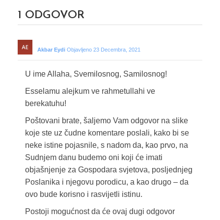
1
ODGOVOR
Akbar Eydi
Objavljeno 23 Decembra, 2021
U ime Allaha, Svemilosnog, Samilosnog!
Esselamu alejkum ve rahmetullahi ve
berekatuhu!
Poštovani brate, šaljemo Vam odgovor na slike
koje ste uz čudne komentare poslali, kako bi se
neke istine pojasnile, s nadom da, kao prvo, na
Sudnjem danu budemo oni koji će imati
objašnjenje za Gospodara svjetova, posljednjeg
Poslanika i njegovu porodicu, a kao drugo – da
ovo bude korisno i rasvijetli istinu.
Postoji mogućnost da će ovaj dugi odgovor