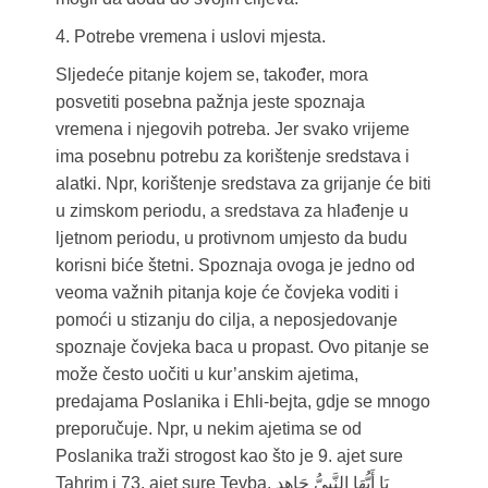
4. Potrebe vremena i uslovi mjesta.
Sljedeće pitanje kojem se, također, mora
posvetiti posebna pažnja jeste spoznaja
vremena i njegovih potreba. Jer svako vrijeme
ima posebnu potrebu za korištenje sredstava i
alatki. Npr, korištenje sredstava za grijanje će biti
u zimskom periodu, a sredstava za hlađenje u
ljetnom periodu, u protivnom umjesto da budu
korisni biće štetni. Spoznaja ovoga je jedno od
veoma važnih pitanja koje će čovjeka voditi i
pomoći u stizanju do cilja, a neposjedovanje
spoznaje čovjeka baca u propast. Ovo pitanje se
može često uočiti u kur’anskim ajetima,
predajama Poslanika i Ehli-bejta, gdje se mnogo
preporučuje. Npr, u nekim ajetima se od
Poslanika traži strogost kao što je 9. ajet sure
Tahrim i 73. ajet sure Tevba, يَا أَيُّهَا النَّبِيُّ جَاهِدِ