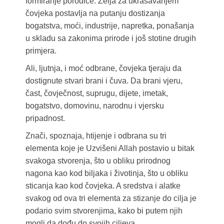
formiranje porodice. Želja za ukrašavanjem
čovjeka postavlja na putanju dostizanja
bogatstva, moći, industrije, napretka, ponašanja
u skladu sa zakonima prirode i još stotine drugih
primjera.
Ali, ljutnja, i moć odbrane, čovjeka tjeraju da
dostignute stvari brani i čuva. Da brani vjeru,
čast, čovječnost, suprugu, dijete, imetak,
bogatstvo, domovinu, narodnu i vjersku
pripadnost.
Znači, spoznaja, htijenje i odbrana su tri
elementa koje je Uzvišeni Allah postavio u bitak
svakoga stvorenja, što u obliku prirodnog
nagona kao kod biljaka i životinja, što u obliku
sticanja kao kod čovjeka. A sredstva i alatke
svakog od ova tri elementa za stizanje do cilja je
podario svim stvorenjima, kako bi putem njih
mogli da dođu do svojih ciljeva.