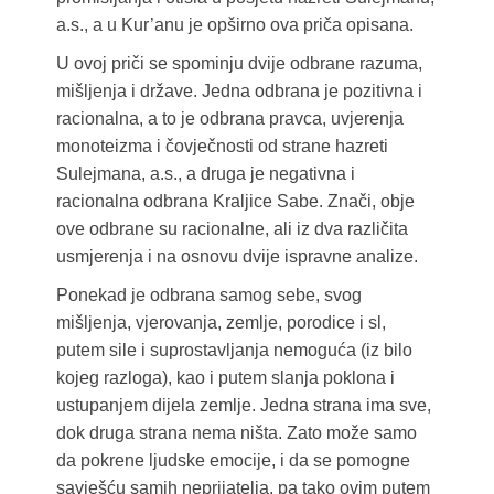
a.s., a u Kur’anu je opširno ova priča opisana.
U ovoj priči se spominju dvije odbrane razuma,
mišljenja i države. Jedna odbrana je pozitivna i
racionalna, a to je odbrana pravca, uvjerenja
monoteizma i čovječnosti od strane hazreti
Sulejmana, a.s., a druga je negativna i
racionalna odbrana Kraljice Sabe. Znači, obje
ove odbrane su racionalne, ali iz dva različita
usmjerenja i na osnovu dvije ispravne analize.
Ponekad je odbrana samog sebe, svog
mišljenja, vjerovanja, zemlje, porodice i sl,
putem sile i suprostavljanja nemoguća (iz bilo
kojeg razloga), kao i putem slanja poklona i
ustupanjem dijela zemlje. Jedna strana ima sve,
dok druga strana nema ništa. Zato može samo
da pokrene ljudske emocije, i da se pomogne
savješću samih neprijatelja, pa tako ovim putem