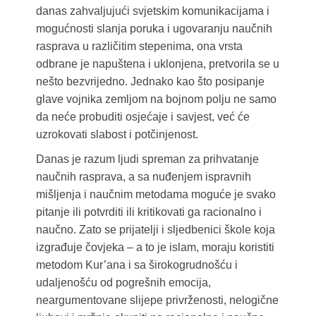
danas zahvaljujući svjetskim komunikacijama i
mogućnosti slanja poruka i ugovaranju naučnih
rasprava u različitim stepenima, ona vrsta
odbrane je napuštena i uklonjena, pretvorila se u
nešto bezvrijedno. Jednako kao što posipanje
glave vojnika zemljom na bojnom polju ne samo
da neće probuditi osjećaje i savjest, već će
uzrokovati slabost i potčinjenost.
Danas je razum ljudi spreman za prihvatanje
naučnih rasprava, a sa nuđenjem ispravnih
mišljenja i naučnim metodama moguće je svako
pitanje ili potvrditi ili kritikovati ga racionalno i
naučno. Zato se prijatelji i sljedbenici škole koja
izgrađuje čovjeka – a to je islam, moraju koristiti
metodom Kur’ana i sa širokogrudnošću i
udaljenošću od pogrešnih emocija,
neargumentovane slijepe privrženosti, nelogične