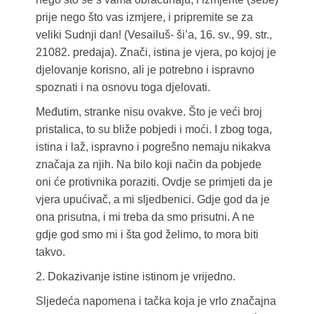
prije nego što vas izmjere, i pripremite se za
veliki Sudnji dan! (Vesailuš- ši’a, 16. sv., 99. str.,
21082. predaja). Znači, istina je vjera, po kojoj je
djelovanje korisno, ali je potrebno i ispravno
spoznati i na osnovu toga djelovati.
Međutim, stranke nisu ovakve. Što je veći broj
pristalica, to su bliže pobjedi i moći. I zbog toga,
istina i laž, ispravno i pogrešno nemaju nikakva
značaja za njih. Na bilo koji način da pobjede
oni će protivnika poraziti. Ovdje se primjeti da je
vjera upućivač, a mi sljedbenici. Gdje god da je
ona prisutna, i mi treba da smo prisutni. A ne
gdje god smo mi i šta god želimo, to mora biti
takvo.
2. Dokazivanje istine istinom je vrijedno.
Sljedeća napomena i tačka koja je vrlo značajna