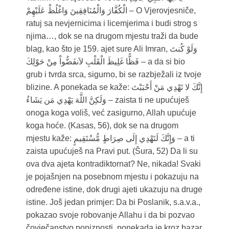
الْكُفَّارَ وَالْمُنَافِقِينَ وَاغْلُظْ عَلَيْهِمْ – O Vjerovjesniče,
ratuj sa nevjernicima i licemjerima i budi strog s
njima…, dok se na drugom mjestu traži da bude
blag, kao što je 159. ajet sure Ali Imran, وَلَوْ كُنتَ
فَظًّا غَلِيظَ الْقَلْبِ لاَنفَضُّواْ مِنْ حَوْلِكَ – a da si bio
grub i tvrda srca, sigurno, bi se razbježali iz tvoje
blizine. A ponekada se kaže: إِنَّكَ لا تَهْدِي مَنْ أَحْبَبْتَ
وَلَكِنَّ اللَّهَ يَهْدِي مَن يَشَاءُ – zaista ti ne upućuješ
onoga koga voliš, već zasigurno, Allah upućuje
koga hoće. (Kasas, 56), dok se na drugom
mjestu kaže: وَإِنَّكَ لَتَهْدِي إِلَى صِرَاطٍ مُّسْتَقِيمٍ – a ti
zaista upućuješ na Pravi put. (Šura, 52) Da li su
ova dva ajeta kontradiktornat? Ne, nikada! Svaki
je pojašnjen na posebnom mjestu i pokazuju na
određene istine, dok drugi ajeti ukazuju na druge
istine. Još jedan primjer: Da bi Poslanik, s.a.v.a.,
pokazao svoje robovanje Allahu i da bi pozvao
čovječanstvo poniznosti, ponekada je kroz bazar