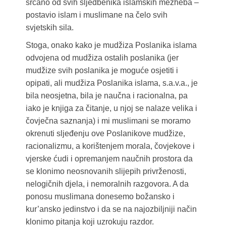
srčano od svih sljedbenika islamskih mezheba –
postavio islam i muslimane na čelo svih
svjetskih sila.
Stoga, onako kako je mudžiza Poslanika islama
odvojena od mudžiza ostalih poslanika (jer
mudžize svih poslanika je moguće osjetiti i
opipati, ali mudžiza Poslanika islama, s.a.v.a., je
bila neosjetna, bila je naučna i racionalna, pa
iako je knjiga za čitanje, u njoj se nalaze velika i
čovječna saznanja) i mi muslimani se moramo
okrenuti sljeđenju ove Poslanikove mudžize,
racionalizmu, a korištenjem morala, čovjekove i
vjerske ćudi i opremanjem naučnih prostora da
se klonimo neosnovanih slijepih privrženosti,
nelogičnih djela, i nemoralnih razgovora. A da
ponosu muslimana donesemo božansko i
kur’ansko jedinstvo i da se na najozbiljniji način
klonimo pitanja koji uzrokuju razdor.