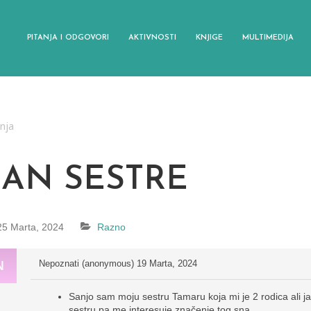
PITANJA I ODGOVORI
AKTIVNOSTI
KNJIGE
MULTIMEDIJA
anja
SAN SESTRE
25 Marta, 2024
Razno
Nepoznati (anonymous)
19 Marta, 2024
Sanjo sam moju sestru Tamaru koja mi je 2 rodica ali ja
sestru pa me interesuje značenje tog sna .