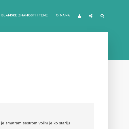
ISLAMSKE ZNANOSTI I TEME
O NAMA
 je smatram sestrom volim je ko stariju