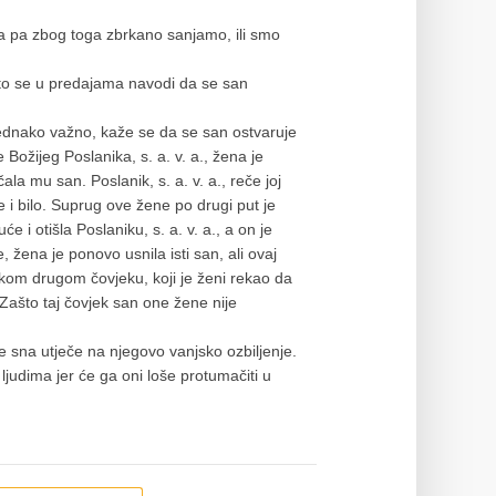
ga pa zbog toga zbrkano sanjamo, ili smo
što se u predajama navodi da se san
jednako važno, kaže se da se san ostvaruje
ožijeg Poslanika, s. a. v. a., žena je
čala mu san. Poslanik, s. a. v. a., reče joj
je i bilo. Suprug ove žene po drugi put je
e i otišla Poslaniku, s. a. v. a., a on je
e, žena je ponovo usnila isti san, ali ovaj
 nekom drugom čovjeku, koji je ženi rekao da
 ”Zašto taj čovjek san one žene nije
e sna utječe na njegovo vanjsko ozbiljenje.
judima jer će ga oni loše protumačiti u