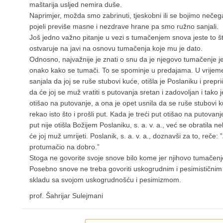
maštarija usljed nemira duše.
Naprimjer, možda smo zabrinuti, tjeskobni ili se bojimo neče
pojeli previše masne i nezdrave hrane pa smo ružno sanjali.
Još jedno važno pitanje u vezi s tumačenjem snova jeste to 
ostvaruje na javi na osnovu tumačenja koje mu je dato.
Odnosno, najvažnije je znati o snu da je njegovo tumačenje 
onako kako se tumači. To se spominje u predajama. U vrijeme B
sanjala da joj se ruše stubovi kuće, otišla je Poslaniku i prepri
da će joj se muž vratiti s putovanja sretan i zadovoljan i tako 
otišao na putovanje, a ona je opet usnila da se ruše stubovi kuć
rekao isto što i prošli put. Kada je treći put otišao na putovanj
put nije otišla Božijem Poslaniku, s. a. v. a., već se obratila
će joj muž umrijeti. Poslanik, s. a. v. a., doznavši za to, reče:
protumačio na dobro.”
Stoga ne govorite svoje snove bilo kome jer njihovo tumačenj
Posebno snove ne treba govoriti uskogrudnim i pesimističnim l
skladu sa svojom uskogrudnošću i pesimizmom.
prof. Šahrijar Sulejmani