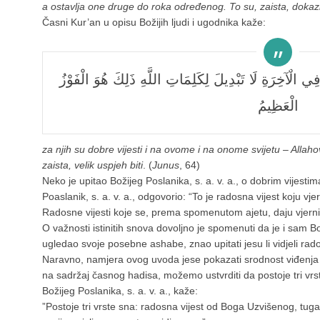
a ostavlja one druge do roka određenog. To su, zaista, dokazi 
Časni Kur’an u opisu Božijih ljudi i ugodnika kaže:
ِي الْآخِرَةِ لَا تَبْدِيلَ لِكَلِمَاتِ اللَّهِ ذَلِكَ هُوَ الْفَوْزُ
الْعَظِيمُ
za njih su dobre vijesti i na ovome i na onome svijetu – Allahov
zaista, velik uspjeh biti
. (
Junus
, 64)
Neko je upitao Božijeg Poslanika, s. a. v. a., o dobrim vijest
Poaslanik, s. a. v. a., odgovorio: “To je radosna vijest koju vjer
Radosne vijesti koje se, prema spomenutom ajetu, daju vjernicim
O važnosti istinitih snova dovoljno je spomenuti da je i sam Boži
ugledao svoje posebne ashabe, znao upitati jesu li vidjeli rado
Naravno, namjera ovog uvoda jese pokazati srodnost viđenja i 
na sadržaj časnog hadisa, možemo ustvrditi da postoje tri vrs
Božijeg Poslanika, s. a. v. a., kaže:
”Postoje tri vrste sna: radosna vijest od Boga Uzvišenog, tuga 