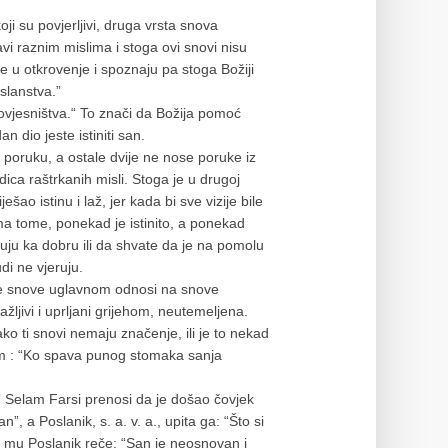
 su povjerljivi, druga vrsta snova
avi raznim mislima i stoga ovi snovi nisu
e u otkrovenje i spoznaju pa stoga Božiji
oslanstva.”
erovjesništva.“ To znači da Božija pomoć
n dio jeste istiniti san.
poruku, a ostale dvije ne nose poruke iz
edica raštrkanih misli. Stoga je u drugoj
šao istinu i laž, jer kada bi sve vizije bile
rema tome, ponekad je istinito, a ponekad
uju ka dobru ili da shvate da je na pomolu
di ne vjeruju.
nite snove uglavnom odnosi na snove
žljivi i uprljani grijehom, neutemeljena.
ko ti snovi nemaju značenje, ili je to nekad
jim : “Ko spava punog stomaka sanja
 Selam Farsi prenosi da je došao čovjek
”, a Poslanik, s. a. v. a., upita ga: “Što si
mu Poslanik reče: “San je neosnovan i