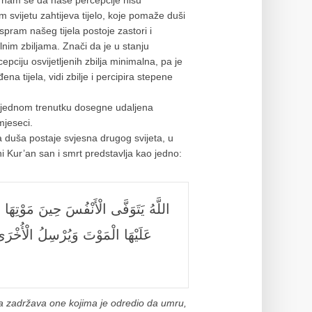
je nam se da naše percepcije nisu
m svijetu zahtijeva tijelo, koje pomaže duši
spram našeg tijela postoje zastori i
nim zbiljama. Znači da je u stanju
epciju osvijetljenih zbilja minimalna, pa je
a tijela, vidi zbilje i percipira stepene
u jednom trenutku dosegne udaljena
mjeseci.
a duša postaje svjesna drugog svijeta, u
i Kur’an san i smrt predstavlja kao jedno:
اللَّهُ يَتَوَفَّى الْأَنْفُسَ حِينَ مَوْتِه
عَلَيْهَا الْمَوْتَ وَيُرْسِلُ الْأُخْر
 pa zadržava one kojima je odredio da umru,