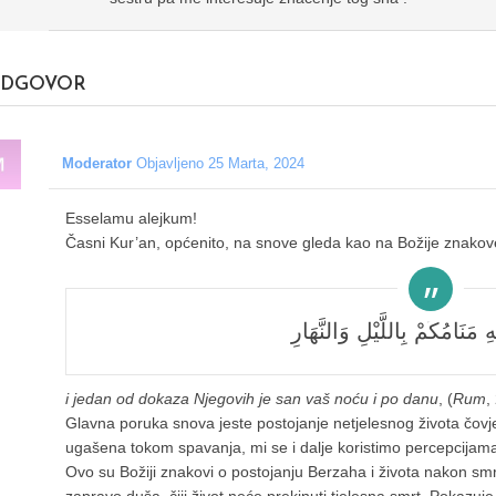
DGOVOR
Moderator
Objavljeno 25 Marta, 2024
Esselamu alejkum!
Časni Kur’an, općenito, na snove gleda kao na Božije znakov
ِ مَنَامُكُمْ بِاللَّيْلِ وَالنَّهَارِ
i jedan od dokaza Njegovih je san vaš noću i po danu
, (
Rum
,
Glavna poruka snova jeste postojanje netjelesnog života čovje
ugašena tokom spavanja, mi se i dalje koristimo percepcijama, 
Ovo su Božiji znakovi o postojanju Berzaha i života nakon smr