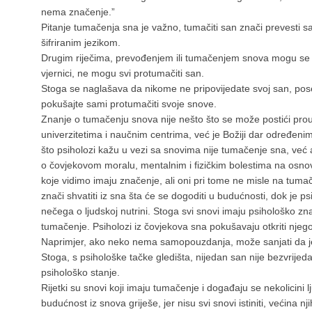
nema značenje.”
Pitanje tumačenja sna je važno, tumačiti san znači prevesti sa
šifriranim jezikom.
Drugim riječima, prevođenjem ili tumačenjem snova mogu se bav
vjernici, ne mogu svi protumačiti san.
Stoga se naglašava da nikome ne pripovijedate svoj san, po
pokušajte sami protumačiti svoje snove.
Znanje o tumačenju snova nije nešto što se može postići prou
univerzitetima i naučnim centrima, već je Božiji dar određeni
što psiholozi kažu u vezi sa snovima nije tumačenje sna, već a
o čovjekovom moralu, mentalnim i fizičkim bolestima na osnov
koje vidimo imaju značenje, ali oni pri tome ne misle na tumač
znači shvatiti iz sna šta će se dogoditi u budućnosti, dok je p
nečega o ljudskoj nutrini. Stoga svi snovi imaju psihološko zna
tumačenje. Psiholozi iz čovjekova sna pokušavaju otkriti nje
Naprimjer, ako neko nema samopouzdanja, može sanjati da je g
Stoga, s psihološke tačke gledišta, nijedan san nije bezvrije
psihološko stanje.
Rijetki su snovi koji imaju tumačenje i događaju se nekolicini lj
budućnost iz snova griješe, jer nisu svi snovi istiniti, većina njih