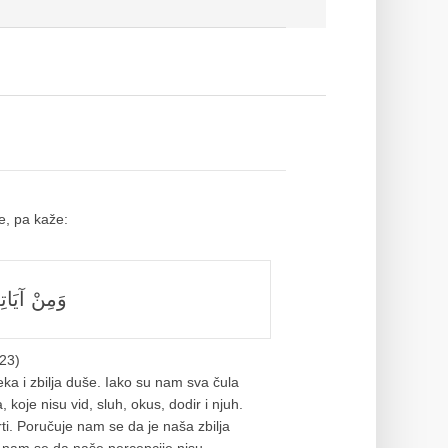
e, pa kaže:
وَمِنْ آيَاتِه
 23)
ka i zbilja duše. Iako su nam sva čula
koje nisu vid, sluh, okus, dodir i njuh.
ti. Poručuje nam se da je naša zbilja