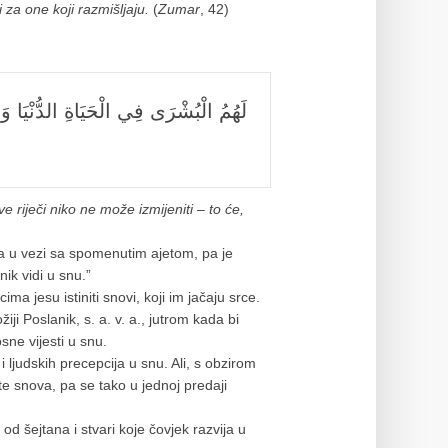
za one koji razmišljaju.
(
Zumar
, 42)
لَهُمُ الْبُشْرَى فِي الْحَيَاةِ الدُّنْيَا وَف
e riječi niko ne može izmijeniti – to će,
ima u vezi sa spomenutim ajetom, pa je
nik vidi u snu.”
a jesu istiniti snovi, koji im jačaju srce.
ji Poslanik, s. a. v. a., jutrom kada bi
sne vijesti u snu.
ljudskih precepcija u snu. Ali, s obzirom
te snova, pa se tako u jednoj predaji
od šejtana i stvari koje čovjek razvija u