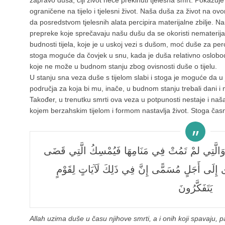
zapravo duša, čiji život neće prekinuti tjelesna smrt. Pokazu
ograničene na tijelo i tjelesni život. Naša duša za život na ovo
da posredstvom tjelesnih alata percipira materijalne zbilje. Na
prepreke koje sprečavaju našu dušu da se okoristi nematerijal
budnosti tijela, koje je u uskoj vezi s dušom, moć duše za perc
stoga moguće da čovjek u snu, kada je duša relativno oslobođen
koje ne može u budnom stanju zbog ovisnosti duše o tijelu.
U stanju sna veza duše s tijelom slabi i stoga je moguće da 
područja za koja bi mu, inače, u budnom stanju trebali dani i 
Također, u trenutku smrti ova veza u potpunosti nestaje i naš
kojem berzahskim tijelom i formom nastavlja život. Stoga časn
َا وَالَّتِي لَمْ تَمُتْ فِي مَنَامِهَا فَيُمْسِكُ الَّتِي قَضَى
َى إِلَى أَجَلٍ مُسَمًّى إِنَّ فِي ذَلِكَ لَآيَاتٍ لِقَوْمٍ
يَتَفَكَّرُونَ
Allah uzima duše u času njihove smrti, a i onih koji spavaju,