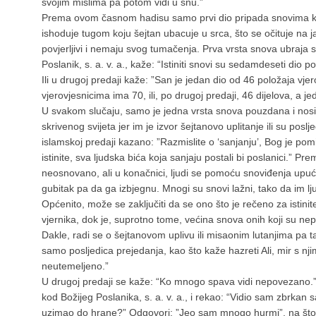
svojim mislima pa potom vidi u snu.”
Prema ovom časnom hadisu samo prvi dio pripada snovima koji
ishoduje tugom koju šejtan ubacuje u srca, što se očituje na j
povjerljivi i nemaju svog tumačenja. Prva vrsta snova ubraja s
Poslanik, s. a. v. a., kaže: “Istiniti snovi su sedamdeseti dio p
Ili u drugoj predaji kaže: ”San je jedan dio od 46 položaja vj
vjerovjesnicima ima 70, ili, po drugoj predaji, 46 dijelova, a jeda
U svakom slučaju, samo je jedna vrsta snova pouzdana i nosi 
skrivenog svijeta jer im je izvor šejtanovo uplitanje ili su poslj
islamskoj predaji kazano: ”Razmislite o ‘sanjanju’, Bog je pomije
istinite, sva ljudska bića koja sanjaju postali bi poslanici.” P
neosnovano, ali u konačnici, ljudi se pomoću snoviđenja upuć
gubitak pa da ga izbjegnu. Mnogi su snovi lažni, tako da im lju
Općenito, može se zaključiti da se ono što je rečeno za isti
vjernika, dok je, suprotno tome, većina snova onih koji su nepa
Dakle, radi se o šejtanovom uplivu ili misaonim lutanjima pa ta
samo posljedica prejedanja, kao što kaže hazreti Ali, mir s n
neutemeljeno.”
U drugoj predaji se kaže: “Ko mnogo spava vidi nepovezano.”
kod Božijeg Poslanika, s. a. v. a., i rekao: “Vidio sam zbrkan san
uzimao do hrane?” Odgovori: ”Jeo sam mnogo hurmi”, na što 