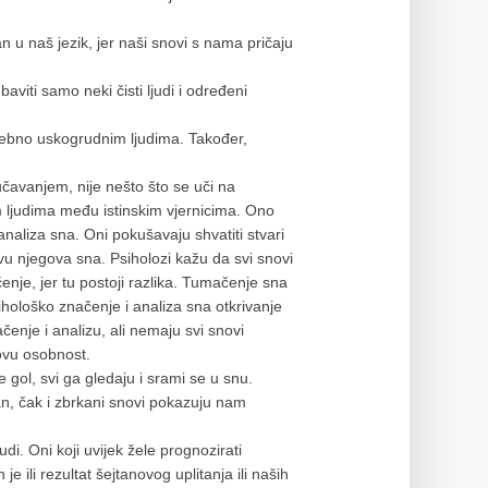
n u naš jezik, jer naši snovi s nama pričaju
iti samo neki čisti ljudi i određeni
sebno uskogrudnim ljudima. Također,
čavanjem, nije nešto što se uči na
m ljudima među istinskim vjernicima. Ono
naliza sna. Oni pokušavaju shvatiti stvari
u njegova sna. Psiholozi kažu da svi snovi
enje, jer tu postoji razlika. Tumačenje sna
sihološko značenje i analiza sna otkrivanje
čenje i analizu, ali nemaju svi snovi
govu osobnost.
ol, svi ga gledaju i srami se u snu.
dan, čak i zbrkani snovi pokazuju nam
udi. Oni koji uvijek žele prognozirati
 je ili rezultat šejtanovog uplitanja ili naših