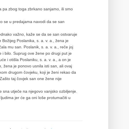
ga pa zbog toga zbrkano sanjamo, ili smo
što se u predajama navodi da se san
jednako važno, kaže se da se san ostvaruje
ožijeg Poslanika, s. a. v. a., žena je
čala mu san. Poslanik, s. a. v. a., reče joj
je i bilo. Suprug ove žene po drugi put je
e i otišla Poslaniku, s. a. v. a., a on je
e, žena je ponovo usnila isti san, ali ovaj
 nekom drugom čovjeku, koji je ženi rekao da
 ”Zašto taj čovjek san one žene nije
e sna utječe na njegovo vanjsko ozbiljenje.
judima jer će ga oni loše protumačiti u