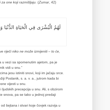
za one koji razmišljaju.
(
Zumar
, 42)
لَهُمُ الْبُشْرَى فِي الْحَيَاةِ الدُّنْيَا وَف
e riječi niko ne može izmijeniti – to će,
ima u vezi sa spomenutim ajetom, pa je
nik vidi u snu.”
a jesu istiniti snovi, koji im jačaju srce.
ji Poslanik, s. a. v. a., jutrom kada bi
sne vijesti u snu.
ljudskih precepcija u snu. Ali, s obzirom
te snova, pa se tako u jednoj predaji
od šejtana i stvari koje čovjek razvija u