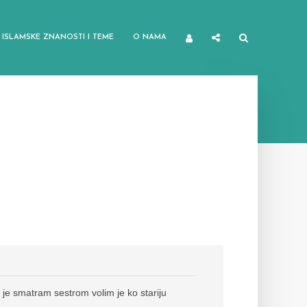
ISLAMSKE ZNANOSTI I TEME
O NAMA
 je smatram sestrom volim je ko stariju