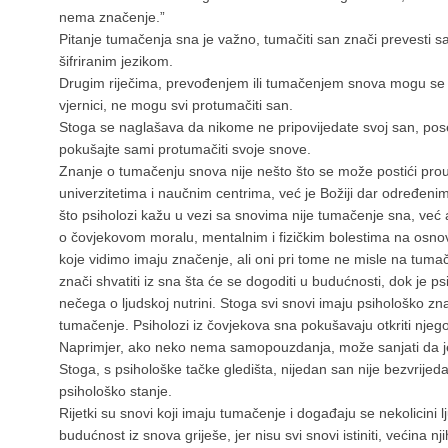
nema značenje.”
Pitanje tumačenja sna je važno, tumačiti san znači prevesti sa
šifriranim jezikom.
Drugim riječima, prevođenjem ili tumačenjem snova mogu se bav
vjernici, ne mogu svi protumačiti san.
Stoga se naglašava da nikome ne pripovijedate svoj san, po
pokušajte sami protumačiti svoje snove.
Znanje o tumačenju snova nije nešto što se može postići prou
univerzitetima i naučnim centrima, već je Božiji dar određeni
što psiholozi kažu u vezi sa snovima nije tumačenje sna, već a
o čovjekovom moralu, mentalnim i fizičkim bolestima na osnov
koje vidimo imaju značenje, ali oni pri tome ne misle na tumač
znači shvatiti iz sna šta će se dogoditi u budućnosti, dok je p
nečega o ljudskoj nutrini. Stoga svi snovi imaju psihološko zna
tumačenje. Psiholozi iz čovjekova sna pokušavaju otkriti nje
Naprimjer, ako neko nema samopouzdanja, može sanjati da je g
Stoga, s psihološke tačke gledišta, nijedan san nije bezvrije
psihološko stanje.
Rijetki su snovi koji imaju tumačenje i događaju se nekolicini lj
budućnost iz snova griješe, jer nisu svi snovi istiniti, većina njih