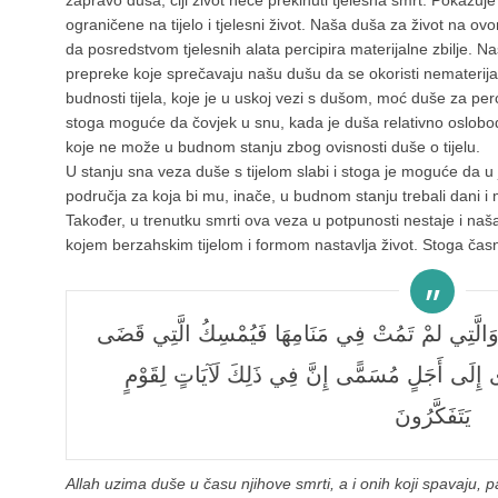
zapravo duša, čiji život neće prekinuti tjelesna smrt. Pokazu
ograničene na tijelo i tjelesni život. Naša duša za život na ovo
da posredstvom tjelesnih alata percipira materijalne zbilje. Na
prepreke koje sprečavaju našu dušu da se okoristi nematerijal
budnosti tijela, koje je u uskoj vezi s dušom, moć duše za perc
stoga moguće da čovjek u snu, kada je duša relativno oslobođen
koje ne može u budnom stanju zbog ovisnosti duše o tijelu.
U stanju sna veza duše s tijelom slabi i stoga je moguće da 
područja za koja bi mu, inače, u budnom stanju trebali dani i 
Također, u trenutku smrti ova veza u potpunosti nestaje i naš
kojem berzahskim tijelom i formom nastavlja život. Stoga časn
َا وَالَّتِي لَمْ تَمُتْ فِي مَنَامِهَا فَيُمْسِكُ الَّتِي قَضَى
َى إِلَى أَجَلٍ مُسَمًّى إِنَّ فِي ذَلِكَ لَآيَاتٍ لِقَوْمٍ
يَتَفَكَّرُونَ
Allah uzima duše u času njihove smrti, a i onih koji spavaju,