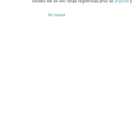
Ukoliko ste se već ranije registrovali prvo se
prijavite
p
Idi nazad