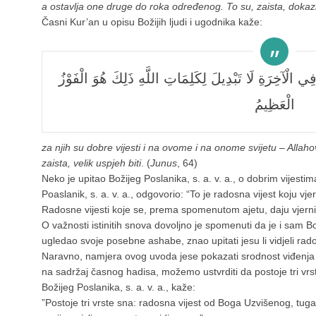
a ostavlja one druge do roka određenog. To su, zaista, dokazi 
Časni Kur’an u opisu Božijih ljudi i ugodnika kaže:
ِي الْآخِرَةِ لَا تَبْدِيلَ لِكَلِمَاتِ اللَّهِ ذَلِكَ هُوَ الْفَوْزُ
الْعَظِيمُ
za njih su dobre vijesti i na ovome i na onome svijetu – Allahov
zaista, velik uspjeh biti
. (
Junus
, 64)
Neko je upitao Božijeg Poslanika, s. a. v. a., o dobrim vijest
Poaslanik, s. a. v. a., odgovorio: “To je radosna vijest koju vjer
Radosne vijesti koje se, prema spomenutom ajetu, daju vjernicim
O važnosti istinitih snova dovoljno je spomenuti da je i sam Boži
ugledao svoje posebne ashabe, znao upitati jesu li vidjeli rado
Naravno, namjera ovog uvoda jese pokazati srodnost viđenja i 
na sadržaj časnog hadisa, možemo ustvrditi da postoje tri vrs
Božijeg Poslanika, s. a. v. a., kaže:
”Postoje tri vrste sna: radosna vijest od Boga Uzvišenog, tuga 