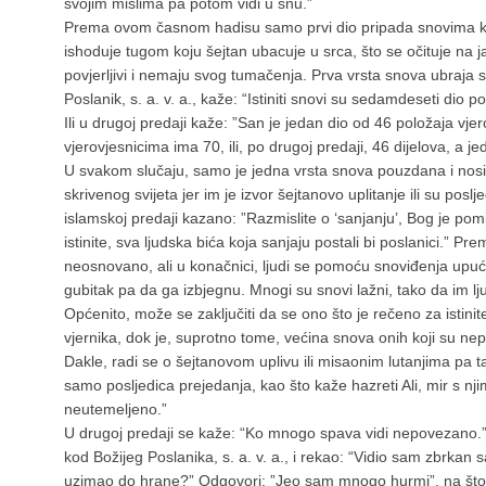
svojim mislima pa potom vidi u snu.”
Prema ovom časnom hadisu samo prvi dio pripada snovima koji
ishoduje tugom koju šejtan ubacuje u srca, što se očituje na j
povjerljivi i nemaju svog tumačenja. Prva vrsta snova ubraja s
Poslanik, s. a. v. a., kaže: “Istiniti snovi su sedamdeseti dio p
Ili u drugoj predaji kaže: ”San je jedan dio od 46 položaja vj
vjerovjesnicima ima 70, ili, po drugoj predaji, 46 dijelova, a jeda
U svakom slučaju, samo je jedna vrsta snova pouzdana i nosi 
skrivenog svijeta jer im je izvor šejtanovo uplitanje ili su poslj
islamskoj predaji kazano: ”Razmislite o ‘sanjanju’, Bog je pomije
istinite, sva ljudska bića koja sanjaju postali bi poslanici.” P
neosnovano, ali u konačnici, ljudi se pomoću snoviđenja upuć
gubitak pa da ga izbjegnu. Mnogi su snovi lažni, tako da im lju
Općenito, može se zaključiti da se ono što je rečeno za isti
vjernika, dok je, suprotno tome, većina snova onih koji su nepa
Dakle, radi se o šejtanovom uplivu ili misaonim lutanjima pa ta
samo posljedica prejedanja, kao što kaže hazreti Ali, mir s n
neutemeljeno.”
U drugoj predaji se kaže: “Ko mnogo spava vidi nepovezano.”
kod Božijeg Poslanika, s. a. v. a., i rekao: “Vidio sam zbrkan san
uzimao do hrane?” Odgovori: ”Jeo sam mnogo hurmi”, na što 