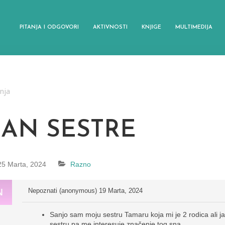
PITANJA I ODGOVORI
AKTIVNOSTI
KNJIGE
MULTIMEDIJA
anja
SAN SESTRE
25 Marta, 2024
Razno
Nepoznati (anonymous)
19 Marta, 2024
Sanjo sam moju sestru Tamaru koja mi je 2 rodica ali ja
sestru pa me interesuje značenje tog sna .