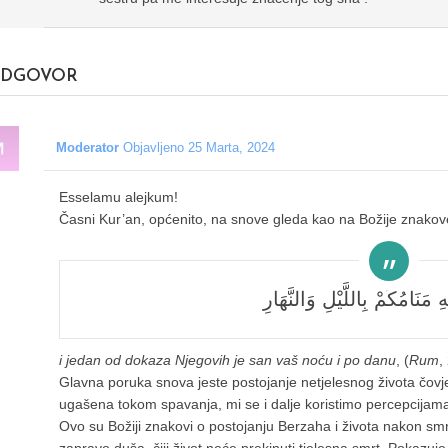
DGOVOR
Moderator
Objavljeno 25 Marta, 2024
Esselamu alejkum!
Časni Kur’an, općenito, na snove gleda kao na Božije znakov
ِ مَنَامُكُمْ بِاللَّيْلِ وَالنَّهَارِ
i jedan od dokaza Njegovih je san vaš noću i po danu
, (
Rum
,
Glavna poruka snova jeste postojanje netjelesnog života čovje
ugašena tokom spavanja, mi se i dalje koristimo percepcijama, 
Ovo su Božiji znakovi o postojanju Berzaha i života nakon smr