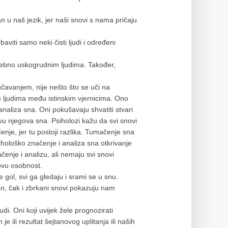
n u naš jezik, jer naši snovi s nama pričaju
iti samo neki čisti ljudi i određeni
sebno uskogrudnim ljudima. Također,
čavanjem, nije nešto što se uči na
m ljudima među istinskim vjernicima. Ono
naliza sna. Oni pokušavaju shvatiti stvari
u njegova sna. Psiholozi kažu da svi snovi
enje, jer tu postoji razlika. Tumačenje sna
sihološko značenje i analiza sna otkrivanje
čenje i analizu, ali nemaju svi snovi
govu osobnost.
ol, svi ga gledaju i srami se u snu.
dan, čak i zbrkani snovi pokazuju nam
udi. Oni koji uvijek žele prognozirati
 je ili rezultat šejtanovog uplitanja ili naših