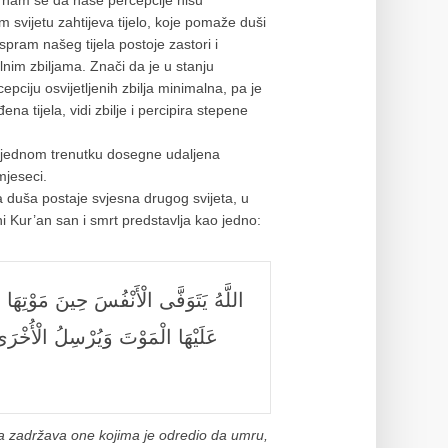
je nam se da naše percepcije nisu
m svijetu zahtijeva tijelo, koje pomaže duši
spram našeg tijela postoje zastori i
nim zbiljama. Znači da je u stanju
epciju osvijetljenih zbilja minimalna, pa je
a tijela, vidi zbilje i percipira stepene
u jednom trenutku dosegne udaljena
mjeseci.
a duša postaje svjesna drugog svijeta, u
i Kur’an san i smrt predstavlja kao jedno:
اللَّهُ يَتَوَفَّى الْأَنْفُسَ حِينَ مَوْتِه
عَلَيْهَا الْمَوْتَ وَيُرْسِلُ الْأُخْر
 pa zadržava one kojima je odredio da umru,