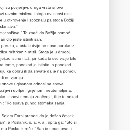
 su povjerljivi, druga vrsta snova
avi raznim mislima i stoga ovi snovi nisu
e u otkrovenje i spoznaju pa stoga Božiji
oslanstva.”
erovjesništva.“ To znači da Božija pomoć
n dio jeste istiniti san.
poruku, a ostale dvije ne nose poruke iz
edica raštrkanih misli. Stoga je u drugoj
šao istinu i laž, jer kada bi sve vizije bile
rema tome, ponekad je istinito, a ponekad
uju ka dobru ili da shvate da je na pomolu
di ne vjeruju.
nite snove uglavnom odnosi na snove
žljivi i uprljani grijehom, neutemeljena.
ko ti snovi nemaju značenje, ili je to nekad
jim : “Ko spava punog stomaka sanja
 Selam Farsi prenosi da je došao čovjek
”, a Poslanik, s. a. v. a., upita ga: “Što si
mu Poslanik reče: “San je neosnovan i