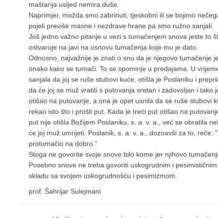
maštarija usljed nemira duše.
Naprimjer, možda smo zabrinuti, tjeskobni ili se bojimo neče
pojeli previše masne i nezdrave hrane pa smo ružno sanjali.
Još jedno važno pitanje u vezi s tumačenjem snova jeste to 
ostvaruje na javi na osnovu tumačenja koje mu je dato.
Odnosno, najvažnije je znati o snu da je njegovo tumačenje 
onako kako se tumači. To se spominje u predajama. U vrijeme B
sanjala da joj se ruše stubovi kuće, otišla je Poslaniku i prepri
da će joj se muž vratiti s putovanja sretan i zadovoljan i tako 
otišao na putovanje, a ona je opet usnila da se ruše stubovi kuć
rekao isto što i prošli put. Kada je treći put otišao na putovanj
put nije otišla Božijem Poslaniku, s. a. v. a., već se obratila
će joj muž umrijeti. Poslanik, s. a. v. a., doznavši za to, reče:
protumačio na dobro.”
Stoga ne govorite svoje snove bilo kome jer njihovo tumačenj
Posebno snove ne treba govoriti uskogrudnim i pesimističnim l
skladu sa svojom uskogrudnošću i pesimizmom.
prof. Šahrijar Sulejmani