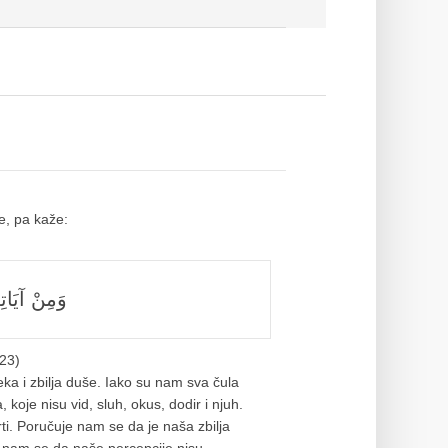
e, pa kaže:
وَمِنْ آيَاتِه
 23)
ka i zbilja duše. Iako su nam sva čula
koje nisu vid, sluh, okus, dodir i njuh.
ti. Poručuje nam se da je naša zbilja