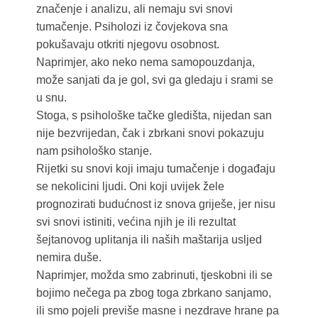
značenje i analizu, ali nemaju svi snovi
tumačenje. Psiholozi iz čovjekova sna
pokušavaju otkriti njegovu osobnost.
Naprimjer, ako neko nema samopouzdanja,
može sanjati da je gol, svi ga gledaju i srami se
u snu.
Stoga, s psihološke tačke gledišta, nijedan san
nije bezvrijedan, čak i zbrkani snovi pokazuju
nam psihološko stanje.
Rijetki su snovi koji imaju tumačenje i događaju
se nekolicini ljudi. Oni koji uvijek žele
prognozirati budućnost iz snova griješe, jer nisu
svi snovi istiniti, većina njih je ili rezultat
šejtanovog uplitanja ili naših maštarija usljed
nemira duše.
Naprimjer, možda smo zabrinuti, tjeskobni ili se
bojimo nečega pa zbog toga zbrkano sanjamo,
ili smo pojeli previše masne i nezdrave hrane pa