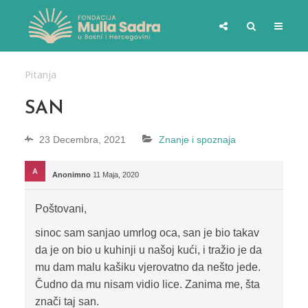
Pitanja
SAN
23 Decembra, 2021
Znanje i spoznaja
Anonimno
11 Maja, 2020
Poštovani,
sinoc sam sanjao umrlog oca, san je bio takav
da je on bio u kuhinji u našoj kući, i tražio je da
mu dam malu kašiku vjerovatno da nešto jede.
Čudno da mu nisam vidio lice. Zanima me, šta
znači taj san.