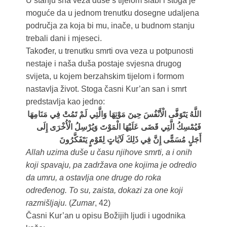
U stanju sna veza duše s tijelom slabi i stoga je
moguće da u jednom trenutku dosegne udaljena
područja za koja bi mu, inače, u budnom stanju
trebali dani i mjeseci.
Također, u trenutku smrti ova veza u potpunosti
nestaje i naša duša postaje svjesna drugog
svijeta, u kojem berzahskim tijelom i formom
nastavlja život. Stoga časni Kur’an san i smrt
predstavlja kao jedno:
اللَّهُ يَتَوَفَّى الْأَنْفُسَ حِينَ مَوْتِهَا وَالَّتِي لَمْ تَمُتْ فِي مَنَامِهَا
فَيُمْسِكُ الَّتِي قَضَى عَلَيْهَا الْمَوْتَ وَيُرْسِلُ الْأُخْرَى إِلَى
أَجَلٍ مُسَمًّى إِنَّ فِي ذَلِكَ لَآيَاتٍ لِقَوْمٍ يَتَفَكَّرُونَ
Allah uzima duše u času njihove smrti, a i onih
koji spavaju, pa zadržava one kojima je odredio
da umru, a ostavlja one druge do roka
određenog. To su, zaista, dokazi za one koji
razmišljaju.
(
Zumar
, 42)
Časni Kur’an u opisu Božijih ljudi i ugodnika