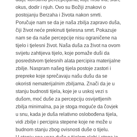
okus, dodir i njuh. Ovo su Božiji znakovi o
postojanju Berzaha i života nakon smrti.
Poručuje nam se da je naša zbilja zapravo duša,
čiji život neće prekinuti tjelesna smrt. Pokazuje
nam se da naše percepcije nisu ograničene na
tijelo i tjelesni život. Naša duša za život na ovom
svijetu zahtijeva tijelo, koje pomaže duši da
posredstvom tjelesnih alata percipira materijalne
zbilje. Naspram našeg tijela postoje zastori i
prepreke koje sprečavaju našu dušu da se
okoristi nematerijalnim zbiljama. Znači da je u
stanju budnosti tijela, koje je u uskoj vezi s
dušom, moć duše za percepciju osvijetljenih
zbilja minimalna, pa je stoga moguće da čovjek
u snu, kada je duša relativno oslobođena tijela,
vidi zbilje i percipira stepene koje ne može u
budnom stanju zbog ovisnosti duše o tijelu.