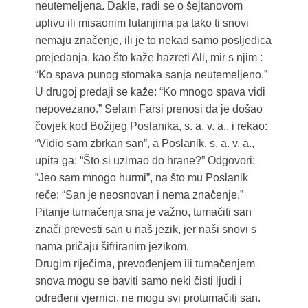
neutemeljena. Dakle, radi se o šejtanovom
uplivu ili misaonim lutanjima pa tako ti snovi
nemaju značenje, ili je to nekad samo posljedica
prejedanja, kao što kaže hazreti Ali, mir s njim :
“Ko spava punog stomaka sanja neutemeljeno.”
U drugoj predaji se kaže: “Ko mnogo spava vidi
nepovezano.” Selam Farsi prenosi da je došao
čovjek kod Božijeg Poslanika, s. a. v. a., i rekao:
“Vidio sam zbrkan san”, a Poslanik, s. a. v. a.,
upita ga: “Što si uzimao do hrane?” Odgovori:
”Jeo sam mnogo hurmi”, na što mu Poslanik
reče: “San je neosnovan i nema značenje.”
Pitanje tumačenja sna je važno, tumačiti san
znači prevesti san u naš jezik, jer naši snovi s
nama pričaju šifriranim jezikom.
Drugim riječima, prevođenjem ili tumačenjem
snova mogu se baviti samo neki čisti ljudi i
određeni vjernici, ne mogu svi protumačiti san.