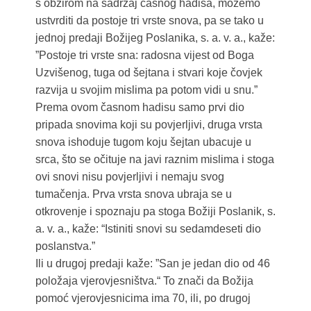
s obzirom na sadržaj časnog hadisa, možemo
ustvrditi da postoje tri vrste snova, pa se tako u
jednoj predaji Božijeg Poslanika, s. a. v. a., kaže:
”Postoje tri vrste sna: radosna vijest od Boga
Uzvišenog, tuga od šejtana i stvari koje čovjek
razvija u svojim mislima pa potom vidi u snu.”
Prema ovom časnom hadisu samo prvi dio
pripada snovima koji su povjerljivi, druga vrsta
snova ishoduje tugom koju šejtan ubacuje u
srca, što se očituje na javi raznim mislima i stoga
ovi snovi nisu povjerljivi i nemaju svog
tumačenja. Prva vrsta snova ubraja se u
otkrovenje i spoznaju pa stoga Božiji Poslanik, s.
a. v. a., kaže: “Istiniti snovi su sedamdeseti dio
poslanstva.”
Ili u drugoj predaji kaže: ”San je jedan dio od 46
položaja vjerovjesništva.“ To znači da Božija
pomoć vjerovjesnicima ima 70, ili, po drugoj