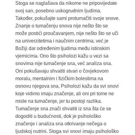
Stoga se naglašava da nikome ne pripovijedate
svoj san, posebno uskogrudnim ljudima.
Također, pokušajte sami protumačiti svoje snove.
Znanje o tumačenju snova nije nešto što se
može postići proučavanjem, nije nešto što se uči
na univerzitetima i naučnim centrima, već je
Božiji dar određenim ljudima među istinskim
vjernicima. Ono što psiholozi kažu u vezi sa
snovima nije tumačenje sna, već analiza sna.
Oni pokušavaju shvatiti stvari o čovjekovom
moralu, mentalnim i fizičkim bolestima na
osnovu njegova sna. Psiholozi kažu da svi snovi
koje vidimo imaju značenje, ali oni pri tome ne
misle na tumačenje, jer tu postoji razlika.
Tumačenje sna znači shvatiti iz sna šta će se
dogoditi u budućnosti, dok je psihološko
značenje i analiza sna otkrivanje nečega o
ljudskoj nutrini. Stoga svi snovi imaju psihološko