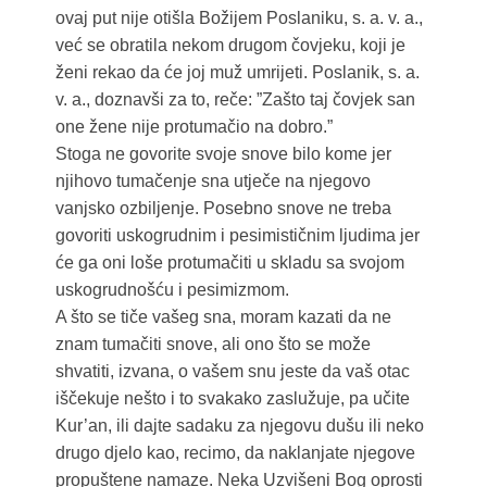
ovaj put nije otišla Božijem Poslaniku, s. a. v. a.,
već se obratila nekom drugom čovjeku, koji je
ženi rekao da će joj muž umrijeti. Poslanik, s. a.
v. a., doznavši za to, reče: ”Zašto taj čovjek san
one žene nije protumačio na dobro.”
Stoga ne govorite svoje snove bilo kome jer
njihovo tumačenje sna utječe na njegovo
vanjsko ozbiljenje. Posebno snove ne treba
govoriti uskogrudnim i pesimističnim ljudima jer
će ga oni loše protumačiti u skladu sa svojom
uskogrudnošću i pesimizmom.
A što se tiče vašeg sna, moram kazati da ne
znam tumačiti snove, ali ono što se može
shvatiti, izvana, o vašem snu jeste da vaš otac
iščekuje nešto i to svakako zaslužuje, pa učite
Kur’an, ili dajte sadaku za njegovu dušu ili neko
drugo djelo kao, recimo, da naklanjate njegove
propuštene namaze. Neka Uzvišeni Bog oprosti