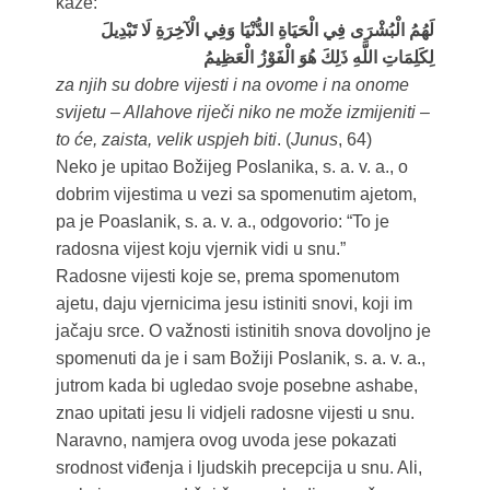
kaže:
لَهُمُ الْبُشْرَى فِي الْحَيَاةِ الدُّنْيَا وَفِي الْآخِرَةِ لَا تَبْدِيلَ
لِكَلِمَاتِ اللَّهِ ذَلِكَ هُوَ الْفَوْزُ الْعَظِيمُ
za njih su dobre vijesti i na ovome i na onome
svijetu – Allahove riječi niko ne može izmijeniti –
to će, zaista, velik uspjeh biti
. (
Junus
, 64)
Neko je upitao Božijeg Poslanika, s. a. v. a., o
dobrim vijestima u vezi sa spomenutim ajetom,
pa je Poaslanik, s. a. v. a., odgovorio: “To je
radosna vijest koju vjernik vidi u snu.”
Radosne vijesti koje se, prema spomenutom
ajetu, daju vjernicima jesu istiniti snovi, koji im
jačaju srce. O važnosti istinitih snova dovoljno je
spomenuti da je i sam Božiji Poslanik, s. a. v. a.,
jutrom kada bi ugledao svoje posebne ashabe,
znao upitati jesu li vidjeli radosne vijesti u snu.
Naravno, namjera ovog uvoda jese pokazati
srodnost viđenja i ljudskih precepcija u snu. Ali,