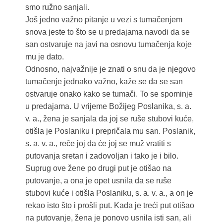
smo ružno sanjali.
Još jedno važno pitanje u vezi s tumačenjem
snova jeste to što se u predajama navodi da se
san ostvaruje na javi na osnovu tumačenja koje
mu je dato.
Odnosno, najvažnije je znati o snu da je njegovo
tumačenje jednako važno, kaže se da se san
ostvaruje onako kako se tumači. To se spominje
u predajama. U vrijeme Božijeg Poslanika, s. a.
v. a., žena je sanjala da joj se ruše stubovi kuće,
otišla je Poslaniku i prepričala mu san. Poslanik,
s. a. v. a., reče joj da će joj se muž vratiti s
putovanja sretan i zadovoljan i tako je i bilo.
Suprug ove žene po drugi put je otišao na
putovanje, a ona je opet usnila da se ruše
stubovi kuće i otišla Poslaniku, s. a. v. a., a on je
rekao isto što i prošli put. Kada je treći put otišao
na putovanje, žena je ponovo usnila isti san, ali