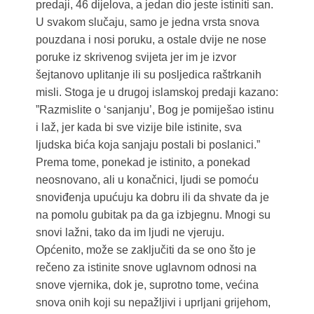
predaji, 46 dijelova, a jedan dio jeste istiniti san.
U svakom slučaju, samo je jedna vrsta snova
pouzdana i nosi poruku, a ostale dvije ne nose
poruke iz skrivenog svijeta jer im je izvor
šejtanovo uplitanje ili su posljedica raštrkanih
misli. Stoga je u drugoj islamskoj predaji kazano:
”Razmislite o ‘sanjanju’, Bog je pomiješao istinu
i laž, jer kada bi sve vizije bile istinite, sva
ljudska bića koja sanjaju postali bi poslanici.”
Prema tome, ponekad je istinito, a ponekad
neosnovano, ali u konačnici, ljudi se pomoću
snoviđenja upućuju ka dobru ili da shvate da je
na pomolu gubitak pa da ga izbjegnu. Mnogi su
snovi lažni, tako da im ljudi ne vjeruju.
Općenito, može se zaključiti da se ono što je
rečeno za istinite snove uglavnom odnosi na
snove vjernika, dok je, suprotno tome, većina
snova onih koji su nepažljivi i uprljani grijehom,