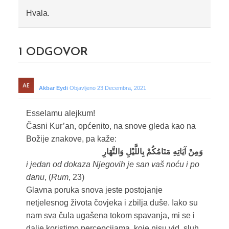
Hvala.
1
ODGOVOR
Akbar Eydi
Objavljeno 23 Decembra, 2021
Esselamu alejkum!
Časni Kur’an, općenito, na snove gleda kao na
Božije znakove, pa kaže:
وَمِنْ آيَاتِهِ مَنَامُكُمْ بِاللَّيْلِ وَالنَّهَارِ
i jedan od dokaza Njegovih je san vaš noću i po
danu
, (
Rum
, 23)
Glavna poruka snova jeste postojanje
netjelesnog života čovjeka i zbilja duše. Iako su
nam sva čula ugašena tokom spavanja, mi se i
dalje koristimo percepcijama, koje nisu vid, sluh,