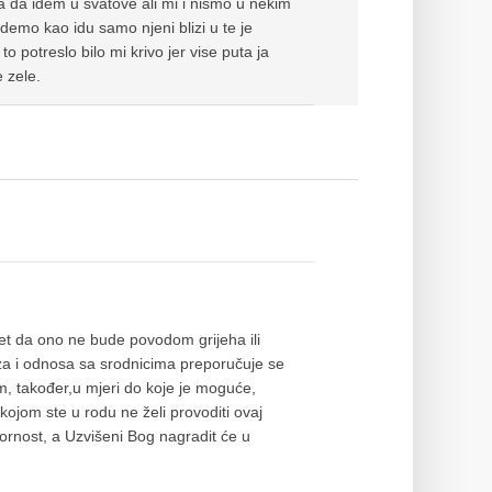
a da idem u svatove ali mi i nismo u nekim
demo kao idu samo njeni blizi u te je
o potreslo bilo mi krivo jer vise puta ja
 zele.
jet da ono ne bude povodom grijeha ili
eza i odnosa sa srodnicima preporučuje se
am, također,u mjeri do koje je moguće,
kojom ste u rodu ne želi provoditi ovaj
ornost, a Uzvišeni Bog nagradit će u