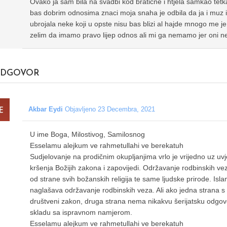
Ovako ja sam bila na svadbi kod braticne i htjela samkao tetk
bas dobrim odnosima znaci moja snaha je odbila da ja i muz i
ubrojala neke koji u opste nisu bas blizi al hajde mnogo me je t
zelim da imamo pravo lijep odnos ali mi ga nemamo jer oni ne
DGOVOR
Akbar Eydi
Objavljeno 23 Decembra, 2021
U ime Boga, Milostivog, Samilosnog
Esselamu alejkum ve rahmetullahi ve berekatuh
Sudjelovanje na prodičnim okupljanjima vrlo je vrijedno uz uv
kršenja Božijih zakona i zapovijedi. Održavanje rodbinskih v
od strane svih božanskih religija te same ljudske prirode. Isl
naglašava održavanje rodbinskih veza. Ali ako jedna strana s 
društveni zakon, druga strana nema nikakvu šerijatsku odgov
skladu sa ispravnom namjerom.
Esselamu alejkum ve rahmetullahi ve berekatuh