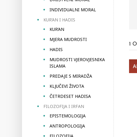
INDIVIDUALNI MORAL
KUR’AN I HADIS
KUR’AN
MJERA MUDROSTI
1
O
HADIS
MUDROSTI VJEROVJESNIKA
ISLAMA
PREDAJE S MIRADŽA
KLJUČEVI ŽIVOTA
ČETRDESET HADISA
FILOZOFIJA I IRFAN
EPISTEMOLOGIJA
ANTROPOLOGIJA
FILOZOFIJA