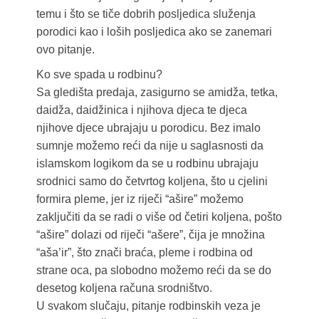
temu i što se tiče dobrih posljedica služenja
porodici kao i loših posljedica ako se zanemari
ovo pitanje.
Ko sve spada u rodbinu?
Sa gledišta predaja, zasigurno se amidža, tetka,
daidža, daidžinica i njihova djeca te djeca
njihove djece ubrajaju u porodicu. Bez imalo
sumnje možemo reći da nije u saglasnosti da
islamskom logikom da se u rodbinu ubrajaju
srodnici samo do četvrtog koljena, što u cjelini
formira pleme, jer iz riječi “ašire” možemo
zaključiti da se radi o više od četiri koljena, pošto
“ašire” dolazi od riječi “ašere”, čija je množina
“aša’ir”, što znači braća, pleme i rodbina od
strane oca, pa slobodno možemo reći da se do
desetog koljena računa srodništvo.
U svakom slučaju, pitanje rodbinskih veza je