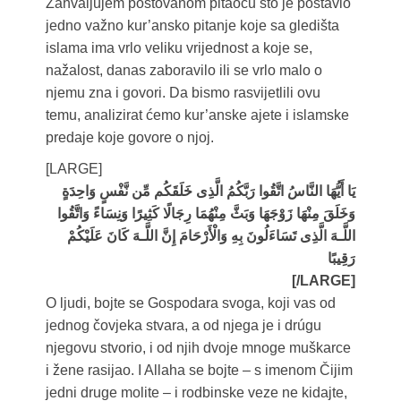
Zahvaljujem poštovanom pitaocu što je postavio
jedno važno kur’ansko pitanje koje sa gledišta
islama ima vrlo veliku vrijednost a koje se,
nažalost, danas zaboravilo ili se vrlo malo o
njemu zna i govori. Da bismo rasvijetlili ovu
temu, analizirat ćemo kur’anske ajete i islamske
predaje koje govore o njoj.
[LARGE]
يَا أَيُّهَا النَّاسُ اتَّقُوا رَبَّكُمُ الَّذِی خَلَقَكُم مِّن نَّفْسٍ وَاحِدَةٍ
وَخَلَقَ مِنْهَا زَوْجَهَا وَبَثَّ مِنْهُمَا رِجَالًا كَثِيرًا وَنِسَاءً وَاتَّقُوا
اللَّـهَ الَّذِی تَسَاءَلُونَ بِهِ وَالْأَرْحَامَ إِنَّ اللَّـهَ كَانَ عَلَيْكُمْ
رَقِيبًا
[/LARGE]
O ljudi, bojte se Gospodara svoga, koji vas od
jednog čovjeka stvara, a od njega je i drúgu
njegovu stvorio, i od njih dvoje mnoge muškarce
i žene rasijao. I Allaha se bojte – s imenom Čijim
jedni druge molite – i rodbinske veze ne kidajte,