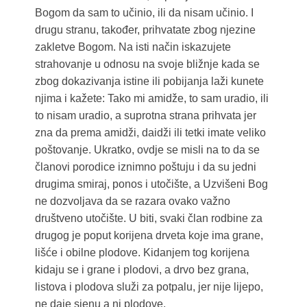
Bogom da sam to učinio, ili da nisam učinio. I
drugu stranu, također, prihvatate zbog njezine
zakletve Bogom. Na isti način iskazujete
strahovanje u odnosu na svoje bližnje kada se
zbog dokazivanja istine ili pobijanja laži kunete
njima i kažete: Tako mi amidže, to sam uradio, ili
to nisam uradio, a suprotna strana prihvata jer
zna da prema amidži, daidži ili tetki imate veliko
poštovanje. Ukratko, ovdje se misli na to da se
članovi porodice iznimno poštuju i da su jedni
drugima smiraj, ponos i utočište, a Uzvišeni Bog
ne dozvoljava da se razara ovako važno
društveno utočište. U biti, svaki član rodbine za
drugog je poput korijena drveta koje ima grane,
lišće i obilne plodove. Kidanjem tog korijena
kidaju se i grane i plodovi, a drvo bez grana,
listova i plodova služi za potpalu, jer nije lijepo,
ne daje sjenu a ni plodove.