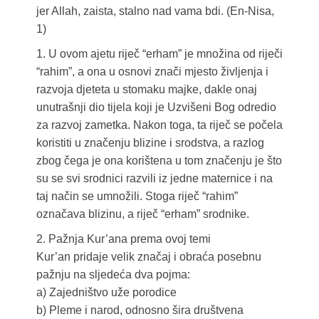
jer Allah, zaista, stalno nad vama bdi. (En-Nisa,
1)
1. U ovom ajetu riječ “erham” je množina od riječi
“rahim”, a ona u osnovi znači mjesto življenja i
razvoja djeteta u stomaku majke, dakle onaj
unutrašnji dio tijela koji je Uzvišeni Bog odredio
za razvoj zametka. Nakon toga, ta riječ se počela
koristiti u značenju blizine i srodstva, a razlog
zbog čega je ona korištena u tom značenju je što
su se svi srodnici razvili iz jedne maternice i na
taj način se umnožili. Stoga riječ “rahim”
označava blizinu, a riječ “erham” srodnike.
2. Pažnja Kur’ana prema ovoj temi
Kur’an pridaje velik značaj i obraća posebnu
pažnju na sljedeća dva pojma:
a) Zajedništvo uže porodice
b) Pleme i narod, odnosno šira društvena