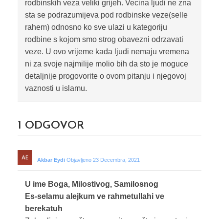
rodbinskih veza veliki grijeh. Vecina ljudi ne zna
sta se podrazumijeva pod rodbinske veze(selle
rahem) odnosno ko sve ulazi u kategoriju
rodbine s kojom smo strog obavezni odrzavati
veze. U ovo vrijeme kada ljudi nemaju vremena
ni za svoje najmilije molio bih da sto je moguce
detaljnije progovorite o ovom pitanju i njegovoj
vaznosti u islamu.
1
ODGOVOR
Akbar Eydi
Objavljeno 23 Decembra, 2021
U ime Boga, Milostivog, Samilosnog
Es-selamu alejkum ve rahmetullahi ve
berekatuh