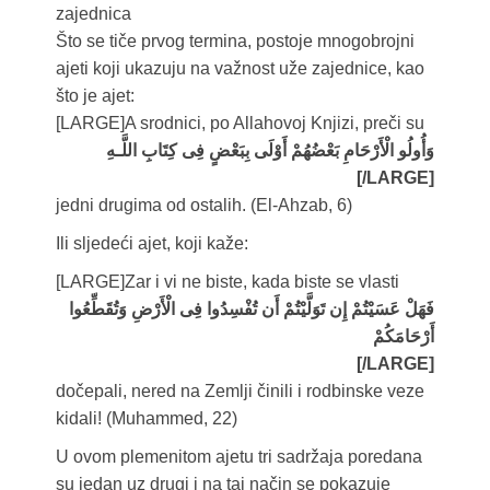
zajednica
Što se tiče prvog termina, postoje mnogobrojni
ajeti koji ukazuju na važnost uže zajednice, kao
što je ajet:
[LARGE]
A srodnici, po Allahovoj Knjizi, preči su
وَأُولُو الْأَرْحَامِ بَعْضُهُمْ أَوْلَى بِبَعْضٍ فِی كِتَابِ اللَّـهِ
[/LARGE]
jedni drugima od ostalih. (El-Ahzab, 6)
Ili sljedeći ajet, koji kaže:
[LARGE]
Zar i vi ne biste, kada biste se vlasti
فَهَلْ عَسَيْتُمْ إِن تَوَلَّيْتُمْ أَن تُفْسِدُوا فِی الْأَرْضِ وَتُقَطِّعُوا
أَرْحَامَكُمْ
[/LARGE]
dočepali, nered na Zemlji činili i rodbinske veze
kidali! (Muhammed, 22)
U ovom plemenitom ajetu tri sadržaja poredana
su jedan uz drugi i na taj način se pokazuje