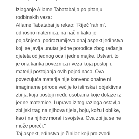
Izlaganje Allame Tabatabaija po pitanju
rodbinskih veza:
Allame Tabatabai je rekao: “Riječ ‘rahim’,
odnosno maternica, na način kako je
pojašnjena, podrazumijeva onaj aspekt jedinstva
koji se javlja unutar jedne porodice zbog rađanja
djeteta od jednog oca i jedne majke. Ustvari, to
je ona karika poveznica i veza koja postoji u
materiji postojanja ovih pojedinaca. Ova
povezujuća materija nije konvencionalne ni
imaginarne prirode već je to istinska i objektivna
zbilja koja postoji među osobama koje dolaze iz
jedne maternice. I upravo iz tog razloga ostavlja
zbiljski trag na njihova tijela, boju, kožu i oblike,
kao i na njihov moral i svojstva. Ova zbilja se ne
može poreći.”
Taj aspekt jedinstva je činilac koji proizvodi