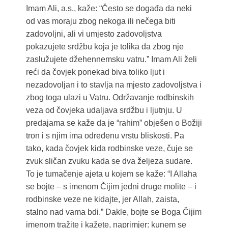
Imam Ali, a.s., kaže: “Često se događa da neki
od vas moraju zbog nekoga ili nečega biti
zadovoljni, ali vi umjesto zadovoljstva
pokazujete srdžbu koja je tolika da zbog nje
zaslužujete džehennemsku vatru.” Imam Ali želi
reći da čovjek ponekad biva toliko ljut i
nezadovoljan i to stavlja na mjesto zadovoljstva i
zbog toga ulazi u Vatru. Održavanje rodbinskih
veza od čovjeka udaljava srdžbu i ljutnju. U
predajama se kaže da je “rahim” obješen o Božiji
tron i s njim ima određenu vrstu bliskosti. Pa
tako, kada čovjek kida rodbinske veze, čuje se
zvuk sličan zvuku kada se dva željeza sudare.
To je tumačenje ajeta u kojem se kaže: “I Allaha
se bojte – s imenom Čijim jedni druge molite – i
rodbinske veze ne kidajte, jer Allah, zaista,
stalno nad vama bdi.” Dakle, bojte se Boga Čijim
imenom tražite i kažete, naprimjer: kunem se