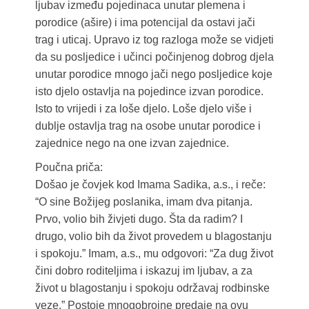
ljubav između pojedinaca unutar plemena i
porodice (ašire) i ima potencijal da ostavi jači
trag i uticaj. Upravo iz tog razloga može se vidjeti
da su posljedice i učinci počinjenog dobrog djela
unutar porodice mnogo jači nego posljedice koje
isto djelo ostavlja na pojedince izvan porodice.
Isto to vrijedi i za loše djelo. Loše djelo više i
dublje ostavlja trag na osobe unutar porodice i
zajednice nego na one izvan zajednice.
Poučna priča:
Došao je čovjek kod Imama Sadika, a.s., i reče:
“O sine Božijeg poslanika, imam dva pitanja.
Prvo, volio bih živjeti dugo. Šta da radim? I
drugo, volio bih da život provedem u blagostanju
i spokoju.” Imam, a.s., mu odgovori: “Za dug život
čini dobro roditeljima i iskazuj im ljubav, a za
život u blagostanju i spokoju održavaj rodbinske
veze.” Postoje mnogobrojne predaje na ovu