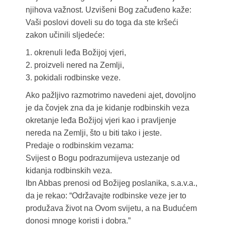
njihova važnost. Uzvišeni Bog začuđeno kaže:
Vaši poslovi doveli su do toga da ste kršeći
zakon učinili sljedeće:
1. okrenuli leđa Božijoj vjeri,
2. proizveli nered na Zemlji,
3. pokidali rodbinske veze.
Ako pažljivo razmotrimo navedeni ajet, dovoljno
je da čovjek zna da je kidanje rodbinskih veza
okretanje leđa Božijoj vjeri kao i pravljenje
nereda na Zemlji, što u biti tako i jeste.
Predaje o rodbinskim vezama:
Svijest o Bogu podrazumijeva ustezanje od
kidanja rodbinskih veza.
Ibn Abbas prenosi od Božijeg poslanika, s.a.v.a.,
da je rekao: “Održavajte rodbinske veze jer to
produžava život na Ovom svijetu, a na Budućem
donosi mnoge koristi i dobra.”