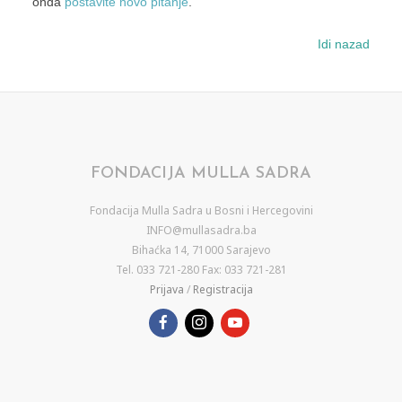
onda
postavite novo pitanje
.
Idi nazad
FONDACIJA MULLA SADRA
Fondacija Mulla Sadra u Bosni i Hercegovini
INFO@mullasadra.ba
Bihaćka 14, 71000 Sarajevo
Tel. 033 721-280 Fax: 033 721-281
Prijava
/
Registracija