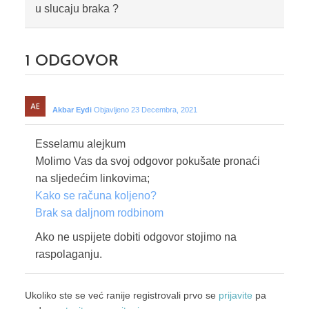
u slucaju braka ?
1
ODGOVOR
Akbar Eydi
Objavljeno 23 Decembra, 2021
Esselamu alejkum
Molimo Vas da svoj odgovor pokušate pronaći
na sljedećim linkovima;
Kako se računa koljeno?
Brak sa daljnom rodbinom
Ako ne uspijete dobiti odgovor stojimo na
raspolaganju.
Ukoliko ste se već ranije registrovali prvo se
prijavite
pa