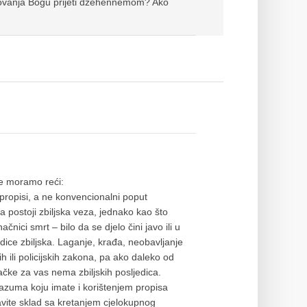
bovanja Bogu prijeti dzehennemom? Ako
je moramo reći:
i propisi, a ne konvencionalni poput
a postoji zbiljska veza, jednako kao što
nici smrt – bilo da se djelo čini javo ili u
edice zbiljska. Laganje, krađa, neobavljanje
h ili policijskih zakona, pa ako daleko od
začke za vas nema zbiljskih posljedica.
azuma koju imate i korištenjem propisa
avite sklad sa kretanjem cjelokupnog