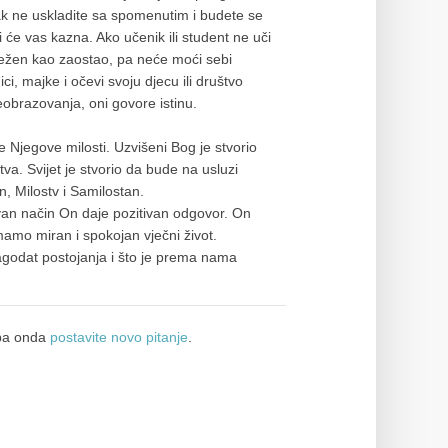
ak ne uskladite sa spomenutim i budete se
ći će vas kazna. Ako učenik ili student ne uči
ilježen kao zaostao, pa neće moći sebi
ci, majke i očevi svoju djecu ili društvo
obrazovanja, oni govore istinu.
 Njegove milosti. Uzvišeni Bog je stvorio
a. Svijet je stvorio da bude na usluzi
, Milostv i Samilostan.
an način On daje pozitivan odgovor. On
mamo miran i spokojan vječni život.
godat postojanja i što je prema nama
a onda
postavite novo pitanje
.