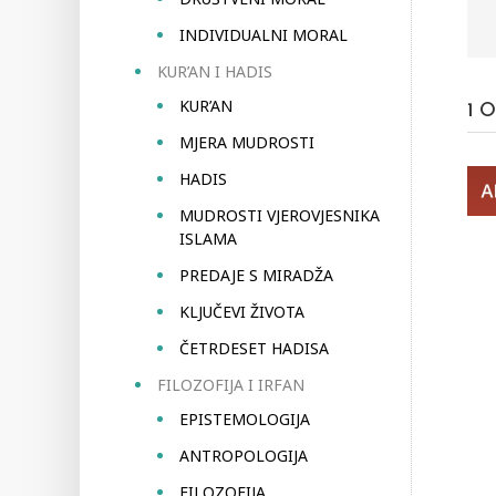
INDIVIDUALNI MORAL
KUR’AN I HADIS
KUR’AN
1
O
MJERA MUDROSTI
HADIS
MUDROSTI VJEROVJESNIKA
ISLAMA
PREDAJE S MIRADŽA
KLJUČEVI ŽIVOTA
ČETRDESET HADISA
FILOZOFIJA I IRFAN
EPISTEMOLOGIJA
ANTROPOLOGIJA
FILOZOFIJA