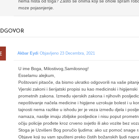
nema nista od toga? Zasto se onima koji se ohole spram ro
moze pojasnjenje.
DGOVOR
Akbar Eydi
Objavljeno 23 Decembra, 2021
U ime Boga, Milostivog,Samilosnog!
Esselamu alejkum,
Poštovani pitaoče, da bismo ukratko odgovorili na vaše pitan
Vjerski zakoni i šerijatski propisi su kao medicinski i higijensk
prometnih zakona. Između vjerskih zakona i njihovih posljedic
nepoštivanje načela medicine i higijene uzrokuje bolest i u konač
tajnosti nema razlike u ishodu jer je veza između djela i poslj
namaza, nasilje imaju zbiljske posljedice i nisu poput prometni
očiju policije prođete kroz crveno svjetlo ili ako vozite bez vo
Stoga je Uzvišeni Bog poručio ljudima: ako uz pomoć snage r
Objave koji su vam spušteni preko čistih božanskih ljudi napr