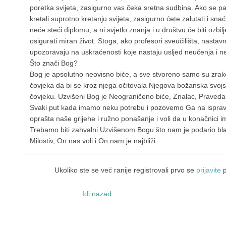
poretka svijeta, zasigurno vas čeka sretna sudbina. Ako se p
kretali suprotno kretanju svijeta, zasigurno ćete zalutati i sna
neće steći diplomu, a ni svjetlo znanja i u društvu će biti ozb
osigurati miran život. Stoga, ako profesori sveučilišta, nastavni
upozoravaju na uskraćenosti koje nastaju usljed neučenja i ne
Što znači Bog?
Bog je apsolutno neovisno biće, a sve stvoreno samo su zrake
čovjeka da bi se kroz njega očitovala Njegova božanska svojstv
čovjeku. Uzvišeni Bog je Neograničeno biće, Znalac, Pravedan
Svaki put kada imamo neku potrebu i pozovemo Ga na isprav
oprašta naše grijehe i ružno ponašanje i voli da u konačnici i
Trebamo biti zahvalni Uzvišenom Bogu što nam je podario bla
Milostiv, On nas voli i On nam je najbliži.
Ukoliko ste se već ranije registrovali prvo se
prijavite
p
Idi nazad