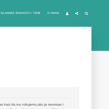
ISLAMSKE ZNANOSTI I TEME
O NAMA
s trazi da mu robujemo,ako je neovisan i