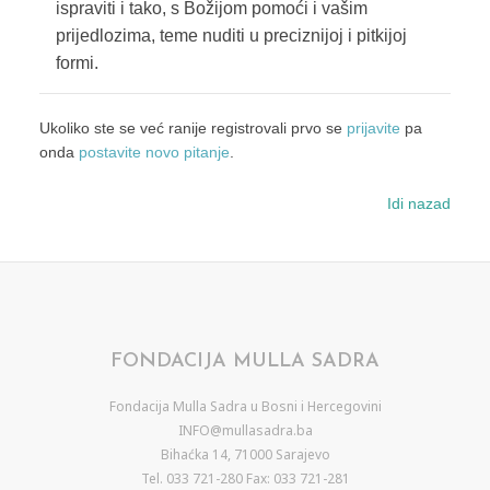
ispraviti i tako, s Božijom pomoći i vašim
prijedlozima, teme nuditi u preciznijoj i pitkijoj
formi.
Ukoliko ste se već ranije registrovali prvo se
prijavite
pa
onda
postavite novo pitanje
.
Idi nazad
FONDACIJA MULLA SADRA
Fondacija Mulla Sadra u Bosni i Hercegovini
INFO@mullasadra.ba
Bihaćka 14, 71000 Sarajevo
Tel. 033 721-280 Fax: 033 721-281