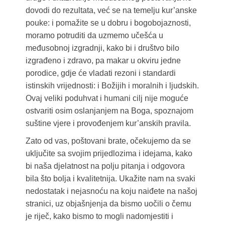
dovodi do rezultata, već se na temelju kur’anske
pouke: i pomažite se u dobru i bogobojaznosti,
moramo potruditi da uzmemo učešća u
međusobnoj izgradnji, kako bi i društvo bilo
izgrađeno i zdravo, pa makar u okviru jedne
porodice, gdje će vladati rezoni i standardi
istinskih vrijednosti: i Božijih i moralnih i ljudskih.
Ovaj veliki poduhvat i humani cilj nije moguće
ostvariti osim oslanjanjem na Boga, spoznajom
suštine vjere i provođenjem kur’anskih pravila.
Zato od vas, poštovani brate, očekujemo da se
uključite sa svojim prijedlozima i idejama, kako
bi naša djelatnost na polju pitanja i odgovora
bila što bolja i kvalitetnija. Ukažite nam na svaki
nedostatak i nejasnoću na koju naiđete na našoj
stranici, uz objašnjenja da bismo uočili o čemu
je riječ, kako bismo to mogli nadomjestiti i