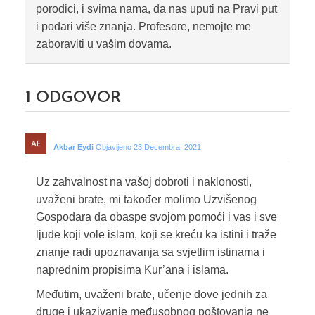
porodici, i svima nama, da nas uputi na Pravi put
i podari više znanja. Profesore, nemojte me
zaboraviti u vašim dovama.
1
ODGOVOR
Akbar Eydi
Objavljeno 23 Decembra, 2021
Uz zahvalnost na vašoj dobroti i naklonosti,
uvaženi brate, mi također molimo Uzvišenog
Gospodara da obaspe svojom pomoći i vas i sve
ljude koji vole islam, koji se kreću ka istini i traže
znanje radi upoznavanja sa svjetlim istinama i
naprednim propisima Kur’ana i islama.
Međutim, uvaženi brate, učenje dove jednih za
druge i ukazivanje međusobnog poštovanja ne