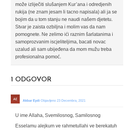
može izliječiti slušanjem Kur’ana i odredjenih
rukija (ne znam jesam li tacno napisala) ali ja se
bojim da u tom stanju ne naudi našem djetetu.
Stvar je zaista ozbiljna i molim vas da nam
pomognete. Ne zelimo ići raznim šarlatanima i
samoprozvanim iscjeliteljima, bacati novac
uzalud ali sam ubijeđena da mom mužu treba
profesionalna pomoć.
1
ODGOVOR
Akbar Eydi
Objavljeno 23 Decembra, 2021
U ime Allaha, Svemilosnog, Samilosnog
Esselamu alejkum ve rahmetullahi ve berekatuh