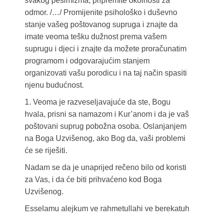
svakog pesimizma, pripremite okolnosti za
odmor. /…/ Promijenite psihološko i duševno
stanje vašeg poštovanog supruga i znajte da
imate veoma tešku dužnost prema vašem
suprugu i djeci i znajte da možete proračunatim
programom i odgovarajućim stanjem
organizovati vašu porodicu i na taj način spasiti
njenu budućnost.
1. Veoma je razveseljavajuće da ste, Bogu
hvala, prisni sa namazom i Kur’anom i da je vaš
poštovani suprug pobožna osoba. Oslanjanjem
na Boga Uzvišenog, ako Bog da, vaši problemi
će se riješiti.
Nadam se da je unaprijed rečeno bilo od koristi
za Vas, i da će biti prihvaćeno kod Boga
Uzvišenog.
Esselamu alejkum ve rahmetullahi ve berekatuh