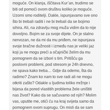
moguće. On klanja, iščitava Kur’an, trudimo se
biti od pomoći ovom društvu koliko je moguće.
Uzorni smo roditelji. Dakle, ispunjavamo sve ono
što bi trebali raditi i ne bi trebali da se bojimo
sihira. Ali, na zdravlju mog muža vidim da to nije
dovoljno. Bojim se za svoje dijete. On je stalno
nervozan, ne da mi da mu priđem, ne ispunjava
svoje bračne dužnosti i između nas je veliki jaz
koji ja ne mogu preći a očajnički želim da mu
pomognem da se izbori s tim. Pritišću ga
poslovni problemi, pod stresom je 24h dnevno,
ne spava kako treba… Gdje da odemo, šta da
radimo? Znam ko nam to sve radi ali ne mogu
otkriti zašto? Odakle u ljudima toliko mržnje i
bijesa da pored vlastitih problema žele uništiti
nas život? Kako da se sačuvamo od njih? Molim
vas, uputite me, otići ću na kraj svijeta samo da
pomognem svom suprugu. On misli da se sam