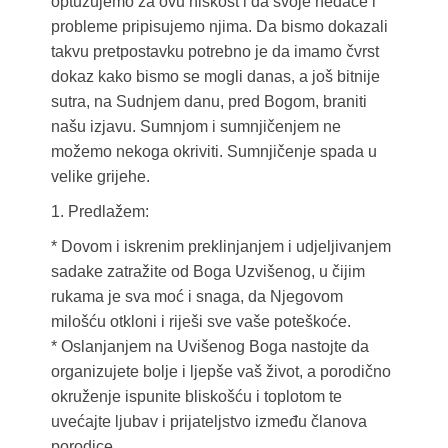
optužujemo za ovu niskost i da svoje nedaće i
probleme pripisujemo njima. Da bismo dokazali
takvu pretpostavku potrebno je da imamo čvrst
dokaz kako bismo se mogli danas, a još bitnije
sutra, na Sudnjem danu, pred Bogom, braniti
našu izjavu. Sumnjom i sumnjičenjem ne
možemo nekoga okriviti. Sumnjičenje spada u
velike grijehe.
1. Predlažem:
* Dovom i iskrenim preklinjanjem i udjeljivanjem
sadake zatražite od Boga Uzvišenog, u čijim
rukama je sva moć i snaga, da Njegovom
milošću otkloni i riješi sve vaše poteškoće.
* Oslanjanjem na Uvišenog Boga nastojte da
organizujete bolje i ljepše vaš život, a porodično
okruženje ispunite bliskošću i toplotom te
uvećajte ljubav i prijateljstvo između članova
porodice.