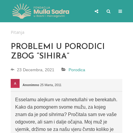
Pitanja
PROBLEMI U PORODICI
ZBOG “SIHIRA”
23 Decembra, 2021
Porodica
Anonimno
25 Marta, 2011
Esselamu alejkum ve rahmetullahi ve berekatuh.
Kako da pomognem svome mužu, za kojeg
znam da je pod sihrima? Pročitala sam sve vaše
odgovore, ali sam i dalje očajna. Moj muž je
vjernik, držimo se za našu vjeru čvrsto koliko je