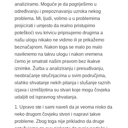
analiziramo. Moguće je da pogriješimo u
određivanju i prepoznavanju uzroka nekog
problema. Mi, ljudi, volimo u u problemima
projicirati i umjesto da realno pristupimo
poteškoći svu krivicu pripisujemo drugima a
našu ulogu nikako ne vidimo ili je prikažemo
beznačajnom. Nakon toga se malo po malo
naviknemo na takvu ulogu i nakon vremena
ćemo je smatrati našim pravom bez ikakve
iznimke. Žurba u analiziranju i presuđivanju,
neobraćanje stručnjacima u svim područjima,
olahko shvatanje nekih pitanja i slušanje raznih
izjava i izmišljotina su stvari koje mogu čovjeka
udaljiti od ispravnog shvatanja.
1. Upravo ste i sami naveli da je veoma nisko da
neko drugom čovjeku stvori i napravi takve
probleme. Zbog toga nije prikladno da druge