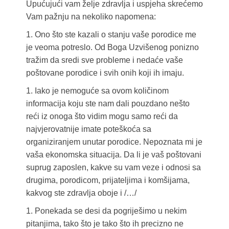
Upućujući vam želje zdravlja i uspjeha skrećemo
Vam pažnju na nekoliko napomena:
1. Ono što ste kazali o stanju vaše porodice me
je veoma potreslo. Od Boga Uzvišenog ponizno
tražim da sredi sve probleme i nedaće vaše
poštovane porodice i svih onih koji ih imaju.
1. Iako je nemoguće sa ovom količinom
informacija koju ste nam dali pouzdano nešto
reći iz onoga što vidim mogu samo reći da
najvjerovatnije imate poteškoća sa
organiziranjem unutar porodice. Nepoznata mi je
vaša ekonomska situacija. Da li je vaš poštovani
suprug zaposlen, kakve su vam veze i odnosi sa
drugima, porodicom, prijateljima i komšijama,
kakvog ste zdravlja oboje i /…/
1. Ponekada se desi da pogriješimo u nekim
pitanjima, tako što je tako što ih precizno ne