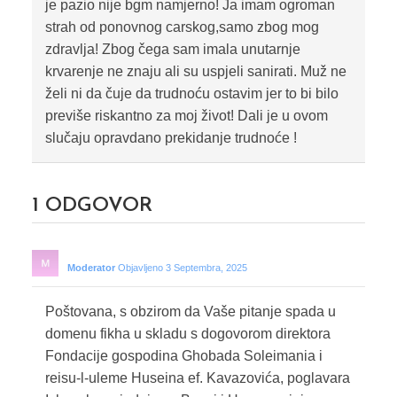
je pazio nije bgm namjerno! Ja imam ogroman
strah od ponovnog carskog,samo zbog mog
zdravlja! Zbog čega sam imala unutarnje
krvarenje ne znaju ali su uspjeli sanirati. Muž ne
želi ni da čuje da trudnoću ostavim jer to bi bilo
previše riskantno za moj život! Dali je u ovom
slučaju opravdano prekidanje trudnoće !
1
ODGOVOR
Moderator
Objavljeno 3 Septembra, 2025
Poštovana, s obzirom da Vaše pitanje spada u
domenu fikha u skladu s dogovorom direktora
Fondacije gospodina Ghobada Soleimania i
reisu-l-uleme Huseina ef. Kavazovića, poglavara