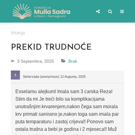
Pitanja
PREKID TRUDNOĆE
3 Septembra, 2025
Brak
Seherzada (anonymous)
12 Augusta, 2025
Esselamu alejkum! Imala sam 3 carska Reza!
Stim da mi Je treći bilo sa komplikacijama
unutrašnjim krvarenjem,nakon čega sam morala
krv primati sanirano je,nakon toga sam imala par
puta temparaturu i zastoj crijeva!! Ponovo sam
ostala trudna a bebi je godina i 2 mjeseca!! Muž