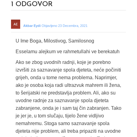
1
ODGOVOR
Akbar Eydi
Objavljeno 23 Decembra, 2021
U Ime Boga, Milostivog, Samilosnog
Esselamu alejkum ve rahmetullahi ve berekatuh
Ako se zbog uvodnih radnji, koje je porebno
izvršiti za saznavanje spola djeteta, neće počiniti
grijeh, onda u tome nema problema. Naprimjer,
ako je osoba koja radi ultrazvuk mahrem ili žena,
to šerijatski ne predstavlja problem. Ali, ako su
uvodne radnje za saznavanje spola djeteta
zabranjene, onda je i sam taj čin zabranjen. Tako
je jer je, u tom slučaju, tijelo žene vidljivo
nemahremu. Stoga samo saznavanje spola
djeteta nije problem, ali treba pripaziti na uvodne