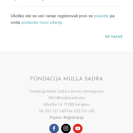
Ukoliko ste se već ranije registrovali prvo se
prijavite
pa
onda
postavite novo pitanje
.
Idi nazad
FONDACIJA MULLA SADRA
Fondacija Mulla Sadra u Bosni i Hercegovini
INFO@mullasadra.ba
Bihaćka 14, 71000 Sarajevo
Tel. 033 721-280 Fax: 033 721-281
Prijava
/
Registracija