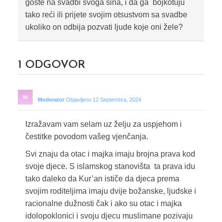
goste na svadbi svoga sina, i da ga bojkotuju
tako reći ili prijete svojim otsustvom sa svadbe
ukoliko on odbija pozvati ljude koje oni žele?
1
ODGOVOR
Moderator
Objavljeno 12 Septembra, 2024
Izražavam vam selam uz želju za uspjehom i
čestitke povodom vašeg vjenčanja.
Svi znaju da otac i majka imaju brojna prava kod
svoje djece. S islamskog stanovišta ta prava idu
tako daleko da Kur’an ističe da djeca prema
svojim roditeljima imaju dvije božanske, ljudske i
racionalne dužnosti čak i ako su otac i majka
idolopoklonici i svoju djecu muslimane pozivaju