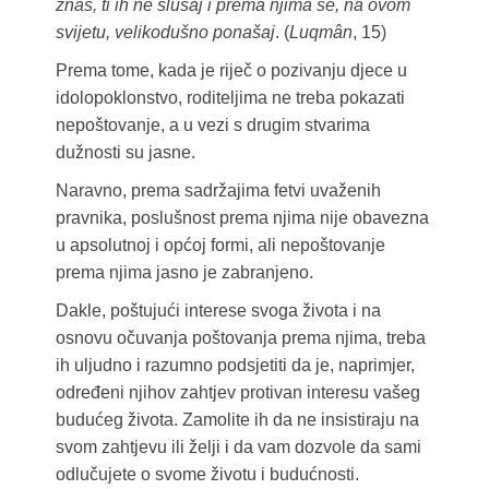
znaš, ti ih ne slušaj i prema njima se, na ovom
svijetu, velikodušno ponašaj
. (
Luqmân
, 15)
Prema tome, kada je riječ o pozivanju djece u
idolopoklonstvo, roditeljima ne treba pokazati
nepoštovanje, a u vezi s drugim stvarima
dužnosti su jasne.
Naravno, prema sadržajima fetvi uvaženih
pravnika, poslušnost prema njima nije obavezna
u apsolutnoj i općoj formi, ali nepoštovanje
prema njima jasno je zabranjeno.
Dakle, poštujući interese svoga života i na
osnovu očuvanja poštovanja prema njima, treba
ih uljudno i razumno podsjetiti da je, naprimjer,
određeni njihov zahtjev protivan interesu vašeg
budućeg života. Zamolite ih da ne insistiraju na
svom zahtjevu ili želji i da vam dozvole da sami
odlučujete o svome životu i budućnosti.