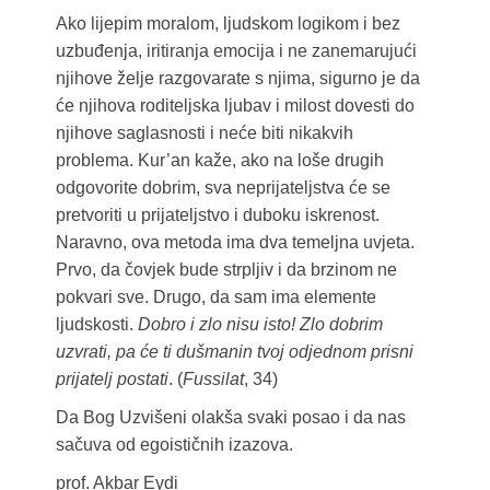
Ako lijepim moralom, ljudskom logikom i bez
uzbuđenja, iritiranja emocija i ne zanemarujući
njihove želje razgovarate s njima, sigurno je da
će njihova roditeljska ljubav i milost dovesti do
njihove saglasnosti i neće biti nikakvih
problema. Kur’an kaže, ako na loše drugih
odgovorite dobrim, sva neprijateljstva će se
pretvoriti u prijateljstvo i duboku iskrenost.
Naravno, ova metoda ima dva temeljna uvjeta.
Prvo, da čovjek bude strpljiv i da brzinom ne
pokvari sve. Drugo, da sam ima elemente
ljudskosti.
Dobro i zlo nisu isto! Zlo dobrim
uzvrati, pa će ti dušmanin tvoj odjednom prisni
prijatelj postati
. (
Fussilat
, 34)
Da Bog Uzvišeni olakša svaki posao i da nas
sačuva od egoističnih izazova.
prof. Akbar Eydi