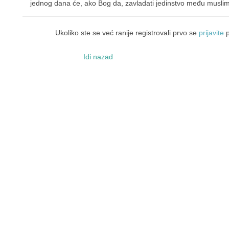
jednog dana će, ako Bog da, zavladati jedinstvo među musli
Ukoliko ste se već ranije registrovali prvo se
prijavite
p
Idi nazad