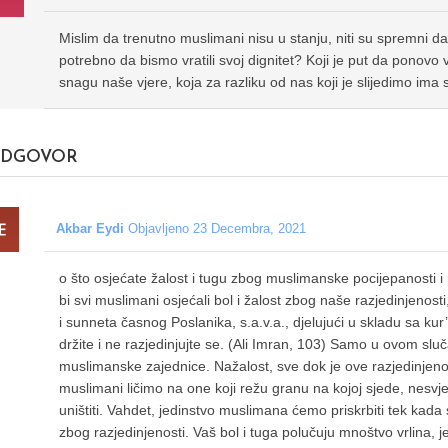
Mislim da trenutno muslimani nisu u stanju, niti su spremni da b
potrebno da bismo vratili svoj dignitet? Koji je put da ponovo 
snagu naše vjere, koja za razliku od nas koji je slijedimo ima
DGOVOR
Akbar Eydi
Objavljeno 23 Decembra, 2021
o što osjećate žalost i tugu zbog muslimanske pocijepanosti i p
bi svi muslimani osjećali bol i žalost zbog naše razjedinjenost
i sunneta časnog Poslanika, s.a.v.a., djelujući u skladu sa ku
držite i ne razjedinjujte se. (Ali Imran, 103) Samo u ovom slu
muslimanske zajednice. Nažalost, sve dok je ove razjedinjeno
muslimani ličimo na one koji režu granu na kojoj sjede, nesv
uništiti. Vahdet, jedinstvo muslimana ćemo priskrbiti tek kada
zbog razjedinjenosti. Vaš bol i tuga polučuju mnoštvo vrlina, 