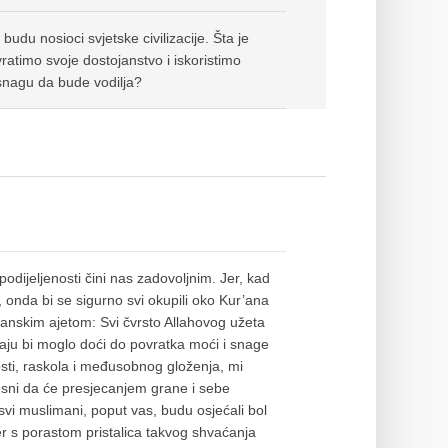
udu nosioci svjetske civilizacije. Šta je
vratimo svoje dostojanstvo i iskoristimo
 snagu da bude vodilja?
odijeljenosti čini nas zadovoljnim. Jer, kad
i, onda bi se sigurno svi okupili oko Kur’ana
r’anskim ajetom: Svi čvrsto Allahovog užeta
čaju bi moglo doći do povratka moći i snage
sti, raskola i međusobnog gloženja, mi
jesni da će presjecanjem grane i sebe
 svi muslimani, poput vas, budu osjećali bol
jer s porastom pristalica takvog shvaćanja