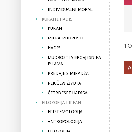
INDIVIDUALNI MORAL
KUR’AN I HADIS
KUR’AN
MJERA MUDROSTI
1
O
HADIS
MUDROSTI VJEROVJESNIKA
ISLAMA
PREDAJE S MIRADŽA
KLJUČEVI ŽIVOTA
ČETRDESET HADISA
FILOZOFIJA I IRFAN
EPISTEMOLOGIJA
ANTROPOLOGIJA
FILOZOFIJA