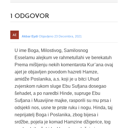
1
ODGOVOR
Akbar Eydi
Objavljeno 23 Decembra, 2021
U ime Boga, Milostivog, Samilosnog
Esselamu alejkum ve rahmetullahi ve berekatuh
Prema mišljenju nekih komentarota Kur’ana ovaj
ajet je objavljen povodom hazreti Hamze,
amidže Poslanika, a.s. koji je u bitci Uhud
zvjerskom rukom sluge Ebu Sufjana dosegao
šehadet, a po naredbi Hinde, supruge Ebu
Sufjana i Muavijine majke, rasporili su mu prsa i
odsjekli nos, usne te prste ruku i nogu. Hinda, taj
neprijatelj Boga i Poslanika, zbog bijesa i
srdžbe, pojela je komad Hamzine džigerice, tog