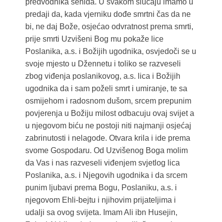
predvodnika šehida. U svakom slučaju imamo u
predaji da, kada vjerniku dođe smrtni čas da ne
bi, ne daj Bože, osjećao odvratnost prema smrti,
prije smrti Uzvišeni Bog mu pokaže lice
Poslanika, a.s. i Božijih ugodnika, osvjedoči se u
svoje mjesto u Džennetu i toliko se razveseli
zbog viđenja poslanikovog, a.s. lica i Božijih
ugodnika da i sam poželi smrt i umiranje, te sa
osmijehom i radosnom dušom, srcem prepunim
povjerenja u Božiju milost odbacuju ovaj svijet a
u njegovom biću ne postoji niti najmanji osjećaj
zabrinutosti i nelagode. Otvara krila i ide prema
svome Gospodaru. Od Uzvišenog Boga molim
da Vas i nas razveseli viđenjem svjetlog lica
Poslanika, a.s. i Njegovih ugodnika i da srcem
punim ljubavi prema Bogu, Poslaniku, a.s. i
njegovom Ehli-bejtu i njihovim prijateljima i
udalji sa ovog svijeta. Imam Ali ibn Husejin,