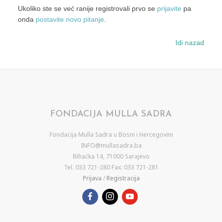
Ukoliko ste se već ranije registrovali prvo se
prijavite
pa
onda
postavite novo pitanje
.
Idi nazad
FONDACIJA MULLA SADRA
Fondacija Mulla Sadra u Bosni i Hercegovini
INFO@mullasadra.ba
Bihaćka 14, 71000 Sarajevo
Tel. 033 721-280 Fax: 033 721-281
Prijava
/
Registracija