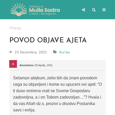
Pitanja
POVOD OBJAVE AJETA
23 Decembra, 2021
Kur'an
Anonimno
26 Aprila, 2011
Selamun alejkum, zelio bih da znam povodom
cega su objavljeni i kome su upuceni ovi ajeti: “O
ti duso smirena vrati se Svome Gospodaru
zadovoljna, a i on Tobom zadovoljan…”? Hvala i
da vas Allah dz.s. prozivi u drustvu Poslanika
savs i evlija.