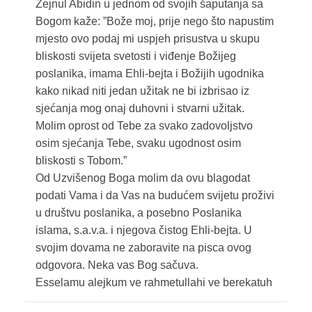
Zejnul Abidin u jednom od svojih šaputanja sa
Bogom kaže: ”Bože moj, prije nego što napustim
mjesto ovo podaj mi uspjeh prisustva u skupu
bliskosti svijeta svetosti i viđenje Božijeg
poslanika, imama Ehli-bejta i Božijih ugodnika
kako nikad niti jedan užitak ne bi izbrisao iz
sjećanja mog onaj duhovni i stvarni užitak.
Molim oprost od Tebe za svako zadovoljstvo
osim sjećanja Tebe, svaku ugodnost osim
bliskosti s Tobom.”
Od Uzvišenog Boga molim da ovu blagodat
podati Vama i da Vas na budućem svijetu proživi
u društvu poslanika, a posebno Poslanika
islama, s.a.v.a. i njegova čistog Ehli-bejta. U
svojim dovama ne zaboravite na pisca ovog
odgovora. Neka vas Bog sačuva.
Esselamu alejkum ve rahmetullahi ve berekatuh