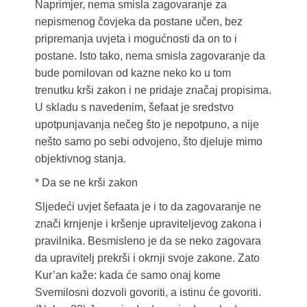
Naprimjer, nema smisla zagovaranje za
nepismenog čovjeka da postane učen, bez
pripremanja uvjeta i mogućnosti da on to i
postane. Isto tako, nema smisla zagovaranje da
bude pomilovan od kazne neko ko u tom
trenutku krši zakon i ne pridaje značaj propisima.
U skladu s navedenim, šefaat je sredstvo
upotpunjavanja nečeg što je nepotpuno, a nije
nešto samo po sebi odvojeno, što djeluje mimo
objektivnog stanja.
* Da se ne krši zakon
Sljedeći uvjet šefaata je i to da zagovaranje ne
znači krnjenje i kršenje upraviteljevog zakona i
pravilnika. Besmisleno je da se neko zagovara
da upravitelj prekrši i okrnji svoje zakone. Zato
Kur’an kaže: kada će samo onaj kome
Svemilosni dozvoli govoriti, a istinu će govoriti.