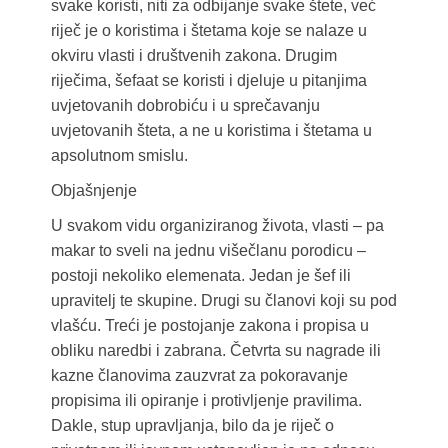
svake koristi, niti za odbijanje svake štete, već
riječ je o koristima i štetama koje se nalaze u
okviru vlasti i društvenih zakona. Drugim
riječima, šefaat se koristi i djeluje u pitanjima
uvjetovanih dobrobiću i u sprečavanju
uvjetovanih šteta, a ne u koristima i štetama u
apsolutnom smislu.
Objašnjenje
U svakom vidu organiziranog života, vlasti – pa
makar to sveli na jednu višečlanu porodicu –
postoji nekoliko elemenata. Jedan je šef ili
upravitelj te skupine. Drugi su članovi koji su pod
vlašću. Treći je postojanje zakona i propisa u
obliku naredbi i zabrana. Četvrta su nagrade ili
kazne članovima zauzvrat za pokoravanje
propisima ili opiranje i protivljenje pravilima.
Dakle, stup upravljanja, bilo da je riječ o