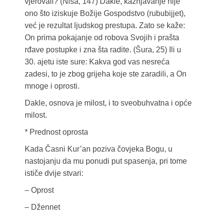
vjerovali? (Nisa, 147) Dakle, kažnjavanje nije
ono što iziskuje Božije Gospodstvo (rububijjet),
već je rezultat ljudskog prestupa. Zato se kaže:
On prima pokajanje od robova Svojih i prašta
rđave postupke i zna šta radite. (Šura, 25) Ili u
30. ajetu iste sure: Kakva god vas nesreća
zadesi, to je zbog grijeha koje ste zaradili, a On
mnoge i oprosti.
Dakle, osnova je milost, i to sveobuhvatna i opće
milost.
* Prednost oprosta
Kada Časni Kur’an poziva čovjeka Bogu, u
nastojanju da mu ponudi put spasenja, pri tome
ističe dvije stvari:
– Oprost
– Džennet