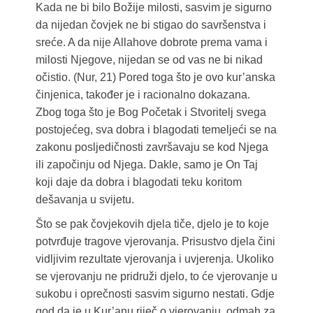
Kada ne bi bilo Božije milosti, sasvim je sigurno
da nijedan čovjek ne bi stigao do savršenstva i
sreće. A da nije Allahove dobrote prema vama i
milosti Njegove, nijedan se od vas ne bi nikad
očistio. (Nur, 21) Pored toga što je ovo kur’anska
činjenica, također je i racionalno dokazana.
Zbog toga što je Bog Početak i Stvoritelj svega
postojećeg, sva dobra i blagodati temeljeći se na
zakonu posljedičnosti završavaju se kod Njega
ili započinju od Njega. Dakle, samo je On Taj
koji daje da dobra i blagodati teku koritom
dešavanja u svijetu.
Što se pak čovjekovih djela tiče, djelo je to koje
potvrđuje tragove vjerovanja. Prisustvo djela čini
vidljivim rezultate vjerovanja i uvjerenja. Ukoliko
se vjerovanju ne pridruži djelo, to će vjerovanje u
sukobu i oprečnosti sasvim sigurno nestati. Gdje
god da je u Kur’anu riječ o vjerovanju, odmah za