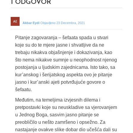
1
ODGOVOR
Akbar Eydi
Objavljeno 23 Decembra, 2021
Pitanje zagovaranja – šefaata spada u stvari
koje su do te mjere jasne i shvatljive da ne
trebaju nikakva objašnjenje i dokazivanja, kao
što nema nikakve sumnje u neophodnost njenog
postojanja u ljudskim zajednicama. Isto tako, sa
kur’anskog i šerijatskog aspekta ovo je pitanje
jasno i kur’anski ajeti potvrđujuće govore o
šefaatu.
Međutim, na temeljima izvjesnih dilema i
pretpostavki koje su neuskladive sa vjerovanjem
u Jednog Boga, sasvim jasno pitanje se
preobličilo u nešto zamršeno i opsežno. Za
nastajanje ovakve slike dobar dio učešća dali su