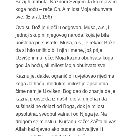
Božijih atributa. Kaznom Svojom Ja kažnjavam
koga hoću – reče On. A milost Moja obuhvata
sve. (E’araf, 156)
Ovo su Božije riječi u odgovoru Musa, a.s., i
jednoj skupini njegovog naroda, koja je bila
uništena pri susretu. Musa, a.s., je rekao: Bože,
da si htio uništio bi i njih i mene, još prije.
Uzvišeni mu reče: Moja kazna obuhvata koga
god Ja hoću, ali milost Moja obuhvata sve.
Kaznu je, dakle, ograničio i uvjetovao riječima
koga Ja hoću, međutim, milost je apsolutna,
čime nam je Uzvišeni Bog dao do znanja da je
kazna proistekla iz naših djela, grijeha i da
suštinski ne dolazi od Boga, dok je milost
apsolutna, sveobuhvatna i od Njega je. Na
drugom se mjestu u Kur’anu kaže: Zašto bi vas
Allah kažnjavao ako budete zahvaljivali i