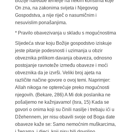
Božije naredbe temelje na nekim koristima koje
On zna, na zakonima svijeta i Njegovog
Gospodstva, a nije riječ o nasumičnim i
nesuvislim ponašanjima.
* Pravilo obavezivanja u skladu s mogućnostima
Sljedeća stvar koju Božije gospodstvo iziskuje
jeste pitanje podesnosti i uzimanja u obzir
obveznika prilikom davanja obaveza, odnosno
postojanje ravnoteže između obaveze i moći
obveznika da je izvrši. Veliki broj ajeta na
različite načine govore o ovoj temi. Naprimjer:
Allah nikoga ne opterećuje preko mogućnosti
njegovih. (Bekare, 286) A Mi dok poslanika ne
pošaljemo ne kažnjavamo! (Isra, 15) Kada se
govori o onima koji su činili nasilje i trebaju ići u
Džehennem, jer nisu obavili svoje od Boga date
obaveze kaže se: Samo nemoćnim muškarcima,
i ženama, i djeci, koji nisu bili dovoljno