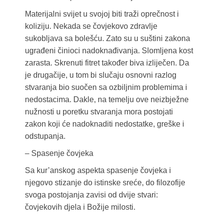
Materijalni svijet u svojoj biti traži oprečnost i
koliziju. Nekada se čovjekovo zdravlje
sukobljava sa bolešću. Zato su u suštini zakona
ugrađeni činioci nadoknađivanja. Slomljena kost
zarasta. Skrenuti fitret također biva izliječen. Da
je drugačije, u tom bi slučaju osnovni razlog
stvaranja bio suočen sa ozbiljnim problemima i
nedostacima. Dakle, na temelju ove neizbježne
nužnosti u poretku stvaranja mora postojati
zakon koji će nadoknaditi nedostatke, greške i
odstupanja.
– Spasenje čovjeka
Sa kur’anskog aspekta spasenje čovjeka i
njegovo stizanje do istinske sreće, do filozofije
svoga postojanja zavisi od dvije stvari:
čovjekovih djela i Božije milosti.