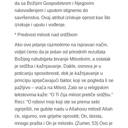
da sa Božijim Gospodstvom i Njegovim
rukovođenjem i uputom stignemo do
savršenstva. Ovaj atribut iziskuje oprost kao što
iziskuje i uputu i vođenje.
* Prednost milosti nad srdžbom
Ako ovo pitanje razmotrimo na ispravan način,
vidjet ćemo da je jedan od prirodnih rezultata
Božijeg rububijjeta bivanje Milostivim, a ostatak
je srdžba i kažnjavanje. Dakle, osnova je u
poticanju sposobnosti, dok je kažnjavanje u
principu sprječavajući faktor, koji se pogleda li se
pažljivo – vraća na Milost. Zato se u religijskim
tekstovima kaže: “O Ti čija milost pretiče srdžbu.”
Reci: “O robovi moji koji ste se prema sebi
ogriješili, ne gubite nadu u Allahovu milost! Allah
će, sigurno, sve grijehe oprostiti; On, doista,
mnogo prašta i On je milostiv. (Zumer, 53) Ovo je