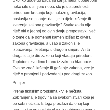
Ukoliko dođe do bacanja kanjamena, upotrebom
neke sile u smjeru neba, što je u suprotnosti
prirodnom kretanju koje nalaže gravitacija,
postavlja se pitanje: da li je to djelo kršenje ili
kvarenje zakona gravitacije? Svakako da nije
riječ niti o jednoj od ovih dvaju pretpostavki, već
o tome da je pomenuti kamen izišao iz okvira
zakona gravitacije, a ušao u zakon sile
izbacivanja i kretanja u drugom smjeru. A i ta
druga sila je dio zakona koji vladaju prirodom.
Toplotom izvodimo hranu iz zakona hladnoće.
Ovo ne znači kršenje ili gašenje zakona, već je
riječ o promjeni i podvođenju pod drugi zakon.
Primjer
Prema fikhskim propisima krv je nečista.
Zabranjena je trgovina sa svakom stvari koja je
po sebi nečista. Iz toga proizlazi da onaj koji
prodaje krv ne postaje vlasnik dobivenog novca.