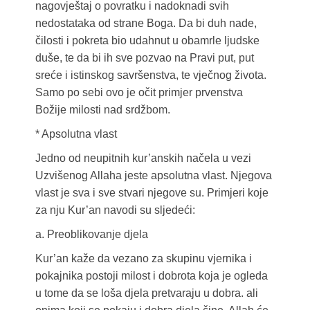
nagovještaj o povratku i nadoknadi svih
nedostataka od strane Boga. Da bi duh nade,
čilosti i pokreta bio udahnut u obamrle ljudske
duše, te da bi ih sve pozvao na Pravi put, put
sreće i istinskog savršenstva, te vječnog života.
Samo po sebi ovo je očit primjer prvenstva
Božije milosti nad srdžbom.
* Apsolutna vlast
Jedno od neupitnih kur’anskih načela u vezi
Uzvišenog Allaha jeste apsolutna vlast. Njegova
vlast je sva i sve stvari njegove su. Primjeri koje
za nju Kur’an navodi su sljedeći:
a. Preoblikovanje djela
Kur’an kaže da vezano za skupinu vjernika i
pokajnika postoji milost i dobrota koja je ogleda
u tome da se loša djela pretvaraju u dobra. ali