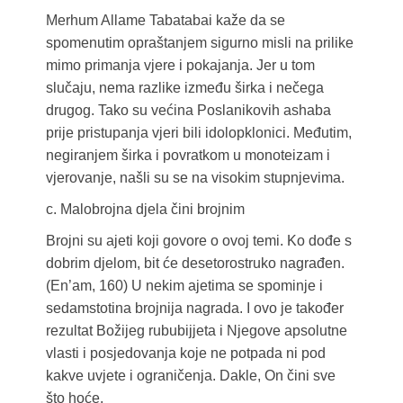
Merhum Allame Tabatabai kaže da se
spomenutim opraštanjem sigurno misli na prilike
mimo primanja vjere i pokajanja. Jer u tom
slučaju, nema razlike između širka i nečega
drugog. Tako su većina Poslanikovih ashaba
prije pristupanja vjeri bili idolopklonici. Međutim,
negiranjem širka i povratkom u monoteizam i
vjerovanje, našli su se na visokim stupnjevima.
c. Malobrojna djela čini brojnim
Brojni su ajeti koji govore o ovoj temi. Ko dođe s
dobrim djelom, bit će desetorostruko nagrađen.
(En’am, 160) U nekim ajetima se spominje i
sedamstotina brojnija nagrada. I ovo je također
rezultat Božijeg rububijjeta i Njegove apsolutne
vlasti i posjedovanja koje ne potpada ni pod
kakve uvjete i ograničenja. Dakle, On čini sve
što hoće.