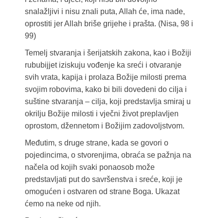
snalažljivi i nisu znali puta, Allah će, ima nade,
oprostiti jer Allah briše grijehe i prašta. (Nisa, 98 i
99)
Temelj stvaranja i šerijatskih zakona, kao i Božiji
rububijjet iziskuju vođenje ka sreći i otvaranje
svih vrata, kapija i prolaza Božije milosti prema
svojim robovima, kako bi bili dovedeni do cilja i
suštine stvaranja – cilja, koji predstavlja smiraj u
okrilju Božije milosti i vječni život preplavljen
oprostom, džennetom i Božijim zadovoljstvom.
Međutim, s druge strane, kada se govori o
pojedincima, o stvorenjima, obraća se pažnja na
načela od kojih svaki ponaosob može
predstavljati put do savršenstva i sreće, koji je
omogućen i ostvaren od strane Boga. Ukazat
ćemo na neke od njih.