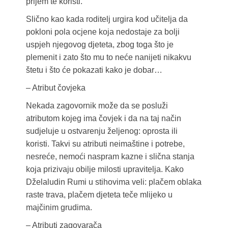
prijem te koristi.
Slično kao kada roditelj urgira kod učitelja da
pokloni pola ocjene koja nedostaje za bolji
uspjeh njegovog djeteta, zbog toga što je
plemenit i zato što mu to neće nanijeti nikakvu
štetu i što će pokazati kako je dobar…
– Atribut čovjeka
Nekada zagovornik može da se posluži
atributom kojeg ima čovjek i da na taj način
sudjeluje u ostvarenju željenog: oprosta ili
koristi. Takvi su atributi neimaštine i potrebe,
nesreće, nemoći naspram kazne i slična stanja
koja prizivaju obilje milosti upravitelja. Kako
Dželaludin Rumi u stihovima veli: plačem oblaka
raste trava, plačem djeteta teče mlijeko u
majčinim grudima.
– Atributi zagovarača