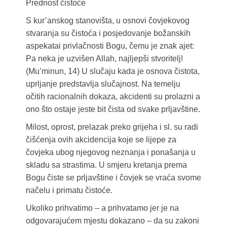
Prednost čistoće
S kur’anskog stanovišta, u osnovi čovjekovog
stvaranja su čistoća i posjedovanje božanskih
aspekatai privlačnosti Bogu, čemu je znak ajet:
Pa neka je uzvišen Allah, najljepši stvoritelj!
(Mu’minun, 14) U slučaju kada je osnova čistota,
uprljanje predstavlja slučajnost. Na temelju
očitih racionalnih dokaza, akcidenti su prolazni a
ono što ostaje jeste bit čista od svake prljavštine.
Milost, oprost, prelazak preko grijeha i sl. su radi
čišćenja ovih akcidencija koje se lijepe za
čovjeka ubog njegovog neznanja i ponašanja u
skladu sa strastima. U smjeru kretanja prema
Bogu čiste se prljavštine i čovjek se vraća svome
načelu i primatu čistoće.
Ukoliko prihvatimo – a prihvatamo jer je na
odgovarajućem mjestu dokazano – da su zakoni