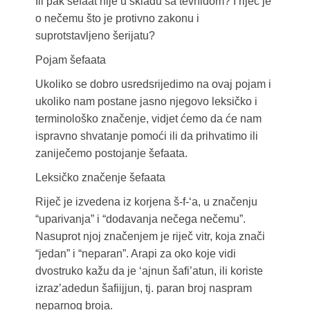
Ili pak šefaat nije u skladu sa tevhidom? I riječ je
o nečemu što je protivno zakonu i
suprotstavljeno šerijatu?
Pojam šefaata
Ukoliko se dobro usredsrijedimo na ovaj pojam i
ukoliko nam postane jasno njegovo leksičko i
terminološko značenje, vidjet ćemo da će nam
ispravno shvatanje pomoći ili da prihvatimo ili
zaniječemo postojanje šefaata.
Leksičko značenje šefaata
Riječ je izvedena iz korjena š-f-‘a, u značenju
“uparivanja” i “dodavanja nečega nečemu”.
Nasuprot njoj značenjem je riječ vitr, koja znači
“jedan” i “neparan”. Arapi za oko koje vidi
dvostruko kažu da je ‘ajnun šafi’atun, ili koriste
izraz’adedun šafiijjun, tj. paran broj naspram
neparnog broja.