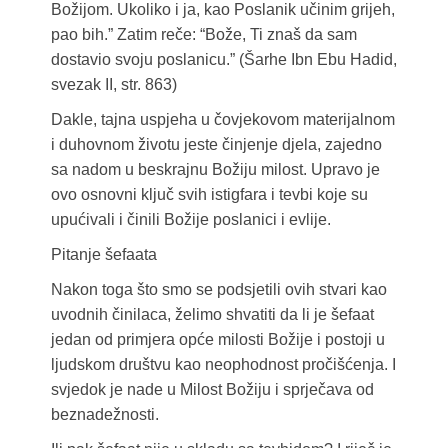
Božijom. Ukoliko i ja, kao Poslanik učinim grijeh,
pao bih.” Zatim reče: “Bože, Ti znaš da sam
dostavio svoju poslanicu.” (Šarhe Ibn Ebu Hadid,
svezak II, str. 863)
Dakle, tajna uspjeha u čovjekovom materijalnom
i duhovnom životu jeste činjenje djela, zajedno
sa nadom u beskrajnu Božiju milost. Upravo je
ovo osnovni ključ svih istigfara i tevbi koje su
upućivali i činili Božije poslanici i evlije.
Pitanje šefaata
Nakon toga što smo se podsjetili ovih stvari kao
uvodnih činilaca, želimo shvatiti da li je šefaat
jedan od primjera opće milosti Božije i postoji u
ljudskom društvu kao neophodnost pročišćenja. I
svjedok je nade u Milost Božiju i sprječava od
beznadežnosti.