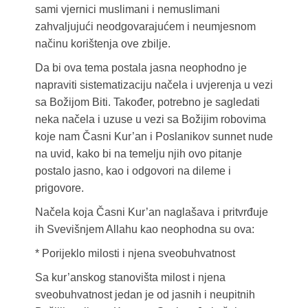
sami vjernici muslimani i nemuslimani
zahvaljujući neodgovarajućem i neumjesnom
načinu korištenja ove zbilje.
Da bi ova tema postala jasna neophodno je
napraviti sistematizaciju načela i uvjerenja u vezi
sa Božijom Biti. Također, potrebno je sagledati
neka načela i uzuse u vezi sa Božijim robovima
koje nam Časni Kur’an i Poslanikov sunnet nude
na uvid, kako bi na temelju njih ovo pitanje
postalo jasno, kao i odgovori na dileme i
prigovore.
Načela koja Časni Kur’an naglašava i pritvrđuje
ih Svevišnjem Allahu kao neophodna su ova:
* Porijeklo milosti i njena sveobuhvatnost
Sa kur’anskog stanovišta milost i njena
sveobuhvatnost jedan je od jasnih i neupitnih