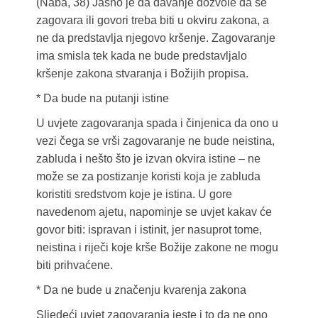
(Naba, 38) Jasno je da davanje dozvole da se
zagovara ili govori treba biti u okviru zakona, a
ne da predstavlja njegovo kršenje. Zagovaranje
ima smisla tek kada ne bude predstavljalo
kršenje zakona stvaranja i Božijih propisa.
* Da bude na putanji istine
U uvjete zagovaranja spada i činjenica da ono u
vezi čega se vrši zagovaranje ne bude neistina,
zabluda i nešto što je izvan okvira istine – ne
može se za postizanje koristi koja je zabluda
koristiti sredstvom koje je istina. U gore
navedenom ajetu, napominje se uvjet kakav će
govor biti: ispravan i istinit, jer nasuprot tome,
neistina i riječi koje krše Božije zakone ne mogu
biti prihvaćene.
* Da ne bude u značenju kvarenja zakona
Sljedeći uvjet zagovaranja jeste i to da ne ono