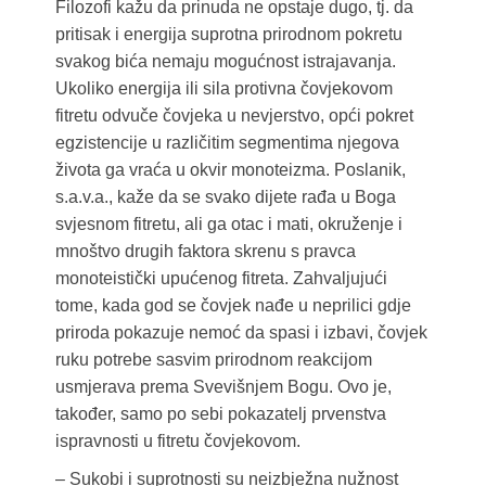
Filozofi kažu da prinuda ne opstaje dugo, tj. da
pritisak i energija suprotna prirodnom pokretu
svakog bića nemaju mogućnost istrajavanja.
Ukoliko energija ili sila protivna čovjekovom
fitretu odvuče čovjeka u nevjerstvo, opći pokret
egzistencije u različitim segmentima njegova
života ga vraća u okvir monoteizma. Poslanik,
s.a.v.a., kaže da se svako dijete rađa u Boga
svjesnom fitretu, ali ga otac i mati, okruženje i
mnoštvo drugih faktora skrenu s pravca
monoteistički upućenog fitreta. Zahvaljujući
tome, kada god se čovjek nađe u neprilici gdje
priroda pokazuje nemoć da spasi i izbavi, čovjek
ruku potrebe sasvim prirodnom reakcijom
usmjerava prema Svevišnjem Bogu. Ovo je,
također, samo po sebi pokazatelj prvenstva
ispravnosti u fitretu čovjekovom.
– Sukobi i suprotnosti su neizbježna nužnost