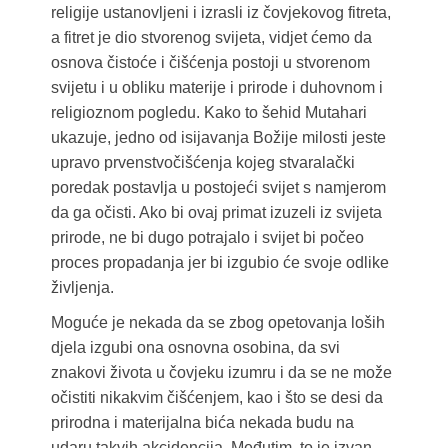
religije ustanovljeni i izrasli iz čovjekovog fitreta,
a fitret je dio stvorenog svijeta, vidjet ćemo da
osnova čistoće i čišćenja postoji u stvorenom
svijetu i u obliku materije i prirode i duhovnom i
religioznom pogledu. Kako to šehid Mutahari
ukazuje, jedno od isijavanja Božije milosti jeste
upravo prvenstvočišćenja kojeg stvaralački
poredak postavlja u postojeći svijet s namjerom
da ga očisti. Ako bi ovaj primat izuzeli iz svijeta
prirode, ne bi dugo potrajalo i svijet bi počeo
proces propadanja jer bi izgubio će svoje odlike
življenja.
Moguće je nekada da se zbog opetovanja loših
djela izgubi ona osnovna osobina, da svi
znakovi života u čovjeku izumru i da se ne može
očistiti nikakvim čišćenjem, kao i što se desi da
prirodna i materijalna bića nekada budu na
udaru takvih akcidencija. Međutim, to je izvan