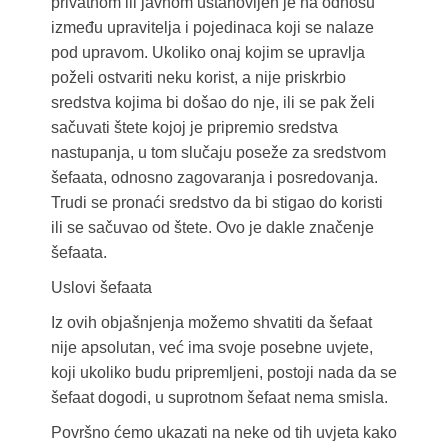
privatnom ili javnom ustanovljen je na odnosu
između upravitelja i pojedinaca koji se nalaze
pod upravom. Ukoliko onaj kojim se upravlja
poželi ostvariti neku korist, a nije priskrbio
sredstva kojima bi došao do nje, ili se pak želi
sačuvati štete kojoj je pripremio sredstva
nastupanja, u tom slučaju poseže za sredstvom
šefaata, odnosno zagovaranja i posredovanja.
Trudi se pronaći sredstvo da bi stigao do koristi
ili se sačuvao od štete. Ovo je dakle značenje
šefaata.
Uslovi šefaata
Iz ovih objašnjenja možemo shvatiti da šefaat
nije apsolutan, već ima svoje posebne uvjete,
koji ukoliko budu pripremljeni, postoji nada da se
šefaat dogodi, u suprotnom šefaat nema smisla.
Površno ćemo ukazati na neke od tih uvjeta kako