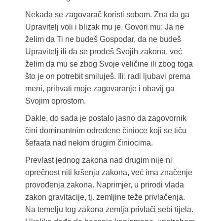
Nekada se zagovarač koristi sobom. Zna da ga
Upravitelj voli i blizak mu je. Govori mu: Ja ne
želim da Ti ne budeš Gospodar, da ne budeš
Upravitelj ili da se prođeš Svojih zakona, već
želim da mu se zbog Svoje veličine ili zbog toga
što je on potrebit smiluješ. Ili: radi ljubavi prema
meni, prihvati moje zagovaranje i obavij ga
Svojim oprostom.
Dakle, do sada je postalo jasno da zagovornik
čini dominantnim određene činioce koji se tiču
šefaata nad nekim drugim činiocima.
Prevlast jednog zakona nad drugim nije ni
oprečnost niti kršenja zakona, već ima značenje
provođenja zakona. Naprimjer, u prirodi vlada
zakon gravitacije, tj. zemljine teže privlačenja.
Na temelju tog zakona zemlja privlači sebi tijela.