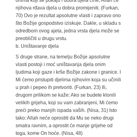
onima koji se pokaju i dobra djela čine, Allah će
njihova rđava djela u dobra promijeniti. (Furkan,
70) Ovo je rezultat apsolutne vlasti i zapravo ono
što Božije gospodstvo iziskuje. Dakle, u skladu s
odredbom ovog ajeta, jedna vrsta djela može se
preobličiti u drugu vrstu.
b. Uništavanje djela
S druge strane, na temelju Božije apsolutne
vlasti postoji i moć uništavanja djela onim
ljudima koji gaze i krše Božije zakone i granice. I
Mi ćemo pristupiti djelima njihovim koja su učinili
u prah i pepeo ih pretvoriti. (Furkan, 23) Ili,
drugom prilikom se kaže: Ako se budete klonili
velikih grijeha, koji su vam zabranjeni, Mi ćemo
preći preko manjih ispada vaših. (Nisa, 31) Isto
tako: Allah neće oprostiti da Mu se neko drugi
smatra ravnim, a oprostit će manje grijehe od
toga, kome On hoće. (Nisa, 48)