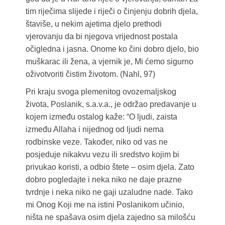
tim riječima slijede i riječi o činjenju dobrih djela,
štaviše, u nekim ajetima djelo prethodi
vjerovanju da bi njegova vrijednost postala
očigledna i jasna. Onome ko čini dobro djelo, bio
muškarac ili žena, a vjernik je, Mi ćemo sigurno
oživotvoriti čistim životom. (Nahl, 97)
Pri kraju svoga plemenitog ovozemaljskog
života, Poslanik, s.a.v.a., je održao predavanje u
kojem između ostalog kaže: “O ljudi, zaista
između Allaha i nijednog od ljudi nema
rodbinske veze. Također, niko od vas ne
posjeduje nikakvu vezu ili sredstvo kojim bi
privukao koristi, a odbio štete – osim djela. Zato
dobro pogledajte i neka niko ne daje prazne
tvrdnje i neka niko ne gaji uzaludne nade. Tako
mi Onog Koji me na istini Poslanikom učinio,
ništa ne spašava osim djela zajedno sa milošću