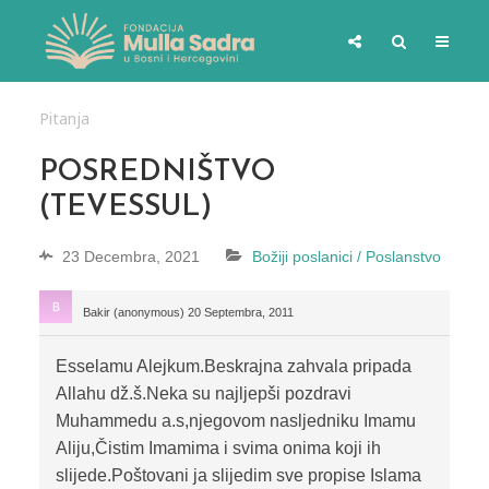
Pitanja
POSREDNIŠTVO
(TEVESSUL)
23 Decembra, 2021
Božiji poslanici / Poslanstvo
Bakir (anonymous)
20 Septembra, 2011
Esselamu Alejkum.Beskrajna zahvala pripada
Allahu dž.š.Neka su najljepši pozdravi
Muhammedu a.s,njegovom nasljedniku Imamu
Aliju,Čistim Imamima i svima onima koji ih
slijede.Poštovani ja slijedim sve propise Islama