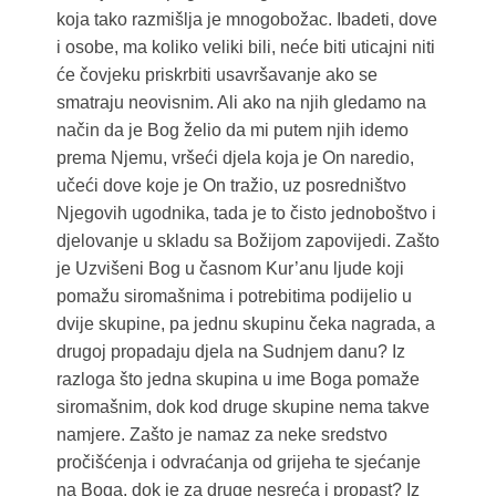
koja tako razmišlja je mnogobožac. Ibadeti, dove
i osobe, ma koliko veliki bili, neće biti uticajni niti
će čovjeku priskrbiti usavršavanje ako se
smatraju neovisnim. Ali ako na njih gledamo na
način da je Bog želio da mi putem njih idemo
prema Njemu, vršeći djela koja je On naredio,
učeći dove koje je On tražio, uz posredništvo
Njegovih ugodnika, tada je to čisto jednoboštvo i
djelovanje u skladu sa Božijom zapovijedi. Zašto
je Uzvišeni Bog u časnom Kur’anu ljude koji
pomažu siromašnima i potrebitima podijelio u
dvije skupine, pa jednu skupinu čeka nagrada, a
drugoj propadaju djela na Sudnjem danu? Iz
razloga što jedna skupina u ime Boga pomaže
siromašnim, dok kod druge skupine nema takve
namjere. Zašto je namaz za neke sredstvo
pročišćenja i odvraćanja od grijeha te sjećanje
na Boga, dok je za druge nesreća i propast? Iz