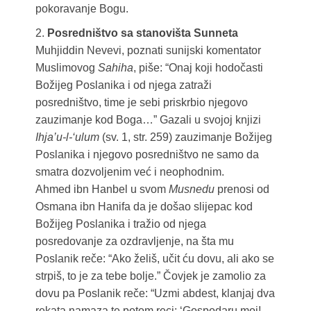
pokoravanje Bogu.
2.
Posredništvo sa stanovišta Sunneta
Muhjiddin Nevevi, poznati sunijski komentator
Muslimovog
Sahiha
, piše: “Onaj koji hodočasti
Božijeg Poslanika i od njega zatraži
posredništvo, time je sebi priskrbio njegovo
zauzimanje kod Boga…” Gazali u svojoj knjizi
Ihja’u-l-‘ulum
(sv. 1, str. 259) zauzimanje Božijeg
Poslanika i njegovo posredništvo ne samo da
smatra dozvoljenim već i neophodnim.
Ahmed ibn Hanbel u svom
Musnedu
prenosi od
Osmana ibn Hanifa da je došao slijepac kod
Božijeg Poslanika i tražio od njega
posredovanje za ozdravljenje, na šta mu
Poslanik reče: “Ako želiš, učit ću dovu, ali ako se
strpiš, to je za tebe bolje.” Čovjek je zamolio za
dovu pa Poslanik reče: “Uzmi abdest, klanjaj dva
rekata namaza te potom reci: ‘Gospodaru moj!