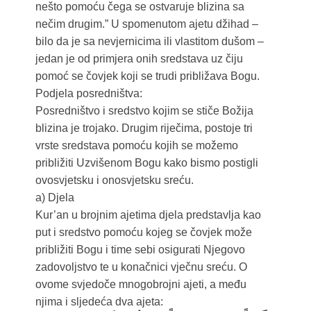
nešto pomoću čega se ostvaruje blizina sa
nečim drugim.” U spomenutom ajetu džihad –
bilo da je sa nevjernicima ili vlastitom dušom –
jedan je od primjera onih sredstava uz čiju
pomoć se čovjek koji se trudi približava Bogu.
Podjela posredništva:
Posredništvo i sredstvo kojim se stiče Božija
blizina je trojako. Drugim riječima, postoje tri
vrste sredstava pomoću kojih se možemo
približiti Uzvišenom Bogu kako bismo postigli
ovosvjetsku i onosvjetsku sreću.
a) Djela
Kur’an u brojnim ajetima djela predstavlja kao
put i sredstvo pomoću kojeg se čovjek može
približiti Bogu i time sebi osigurati Njegovo
zadovoljstvo te u konačnici vječnu sreću. O
ovome svjedoče mnogobrojni ajeti, a među
njima i sljedeća dva ajeta: