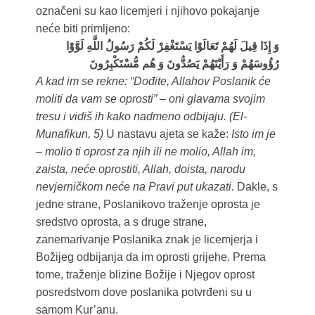
označeni su kao licemjeri i njihovo pokajanje
neće biti primljeno:
وَ إِذَا قِيلَ لَهُمْ تَعَالَوْا يَسْتَغْفِرْ لَكُمْ رَسُولُ اللَّهِ لَوَّوْا
رُؤُوسَهُمْ وَ رَأَيْتَهُمْ يَصُدُّونَ وَ هُم مُّسْتَكْبِرُونَ
A kad im se rekne: “Dođite, Allahov Poslanik će
moliti da vam se oprosti” – oni glavama svojim
tresu i vidiš ih kako nadmeno odbijaju. (El-
Munafikun, 5)
U nastavu ajeta se kaže:
Isto im je
– molio ti oprost za njih ili ne molio, Allah im,
zaista, neće oprostiti, Allah, doista, narodu
nevjerničkom neće na Pravi put ukazati.
Dakle, s
jedne strane, Poslanikovo traženje oprosta je
sredstvo oprosta, a s druge strane,
zanemarivanje Poslanika znak je licemjerja i
Božijeg odbijanja da im oprosti grijehe. Prema
tome, traženje blizine Božije i Njegov oprost
posredstvom dove poslanika potvrđeni su u
samom Kur’anu.