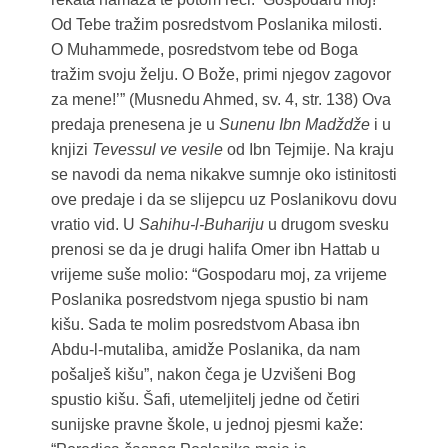
Od Tebe tražim posredstvom Poslanika milosti.
O Muhammede, posredstvom tebe od Boga
tražim svoju želju. O Bože, primi njegov zagovor
za mene!’” (Musnedu Ahmed, sv. 4, str. 138) Ova
predaja prenesena je u
Sunenu Ibn Madždže
i u
knjizi
Tevessul ve vesile
od Ibn Tejmije. Na kraju
se navodi da nema nikakve sumnje oko istinitosti
ove predaje i da se slijepcu uz Poslanikovu dovu
vratio vid. U
Sahihu-l-Buhariju
u drugom svesku
prenosi se da je drugi halifa Omer ibn Hattab u
vrijeme suše molio: “Gospodaru moj, za vrijeme
Poslanika posredstvom njega spustio bi nam
kišu. Sada te molim posredstvom Abasa ibn
Abdu-l-mutaliba, amidže Poslanika, da nam
pošalješ kišu”, nakon čega je Uzvišeni Bog
spustio kišu. Šafi, utemeljitelj jedne od četiri
sunijske pravne škole, u jednoj pjesmi kaže: