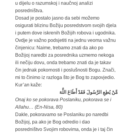
u dijelu o razumskoj i naučnoj analizi
posredništva.
Dosad je postalo jasno da sebi možemo
osigurati blizinu Božiju posredstvom svojih djela
i putem dove iskrenih Božijih robova i ugodnika.
Ovdje je važno podsjetiti na jednu veoma važnu
činjenicu: Naime, trebamo znati da ako po
Božijoj naredbi za posrednika uzmemo nekoga
ili nečiju dovu, onda trebamo znati da je takav
čin jednak pokornosti i poslušnosti Bogu. Znači,
mi to činimo iz razloga što je Bog to zapovjedio.
Kur’an kaže:
مَّنْ يُطِعِ الرَّسُولَ فَقَدْ أَطَاعَ اللَّهَ
Onaj ko se pokorava Poslaniku, pokorava se i
Allahu… (En-Nisa, 80)
Dakle, pokoravamo se Poslaniku po naredbi
Božijoj, pa ako je Bog odredio i dao
posredništvo Svojim robovima, onda je i taj čin