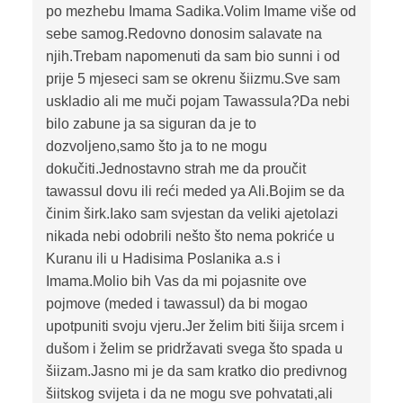
po mezhebu Imama Sadika.Volim Imame više od
sebe samog.Redovno donosim salavate na
njih.Trebam napomenuti da sam bio sunni i od
prije 5 mjeseci sam se okrenu šiizmu.Sve sam
uskladio ali me muči pojam Tawassula?Da nebi
bilo zabune ja sa siguran da je to
dozvoljeno,samo što ja to ne mogu
dokučiti.Jednostavno strah me da proučit
tawassul dovu ili reći meded ya Ali.Bojim se da
činim širk.Iako sam svjestan da veliki ajetolazi
nikada nebi odobrili nešto što nema pokriće u
Kuranu ili u Hadisima Poslanika a.s i
Imama.Molio bih Vas da mi pojasnite ove
pojmove (meded i tawassul) da bi mogao
upotpuniti svoju vjeru.Jer želim biti šiija srcem i
dušom i želim se pridržavati svega što spada u
šiizam.Jasno mi je da sam kratko dio predivnog
šiitskog svijeta i da ne mogu sve pohvatati,ali