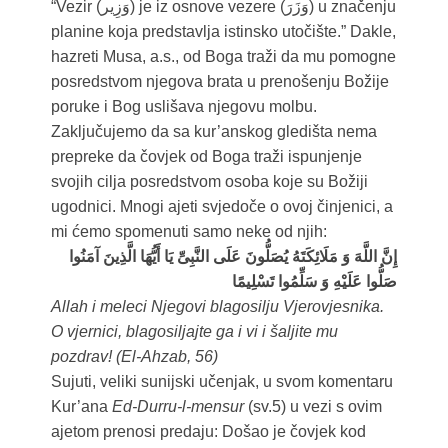
“Vezir (وَزِير) je iz osnove vezere (وَزَرَ) u značenju
planine koja predstavlja istinsko utočište.” Dakle,
hazreti Musa, a.s., od Boga traži da mu pomogne
posredstvom njegova brata u prenošenju Božije
poruke i Bog uslišava njegovu molbu.
Zaključujemo da sa kur’anskog gledišta nema
prepreke da čovjek od Boga traži ispunjenje
svojih cilja posredstvom osoba koje su Božiji
ugodnici. Mnogi ajeti svjedoče o ovoj činjenici, a
mi ćemo spomenuti samo neke od njih:
إِنَّ اللَّهَ وَ مَلَائِكَتَهُ يُصَلُّونَ عَلَى النَّبِىِّ يَا أَيُّهَا الَّذِينَ آمَنُوا
صَلُّوا عَلَيْهِ وَ سَلِّمُوا تَسْلِيمًا
Allah i meleci Njegovi blagosilju Vjerovjesnika.
O vjernici, blagosiljajte ga i vi i šaljite mu
pozdrav! (El-Ahzab, 56)
Sujuti, veliki sunijski učenjak, u svom komentaru
Kur’ana
Ed-Durru-l-mensur
(sv.5) u vezi s ovim
ajetom prenosi predaju: Došao je čovjek kod