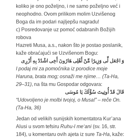
koliko je ono poželjno, i ne samo poželjno već i
neophodno. Ovom prilikom molim Uzvišenog
Boga da im podari najljepšu nagradu!
c) Posredovanje uz pomoć odabranih Božijih
robova
Hazreti Musa, a.s., nakon što je postao poslanik,
kaže obraćajući se Uzvišenom Bogu:
وَ اجْعَل لِّى وَزِيرًا مِّنْ أَهْلِى هَارُونَ أَخِى اشْدُدْ بِهِ أَزْرِى
I podaj mi za pomoćnika iz porodice moje
Haruna, brata mog; osnaži me njime… (Ta-Ha,
29–31)
, na šta mu Gospodar odgovara:
قَالَ قَدْ أُوتِيتَ سُؤْلَكَ يَا مُوسَى
“Udovoljeno je molbi tvojoj, o Musa!” – reče On.
(Ta-Ha, 36)
Jedan od velikih sunijskih komentatora Kur’ana
Alusi u svom tefsiru
Ruhu-l me‘ani
(sv. 16, str.
184), u komentaru ovih ajeta iz sure
Ta-Ha
, kaže: