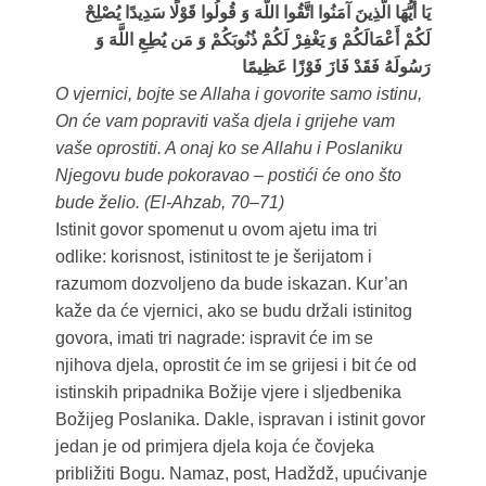
يَا أَيُّهَا الَّذِينَ آمَنُوا اتَّقُوا اللَّهَ وَ قُولُوا قَوْلًا سَدِيدًا يُصْلِحْ
لَكُمْ أَعْمَالَكُمْ وَ يَغْفِرْ لَكُمْ ذُنُوبَكُمْ وَ مَن يُطِعِ اللَّهَ وَ
رَسُولَهُ فَقَدْ فَازَ فَوْزًا عَظِيمًا
O vjernici, bojte se Allaha i govorite samo istinu,
On će vam popraviti vaša djela i grijehe vam
vaše oprostiti. A onaj ko se Allahu i Poslaniku
Njegovu bude pokoravao – postići će ono što
bude želio. (El-Ahzab, 70–71)
Istinit govor spomenut u ovom ajetu ima tri
odlike: korisnost, istinitost te je šerijatom i
razumom dozvoljeno da bude iskazan. Kur’an
kaže da će vjernici, ako se budu držali istinitog
govora, imati tri nagrade: ispravit će im se
njihova djela, oprostit će im se grijesi i bit će od
istinskih pripadnika Božije vjere i sljedbenika
Božijeg Poslanika. Dakle, ispravan i istinit govor
jedan je od primjera djela koja će čovjeka
približiti Bogu. Namaz, post, Hadždž, upućivanje