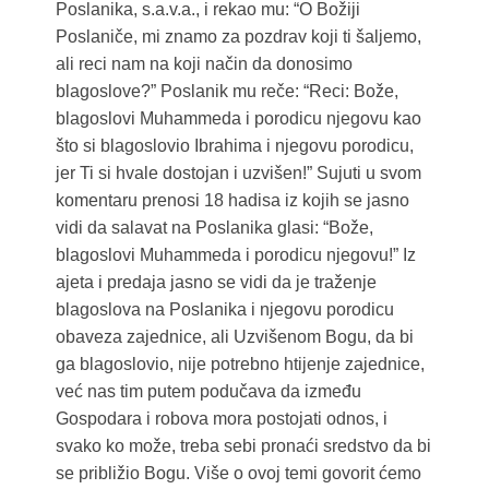
Poslanika, s.a.v.a., i rekao mu: “O Božiji
Poslaniče, mi znamo za pozdrav koji ti šaljemo,
ali reci nam na koji način da donosimo
blagoslove?” Poslanik mu reče: “Reci: Bože,
blagoslovi Muhammeda i porodicu njegovu kao
što si blagoslovio Ibrahima i njegovu porodicu,
jer Ti si hvale dostojan i uzvišen!” Sujuti u svom
komentaru prenosi 18 hadisa iz kojih se jasno
vidi da salavat na Poslanika glasi: “Bože,
blagoslovi Muhammeda i porodicu njegovu!” Iz
ajeta i predaja jasno se vidi da je traženje
blagoslova na Poslanika i njegovu porodicu
obaveza zajednice, ali Uzvišenom Bogu, da bi
ga blagoslovio, nije potrebno htijenje zajednice,
već nas tim putem podučava da između
Gospodara i robova mora postojati odnos, i
svako ko može, treba sebi pronaći sredstvo da bi
se približio Bogu. Više o ovoj temi govorit ćemo