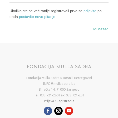
Ukoliko ste se već ranije registrovali prvo se
prijavite
pa
onda
postavite novo pitanje
.
Idi nazad
FONDACIJA MULLA SADRA
Fondacija Mulla Sadra u Bosni i Hercegovini
INFO@mullasadra.ba
Bihaćka 14, 71000 Sarajevo
Tel. 033 721-280 Fax: 033 721-281
Prijava
/
Registracija