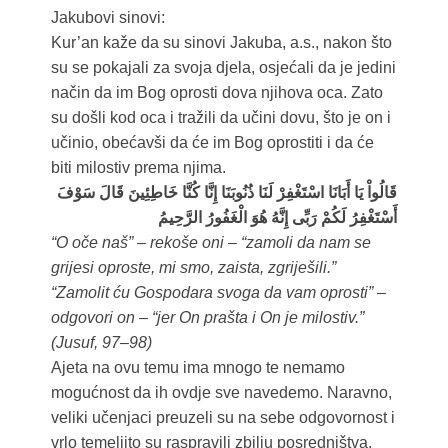
Jakubovi sinovi:
Kur’an kaže da su sinovi Jakuba, a.s., nakon što
su se pokajali za svoja djela, osjećali da je jedini
način da im Bog oprosti dova njihova oca. Zato
su došli kod oca i tražili da učini dovu, što je on i
učinio, obećavši da će im Bog oprostiti i da će
biti milostiv prema njima.
قَالُواْ يَا أَبَانَا اسْتَغْفِرْ لَنَا ذُنُوبَنَا إِنَّا كُنَّا خَاطِئِينَ قَالَ سَوْفَ
أَسْتَغْفِرُ‌ لَكُمْ رَ‌بِّى إِنَّهُ هُوَ الْغَفُورُ‌ الرَّ‌حِيمُ
“O oče naš” – rekoše oni – “zamoli da nam se
grijesi oproste, mi smo, zaista, zgriješili.”
“Zamolit ću Gospodara svoga da vam oprosti” –
odgovori on – “jer On prašta i On je milostiv.”
(Jusuf, 97–98)
Ajeta na ovu temu ima mnogo te nemamo
mogućnost da ih ovdje sve navedemo. Naravno,
veliki učenjaci preuzeli su na sebe odgovornost i
vrlo temeljito su raspravili zbilju posredništva,