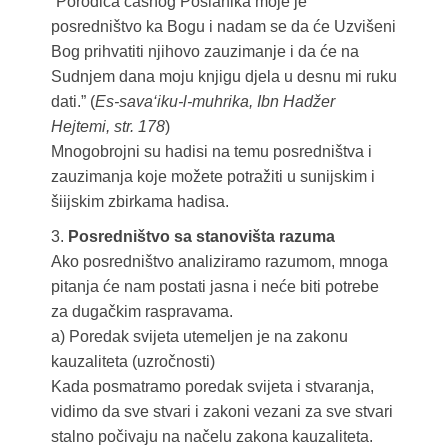
“Porodica časnog Poslanika moje je
posredništvo ka Bogu i nadam se da će Uzvišeni
Bog prihvatiti njihovo zauzimanje i da će na
Sudnjem dana moju knjigu djela u desnu mi ruku
dati.” (
Es-sava‘iku-l-muhrika, Ibn Hadžer
Hejtemi, str. 178
)
Mnogobrojni su hadisi na temu posredništva i
zauzimanja koje možete potražiti u sunijskim i
šiijskim zbirkama hadisa.
3.
Posredništvo sa stanovišta razuma
Ako posredništvo analiziramo razumom, mnoga
pitanja će nam postati jasna i neće biti potrebe
za dugačkim raspravama.
a) Poredak svijeta utemeljen je na zakonu
kauzaliteta (uzročnosti)
Kada posmatramo poredak svijeta i stvaranja,
vidimo da sve stvari i zakoni vezani za sve stvari
stalno počivaju na načelu zakona kauzaliteta.