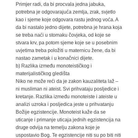
Primjer radi, da bi procvala jedna jabuka,
potrebna je odgovarajuća zemlja, zrak, svjetlo
kao i sjeme koje odgovara rastu jednog voća. A
da bi nastalo jedno dijete, potrebna je hrana koja
se treba naći u stomaku čovjeka, od koje se
stvara krv, pa potom sjeme koje se u posebnim
uvjetima treba položiti u maternicu žene, da bi
nastao zametak i u konačnici dijete.
b) Razlika između monoteističkog i
materijalističkog gledišta
Niko ne može reći da je zakon kauzaliteta laž –
ni musliman ni ateist. Svi prihvataju posljedice i
kretanje. Razlika između monoteiste i ateiste u
analizi uzroka i posljedica jeste u prihvatanju
Božije egzistencije. Monoteist kaže da se
uticanje i primanje uticaja jednih egzistencija na
druge odvija na temelju zakona koje je
uspostavio Bog. Te egzistencije niti su po biti niti