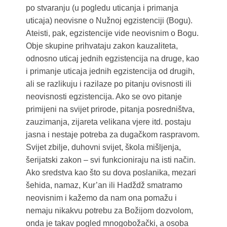
po stvaranju (u pogledu uticanja i primanja
uticaja) neovisne o Nužnoj egzistenciji (Bogu).
Ateisti, pak, egzistencije vide neovisnim o Bogu.
Obje skupine prihvataju zakon kauzaliteta,
odnosno uticaj jednih egzistencija na druge, kao
i primanje uticaja jednih egzistencija od drugih,
ali se razlikuju i razilaze po pitanju ovisnosti ili
neovisnosti egzistencija. Ako se ovo pitanje
primijeni na svijet prirode, pitanja posredništva,
zauzimanja, zijareta velikana vjere itd. postaju
jasna i nestaje potreba za dugačkom raspravom.
Svijet zbilje, duhovni svijet, škola mišljenja,
šerijatski zakon – svi funkcioniraju na isti način.
Ako sredstva kao što su dova poslanika, mezari
šehida, namaz, Kur’an ili Hadždž smatramo
neovisnim i kažemo da nam ona pomažu i
nemaju nikakvu potrebu za Božijom dozvolom,
onda je takav pogled mnogobožački, a osoba