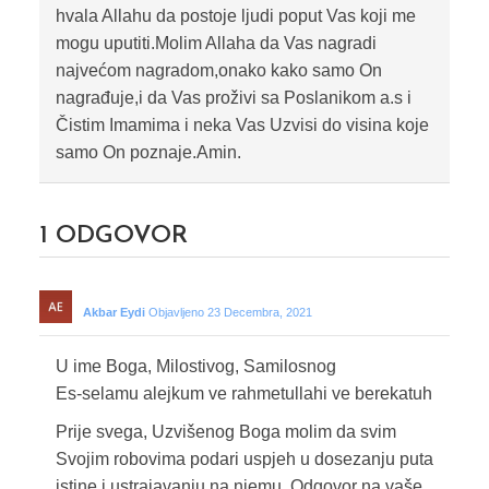
hvala Allahu da postoje ljudi poput Vas koji me
mogu uputiti.Molim Allaha da Vas nagradi
najvećom nagradom,onako kako samo On
nagrađuje,i da Vas proživi sa Poslanikom a.s i
Čistim Imamima i neka Vas Uzvisi do visina koje
samo On poznaje.Amin.
1
ODGOVOR
Akbar Eydi
Objavljeno 23 Decembra, 2021
U ime Boga, Milostivog, Samilosnog
Es-selamu alejkum ve rahmetullahi ve berekatuh
Prije svega, Uzvišenog Boga molim da svim
Svojim robovima podari uspjeh u dosezanju puta
istine i ustrajavanju na njemu. Odgovor na vaše