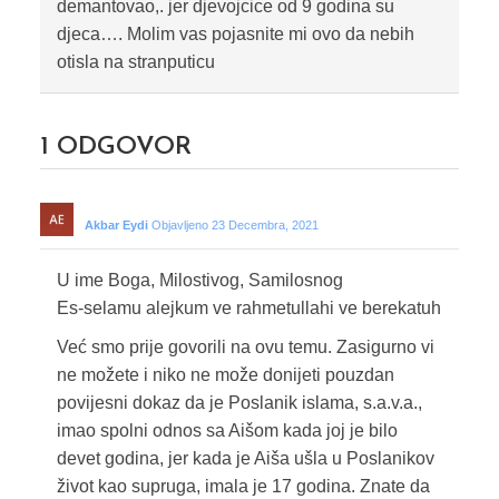
demantovao,. jer djevojcice od 9 godina su
djeca…. Molim vas pojasnite mi ovo da nebih
otisla na stranputicu
1
ODGOVOR
Akbar Eydi
Objavljeno 23 Decembra, 2021
U ime Boga, Milostivog, Samilosnog
Es-selamu alejkum ve rahmetullahi ve berekatuh
Već smo prije govorili na ovu temu. Zasigurno vi
ne možete i niko ne može donijeti pouzdan
povijesni dokaz da je Poslanik islama, s.a.v.a.,
imao spolni odnos sa Aišom kada joj je bilo
devet godina, jer kada je Aiša ušla u Poslanikov
život kao supruga, imala je 17 godina. Znate da