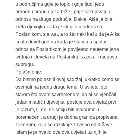
u područjima gdje je toplo i gdje ljudi jedu
prirodnu hranu djeca brže i prije sazrijevaju u
odnosu na druga područja. Dakle, Aiša je bila
zrela djevojka kada je stupila u odnos sa
Poslanikom, s.a.v.a., a to što neki kažu da je Aiša
imala devet godina kada je stupila u spolni
odnos sa Poslanikom je povijesno neutemeljena
tvrdnja i kleveta na Poslanika, s.a.v.a., i njegovu
suprugu.
Pojašnjenje:
Da bismo pojasnili ovaj sadržaj, ukratko ćemo se
osvrnuti na jednu drugu temu. U svijetu, što
starom što ovom savremenom, da bi se vjenčali
jedan mladić i djevojka, postoje dva uvjeta: prvi
je razum, tj. oni ne smiju biti maloumni i
poremećeni, a drugi je dobna granica propisana
zakonom, koja se razlikuje zavisno od države.
Islam je prihvatio ova dva uvjeta i uz njih je