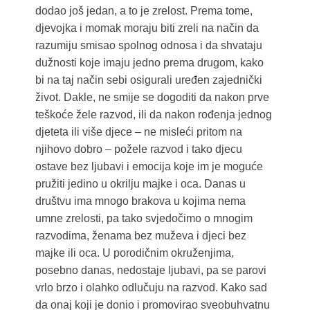
dodao još jedan, a to je zrelost. Prema tome,
djevojka i momak moraju biti zreli na način da
razumiju smisao spolnog odnosa i da shvataju
dužnosti koje imaju jedno prema drugom, kako
bi na taj način sebi osigurali uređen zajednički
život. Dakle, ne smije se dogoditi da nakon prve
teškoće žele razvod, ili da nakon rođenja jednog
djeteta ili više djece – ne misleći pritom na
njihovo dobro – požele razvod i tako djecu
ostave bez ljubavi i emocija koje im je moguće
pružiti jedino u okrilju majke i oca. Danas u
društvu ima mnogo brakova u kojima nema
umne zrelosti, pa tako svjedočimo o mnogim
razvodima, ženama bez muževa i djeci bez
majke ili oca. U porodičnim okruženjima,
posebno danas, nedostaje ljubavi, pa se parovi
vrlo brzo i olahko odlučuju na razvod. Kako sad
da onaj koji je donio i promovirao sveobuhvatnu