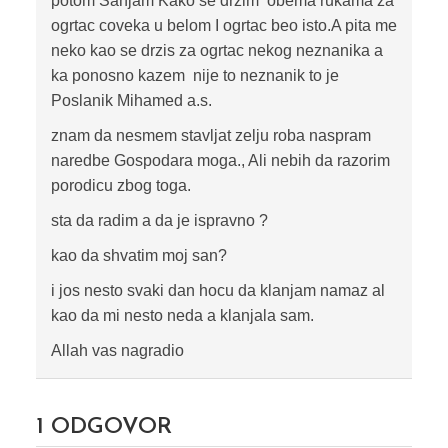
potom Sanjam Kako se drzim obema rukama za
ogrtac coveka u belom I ogrtac beo isto.A pita me
neko kao se drzis za ogrtac nekog neznanika a
ka ponosno kazem nije to neznanik to je
Poslanik Mihamed a.s.
znam da nesmem stavljat zelju roba naspram
naredbe Gospodara moga., Ali nebih da razorim
porodicu zbog toga.
sta da radim a da je ispravno ?
kao da shvatim moj san?
i jos nesto svaki dan hocu da klanjam namaz al
kao da mi nesto neda a klanjala sam.
Allah vas nagradio
1
ODGOVOR