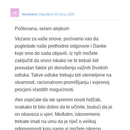
Moderator
Objavljeno 30 Juna, 2026
Poštovana, selam alejkum
Vezano za vaše snove, pozivamo vas da
pogledate naše prethodne odgovore i članke
koje smo do sada objavili. Iz njih možete
zaključiti da snovi nikako ne bi trebali biti
presudan faktor pri donošenju važnih životnih
odluka. Takve odluke trebaju biti utemeljene na
stvarnosti, racionalnom promišljanju i svjesnoj
procjeni vlastitih mogućnosti.
Ako osjećate da ste spremni nositi hidžab,
svakako bi bilo dobro da to učinite, budući da je
on obaveza u vjeri. Međutim, istovremeno
trebate imati na umu da je riječ o velikoj
odgovornosti koju samo vi možete iskreno