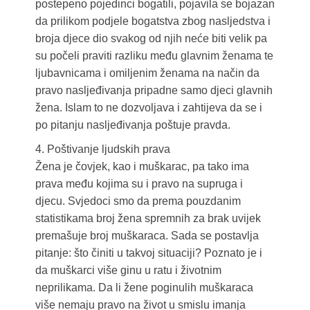
postepeno pojedinci bogatili, pojavila se bojazan
da prilikom podjele bogatstva zbog nasljedstva i
broja djece dio svakog od njih neće biti velik pa
su počeli praviti razliku među glavnim ženama te
ljubavnicama i omiljenim ženama na način da
pravo nasljeđivanja pripadne samo djeci glavnih
žena. Islam to ne dozvoljava i zahtijeva da se i
po pitanju nasljeđivanja poštuje pravda.
4. Poštivanje ljudskih prava
Žena je čovjek, kao i muškarac, pa tako ima
prava među kojima su i pravo na supruga i
djecu. Svjedoci smo da prema pouzdanim
statistikama broj žena spremnih za brak uvijek
premašuje broj muškaraca. Sada se postavlja
pitanje: što činiti u takvoj situaciji? Poznato je i
da muškarci više ginu u ratu i životnim
neprilikama. Da li žene poginulih muškaraca
više nemaju pravo na život u smislu imanja