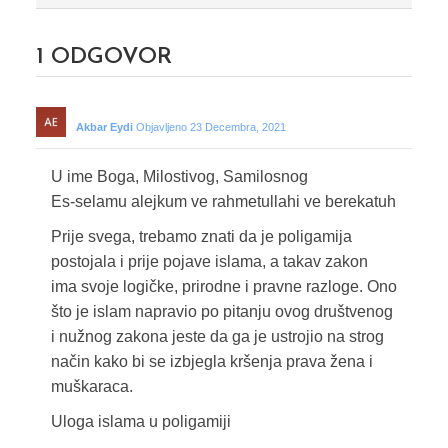
1
ODGOVOR
Akbar Eydi
Objavljeno 23 Decembra, 2021
U ime Boga, Milostivog, Samilosnog
Es-selamu alejkum ve rahmetullahi ve berekatuh
Prije svega, trebamo znati da je poligamija
postojala i prije pojave islama, a takav zakon
ima svoje logičke, prirodne i pravne razloge. Ono
što je islam napravio po pitanju ovog društvenog
i nužnog zakona jeste da ga je ustrojio na strog
način kako bi se izbjegla kršenja prava žena i
muškaraca.
Uloga islama u poligamiji