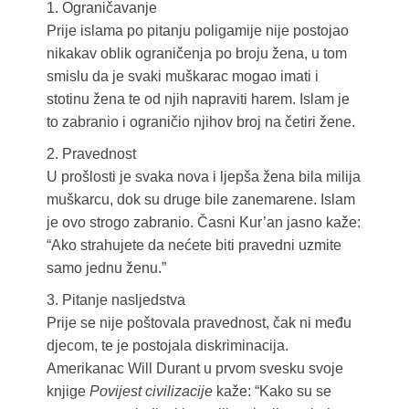
1. Ograničavanje
Prije islama po pitanju poligamije nije postojao
nikakav oblik ograničenja po broju žena, u tom
smislu da je svaki muškarac mogao imati i
stotinu žena te od njih napraviti harem. Islam je
to zabranio i ograničio njihov broj na četiri žene.
2. Pravednost
U prošlosti je svaka nova i ljepša žena bila milija
muškarcu, dok su druge bile zanemarene. Islam
je ovo strogo zabranio. Časni Kur’an jasno kaže:
“Ako strahujete da nećete biti pravedni uzmite
samo jednu ženu.”
3. Pitanje nasljedstva
Prije se nije poštovala pravednost, čak ni među
djecom, te je postojala diskriminacija.
Amerikanac Will Durant u prvom svesku svoje
knjige
Povijest civilizacije
kaže: “Kako su se