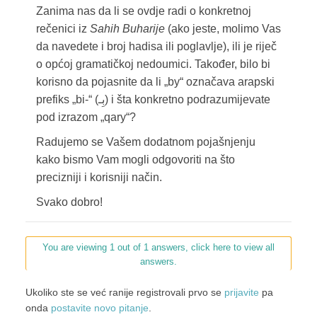
Zanima nas da li se ovdje radi o konkretnoj
rečenici iz
Sahih Buharije
(ako jeste, molimo Vas
da navedete i broj hadisa ili poglavlje), ili je riječ
o općoj gramatičkoj nedoumici. Također, bilo bi
korisno da pojasnite da li „by“ označava arapski
prefiks „bi-“ (بِـ) i šta konkretno podrazumijevate
pod izrazom „qary“?
Radujemo se Vašem dodatnom pojašnjenju
kako bismo Vam mogli odgovoriti na što
precizniji i korisniji način.
Svako dobro!
You are viewing 1 out of 1 answers, click here to view all
answers.
Ukoliko ste se već ranije registrovali prvo se
prijavite
pa
onda
postavite novo pitanje
.