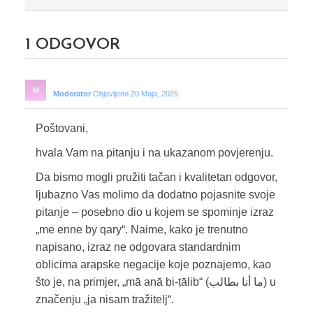
1
ODGOVOR
Moderator
Objavljeno 20 Maja, 2025
Poštovani,
hvala Vam na pitanju i na ukazanom povjerenju.
Da bismo mogli pružiti tačan i kvalitetan odgovor,
ljubazno Vas molimo da dodatno pojasnite svoje
pitanje – posebno dio u kojem se spominje izraz
„me enne by qary“. Naime, kako je trenutno
napisano, izraz ne odgovara standardnim
oblicima arapske negacije koje poznajemo, kao
što je, na primjer, „mā anā bi-ṭālib“ (ما أنا بطالب) u
značenju „ja nisam tražitelj“.