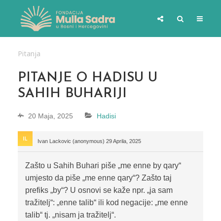
Pitanja
PITANJE O HADISU U
SAHIH BUHARIJI
20 Maja, 2025
Hadisi
Ivan Lackovic (anonymous)
29 Aprila, 2025
Zašto u Sahih Buhari piše „me enne by qary“
umjesto da piše „me enne qary“? Zašto taj
prefiks „by“? U osnovi se kaže npr. „ja sam
tražitelj“: „enne talib“ ili kod negacije: „me enne
talib“ tj. „nisam ja tražitelj“.