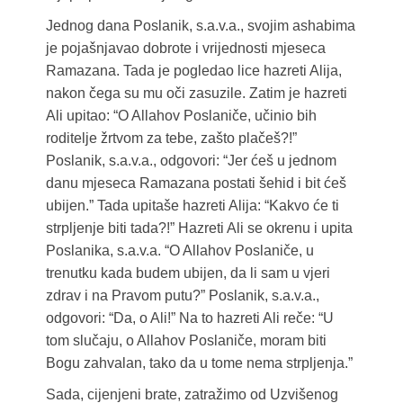
Jednog dana Poslanik, s.a.v.a., svojim ashabima
je pojašnjavao dobrote i vrijednosti mjeseca
Ramazana. Tada je pogledao lice hazreti Alija,
nakon čega su mu oči zasuzile. Zatim je hazreti
Ali upitao: “O Allahov Poslaniče, učinio bih
roditelje žrtvom za tebe, zašto plačeš?!”
Poslanik, s.a.v.a., odgovori: “Jer ćeš u jednom
danu mjeseca Ramazana postati šehid i bit ćeš
ubijen.” Tada upitaše hazreti Alija: “Kakvo će ti
strpljenje biti tada?!” Hazreti Ali se okrenu i upita
Poslanika, s.a.v.a. “O Allahov Poslaniče, u
trenutku kada budem ubijen, da li sam u vjeri
zdrav i na Pravom putu?” Poslanik, s.a.v.a.,
odgovori: “Da, o Ali!” Na to hazreti Ali reče: “U
tom slučaju, o Allahov Poslaniče, moram biti
Bogu zahvalan, tako da u tome nema strpljenja.”
Sada, cijenjeni brate, zatražimo od Uzvišenog