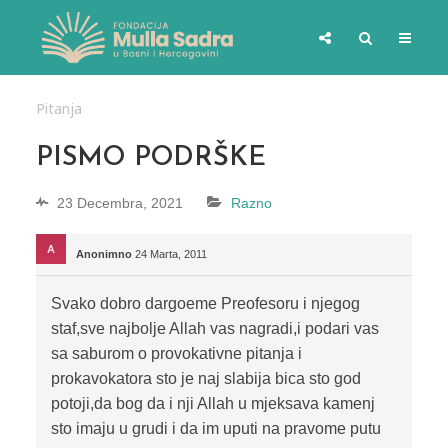
Pitanja
PISMO PODRŠKE
23 Decembra, 2021
Razno
Anonimno
24 Marta, 2011
Svako dobro dargoeme Preofesoru i njegog
staf,sve najbolje Allah vas nagradi,i podari vas
sa saburom o provokativne pitanja i
prokavokatora sto je naj slabija bica sto god
potoji,da bog da i nji Allah u mjeksava kamenj
sto imaju u grudi i da im uputi na pravome putu