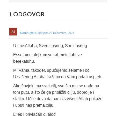
1
ODGOVOR
Akbar Eydi
Objavljeno 23 Decembra, 2021
U ime Allaha, Svemilosnog, Samilosnog
Esselamu alejkum ve rahmetullahi ve
berekatuhu.
Mi Vama, također, upućujemo selame i od
Uzvišenog Allaha tražimo da Vam podari uspjeh.
Ako čovjek ima svet cilj, sve što mu se nađe na
tom putu, a što će ga približiti cilju, dobro je i
slatko. Učite dovu da nam Uzvišeni Allah pokaže
i uputi nas prema cilju.
Lijep i privlačan dijalog