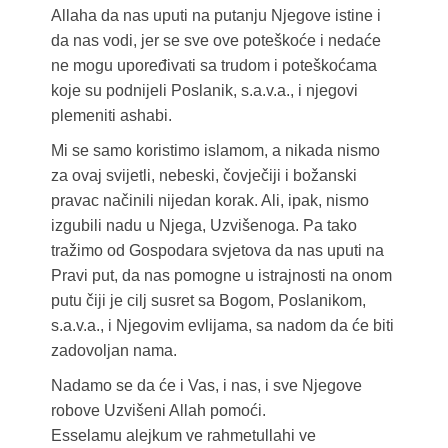
Allaha da nas uputi na putanju Njegove istine i
da nas vodi, jer se sve ove poteškoće i nedaće
ne mogu upoređivati sa trudom i poteškoćama
koje su podnijeli Poslanik, s.a.v.a., i njegovi
plemeniti ashabi.
Mi se samo koristimo islamom, a nikada nismo
za ovaj svijetli, nebeski, čovječiji i božanski
pravac načinili nijedan korak. Ali, ipak, nismo
izgubili nadu u Njega, Uzvišenoga. Pa tako
tražimo od Gospodara svjetova da nas uputi na
Pravi put, da nas pomogne u istrajnosti na onom
putu čiji je cilj susret sa Bogom, Poslanikom,
s.a.v.a., i Njegovim evlijama, sa nadom da će biti
zadovoljan nama.
Nadamo se da će i Vas, i nas, i sve Njegove
robove Uzvišeni Allah pomoći.
Esselamu alejkum ve rahmetullahi ve