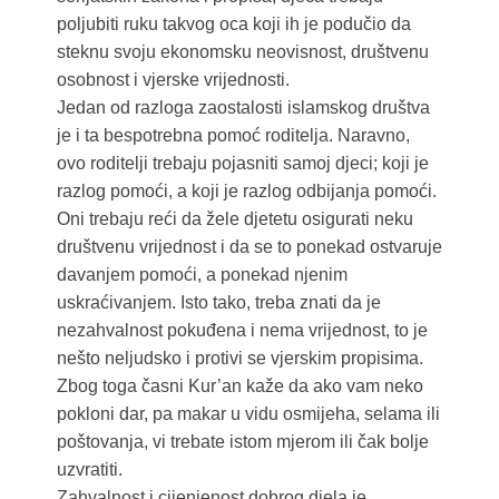
poljubiti ruku takvog oca koji ih je podučio da
steknu svoju ekonomsku neovisnost, društvenu
osobnost i vjerske vrijednosti.
Jedan od razloga zaostalosti islamskog društva
je i ta bespotrebna pomoć roditelja. Naravno,
ovo roditelji trebaju pojasniti samoj djeci; koji je
razlog pomoći, a koji je razlog odbijanja pomoći.
Oni trebaju reći da žele djetetu osigurati neku
društvenu vrijednost i da se to ponekad ostvaruje
davanjem pomoći, a ponekad njenim
uskraćivanjem. Isto tako, treba znati da je
nezahvalnost pokuđena i nema vrijednost, to je
nešto neljudsko i protivi se vjerskim propisima.
Zbog toga časni Kur’an kaže da ako vam neko
pokloni dar, pa makar u vidu osmijeha, selama ili
poštovanja, vi trebate istom mjerom ili čak bolje
uzvratiti.
Zahvalnost i cijenjenost dobrog djela je