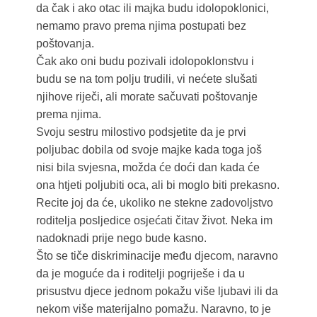
da čak i ako otac ili majka budu idolopoklonici,
nemamo pravo prema njima postupati bez
poštovanja.
Čak ako oni budu pozivali idolopoklonstvu i
budu se na tom polju trudili, vi nećete slušati
njihove riječi, ali morate sačuvati poštovanje
prema njima.
Svoju sestru milostivo podsjetite da je prvi
poljubac dobila od svoje majke kada toga još
nisi bila svjesna, možda će doći dan kada će
ona htjeti poljubiti oca, ali bi moglo biti prekasno.
Recite joj da će, ukoliko ne stekne zadovoljstvo
roditelja posljedice osjećati čitav život. Neka im
nadoknadi prije nego bude kasno.
Što se tiče diskriminacije među djecom, naravno
da je moguće da i roditelji pogriješe i da u
prisustvu djece jednom pokažu više ljubavi ili da
nekom više materijalno pomažu. Naravno, to je