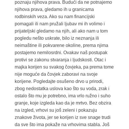
poznaju njihova prava. Budući da ne potnajemo
njihova prava, gledamo ih u granicama
rodbinskih veza. Ako su nam financijski
pomagali ili nam pružali ljubav mi ih volimo i
prijateljski gledamo na njih, ali ako nam u tom
pogledu nešto uskrate, bilo iz neznanja ili
neimaštine ili pokvarene okoline, prema njima
postajemo nemilosrdni. Ovakav naš postupak
protivi se zakonu stvaranja i ljudskosti. Otac i
majka korijen su svakog čovjeka, pa prema tome
nije moguće da čovjek zaboravi na svoje
korijene. Pogledajte osušeno drvo u prirodi,
zbog nedostatka uslova kao što su voda, zrak i
ostalo što mu je potrebno, ima vrlo ružno i suho
granje, koje izgleda kao da je mrtvo. Bez obzira
na izgled, vrhovi su još zeleni i pokazuju
znakove života, jer se korijen iz sve snage trudi
da sve što ima pokaže na vrhovima stabla. Još