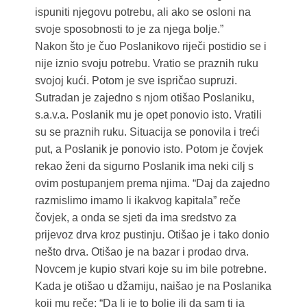
ispuniti njegovu potrebu, ali ako se osloni na
svoje sposobnosti to je za njega bolje.”
Nakon što je čuo Poslanikovo riječi postidio se i
nije iznio svoju potrebu. Vratio se praznih ruku
svojoj kući. Potom je sve ispričao supruzi.
Sutradan je zajedno s njom otišao Poslaniku,
s.a.v.a. Poslanik mu je opet ponovio isto. Vratili
su se praznih ruku. Situacija se ponovila i treći
put, a Poslanik je ponovio isto. Potom je čovjek
rekao ženi da sigurno Poslanik ima neki cilj s
ovim postupanjem prema njima. “Daj da zajedno
razmislimo imamo li ikakvog kapitala” reče
čovjek, a onda se sjeti da ima sredstvo za
prijevoz drva kroz pustinju. Otišao je i tako donio
nešto drva. Otišao je na bazar i prodao drva.
Novcem je kupio stvari koje su im bile potrebne.
Kada je otišao u džamiju, naišao je na Poslanika
koji mu reče: “Da li je to bolje ili da sam ti ja