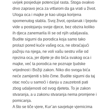
uvijek posjeduje potencijal rasta. Stoga ovakvo
drvo zapravo jeca za vrtlarom da ga vrati u život.
Uloga oca i majke je kao uloga korijena
spomenutog stabla. Svoj život, opstanak i ljepotu
vide u postojanju svoje djece, bez obzira koliko
ih djeca zanemarila ili se od njih udaljavala.
Budite sigurni da porodica koja samo tako
prolazi pored kuće vašeg oca, ne obraćajući
pažnju na njega, ne voli vašu sestru više od
njezina oca, jer dijete je dio bića svakog oca i
majke, već ta porodica ne poznaje ljudske
vrijednost i Božiji zakon. Niko dio svoga bića
neće zamijeniti s bilo čime. Budite sigurni da taj
otac noću u samoći i danju u zauzetosti pati
zbog udaljenosti od svog djeteta. To je zakon
stvaranja, a u zakonu stvaranja nema promjene i
pomicanja.
A što se tiče vjere, Kur’an savjetuje vjernicima