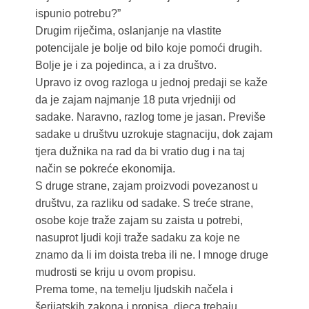
ispunio potrebu?”
Drugim riječima, oslanjanje na vlastite
potencijale je bolje od bilo koje pomoći drugih.
Bolje je i za pojedinca, a i za društvo.
Upravo iz ovog razloga u jednoj predaji se kaže
da je zajam najmanje 18 puta vrjedniji od
sadake. Naravno, razlog tome je jasan. Previše
sadake u društvu uzrokuje stagnaciju, dok zajam
tjera dužnika na rad da bi vratio dug i na taj
način se pokreće ekonomija.
S druge strane, zajam proizvodi povezanost u
društvu, za razliku od sadake. S treće strane,
osobe koje traže zajam su zaista u potrebi,
nasuprot ljudi koji traže sadaku za koje ne
znamo da li im doista treba ili ne. I mnoge druge
mudrosti se kriju u ovom propisu.
Prema tome, na temelju ljudskih načela i
šerijatskih zakona i propisa, djeca trebaju