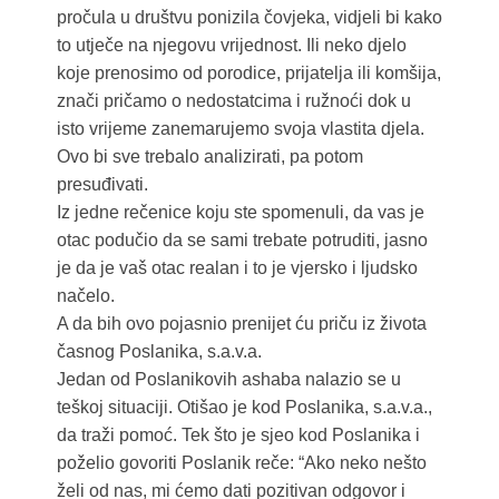
pročula u društvu ponizila čovjeka, vidjeli bi kako
to utječe na njegovu vrijednost. Ili neko djelo
koje prenosimo od porodice, prijatelja ili komšija,
znači pričamo o nedostatcima i ružnoći dok u
isto vrijeme zanemarujemo svoja vlastita djela.
Ovo bi sve trebalo analizirati, pa potom
presuđivati.
Iz jedne rečenice koju ste spomenuli, da vas je
otac podučio da se sami trebate potruditi, jasno
je da je vaš otac realan i to je vjersko i ljudsko
načelo.
A da bih ovo pojasnio prenijet ću priču iz života
časnog Poslanika, s.a.v.a.
Jedan od Poslanikovih ashaba nalazio se u
teškoj situaciji. Otišao je kod Poslanika, s.a.v.a.,
da traži pomoć. Tek što je sjeo kod Poslanika i
poželio govoriti Poslanik reče: “Ako neko nešto
želi od nas, mi ćemo dati pozitivan odgovor i