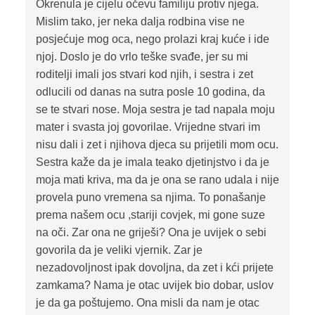
Okrenula je cijelu očevu familiju protiv njega.
Mislim tako, jer neka dalja rodbina vise ne
posjećuje mog oca, nego prolazi kraj kuće i ide
njoj. Doslo je do vrlo teške svađe, jer su mi
roditelji imali jos stvari kod njih, i sestra i zet
odlucili od danas na sutra posle 10 godina, da
se te stvari nose. Moja sestra je tad napala moju
mater i svasta joj govorilae. Vrijedne stvari im
nisu dali i zet i njihova djeca su prijetili mom ocu.
Sestra kaže da je imala teako djetinjstvo i da je
moja mati kriva, ma da je ona se rano udala i nije
provela puno vremena sa njima. To ponašanje
prema našem ocu ,stariji covjek, mi gone suze
na oči. Zar ona ne griješi? Ona je uvijek o sebi
govorila da je veliki vjernik. Zar je
nezadovoljnost ipak dovoljna, da zet i kći prijete
zamkama? Nama je otac uvijek bio dobar, uslov
je da ga poštujemo. Ona misli da nam je otac