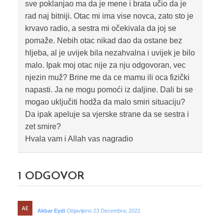
sve poklanjao ma da je mene i brata učio da je
rad naj bitniji. Otac mi ima vise novca, zato sto je
krvavo radio, a sestra mi očekivala da joj se
pomaže. Nebih otac nikad dao da ostane bez
hljeba, al je uvijek bila nezahvalna i uvijek je bilo
malo. Ipak moj otac nije za nju odgovoran, vec
njezin muž? Brine me da ce mamu ili oca fizički
napasti. Ja ne mogu pomoći iz daljine. Dali bi se
mogao uključiti hodža da malo smiri situaciju?
Da ipak apeluje sa vjerske strane da se sestra i
zet smire?
Hvala vam i Allah vas nagradio
1
ODGOVOR
Akbar Eydi
Objavljeno 23 Decembra, 2021