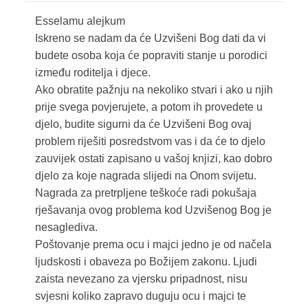
Esselamu alejkum
Iskreno se nadam da će Uzvišeni Bog dati da vi
budete osoba koja će popraviti stanje u porodici
između roditelja i djece.
Ako obratite pažnju na nekoliko stvari i ako u njih
prije svega povjerujete, a potom ih provedete u
djelo, budite sigurni da će Uzvišeni Bog ovaj
problem riješiti posredstvom vas i da će to djelo
zauvijek ostati zapisano u vašoj knjizi, kao dobro
djelo za koje nagrada slijedi na Onom svijetu.
Nagrada za pretrpljene teškoće radi pokušaja
rješavanja ovog problema kod Uzvišenog Bog je
nesaglediva.
Poštovanje prema ocu i majci jedno je od načela
ljudskosti i obaveza po Božijem zakonu. Ljudi
zaista nevezano za vjersku pripadnost, nisu
svjesni koliko zapravo duguju ocu i majci te