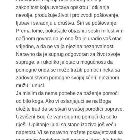
zakonitost koja uvećava opskrbu i otklanja
nevolje, produžuje život i proizvodi poštovanje,
ljubav i saradnju u društvu. Širi se poštovanje.
Prema tome, pokušajte objasniti sestri milostivim
načinom govora da je ono što je uradio vaš otac
vrijedno, a da ne valja njezina nezahvalnost.
Naravno da je suprug odgovoran za život svoje
supruge, ali ukoliko je otac u mogućnosti da
pomogne onda se može tražiti pomoć i neka sa
zadovoljstvom pomogne svojoj kćeri, njezinom
mužu i unuci.
Ja mislim da nema potrebe za traženje pomoći
od bilo koga. Ako vi oslanjajući se na Boga
uložite trud da se stvari u vašoj porodici poprave,
Uzvišeni Bog će vam sigurno pomoći da se to
riješi. Uplitanje ljudi sa stane izaziva još veću
napetost. Vi se naravno možete posavjetovati sa