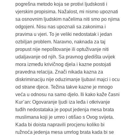
pogrešna metodo koja se protivi ljudskosti i
vjerskim propisima. Nažalost, mi nismo upoznati
sa osnovnim ljudskim načelima niti smo po njima
odgojeni. Nisu nas upoznali sa zakonima i
pravima u vjeri. To je veliki nedostatak i jedan
ozbiljan problem. Naravno, naknada za taj
propust nije nepoštovanje ili optuživanje niti
udaljavanje od njih. Sa pravnog gledišta uvijek
mora između krivičnog djela i kazne postojati
pravedna relacija. Znači nikada kazna za
diskriminaciju nije oduzimanje ljubavi majci i ocu
od strane djece. Težina takve kazne je mnogo
veća u odnosu na samo djelo. Ili kako kaže časni
Kur’an: Ogovaranje ljudi iza leđa i otkrivanje
tuđih nedostataka je poput jedenja mesa brata
muslimana koji je umro i otišao s Ovog svijeta.
Kada bi doista napravili procjenu koliko bi
ružnoća jedenja mesa umrlog brata kada bi se