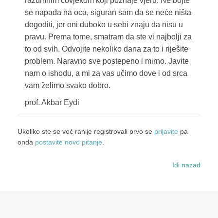
razumnim čovjekom koji poznaje vjeru. Ne bojte
se napada na oca, siguran sam da se neće ništa
dogoditi, jer oni duboko u sebi znaju da nisu u
pravu. Prema tome, smatram da ste vi najbolji za
to od svih. Odvojite nekoliko dana za to i riješite
problem. Naravno sve postepeno i mirno. Javite
nam o ishodu, a mi za vas učimo dove i od srca
vam želimo svako dobro.
prof. Akbar Eydi
Ukoliko ste se već ranije registrovali prvo se
prijavite
pa
onda
postavite novo pitanje
.
Idi nazad