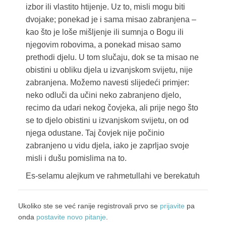
izbor ili vlastito htijenje. Uz to, misli mogu biti
dvojake; ponekad je i sama misao zabranjena –
kao što je loše mišljenje ili sumnja o Bogu ili
njegovim robovima, a ponekad misao samo
prethodi djelu. U tom slučaju, dok se ta misao ne
obistini u obliku djela u izvanjskom svijetu, nije
zabranjena. Možemo navesti slijedeći primjer:
neko odluči da učini neko zabranjeno djelo,
recimo da udari nekog čovjeka, ali prije nego što
se to djelo obistini u izvanjskom svijetu, on od
njega odustane. Taj čovjek nije počinio
zabranjeno u vidu djela, iako je zaprljao svoje
misli i dušu pomislima na to.
Es-selamu alejkum ve rahmetullahi ve berekatuh
Ukoliko ste se već ranije registrovali prvo se
prijavite
pa
onda
postavite novo pitanje
.