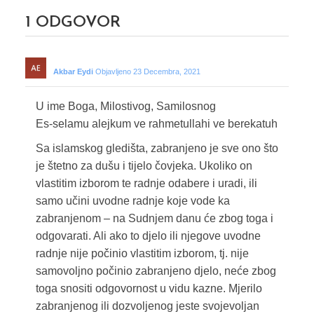
1
ODGOVOR
Akbar Eydi
Objavljeno 23 Decembra, 2021
U ime Boga, Milostivog, Samilosnog
Es-selamu alejkum ve rahmetullahi ve berekatuh
Sa islamskog gledišta, zabranjeno je sve ono što
je štetno za dušu i tijelo čovjeka. Ukoliko on
vlastitim izborom te radnje odabere i uradi, ili
samo učini uvodne radnje koje vode ka
zabranjenom – na Sudnjem danu će zbog toga i
odgovarati. Ali ako to djelo ili njegove uvodne
radnje nije počinio vlastitim izborom, tj. nije
samovoljno počinio zabranjeno djelo, neće zbog
toga snositi odgovornost u vidu kazne. Mjerilo
zabranjenog ili dozvoljenog jeste svojevoljan