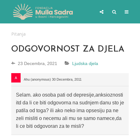
Pitanja
ODGOVORNOST ZA DJELA
23 Decembra, 2021
Ljudska djela
Ahu (anonymous)
30 Decembra, 2011
Selam. ako osoba pati od depresije,anksioznosti
itd da li ce biti odgovorna na sudnjem danu sto je
patila od toga? ili ako neko ima opsesiju pa ne
zeli misliti o necemu ali mu se samo namece,da
li ce biti odgovoran za te misli?