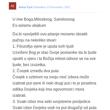
Akbar Eydi
Objavljeno 23 Decembra, 2021
U ime Boga,Milostivog, Samilosnog
Es-selamu alejkum
Da bi rasvijetlili ovo pitanje moramo obratiti
pažnju na nekoliko stvari:
1. Filozofija vjere je uputa svih ljudi
Uzvišeni Bog je slao Svoje poslanike da bi ljude
uputili u vjeru i ta Božija milost odnosi se na sve
ljude, bez izuzetka.
2. Čovjek između dva puta
Čovjek s ozbirom na svoju moć izbora može
izabrati put vjere ili neki drugi put i to je posebna
odlika čovjeka koji ima ogovornost i mora
izabrati.
3. Svaki izbor ima sebi svojstvene posljedice
Svaki izbor čovjeka vodi na put drugačiji od puta