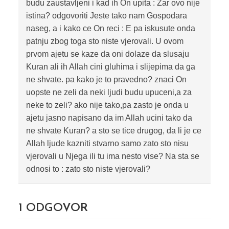
budu zaustavljeni i kad ih On upita : Zar ovo nije
istina? odgovoriti Jeste tako nam Gospodara
naseg, a i kako ce On reci : E pa iskusute onda
patnju zbog toga sto niste vjerovali. U ovom
prvom ajetu se kaze da oni dolaze da slusaju
Kuran ali ih Allah cini gluhima i slijepima da ga
ne shvate. pa kako je to pravedno? znaci On
uopste ne zeli da neki ljudi budu upuceni,a za
neke to zeli? ako nije tako,pa zasto je onda u
ajetu jasno napisano da im Allah ucini tako da
ne shvate Kuran? a sto se tice drugog, da li je ce
Allah ljude kazniti stvarno samo zato sto nisu
vjerovali u Njega ili tu ima nesto vise? Na sta se
odnosi to : zato sto niste vjerovali?
1
ODGOVOR