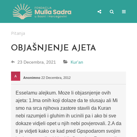
Pitanja
OBJAŠNJENJE AJETA
23 Decembra, 2021
Kur'an
Anonimno
22 Decembra, 2012
Esselamu alejkum. Moze li objasnjenje ovih
ajeta: 1.Ima onih koji dolaze da te slusaju ali Mi
smo na srca njihova zastore stavili da Kuran
nebi razumjeli i gluhim ih ucinili pa i ako bi sve
dokaze vidjeli opet u njih nebi povjerovali. 2.A da
ti je vidjeti kako ce kad pred Gpspodarom svojim