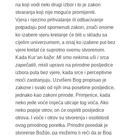
na koji vodi neki drugi izbor i to je zakon
stvaranja koji nije moguće promijeniti.
Vjera i njezino prihvatanje ili odbacivanje
potpadaju pod spomenuti zakon, znači onome
ko izabere vjeru kretanje će biti u skladu sa
cijelim univerzumom, a onaj ko izabere put bez
vjere kretat će suprotno svemu stvorenom.
Kada Kur’an kaže:
Mi smo nekima uši i srca
zapečatili
, misli upravo na prirodne posljedice
izbora puta bez vjere, kada srce i perceptivne
moći zastranjuju. Uzvišeni Bog propisao je
zakone i svaki od njih ima posebne posljedice,
jednako kao zakoni prirode. Primjerice, kada
neko jede voće osjeća uticaje tog voća. Ako
neko popije otrov, on će osjetiti posljedice
otrova. I voće i otrov su stvorenja i osobitosti
ovog prirodnog poretka. Prirodni poredak je
stvorenje Božije, pa možemo li reći da je Bog