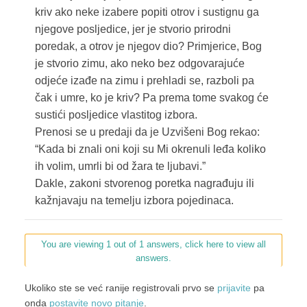
kriv ako neke izabere popiti otrov i sustignu ga
njegove posljedice, jer je stvorio prirodni
poredak, a otrov je njegov dio? Primjerice, Bog
je stvorio zimu, ako neko bez odgovarajuće
odjeće izađe na zimu i prehladi se, razboli pa
čak i umre, ko je kriv? Pa prema tome svakog će
sustići posljedice vlastitog izbora.
Prenosi se u predaji da je Uzvišeni Bog rekao:
“Kada bi znali oni koji su Mi okrenuli leđa koliko
ih volim, umrli bi od žara te ljubavi.”
Dakle, zakoni stvorenog poretka nagrađuju ili
kažnjavaju na temelju izbora pojedinaca.
You are viewing 1 out of 1 answers, click here to view all
answers.
Ukoliko ste se već ranije registrovali prvo se
prijavite
pa
onda
postavite novo pitanje
.