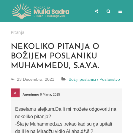
Pitanja
NEKOLIKO PITANJA O
BOŽIJEM POSLANIKU
MUHAMMEDU, S.A.V.A.
23 Decembra, 2021
Božiji poslanici / Poslanstvo
Anonimno
9 Marta, 2015
Esselamu alejkum.Da li mi možete odgovoriti na
nekoliko pitanja?
-Šta je Muhammed,a.s.,rekao kad su ga upitali
da li je na Miradžu vidio Allaha,dž.š.?