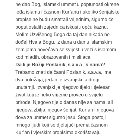
ne dao Bog, islamski ummet u poptunosti okrene
leđa islamu i časnom Kur’anu i ukoliko šerijatske
propise ne budu smatrali vrijednim, sigurno će
poput ostalih zajednica iskusiti opću kaznu.
Molim Uzvišenog Boga da taj dan nikada ne
dođe! Hvala Bogu, iz dana u dan u islamskim
zemljama povećava se svijest u vezi s islamom
kod mladih, obrazovanih i mislilaca.
Da li je Božiji Poslanik, s.a.v.a., s nama?
Trebamo znati da časni Poslanik, s.a.v.a, ima
dva položaja, jedan je izvanjski, a drugi
unutarnji. Izvanjski je njegovo tijelo i tjelesan
život koji je neko vrijeme proveo u svijetu
prirode. Njegovo tijelo danas nije sa nama, ali
njegova zbilja, njegov šerijat, Kur’an i njegova
dova za ummet sigurno jesu. Stoga postoji
mnogo ljudi koji se djelujući prema časnom
Kur’an i vjerskim propisima okorištavaju