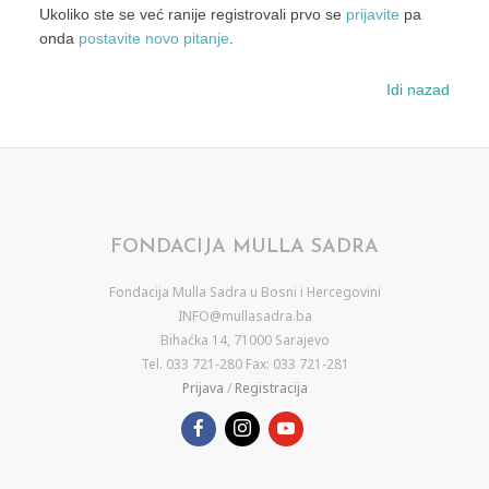
Ukoliko ste se već ranije registrovali prvo se
prijavite
pa
onda
postavite novo pitanje
.
Idi nazad
FONDACIJA MULLA SADRA
Fondacija Mulla Sadra u Bosni i Hercegovini
INFO@mullasadra.ba
Bihaćka 14, 71000 Sarajevo
Tel. 033 721-280 Fax: 033 721-281
Prijava
/
Registracija