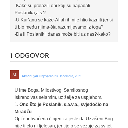
-Kako su prolazili oni koji su napadali
Poslanika,a.s.?
-U Kur’anu se kaže-Allah ih nije htio kazniti jer si
ti bio među njima-šta razumijevamo iz toga?
-Da li Poslanik i danas može biti uz nas?-kako?
1
ODGOVOR
Akbar Eydi
Objavljeno 23 Decembra, 2021
U ime Boga, Milostivog, Samilosnog
Iskreno vas selamim, uz želje za uspjehom.
1
. Ono što je Poslanik, s.a.v.a., svjedočio na
Miradžu
Općeprihvaćena činjenica jeste da Uzvišeni Bog
nije tijelo ni tjelesan, jer tijelo se vezuje za svijet