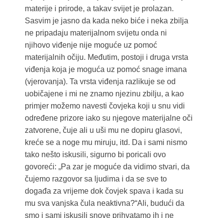
materije i prirode, a takav svijet je prolazan.
Sasvim je jasno da kada neko biće i neka zbilja
ne pripadaju materijalnom svijetu onda ni
njihovo viđenje nije moguće uz pomoć
materijalnih očiju. Međutim, postoji i druga vrsta
viđenja koja je moguća uz pomoć snage imana
(vjerovanja). Ta vrsta viđenja razlikuje se od
uobičajene i mi ne znamo njezinu zbilju, a kao
primjer možemo navesti čovjeka koji u snu vidi
određene prizore iako su njegove materijalne oči
zatvorene, čuje ali u uši mu ne dopiru glasovi,
kreće se a noge mu miruju, itd. Da i sami nismo
tako nešto iskusili, sigurno bi poricali ovo
govoreći: „Pa zar je moguće da vidimo stvari, da
čujemo razgovor sa ljudima i da se sve to
događa za vrijeme dok čovjek spava i kada su
mu sva vanjska čula neaktivna?“Ali, budući da
smo i sami iskusili snove prihvatamo ih i ne