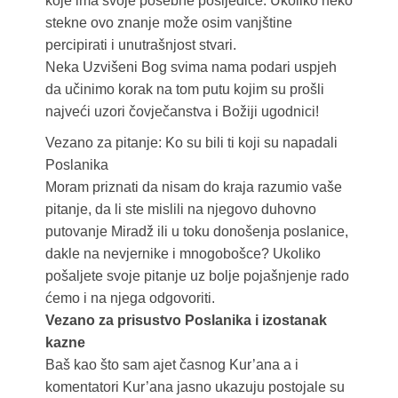
koje ima svoje posebne posljedice. Ukoliko neko
stekne ovo znanje može osim vanjštine
percipirati i unutrašnjost stvari.
Neka Uzvišeni Bog svima nama podari uspjeh
da učinimo korak na tom putu kojim su prošli
najveći uzori čovječanstva i Božiji ugodnici!
Vezano za pitanje: Ko su bili ti koji su napadali
Poslanika
Moram priznati da nisam do kraja razumio vaše
pitanje, da li ste mislili na njegovo duhovno
putovanje Miradž ili u toku donošenja poslanice,
dakle na nevjernike i mnogobošce? Ukoliko
pošaljete svoje pitanje uz bolje pojašnjenje rado
ćemo i na njega odgovoriti.
Vezano za prisustvo Poslanika i izostanak
kazne
Baš kao što sam ajet časnog Kur’ana a i
komentatori Kur’ana jasno ukazuju postojale su