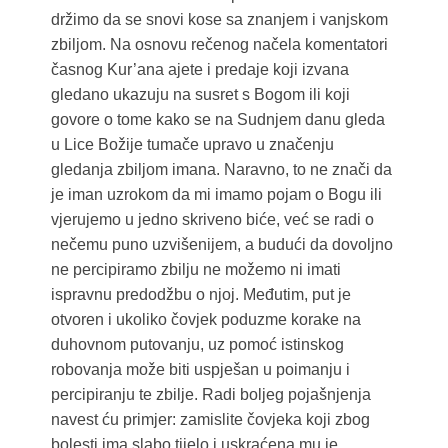
držimo da se snovi kose sa znanjem i vanjskom
zbiljom. Na osnovu rečenog načela komentatori
časnog Kur’ana ajete i predaje koji izvana
gledano ukazuju na susret s Bogom ili koji
govore o tome kako se na Sudnjem danu gleda
u Lice Božije tumače upravo u značenju
gledanja zbiljom imana. Naravno, to ne znači da
je iman uzrokom da mi imamo pojam o Bogu ili
vjerujemo u jedno skriveno biće, već se radi o
nečemu puno uzvišenijem, a budući da dovoljno
ne percipiramo zbilju ne možemo ni imati
ispravnu predodžbu o njoj. Međutim, put je
otvoren i ukoliko čovjek poduzme korake na
duhovnom putovanju, uz pomoć istinskog
robovanja može biti uspješan u poimanju i
percipiranju te zbilje. Radi boljeg pojašnjenja
navest ću primjer: zamislite čovjeka koji zbog
bolesti ima slabo tijelo i uskraćena mu je