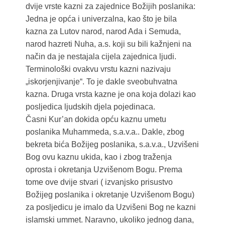
dvije vrste kazni za zajednice Božijih poslanika:
Jedna je opća i univerzalna, kao što je bila
kazna za Lutov narod, narod Ada i Semuda,
narod hazreti Nuha, a.s. koji su bili kažnjeni na
način da je nestajala cijela zajednica ljudi.
Terminološki ovakvu vrstu kazni nazivaju
„iskorjenjivanje“. To je dakle sveobuhvatna
kazna. Druga vrsta kazne je ona koja dolazi kao
posljedica ljudskih djela pojedinaca.
Časni Kur’an dokida opću kaznu umetu
poslanika Muhammeda, s.a.v.a.. Dakle, zbog
bekreta bića Božijeg poslanika, s.a.v.a., Uzvišeni
Bog ovu kaznu ukida, kao i zbog traženja
oprosta i okretanja Uzvišenom Bogu. Prema
tome ove dvije stvari ( izvanjsko prisustvo
Božijeg poslanika i okretanje Uzvišenom Bogu)
za posljedicu je imalo da Uzvišeni Bog ne kazni
islamski ummet. Naravno, ukoliko jednog dana,