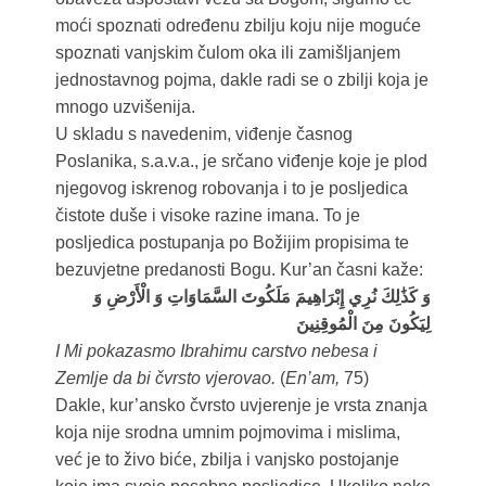
moći spoznati određenu zbilju koju nije moguće
spoznati vanjskim čulom oka ili zamišljanjem
jednostavnog pojma, dakle radi se o zbilji koja je
mnogo uzvišenija.
U skladu s navedenim, viđenje časnog
Poslanika, s.a.v.a., je srčano viđenje koje je plod
njegovog iskrenog robovanja i to je posljedica
čistote duše i visoke razine imana. To je
posljedica postupanja po Božijim propisima te
bezuvjetne predanosti Bogu. Kur’an časni kaže:
وَ كَذَٰلِكَ نُرِي إِبْرَاهِيمَ مَلَكُوتَ السَّمَاوَاتِ وَ الْأَرْضِ وَ
لِيَكُونَ مِنَ الْمُوقِنِينَ
I Mi pokazasmo Ibrahimu carstvo nebesa i
Zemlje da bi čvrsto vjerovao.
(
En’am,
75)
Dakle, kur’ansko čvrsto uvjerenje je vrsta znanja
koja nije srodna umnim pojmovima i mislima,
već je to živo biće, zbilja i vanjsko postojanje