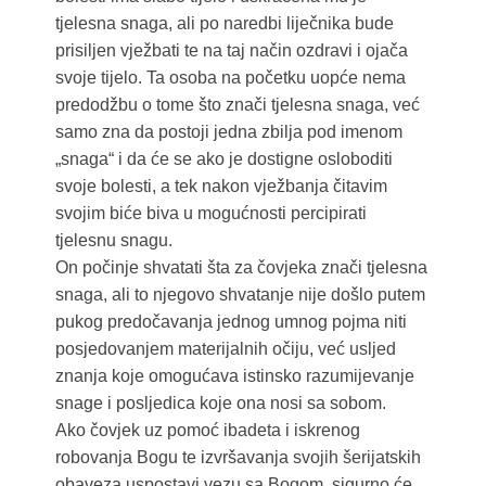
tjelesna snaga, ali po naredbi liječnika bude
prisiljen vježbati te na taj način ozdravi i ojača
svoje tijelo. Ta osoba na početku uopće nema
predodžbu o tome što znači tjelesna snaga, već
samo zna da postoji jedna zbilja pod imenom
„snaga“ i da će se ako je dostigne osloboditi
svoje bolesti, a tek nakon vježbanja čitavim
svojim biće biva u mogućnosti percipirati
tjelesnu snagu.
On počinje shvatati šta za čovjeka znači tjelesna
snaga, ali to njegovo shvatanje nije došlo putem
pukog predočavanja jednog umnog pojma niti
posjedovanjem materijalnih očiju, već usljed
znanja koje omogućava istinsko razumijevanje
snage i posljedica koje ona nosi sa sobom.
Ako čovjek uz pomoć ibadeta i iskrenog
robovanja Bogu te izvršavanja svojih šerijatskih
obaveza uspostavi vezu sa Bogom, sigurno će