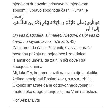
njegovim duhovnim prisustvom i njegovom
zbiljom, i upravo zbog toga časni Kur’an je
jasan:
هُوَ الَّذِي يُصَلِّي عَلَيْكُمْ وَ مَلَائِكَتُهُ لِيُخْرِجَكُمْ مِنَ الظُّلُمَاتِ
إِلَى النُّور
On vas blagosilja, a i meleci Njegovi, da bi vas iz
tmina na svjetlo izveo –
(
Ahzab
, 43)
Zasigurno da časni Poslanik, s.a.v.a., obraća
posebnu pažnju na pojedince i zajednice
islamskog umeta, da za njih uči dove i da
saosjeća s njima.
Mi, također, trebamo paziti na svoja djela ukoliko
želimo percipirati Poslanikovu, s.a.v.a., zbilju.
Ukoliko smatrate da je odgovor nedovoljan ili
imate neko drugo pitanje stojimo Vam na usluzi.
Pof. Akbar Eydi