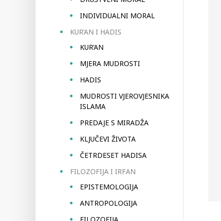
INDIVIDUALNI MORAL
KUR’AN I HADIS
KUR’AN
MJERA MUDROSTI
HADIS
MUDROSTI VJEROVJESNIKA
ISLAMA
PREDAJE S MIRADŽA
KLJUČEVI ŽIVOTA
ČETRDESET HADISA
FILOZOFIJA I IRFAN
EPISTEMOLOGIJA
ANTROPOLOGIJA
FILOZOFIJA