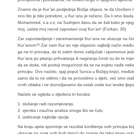
Znamo da je Kur’an posljednja Božija objava, te da Uzvišeni n
ono što je bilo potrebno, u Kur’anu je rečeno. Da li smo ikada
Muhammed, s.a.v.s, na Sudnjem danu da se žali kako je nj
moj, zaista moj narod zapostavi ovaj Kur’an! (Furkan, 30)
Zar zapostavljanje i zanemarivanje Kur’ana ne ukazuje na či
Kur’anom?! Zar nam Kur’an nije objasnio najbolji način među
ga na tri principa, da bi zatim donio zaključak i spomenuo jeda
Kur’ana po pitanju prihvatanja ili negiranja čvrsti su do te mj
da se doda, niti postoji mogućnost da se na svijetu nađe neko
principu. Ovo načelo, sjaji poput Sunca u Božijoj knjizi, međ
samo da to ne vidimo i da ne provodimo u djelo, već smo sta
crnih oblaka i ne dozvoljavamo da ostali uvide kur’anske ljepo
Načelo se ogleda u sljedeća tri koraka:
1. slušanje radi razumjevanja,
2. vjerska i naučna analiza onoga što se čulo,
3. izabiranje najbolje opcije.
Na kraju ajeta spominje se rezultat korištenja ovih principa ko
ukazuje na znak ovih ljudi dajući do znanja da takvi imaju razum