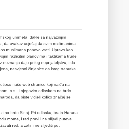
lamskog ummeta, dakle sa najvažnijim
.š., da ovakav osjećaj da svim mislimanima
ponos muslimana ponovo vrati. Upravo kao
, svojim različitim planovima i taktikama trude
iz neznanja daju prilog neprijateljstvu, i da
ijena, nesvjesni činjenice da istog trenutka
sjetioce naše web stranice koji naiđu na
saom, a.s., i njegovim odlaskom na brdo
aroda, da biste vidjeli koliko značaj se
azi na brdo Sinaj. Pri odlasku, brata Haruna
du mome, i red pravi i ne slijedi puteve
žavati red, a zatim ne slijediti put