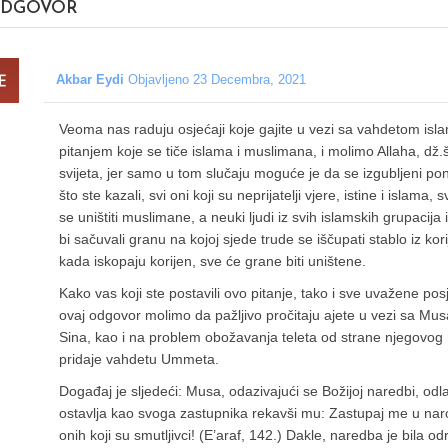
DGOVOR
Akbar Eydi
Objavljeno 23 Decembra, 2021
Veoma nas raduju osjećaji koje gajite u vezi sa vahdetom is
pitanjem koje se tiče islama i muslimana, i molimo Allaha, dž
svijeta, jer samo u tom slučaju moguće je da se izgubljeni 
što ste kazali, svi oni koji su neprijatelji vjere, istine i islama
se uništiti muslimane, a neuki ljudi iz svih islamskih grupacija 
bi sačuvali granu na kojoj sjede trude se iščupati stablo iz kor
kada iskopaju korijen, sve će grane biti uništene.
Kako vas koji ste postavili ovo pitanje, tako i sve uvažene po
ovaj odgovor molimo da pažljivo pročitaju ajete u vezi sa Mu
Sina, kao i na problem obožavanja teleta od strane njegovog n
pridaje vahdetu Ummeta.
Događaj je sljedeći: Musa, odazivajući se Božijoj naredbi, odl
ostavlja kao svoga zastupnika rekavši mu: Zastupaj me u naro
onih koji su smutljivci! (E’araf, 142.) Dakle, naredba je bila odr