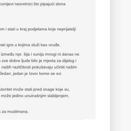
umijevi nesretnici što pipajući slona
i stati u kraj podjelama koje neprijatelji
i igre u kojima služi kao oruđe.
 između npr. šija i sunija mnogi ni danas ne
sve dobre ljude bilo je mjesta za dijalog i
naših različitosti pokušavaju učiniti našim
 Jedan, jedan je Izvor kome se svi
toritet može stati pred snage koje su,
i može jedino unutrašnjim slabljenjem,
a za muslimana.