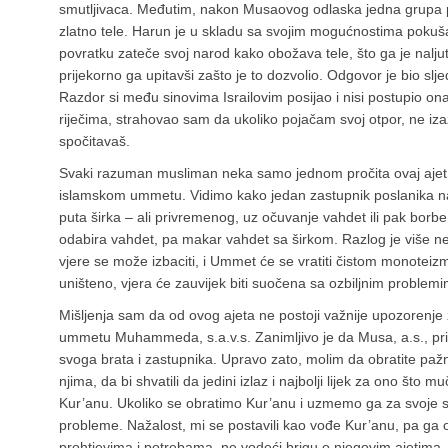
smutljivaca. Međutim, nakon Musaovog odlaska jedna grupa
zlatno tele. Harun je u skladu sa svojim mogućnostima pokušava
povratku zateče svoj narod kako obožava tele, što ga je nalju
prijekorno ga upitavši zašto je to dozvolio. Odgovor je bio slj
Razdor si među sinovima Israilovim posijao i nisi postupio on
riječima, strahovao sam da ukoliko pojačam svoj otpor, ne iz
spočitavaš.
Svaki razuman musliman neka samo jednom pročita ovaj ajet,
islamskom ummetu. Vidimo kako jedan zastupnik poslanika naš
puta širka – ali privremenog, uz očuvanje vahdet ili pak borb
odabira vahdet, pa makar vahdet sa širkom. Razlog je više ne
vjere se može izbaciti, i Ummet će se vratiti čistom monoteiz
uništeno, vjera će zauvijek biti suočena sa ozbiljnim problem
Mišljenja sam da od ovog ajeta ne postoji važnije upozorenje 
ummetu Muhammeda, s.a.v.s. Zanimljivo je da Musa, a.s., pri
svoga brata i zastupnika. Upravo zato, molim da obratite pažn
njima, da bi shvatili da jedini izlaz i najbolji lijek za ono št
Kur’anu. Ukoliko se obratimo Kur’anu i uzmemo ga za svoje svje
probleme. Nažalost, mi se postavili kao vođe Kur’anu, pa ga 
prohtjevima i potrebama, ne vodeći brigu o njegovim ajetima.