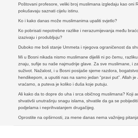
Poštovani profesore, veliki broj muslimana izgledaju kao oni R
pokušavaju saznati cijelu istinu.
Ko i kako danas može muslimanima upaliti svjetlo?
Ko pobrisati nepotrebne razlike i nerazumijevanja među braćom 
izazivaju i produbljuju?
Duboko me boli stanje Ummeta i njegova ograničenost da shvat
Mi u Bosni nikada nismo muslimane dijelili ni po čemu, razliku
znaju, sufije su naše najmudrije glave. Za sve muslimane, i za 
suživot. Nažalost, i u Bosni posijaše sjeme razdora, bogatstvo 
hendikepom, a uputiti nas na samo jedan “pravi put”. Allah je
vraćamo, a puteva je koliko i duša koje putuju.
Ali kako da to dopre do uha i srca običnog muslimana? Koji au
shvativši unutrašnju snagu islama, shvatile da ga se pobijedit
podjelama i neprihvatanjem drugačijeg.
Oprostite na opširnosti, za mene danas nema važnijeg pitanj