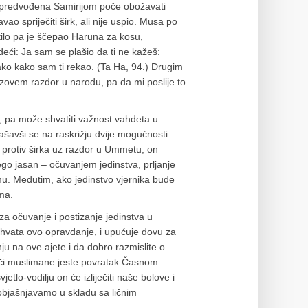
 predvođena Samirijom poče obožavati
o spriječiti širk, ali nije uspio. Musa po
tilo pa je ščepao Haruna za kosu,
edeći: Ja sam se plašio da ti ne kažeš:
ako kako sam ti rekao. (Ta Ha, 94.) Drugim
azovem razdor u narodu, pa da mi poslije to
 pa može shvatiti važnost vahdeta u
avši se na raskrižju dvije mogućnosti:
e protiv širka uz razdor u Ummetu, on
go jasan – očuvanjem jedinstva, prljanje
mu. Međutim, ako jedinstvo vjernika bude
ima.
za očuvanje i postizanje jedinstva u
hvata ovo opravdanje, i upućuje dovu za
ju na ove ajete i da dobro razmislite o
o muči muslimane jeste povratak Časnom
tlo-vodilju on će izliječiti naše bolove i
objašnjavamo u skladu sa ličnim