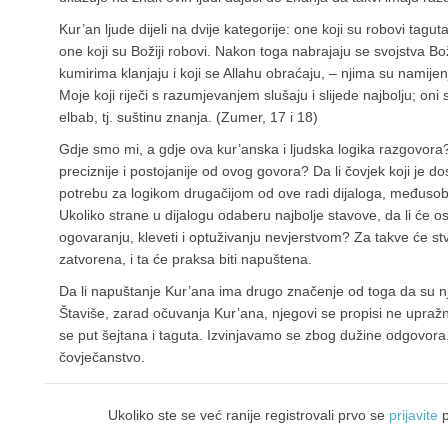
Kur’an ljude dijeli na dvije kategorije: one koji su robovi taguta
one koji su Božiji robovi. Nakon toga nabrajaju se svojstva Bo
kumirima klanjaju i koji se Allahu obraćaju, – njima su namije
Moje koji riječi s razumjevanjem slušaju i slijede najbolju; oni 
elbab, tj. suštinu znanja. (Zumer, 17 i 18)
Gdje smo mi, a gdje ova kur’anska i ljudska logika razgovora?
preciznije i postojanije od ovog govora? Da li čovjek koji je d
potrebu za logikom drugačijom od ove radi dijaloga, međuso
Ukoliko strane u dijalogu odaberu najbolje stavove, da li će o
ogovaranju, kleveti i optuživanju nevjerstvom? Za takve će stv
zatvorena, i ta će praksa biti napuštena.
Da li napuštanje Kur’ana ima drugo značenje od toga da su nje
Štaviše, zarad očuvanja Kur’ana, njegovi se propisi ne upražnja
se put šejtana i taguta. Izvinjavamo se zbog dužine odgovora.
čovječanstvo.
Ukoliko ste se već ranije registrovali prvo se
prijavite
p