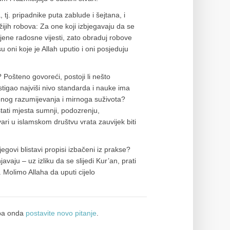
, tj. pripadnike puta zablude i šejtana, i
žijih robova: Za one koji izbjegavaju da se
njene radosne vijesti, zato obraduj robove
su oni koje je Allah uputio i oni posjeduju
 Pošteno govoreći, postoji li nešto
ostigao najviši nivo standarda i nauke ima
bnog razumijevanja i mirnoga suživota?
stati mjesta sumnji, podozrenju,
ari u islamskom društvu vrata zauvijek biti
govi blistavi propisi izbačeni iz prakse?
vaju – uz izliku da se slijedi Kur’an, prati
 Molimo Allaha da uputi cijelo
a onda
postavite novo pitanje
.