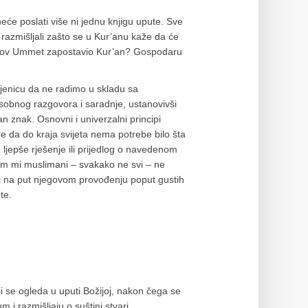
eće poslati više ni jednu knjigu upute. Sve
 razmišljali zašto se u Kur’anu kaže da će
egov Ummet zapostavio Kur’an? Gospodaru
njenicu da ne radimo u skladu sa
sobnog razgovora i saradnje, ustanovivši
n znak. Osnovni i univerzalni principi
ere da do kraja svijeta nema potrebe bilo šta
 ljepše rješenje ili prijedlog o navedenom
utim mi muslimani – svakako ne svi – ne
li na put njegovom provođenju poput gustih
te.
ji se ogleda u uputi Božijoj, nakon čega se
 i razmišljaju o suštini stvari.