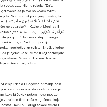
ja svega; zato Njemu robujte (En’am,
no vjerovanje da je sve na Ovom svijetu
a svijetu. Nezavisnost postojanja svakog bića
نَحْنُ 
59) أَفَرَأَيْتُم مَّا تَحْرُثُونَ –
u suri Vaqi’a, način kretanja svijeta
oka i posljedice an svijetu. Znači, s jedne
i da je sjeme vaše. Vi ste ti koji postavljate
 druge strane, Mi smo ti koji mu dajemo
je važne stvari, a to su:
 vršenja uticaja i njegovog primanja sam
e postavio mogućnost da zasiti. Stvorio je
azum kako bi čovjek putem njega mogao
oje združene čine treću mogućnost, koju
nestati. Takvi su i drugi zakoni svijeta i