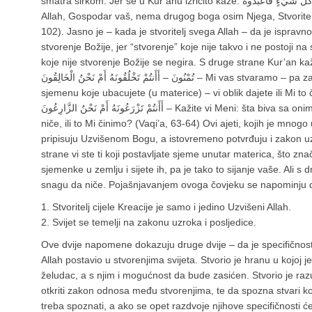
smatra širkom. Jer se u Kur’anu izričito kaže: ذَلِكُمُ اللّهُ رَبُّكُمْ لا إِلَهَ إِلاَّ هُوَ خَالِقُ كُلِّ شَيْءٍ فَاعْبُدُوهُ – To vam je
Allah, Gospodar vaš, nema drugog boga osim Njega, Stvoritel
102). Jasno je – kada je stvoritelj svega Allah – da je isprav
stvorenje Božije, jer “stvorenje” koje nije takvo i ne postoji n
koje nije stvorenje Božije se negira. S druge strane Kur’an kaže: خَلَقْنَاكُمْ فَلَوْلَا تُصَدِّقُونَ – أَفَرَأَيْتُم مَّا
تُمْنُونَ – أَأَنتُمْ تَخْلُقُونَهُ أَمْ نَحْنُ الْخَالِقُونَ – Mi vas stvaramo – pa zašto ne potvrdite? – Kažite vi Meni: da li
sjemenu koje ubacujete (u materice) – vi oblik dajete ili Mi to činimo? (Vaqi’a, 57 – 
أَأَنتُمْ تَزْرَعُونَهُ أَمْ نَحْنُ الزَّارِعُونَ – Kažite vi Meni: šta biva sa onim što posijete? Da li mu vi dajete snagu da
niče, ili to Mi činimo? (Vaqi’a, 63-64) Ovi ajeti, kojih je mnogo 
pripisuju Uzvišenom Bogu, a istovremeno potvrđuju i zakon uzr
strane vi ste ti koji postavljate sjeme unutar materica, što znač
sjemenke u zemlju i sijete ih, pa je tako to sijanje vaše. Ali s
snagu da niče. Pojašnjavanjem ovoga čovjeku se napominju dvi
1. Stvoritelj cijele Kreacije je samo i jedino Uzvišeni Allah.
2. Svijet se temelji na zakonu uzroka i posljedice.
Ove dvije napomene dokazuju druge dvije – da je specifičnost
Allah postavio u stvorenjima svijeta. Stvorio je hranu u kojoj j
želudac, a s njim i mogućnost da bude zasićen. Stvorio je r
otkriti zakon odnosa među stvorenjima, te da spozna stvari k
treba spoznati, a ako se opet razdvoje njihove specifičnosti će 