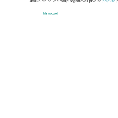
Ukoliko ste se već ranije registrovali prvo se
prijavite
p
Idi nazad