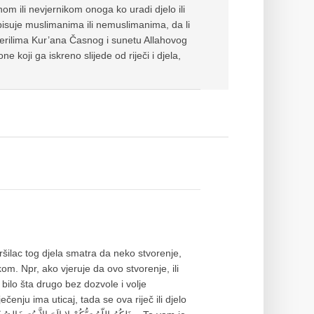
om ili nevjernikom onoga ko uradi djelo ili
pripisuje muslimanima ili nemuslimanima, da li
 mjerilima Kur’ana Časnog i sunetu Allahovog
e koji ga iskreno slijede od riječi i djela,
zvršilac tog djela smatra da neko stvorenje,
m. Npr, ako vjeruje da ovo stvorenje, ili
 ili bilo šta drugo bez dozvole i volje
ečenju ima uticaj, tada se ova riječ ili djelo