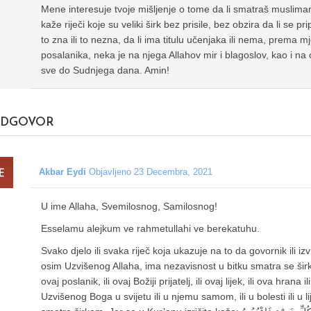
Mene interesuje tvoje mišljenje o tome da li smatraš musliman
kaže riječi koje su veliki širk bez prisile, bez obzira da li se 
to zna ili to nezna, da li ima titulu učenjaka ili nema, prema
posalanika, neka je na njega Allahov mir i blagoslov, kao i na on
sve do Sudnjega dana. Amin!
DGOVOR
Akbar Eydi
Objavljeno 23 Decembra, 2021
U ime Allaha, Svemilosnog, Samilosnog!
Esselamu alejkum ve rahmetullahi ve berekatuhu.
Svako djelo ili svaka riječ koja ukazuje na to da govornik ili i
osim Uzvišenog Allaha, ima nezavisnost u bitku smatra se širko
ovaj poslanik, ili ovaj Božiji prijatelj, ili ovaj lijek, ili ova hrana
Uzvišenog Boga u svijetu ili u njemu samom, ili u bolesti ili u lij