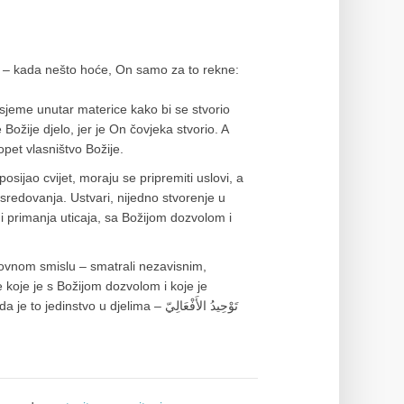
 sjeme unutar materice kako bi se stvorio
 Božije djelo, jer je On čovjeka stvorio. A
pet vlasništvo Božije.
posijao cvijet, moraju se pripremiti uslovi, a
sredovanja. Ustvari, nijedno stvorenje u
 i primanja uticaja, sa Božijom dozvolom i
hovnom smislu – smatrali nezavisnim,
 koje je s Božijom dozvolom i koje je
vo u djelima – تَوْحِيدُ الأَفْعَالِيّ