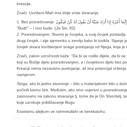
kreacije.
Znači, Uzvišeni Allah ima dvije vrste stvaranja:
1. Bez posredovanja: إِنَّمَا أَمْرُهُ إِذَا أَرَادَ شَيْئًا أَنْ يَقُولَ لَهُ كُنْ فَيَكُونُ – kada nešto hoće, On samo za to rekne:
“Budi!” – i ono bude. (Ja-Sin, 82)
2. Posredovanjem: Stvorio je čovjeka, a ovaj čovjek postavlja
drugi čovjek, i sije sjemenku u zemlju kako bi iznikla. Sijanje je
čovjek stvara korištenjem snage postojanja od Njega, koja je o
Znači, zakon uzročnosti kaže: “Da bi se rodilo dijete, da bi se 
koji su Božije djelo posredovanjem, a i čovjekovo djelo bez po
Kreaciji nema nezavisno postojanje, ali ima potencijal vršenja
namjerom.
Stoga, ako bi jedno stvorenje – bilo u materijalnom bilo u du
počinili bismo širk. Međutim, ako smo uvjereni u posredovanje
zasnovano na zakonu stvaranja tj. tome da je On Stvoritelj, tada je to jedinst
koje uzrokuje približavanje Bogu.
Esselamu alejkum ve rahmetullahi ve berekatuhu.