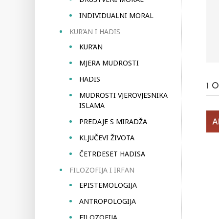
INDIVIDUALNI MORAL
KUR’AN I HADIS
KUR’AN
MJERA MUDROSTI
HADIS
1
O
MUDROSTI VJEROVJESNIKA
ISLAMA
PREDAJE S MIRADŽA
KLJUČEVI ŽIVOTA
ČETRDESET HADISA
FILOZOFIJA I IRFAN
EPISTEMOLOGIJA
ANTROPOLOGIJA
FILOZOFIJA