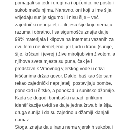
pomagali su jedni drugima i općenito, ne postoji
sukob među njima. Naravno, oni koji u ime šija
vrijeđaju sunije sigurno ili nisu šije – već
zajednički neprijatelji – ili jesu šije koje nemaju
razuma i obratno. I sa sigurnošću znajte da je
99% materijala i klipova na internetu vezanih za
ovu temu neutemeljeno, jer ljudi u Iranu (sunije,
šije, kršćani i jevreji) žive miroljubivim životom, a
njihova sveta mjesta su puna, čak je i
predstavnik Vrhovnog vjerskog vođe u crkvi
kršćanima držao govor. Dakle, baš kao što sam
rekao zajednički neprijatelji postavljaju bombe,
ponekad u šitske, a ponekad u sunitske džamije.
Kada se dogodi bombaški napad, prilikom
identifikacije uvidi se da je jedna žrtva bila šija,
druga sunija i da su zajedno u džamiji klanjali
namaz.
Stoga, znajte da u Iranu nema vjerskih sukoba i