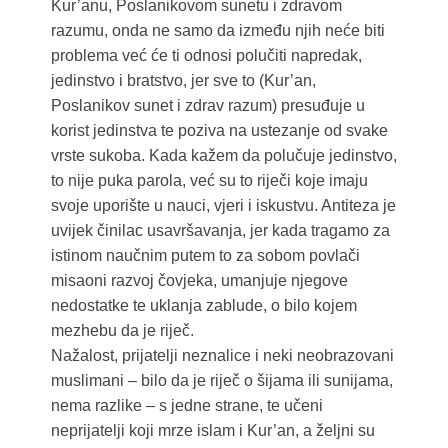
Kur’anu, Poslanikovom sunetu i zdravom
razumu, onda ne samo da između njih neće biti
problema već će ti odnosi polučiti napredak,
jedinstvo i bratstvo, jer sve to (Kur’an,
Poslanikov sunet i zdrav razum) presuđuje u
korist jedinstva te poziva na ustezanje od svake
vrste sukoba. Kada kažem da polučuje jedinstvo,
to nije puka parola, već su to riječi koje imaju
svoje uporište u nauci, vjeri i iskustvu. Antiteza je
uvijek činilac usavršavanja, jer kada tragamo za
istinom naučnim putem to za sobom povlači
misaoni razvoj čovjeka, umanjuje njegove
nedostatke te uklanja zablude, o bilo kojem
mezhebu da je riječ.
Nažalost, prijatelji neznalice i neki neobrazovani
muslimani – bilo da je riječ o šijama ili sunijama,
nema razlike – s jedne strane, te učeni
neprijatelji koji mrze islam i Kur’an, a željni su