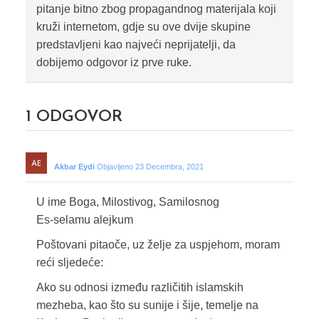
pitanje bitno zbog propagandnog materijala koji
kruži internetom, gdje su ove dvije skupine
predstavljeni kao najveći neprijatelji, da
dobijemo odgovor iz prve ruke.
1
ODGOVOR
Akbar Eydi
Objavljeno 23 Decembra, 2021
U ime Boga, Milostivog, Samilosnog
Es-selamu alejkum
Poštovani pitaoče, uz želje za uspjehom, moram
reći sljedeće:
Ako su odnosi između različitih islamskih
mezheba, kao što su sunije i šije, temelje na