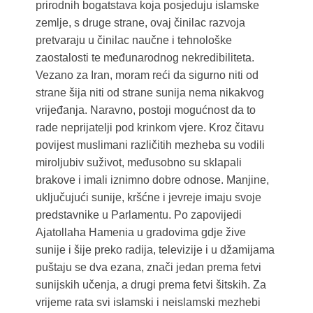
prirodnih bogatstava koja posjeduju islamske
zemlje, s druge strane, ovaj činilac razvoja
pretvaraju u činilac naučne i tehnološke
zaostalosti te međunarodnog nekredibiliteta.
Vezano za Iran, moram reći da sigurno niti od
strane šija niti od strane sunija nema nikakvog
vrijeđanja. Naravno, postoji mogućnost da to
rade neprijatelji pod krinkom vjere. Kroz čitavu
povijest muslimani različitih mezheba su vodili
miroljubiv suživot, međusobno su sklapali
brakove i imali iznimno dobre odnose. Manjine,
uključujući sunije, kršćne i jevreje imaju svoje
predstavnike u Parlamentu. Po zapovijedi
Ajatollaha Hamenia u gradovima gdje žive
sunije i šije preko radija, televizije i u džamijama
puštaju se dva ezana, znači jedan prema fetvi
sunijskih učenja, a drugi prema fetvi šitskih. Za
vrijeme rata svi islamski i neislamski mezhebi