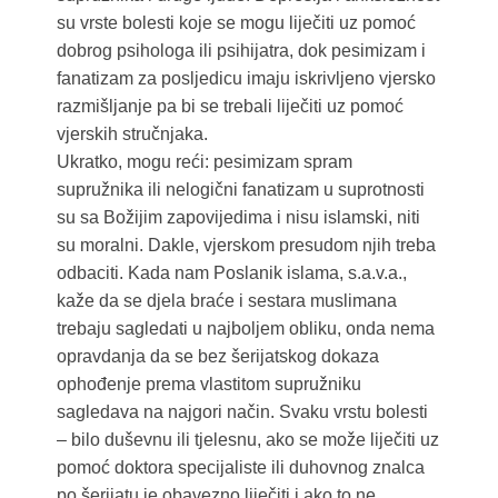
su vrste bolesti koje se mogu liječiti uz pomoć
dobrog psihologa ili psihijatra, dok pesimizam i
fanatizam za posljedicu imaju iskrivljeno vjersko
razmišljanje pa bi se trebali liječiti uz pomoć
vjerskih stručnjaka.
Ukratko, mogu reći: pesimizam spram
supružnika ili nelogični fanatizam u suprotnosti
su sa Božijim zapovijedima i nisu islamski, niti
su moralni. Dakle, vjerskom presudom njih treba
odbaciti. Kada nam Poslanik islama, s.a.v.a.,
kaže da se djela braće i sestara muslimana
trebaju sagledati u najboljem obliku, onda nema
opravdanja da se bez šerijatskog dokaza
ophođenje prema vlastitom supružniku
sagledava na najgori način. Svaku vrstu bolesti
– bilo duševnu ili tjelesnu, ako se može liječiti uz
pomoć doktora specijaliste ili duhovnog znalca
po šerijatu je obavezno liječiti i ako to ne