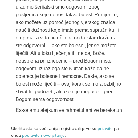
uradimo šerijatski smo odgovorni zbog
posljedica koje donosi takva bolest. Primjerice,
ako možete uz pomoć jednog vjerskog znalca
naučiti dužnosti koje imate prema supružniku ili
drugima, a vi to ne učinite, onda islam kaže da
ste odgovorni – iako ste bolesni, jer se možete
liječiti. Ali u toku liječenja ili, ne daj Bože,
neuspjeha pri izlječenju – pred Bogom niste
odgovorni iz razloga što Kur’an kaže da ne
opterećuje bolesne i nemoćne. Dakle, ako se
bolest može liječiti – ovaj korak se mora ozbiljno
shvatiti i poduzeti, ali ako nije moguće – pred
Bogom nema odgovornosti.
Es-selamu alejkum ve rahmetullahi ve berekatuh
Ukoliko ste se već ranije registrovali prvo se
prijavite
pa
onda
postavite novo pitanje
.