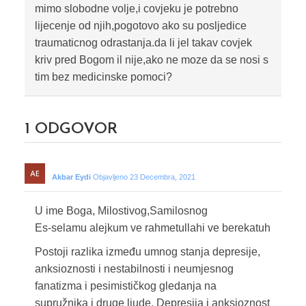
mimo slobodne volje,i covjeku je potrebno
lijecenje od njih,pogotovo ako su posljedice
traumaticnog odrastanja.da li jel takav covjek
kriv pred Bogom il nije,ako ne moze da se nosi s
tim bez medicinske pomoci?
1
ODGOVOR
Akbar Eydi
Objavljeno 23 Decembra, 2021
U ime Boga, Milostivog,Samilosnog
Es-selamu alejkum ve rahmetullahi ve berekatuh
Postoji razlika između umnog stanja depresije,
anksioznosti i nestabilnosti i neumjesnog
fanatizma i pesimističkog gledanja na
supružnika i druge ljude. Depresija i anksioznost