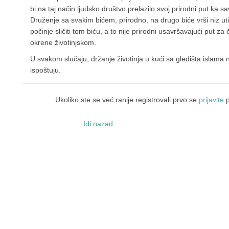
bi na taj način ljudsko društvo prelazilo svoj prirodni put ka sa
Druženje sa svakim bićem, prirodno, na drugo biće vrši niz u
počinje sličiti tom biću, a to nije prirodni usavršavajući put za
okrene životinjskom.
U svakom slučaju, držanje životinja u kući sa gledišta islama 
ispoštuju.
Ukoliko ste se već ranije registrovali prvo se
prijavite
p
Idi nazad