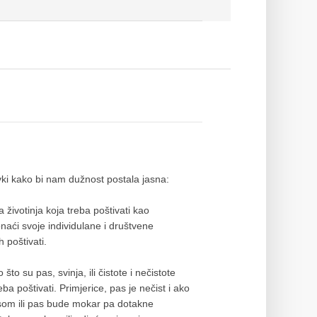
vki kako bi nam dužnost postala jasna:
životinja koja treba poštivati kao
naći svoje individulane i društvene
 poštivati.
o su pas, svinja, ili čistote i nečistote
reba poštivati. Primjerice, pas je nečist i ako
som ili pas bude mokar pa dotakne