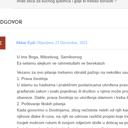
imati zeca za kućnog ljubimca i gdje bi trebao boraviti ?
DGOVOR
Akbar Eydi
Objavljeno 23 Decembra, 2021
U ime Boga, Milostivog, Samilosnog
Es-selamu alejkum ve rahmetullahi ve berekatuh
Vezano za ovo pitanje trebamo obratiit pažnju na nekoliko sa
1. Prava životinja
U islamu su hadisima i praktičnim poslanicama utvrđena prava 
građanski zakon i svaki pojedinac ili društvo u njima može pro
obaveze. Dakle, prava životinja su utvrđenja islamom i treba ih
2. Poštivanje fikskih pitanja
Kada govorimo o životinjama, zbog nečistote nekih od njih kao št
njihove dlake ili runa, na njih se odnose različiti propisi koje t
čovjek mokrom rukom ili svojom odjećom dođe u doticaj sa p