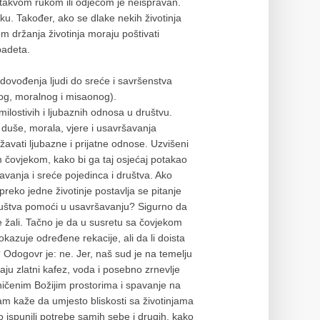
 takvom rukom ili odjećom je neispravan.
ku. Također, ako se dlake nekih životinja
m držanja životinja moraju poštivati
badeta.
 dovođenja ljudi do sreće i savršenstva
og, moralnog i misaonog).
ilostivih i ljubaznih odnosa u društvu.
duše, morala, vjere i usavršavanja
žavati ljubazne i prijatne odnose. Uzvišeni
 čovjekom, kako bi ga taj osjećaj potakao
šavanja i sreće pojedinca i društva. Ako
 preko jedne životinje postavlja se pitanje
ruštva pomoći u usavršavanju? Sigurno da
se žali. Tačno je da u susretu sa čovjekom
kazuje određene rekacije, ali da li doista
 Odogovr je: ne. Jer, naš sud je na temelju
aju zlatni kafez, voda i posebno zrnevlje
ničenim Božijim prostorima i spavanje na
lam kaže da umjesto bliskosti sa životinjama
o ispunili potrebe samih sebe i drugih, kako