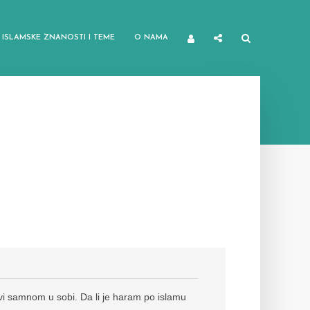
ISLAMSKE ZNANOSTI I TEME
O NAMA
i samnom u sobi. Da li je haram po islamu