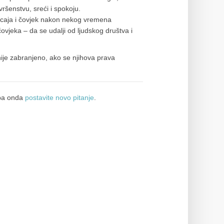
vršenstvu, sreći i spokoju.
ticaja i čovjek nakon nekog vremena
 čovjeka – da se udalji od ljudskog društva i
nije zabranjeno, ako se njihova prava
a onda
postavite novo pitanje
.