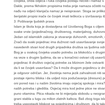
čovjeka, onda odjeća i ruka čovjeka postaju nečisti i namaz s
Dakle, prema fikhskim propisima treba prije namaza očistiti ru
nađu na odjeći klanjača namaz je neispravan. Stoga se priliko
šerijatski propisi inače će čovjek imati teškoća u izvršavanju i
3. Poštivanje ljudskih prava
Islam je škola koja je dostavljena od Uzvišenog Boga s ciljem
svake vrste (pojedinačnog, društvenog, materijalnog, duhovn
Jedan od islamskih zakona je stvaranje duhovnih, emotivnih, m
Znači da svaki pojednac ima dužnost radi usavršavanje svoje 
navedenih stvari kod drugih pripadnika društva sa ljudima odr
Bog je u svakog čovjeka usadio potrebu za bliskošću s drugim
na veze s drugim ljudima, da se u konačnici ostvari cilj usavr
pojedinac ili društvo osjećaj potrebe za blizinom žele ostvariti
da li se čovjek usavršava? Da li može drugom pojedincu iz d
je odgovor odričan. Jer, životinja nema jezik zahvalnosti niti 
postaje njemu bliska i da usljed niza podučavanja (dresure) po
oni pored nas i u našim životima imaju osjećaj spokoja i mira?
naših potreba i gledišta. Osjećaj mira kod jedne ptice ne stvar
puno vitamina. Ptica nikada ne bi mijenjala slobodu u neogra
grani stabla u lugu za milion zlatnih kafeza. Baš zbog toga is
treba uspostaviti bliskost sa pojednicima i društvom, da bi tak